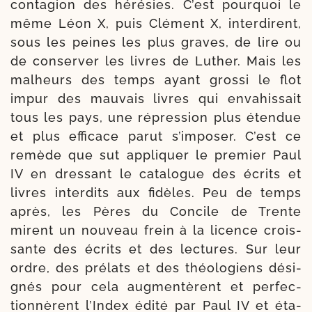
conta­gion des héré­sies. C’est pour­quoi le
même Léon X, puis Clément X, inter­dirent,
sous les peines les plus graves, de lire ou
de conser­ver les livres de Luther. Mais les
mal­heurs des temps ayant gros­si le flot
impur des mau­vais livres qui enva­his­sait
tous les pays, une répres­sion plus éten­due
et plus effi­cace parut s’imposer. C’est ce
remède que sut appli­quer le pre­mier Paul
IV en dres­sant le cata­logue des écrits et
livres inter­dits aux fidèles. Peu de temps
après, les Pères du Concile de Trente
mirent un nou­veau frein à la licence crois­
sante des écrits et des lec­tures. Sur leur
ordre, des pré­lats et des théo­lo­giens dési­
gnés pour cela aug­men­tèrent et per­fec­
tion­nèrent l’Index édi­té par Paul IV et éta­