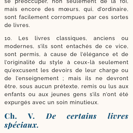
se pré­oc­cu­per, non seule­ment de la foi,
mais encore des mœurs, qui, d’ordinaire,
sont faci­le­ment cor­rompues par ces sortes
de livres.
10. Les livres clas­siques, anciens ou
modernes, s’ils sont enta­chés de ce vice,
sont per­mis, à cause de l’élégance et de
l’originalité du style à ceux-​là seule­ment
qu’excusent les devoirs de leur charge ou
de l’enseignement ; mais ils ne devront
être, sous aucun pré­texte, remis ou lus aux
enfants ou aux jeunes gens s’ils n’ont été
expur­gés avec un soin minutieux.
Ch. V.
De certains livres
spéciaux.