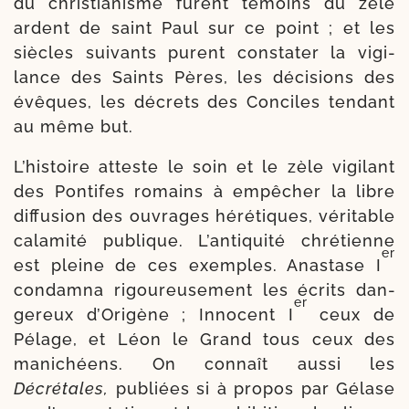
du chris­tia­nisme furent témoins du zèle
ardent de saint Paul sur ce point ; et les
siècles sui­vants purent consta­ter la vigi­
lance des Saints Pères, les déci­sions des
évêques, les décrets des Conciles ten­dant
au même but.
L’histoire atteste le soin et le zèle vigi­lant
des Pontifes romains à empê­cher la libre
dif­fu­sion des ouvrages héré­tiques, véri­table
cala­mi­té publique. L’antiquité chré­tienne
er
est pleine de ces exemples. Anastase I
condam­na rigou­reu­se­ment les écrits dan­
er
ge­reux d’Origène ; Innocent I
ceux de
Pélage, et Léon le Grand tous ceux des
mani­chéens. On connaît aus­si les
Décrétales,
publiées si à pro­pos par Gélase