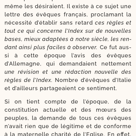
même les dési­raient. Il existe à ce sujet une
lettre des évêques fran­çais, pro­cla­mant la
néces­si­té d’établir sans retard
ces règles et
tout ce qui concerne l’Index sur de nou­velles
bases, mieux adap­tées à notre siècle, les ren­
dant ain­si plus faciles à obser­ver.
Ce fut aus­
si à cette époque l’a­vis des évêques
d’Allemagne, qui deman­daient net­tement
une révi­sion et une rédac­tion nou­velle des
règles de l’Index.
Nombre d’évêques d’Italie
et d’ailleurs par­ta­geaient ce sentiment.
Si on tient compte de l’époque, de la
consti­tu­tion actuelle et des mœurs des
peuples, la demande de tous ces évêques
n’a­vait rien que de légi­time et de conforme
à la mater­nelle cha­ri­té de l’Eglise. En effet,