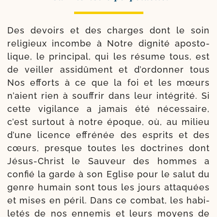
Des devoirs et des charges dont le soin
reli­gieux incombe à Notre digni­té apos­to­
lique, le prin­ci­pal, qui les résume tous, est
de veiller assi­dû­ment et d’ordonner tous
Nos efforts à ce que la foi et les mœurs
n’aient rien à souf­frir dans leur inté­gri­té. Si
cette vigi­lance a jamais été néces­saire,
c’est sur­tout à notre époque, où, au milieu
d’une licence effré­née des esprits et des
cœurs, presque toutes les doc­trines dont
Jésus-​Christ le Sauveur des hommes a
confié la garde à son Eglise pour le salut du
genre humain sont tous les jours atta­quées
et mises en péril. Dans ce com­bat, les habi­
le­tés de nos enne­mis et leurs moyens de