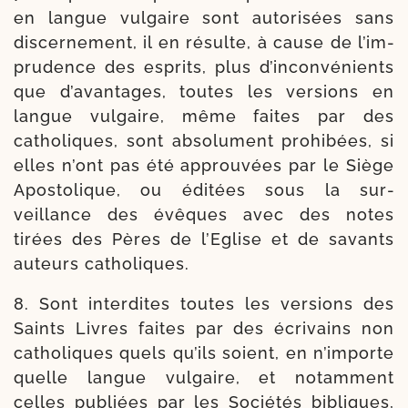
en langue vul­gaire sont auto­ri­sées sans
dis­cer­ne­ment, il en résulte, à cause de l’im­
prudence des esprits, plus d’in­con­vé­nients
que d’avantages, toutes les ver­sions en
langue vul­gaire, même faites par des
catho­liques, sont abso­lu­ment pro­hi­bées, si
elles n’ont pas été approu­vées par le Siège
Apostolique, ou édi­tées sous la sur­
veillance des évêques avec des notes
tirées des Pères de l’Eglise et de savants
auteurs catholiques.
8. Sont inter­dites toutes les ver­sions des
Saints Livres faites par des écri­vains non
catho­liques quels qu’ils soient, en n’importe
quelle langue vul­gaire, et notam­ment
celles publiées par les Sociétés bibliques,