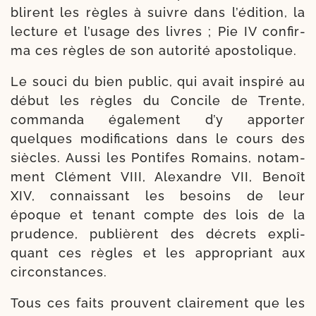
blirent les règles à suivre dans l’é­di­tion, la
lec­ture et l’usage des livres ; Pie IV confir­
ma ces règles de son auto­ri­té apostolique.
Le sou­ci du bien public, qui avait ins­pi­ré au
début les règles du Concile de Trente,
com­man­da éga­le­ment d’y appor­ter
quelques modi­fi­ca­tions dans le cours des
siècles. Aussi les Pontifes Romains, notam­
ment Clément VIII, Alexandre VII, Benoît
XIV, connais­sant les besoins de leur
époque et tenant compte des lois de la
pru­dence, publièrent des décrets expli­
quant ces règles et les appro­priant aux
circonstances.
Tous ces faits prouvent clai­re­ment que les