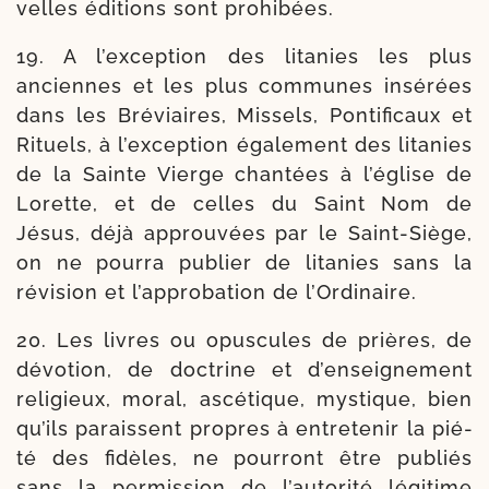
velles édi­tions sont prohibées.
19. A l’ex­cep­tion des lita­nies les plus
anciennes et les plus com­munes insé­rées
dans les Bréviaires, Missels, Pontificaux et
Rituels, à l’exception éga­le­ment des lita­nies
de la Sainte Vierge chan­tées à l’é­glise de
Lorette, et de celles du Saint Nom de
Jésus, déjà approu­vées par le Saint-​Siège,
on ne pour­ra publier de lita­nies sans la
révi­sion et l’approbation de l’Ordinaire.
20. Les livres ou opus­cules de prières, de
dévo­tion, de doc­trine et d’enseignement
reli­gieux, moral, ascé­tique, mys­tique, bien
qu’ils paraissent propres à entre­te­nir la pié­
té des fidèles, ne pour­ront être publiés
sans la per­mis­sion de l’autorité légi­time