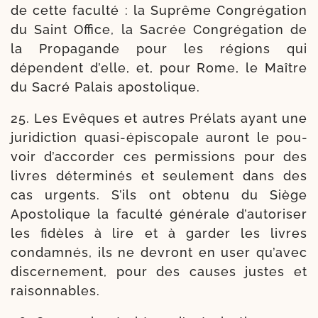
de cette facul­té : la Suprême Congrégation
du Saint Office, la Sacrée Congrégation de
la Propa­gande pour les régions qui
dépendent d’elle, et, pour Rome, le Maître
du Sacré Palais apostolique.
25. Les Evêques et autres Prélats ayant une
juri­dic­tion quasi-​épiscopale auront le pou­
voir d’accorder ces per­mis­sions pour des
livres déter­mi­nés et seule­ment dans des
cas urgents. S’ils ont obte­nu du Siège
Apostolique la facul­té géné­rale d’autoriser
les fidèles à lire et à gar­der les livres
condam­nés, ils ne devront en user qu’a­vec
dis­cer­ne­ment, pour des causes justes et
raisonnables.