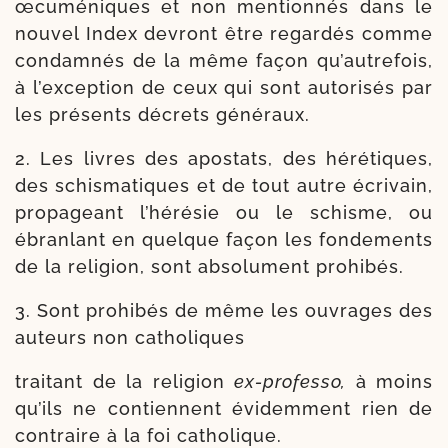
œcu­mé­niques et non men­tion­nés dans le
nou­vel Index devront être regar­dés comme
condam­nés de la même façon qu’autrefois,
à l’ex­cep­tion de ceux qui sont auto­ri­sés par
les pré­sents décrets généraux.
2. Les livres des apos­tats, des héré­tiques,
des schis­ma­tiques et de tout autre écri­vain,
pro­pa­geant l’hé­ré­sie ou le schisme, ou
ébran­lant en quelque façon les fon­de­ments
de la reli­gion, sont absolu­ment prohibés.
3. Sont pro­hi­bés de même les ouvrages des
auteurs non catholiques
trai­tant de la reli­gion
ex-​professo,
à moins
qu’ils ne contiennent évi­dem­ment rien de
contraire à la foi catholique.