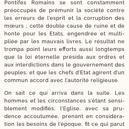
Pontifes Romains se sont constam­ment
pré­oc­cu­pés de pré­mu­nir la socié­té contre
les erreurs de l’esprit et la cor­rup­tion des
mœurs ; cette double cause de ruine et de
honte pour les Etats, engen­drée et mul­ti­
pliée par les mau­vais livres. Le résul­tat ne
trom­pa point leurs efforts aus­si long­temps
que la loi éter­nelle pré­si­da aux ordres et
aux interdic­tions dans le gou­ver­ne­ment des
peuples, et que les chefs d’Etat agirent d’un
com­mun accord avec l’autorité religieuse.
On sait ce qui arri­va dans la suite. Les
hommes et les circons­tances s’é­tant sen­si­
ble­ment modi­fiés, l’Eglise, avec sa pru­
dence accou­tu­mée, pre­nant en consi­dé­ra­
tion les besoins de l’é­poque, fit ce qui parut