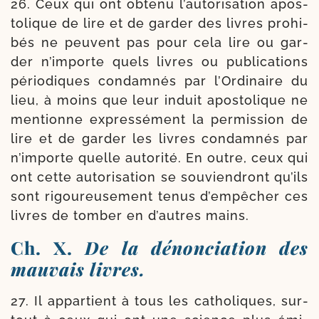
26. Ceux qui ont obte­nu l’au­to­ri­sa­tion apos­
to­lique de lire et de gar­der des livres pro­hi­
bés ne peuvent pas pour cela lire ou gar­
der n’importe quels livres ou publi­ca­tions
pério­diques condam­nés par l’Ordinaire du
lieu, à moins que leur induit apos­to­lique ne
men­tionne expres­sé­ment la per­mis­sion de
lire et de gar­der les livres condam­nés par
n’importe quelle auto­ri­té. En outre, ceux qui
ont cette auto­ri­sa­tion se sou­vien­dront qu’ils
sont rigou­reu­se­ment tenus d’empêcher ces
livres de tom­ber en d’autres mains.
Ch. X.
De la dénonciation des
mauvais livres.
27. Il appar­tient à tous les catho­liques, sur­