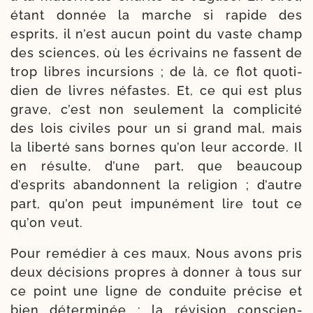
étant don­née la marche si rapide des
esprits, il n’est aucun point du vaste champ
des sciences, où les écri­vains ne fassent de
trop libres incur­sions ; de là, ce flot quo­ti­
dien de livres néfastes. Et, ce qui est plus
grave, c’est non seule­ment la com­pli­ci­té
des lois civiles pour un si grand mal, mais
la liber­té sans bornes qu’on leur accorde. Il
en résulte, d’une part, que beau­coup
d’esprits abandon­nent la reli­gion ; d’autre
part, qu’on peut impu­né­ment lire tout ce
qu’on veut.
Pour remé­dier à ces maux, Nous avons pris
deux déci­sions pro­pres à don­ner à tous sur
ce point une ligne de conduite pré­cise et
bien déter­mi­née : la révi­sion conscien­