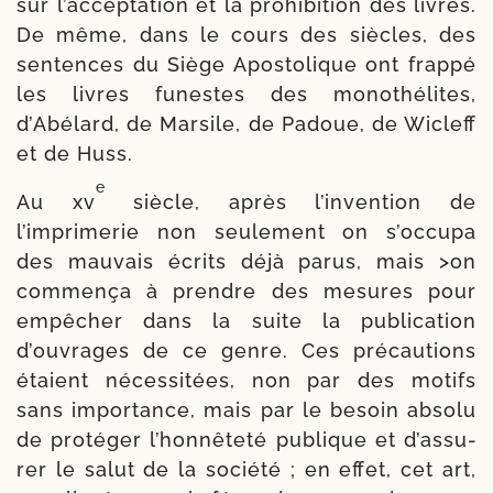
sur l’acceptation et la pro­hi­bi­tion des livres.
De même, dans le cours des siècles, des
sen­tences du Siège Apostolique ont frap­pé
les livres funestes des mono­thé­lites,
d’Abélard, de Marsile, de Padoue, de Wicleff
et de Huss.
e
Au xv
siècle, après l’invention de
l’imprimerie non seule­ment on s’occupa
des mau­vais écrits déjà parus, mais >on
com­men­ça à prendre des mesures pour
empê­cher dans la suite la publi­ca­tion
d’ouvrages de ce genre. Ces pré­cau­tions
étaient néces­si­tées, non par des motifs
sans impor­tance, mais par le besoin abso­lu
de pro­té­ger l’hon­nê­te­té publique et d’as­su­
rer le salut de la socié­té ; en effet, cet art,