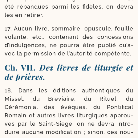
été répan­dues par­mi les fidèles, on devra
les en retirer.
17. Aucun livre, som­maire, opus­cule, feuille
volante, etc., conte­nant des conces­sions
d’in­dul­gences, ne pour­ra être publié qu’a­
vec la per­mis­sion de l’autorité compétente.
Ch. VII.
Des livres de liturgie et
de prières.
18. Dans les édi­tions authen­tiques du
Missel, du Bréviaire, du Rituel, du
Cérémonial des évêques, du Pontifical
Romain et autres livres litur­giques approu­
vés par le Saint-​Siège, on ne devra intro­
duire aucune modi­fi­ca­tion ; sinon, ces nou­