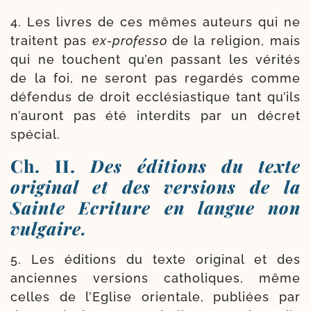
4. Les livres de ces mêmes auteurs qui ne
traitent pas
ex-​professo
de la reli­gion, mais
qui ne touchent qu’en pas­sant les véri­tés
de la foi, ne seront pas regar­dés comme
défen­dus de droit ecclé­sias­tique tant qu’ils
n’auront pas été inter­dits par un décret
spécial.
Ch. II.
Des éditions du texte
original et des versions de la
Sainte Ecriture en langue non
vulgaire.
5. Les édi­tions du texte ori­gi­nal et des
anciennes ver­sions catho­liques, même
celles de l’Eglise orien­tale, publiées par