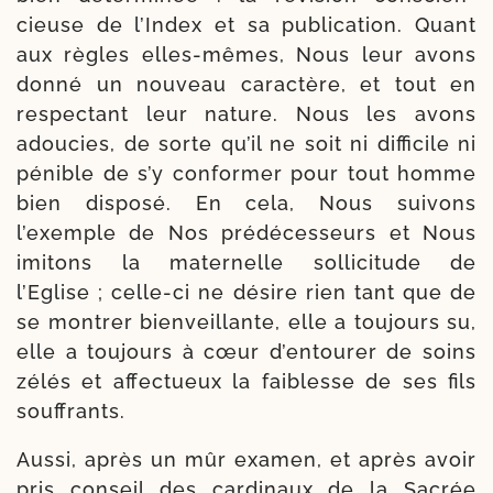
cieuse de l’Index et sa publi­ca­tion. Quant
aux règles elles-​mêmes, Nous leur avons
don­né un nou­veau carac­tère, et tout en
res­pec­tant leur nature. Nous les avons
adou­cies, de sorte qu’il ne soit ni dif­fi­cile ni
pénible de s’y con­former pour tout homme
bien dis­po­sé. En cela, Nous sui­vons
l’exemple de Nos pré­dé­ces­seurs et Nous
imi­tons la mater­nelle solli­citude de
l’Eglise ; celle-​ci ne désire rien tant que de
se mon­trer bien­veillante, elle a tou­jours su,
elle a tou­jours à cœur d’en­tou­rer de soins
zélés et affec­tueux la fai­blesse de ses fils
souffrants.
Aussi, après un mûr exa­men, et après avoir
pris conseil des car­di­naux de la Sacrée