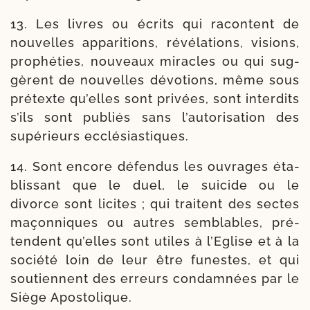
13. Les livres ou écrits qui racontent de
nou­velles appa­ri­tions, révé­la­tions, visions,
pro­phé­ties, nou­veaux miracles ou qui sug­
gèrent de nou­velles dévo­tions, même sous
pré­texte qu’elles sont pri­vées, sont inter­dits
s’ils sont publiés sans l’autorisation des
supé­rieurs ecclésiastiques.
14. Sont encore défen­dus les ouvrages éta­
blis­sant que le duel, le sui­cide ou le
divorce sont licites ; qui traitent des sectes
maçon­niques ou autres sem­blables, pré­
tendent qu’elles sont utiles à l’Eglise et à la
socié­té loin de leur être funestes, et qui
sou­tiennent des erreurs condam­nées par le
Siège Apostolique.