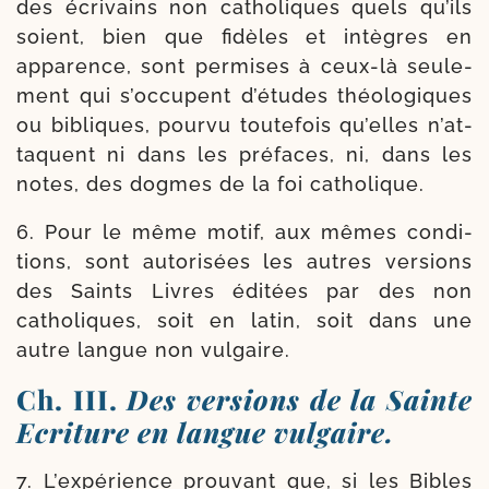
des écri­vains non catho­liques quels qu’ils
soient, bien que fidèles et intègres en
appa­rence, sont per­mises à ceux-​là seule­
ment qui s’occupent d’é­tudes théo­lo­giques
ou bibliques, pour­vu tou­te­fois qu’elles n’at­
taquent ni dans les pré­faces, ni, dans les
notes, des dogmes de la foi catholique.
6. Pour le même motif, aux mêmes condi­
tions, sont auto­ri­sées les autres ver­sions
des Saints Livres édi­tées par des non
catho­liques, soit en latin, soit dans une
autre langue non vulgaire.
Ch. III.
Des versions de la Sainte
Ecriture en langue vulgaire.
7. L’expérience prou­vant que, si les Bibles