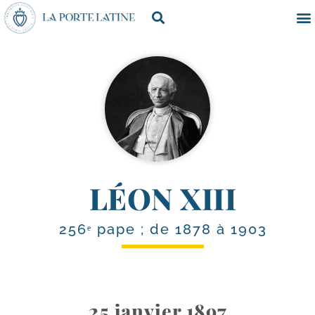
LÉON XIII
256ᵉ pape ; de 1878 à 1903
25 janvier 1897