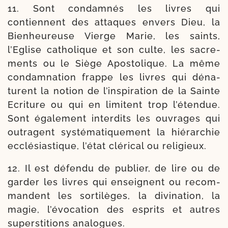
11. Sont condam­nés les livres qui
contiennent des attaques envers Dieu, la
Bienheureuse Vierge Marie, les saints,
l’Eglise catho­lique et son culte, les sacre­
ments ou le Siège Apostolique. La même
con­damnation frappe les livres qui déna­
turent la notion de l’inspira­tion de la Sainte
Ecriture ou qui en limitent trop l’étendue.
Sont éga­le­ment inter­dits les ouvrages qui
outragent sys­té­ma­ti­que­ment la hié­rar­chie
ecclé­sias­tique, l’état clé­ri­cal ou religieux.
12. Il est défen­du de publier, de lire ou de
gar­der les livres qui enseignent ou recom­
mandent les sor­ti­lèges, la divi­na­tion, la
magie, l’évocation des esprits et autres
super­sti­tions analogues.