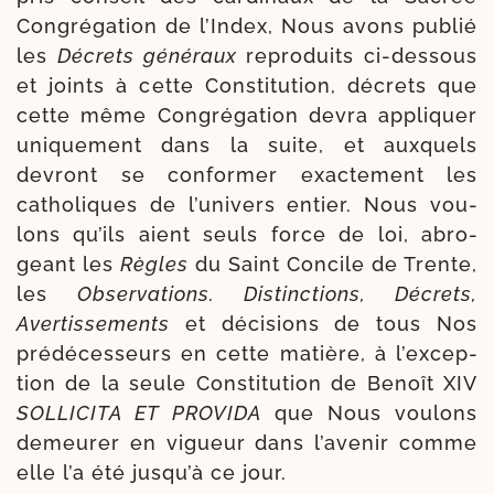
Congrégation de l’Index, Nous avons publié
les
Décrets géné­raux
repro­duits ci-​dessous
et joints à cette Constitution, décrets que
cette même Congrégation devra appli­quer
uni­que­ment dans la suite, et aux­quels
devront se confor­mer exac­te­ment les
catho­liques de l’u­ni­vers entier. Nous vou­
lons qu’ils aient seuls force de loi, abro­
geant les
Règles
du Saint Concile de Trente,
les
Observations. Distinctions, Décrets,
Avertissements
et déci­sions de tous Nos
pré­dé­ces­seurs en cette matière, à l’ex­cep­
tion de la seule Constitu­tion de Benoît XIV
SOLLICITA ET PROVIDA
que Nous vou­lons
demeu­rer en vigueur dans l’a­ve­nir comme
elle l’a été jusqu’à ce jour.