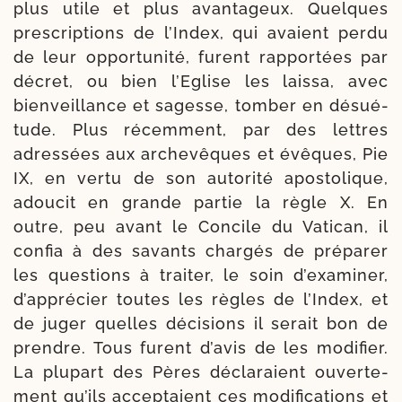
plus utile et plus avan­ta­geux. Quelques
pres­crip­tions de l’Index, qui avaient per­du
de leur oppor­tu­ni­té, furent rappor­tées par
décret, ou bien l’Eglise les lais­sa, avec
bien­veillance et sagesse, tom­ber en désué­
tude. Plus récem­ment, par des lettres
adres­sées aux arche­vêques et évêques, Pie
IX, en ver­tu de son auto­ri­té apos­to­lique,
adou­cit en grande par­tie la règle X. En
outre, peu avant le Concile du Vatican, il
confia à des savants char­gés de pré­pa­rer
les ques­tions à trai­ter, le soin d’examiner,
d’apprécier toutes les règles de l’Index, et
de juger quelles déci­sions il serait bon de
prendre. Tous furent d’avis de les modi­fier.
La plu­part des Pères décla­raient ouver­te­
ment qu’ils accep­taient ces modi­fi­ca­tions et