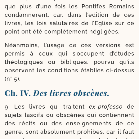
que plus d’une fois les Pontifes Romains
condam­nèrent, car, dans l’édition de ces
livres, les lois salu­taires de l’Eglise sur ce
point ont été com­plè­te­ment négligées.
Néanmoins, l’usage de ces ver­sions est
per­mis à ceux qui s’oc­cupent d’é­tudes
théo­lo­giques ou bibliques, pour­vu qu’ils
observent les condi­tions éta­blies ci-​dessus
(n° 5).
Ch. IV.
Des livres obscènes.
9. Les livres qui traitent
ex-​professo
de
sujets las­cifs ou obs­cènes qui contiennent
des récits ou des ensei­gne­ments de ce
genre, sont abso­lu­ment pro­hi­bés, car il faut