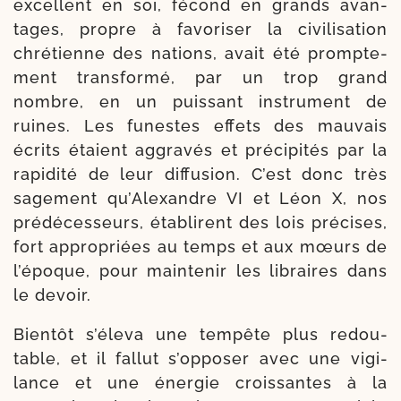
excellent en soi, fécond en grands avan­
tages, propre à favo­ri­ser la civi­li­sa­tion
chré­tienne des nations, avait été promp­te­
ment trans­for­mé, par un trop grand
nombre, en un puis­sant ins­tru­ment de
ruines. Les funestes effets des mau­vais
écrits étaient aggra­vés et préci­pités par la
rapi­di­té de leur dif­fu­sion. C’est donc très
sage­ment qu’Alexandre VI et Léon X, nos
pré­dé­ces­seurs, éta­blirent des lois pré­cises,
fort appro­priées au temps et aux mœurs de
l’époque, pour main­te­nir les libraires dans
le devoir.
Bientôt s’éleva une tem­pête plus redou­
table, et il fal­lut s’opposer avec une vigi­
lance et une éner­gie crois­santes à la