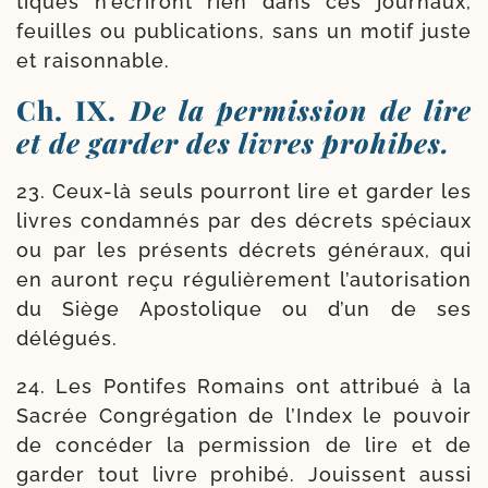
tiques n’é­cri­ront rien dans ces jour­naux,
feuilles ou publi­ca­tions, sans un motif juste
et raisonnable.
Ch. IX.
De la permission de lire
et de garder des livres prohibes.
23. Ceux-​là seuls pour­ront lire et gar­der les
livres condam­nés par des décrets spé­ciaux
ou par les pré­sents décrets géné­raux, qui
en auront reçu régu­liè­re­ment l’autorisation
du Siège Apostolique ou d’un de ses
délégués.
24. Les Pontifes Romains ont attri­bué à la
Sacrée Congrégation de l’Index le pou­voir
de concé­der la per­mis­sion de lire et de
gar­der tout livre pro­hi­bé. Jouissent aus­si