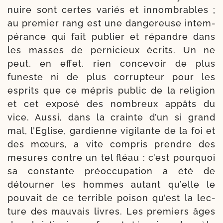
nuire sont certes variés et innom­brables ;
au pre­mier rang est une dan­ge­reuse intem­
pé­rance qui fait publier et répandre dans
les masses de per­ni­cieux écrits. Un ne
peut, en effet, rien conce­voir de plus
funeste ni de plus cor­rup­teur pour les
esprits que ce mépris public de la reli­gion
et cet expo­sé des nom­breux appâts du
vice. Aussi, dans la crainte d’un si grand
mal, l’Eglise, gar­dienne vigi­lante de la foi et
des mœurs, a vite com­pris prendre des
mesures contre un tel fléau : c’est pour­quoi
sa cons­tante pré­oc­cu­pa­tion a été de
détour­ner les hommes autant qu’elle le
pou­vait de ce ter­rible poi­son qu’est la lec­
ture des mau­vais livres. Les pre­miers âges