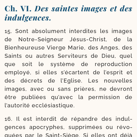
Ch. VI.
Des saintes images et des
indulgences.
15. Sont abso­lu­ment inter­dites les images
de Notre-​Seigneur Jésus-​Christ, de la
Bienheureuse Vierge Marie, des Anges, des
Saints ou autres Serviteurs de Dieu, quel
que soit le sys­tème de repro­duc­tion
employé, si elles s’é­cartent de l’esprit et
des décrets de l’Eglise. Les nou­velles
images, avec ou sans prières, ne devront
être publiées qu’avec la per­mis­sion de
l’autorité ecclésiastique.
16. Il est inter­dit de répandre des indul­
gences apo­cryphes, sup­primées ou révo­
quées par le Saint-​Siège. Si elles ont déjà