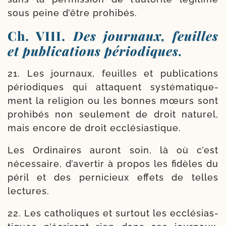
sous peine d’être prohibés.
Ch. VIII.
Des journaux, feuilles
et publications périodiques.
21. Les jour­naux, feuilles et publi­ca­tions
pério­diques qui attaquent sys­té­ma­ti­que­
ment la reli­gion ou les bonnes mœurs sont
pro­hi­bés non seule­ment de droit natu­rel,
mais encore de droit ecclésiastique.
Les Ordinaires auront soin, là où c’est
néces­saire, d’a­ver­tir à pro­pos les fidèles du
péril et des per­ni­cieux effets de telles
lectures.
22. Les catho­liques et sur­tout les ecclé­sias­