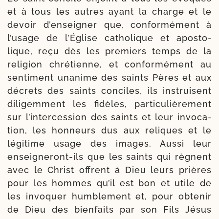
et à tous les autres ayant la charge et le
devoir d’enseigner que, confor­mé­ment à
l’usage de l’Église catho­lique et apos­to­
lique, reçu dès les pre­miers temps de la
reli­gion chré­tienne, et confor­mé­ment au
sen­ti­ment una­nime des saints Pères et aux
décrets des saints conciles, ils ins­truisent
dili­gem­ment les fidèles, par­ti­cu­liè­re­ment
sur l’intercession des saints et leur invo­ca­
tion, les hon­neurs dus aux reliques et le
légi­time usage des images. Aussi leur
enseigneront-​ils que les saints qui règnent
avec le Christ offrent à Dieu leurs prières
pour les hommes qu’il est bon et utile de
les invo­quer hum­ble­ment et, pour obte­nir
de Dieu des bien­faits par son Fils Jésus