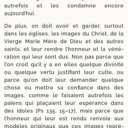
autre­fois et les condamne encore
aujourd’hui.
De plus, on doit avoir et gar­der, sur­tout
dans les églises, les images du Christ, de la
Vierge Marie Mère de Dieu et des autres
saints, et leur rendre l’honneur et la véné­
ra­tion qui leur sont dus. Non pas parce que
l’on croit qu’il y a en elles quelque divi­ni­té
ou quelque ver­tu jus­ti­fiant leur culte, ou
parce qu’on doit leur deman­der quelque
chose ou mettre sa confiance dans des
images, comme le fai­saient autre­fois les
païens qui pla­çaient leur espé­rance dans
des idoles [Ps 135, 15–17], mais parce que
l’honneur qui leur est ren­du ren­voie aux
modèles ori­gi­naux que ces images repré­