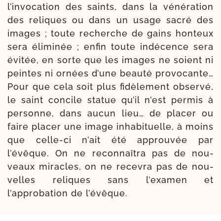
l’invocation des saints, dans la véné­ra­tion
des reliques ou dans un usage sacré des
images ; toute recherche de gains hon­teux
sera éli­mi­née ; enfin toute indé­cence sera
évi­tée, en sorte que les images ne soient ni
peintes ni ornées d’une beau­té pro­vo­cante…
Pour que cela soit plus fidè­le­ment obser­vé,
le saint concile sta­tue qu’il n’est per­mis à
per­sonne, dans aucun lieu… de pla­cer ou
faire pla­cer une image inha­bi­tuelle, à moins
que celle-​ci n’ait été approu­vée par
l’évêque. On ne recon­naî­tra pas de nou­
veaux miracles, on ne rece­vra pas de nou­
velles reliques sans l’examen et
l’approbation de l’évêque.