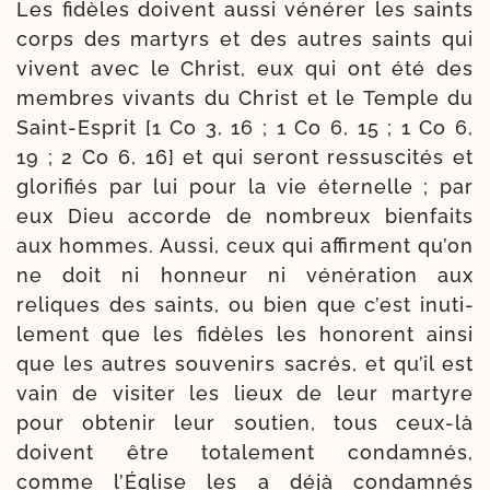
Les fidèles doivent aus­si véné­rer les saints
corps des mar­tyrs et des autres saints qui
vivent avec le Christ, eux qui ont été des
membres vivants du Christ et le Temple du
Saint-​Esprit [1 Co 3, 16 ; 1 Co 6, 15 ; 1 Co 6,
19 ; 2 Co 6, 16] et qui seront res­sus­ci­tés et
glo­ri­fiés par lui pour la vie éter­nelle ; par
eux Dieu accorde de nom­breux bien­faits
aux hommes. Aussi, ceux qui affirment qu’on
ne doit ni hon­neur ni véné­ra­tion aux
reliques des saints, ou bien que c’est inuti­
le­ment que les fidèles les honorent ain­si
que les autres sou­ve­nirs sacrés, et qu’il est
vain de visi­ter les lieux de leur mar­tyre
pour obte­nir leur sou­tien, tous ceux-​là
doivent être tota­le­ment condam­nés,
comme l’Église les a déjà condam­nés