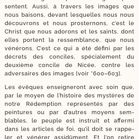
sentent. Aussi, à tra­vers les images que
nous bai­sons, devant les­quelles nous nous
décou­vrons et nous pros­ter­nons, c’est le
Christ que nous ado­rons et les saints, dont
elles portent la res­sem­blance, que nous
véné­rons. C’est ce qui a été défi­ni par les
décrets des conciles, spé­cia­le­ment du
deuxième concile de Nicée, contre les
adver­saires des images [voir *600–603].
Les évêques ensei­gne­ront avec soin que,
par le moyen de l’histoire des mys­tères de
notre Rédemption repré­sen­tés par des
pein­tures ou par d’autres moyens sem­
blables, le peuple est ins­truit et affer­mi
dans les articles de foi, qu’il doit se rap­pe­
ler et véné­rer assi­dû­ment. Et l’on retire