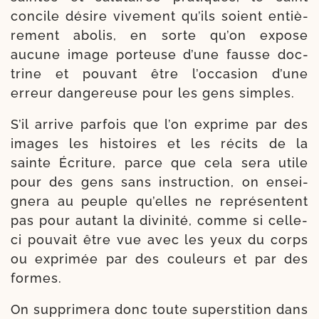
concile désire vive­ment qu’ils soient entiè­
re­ment abo­lis, en sorte qu’on expose
aucune image por­teuse d’une fausse doc­
trine et pou­vant être l’occasion d’une
erreur dan­ge­reuse pour les gens simples.
S’il arrive par­fois que l’on exprime par des
images les his­toires et les récits de la
sainte Écriture, parce que cela sera utile
pour des gens sans ins­truc­tion, on ensei­
gne­ra au peuple qu’elles ne repré­sentent
pas pour autant la divi­ni­té, comme si celle-​
ci pou­vait être vue avec les yeux du corps
ou expri­mée par des cou­leurs et par des
formes.
On sup­pri­me­ra donc toute super­sti­tion dans