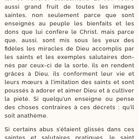
aus­si grand fruit de toutes les images
saintes, non seule­ment parce que sont
ensei­gnés au peuple les bien­faits et les
dons que lui confère le Christ, mais parce
que, aus­si, sont mis sous les yeux des
fidèles les miracles de Dieu accom­plis par
les saints et les exemples salu­taires don­
nés par ceux-​ci de la sorte, ils en rendent
grâces à Dieu, ils conforment leur vie et
leurs mœurs à l’imitation des saints et sont
pous­sés à ado­rer et aimer Dieu et à culti­ver
la pié­té. Si quelqu’un enseigne ou pense
des choses contraires à ces décrets : qu’il
soit anathème.
Si cer­tains abus s’étaient glis­sés dans ces
saintes et salu­taires pra­tiques, le saint