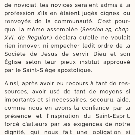
de novi­ciat, les novices seraient admis à la
pro­fes­sion s’ils en étaient jugés dignes, ou
ren­voyés de la com­mu­nau­té. C’est pour­
quoi la même assem­blée (
Session 25, chap.
XVI, de Regular
.) décla­ra qu’elle ne vou­lait
rien inno­ver, ni empê­cher ledit ordre de la
Société de Jésus de ser­vir Dieu et son
Église selon leur pieux ins­ti­tut approu­vé
par le Saint-​Siège apostolique.
Ainsi, après avoir eu recours à tant de res­
sources, avoir usé de tant de moyens si
impor­tants et si néces­saires, secou­ru, aidé,
comme nous en avons la confiance, par la
pré­sence et l’ins­pi­ra­tion du Saint-​Esprit,
for­cé d’ailleurs par les exi­gences de notre
digni­té, qui nous fait une obli­ga­tion si