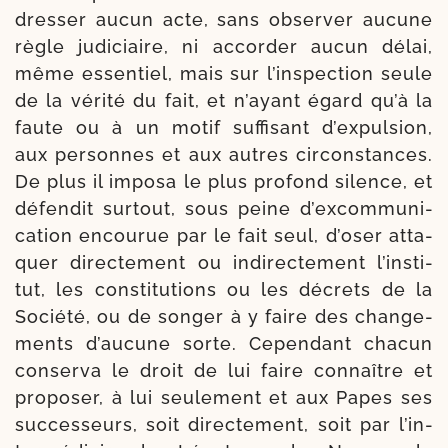
dres­ser aucun acte, sans obser­ver aucune
règle judi­ciaire, ni accor­der aucun délai,
même essen­tiel, mais sur l’ins­pec­tion seule
de la véri­té du fait, et n’ayant égard qu’à la
faute ou à un motif suf­fi­sant d’ex­pul­sion,
aux per­sonnes et aux autres cir­cons­tances.
De plus il impo­sa le plus pro­fond silence, et
défen­dit sur­tout, sous peine d’ex­com­mu­ni­
ca­tion encou­rue par le fait seul, d’o­ser atta­
quer direc­te­ment ou indi­rec­te­ment l’ins­ti­
tut, les consti­tu­tions ou les décrets de la
Société, ou de son­ger à y faire des chan­ge­
ments d’au­cune sorte. Cependant cha­cun
conser­va le droit de lui faire connaître et
pro­po­ser, à lui seule­ment et aux Papes ses
suc­ces­seurs, soit direc­te­ment, soit par l’in­