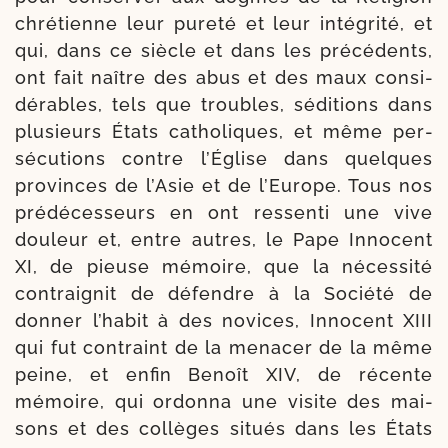
chré­tienne leur pure­té et leur inté­gri­té, et
qui, dans ce siècle et dans les pré­cé­dents,
ont fait naître des abus et des maux consi­
dé­rables, tels que troubles, sédi­tions dans
plu­sieurs États catho­liques, et même per­
sé­cu­tions contre l’Église dans quelques
pro­vinces de l’Asie et de l’Europe. Tous nos
pré­dé­ces­seurs en ont res­sen­ti une vive
dou­leur et, entre autres, le Pape Innocent
XI, de pieuse mémoire, que la néces­si­té
contrai­gnit de défendre à la Société de
don­ner l’ha­bit à des novices, Innocent XIII
qui fut contraint de la mena­cer de la même
peine, et enfin Benoît XIV, de récente
mémoire, qui ordon­na une visite des mai­
sons et des col­lèges situés dans les États