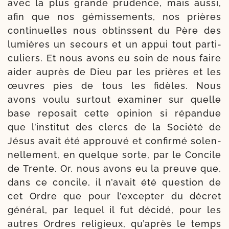
avec la plus grande pru­dence, mais aus­si,
afin que nos gémis­se­ments, nos prières
conti­nuelles nous obtinssent du Père des
lumières un secours et un appui tout par­ti­
cu­liers. Et nous avons eu soin de nous faire
aider auprès de Dieu par les prières et les
œuvres pies de tous les fidèles. Nous
avons vou­lu sur­tout exa­mi­ner sur quelle
base repo­sait cette opi­nion si répan­due
que l’ins­ti­tut des clercs de la Société de
Jésus avait été approu­vé et confir­mé solen­
nel­le­ment, en quelque sorte, par le Concile
de Trente. Or, nous avons eu la preuve que,
dans ce concile, il n’a­vait été ques­tion de
cet Ordre que pour l’ex­cep­ter du décret
géné­ral, par lequel il fut déci­dé, pour les
autres Ordres reli­gieux, qu’a­près le temps