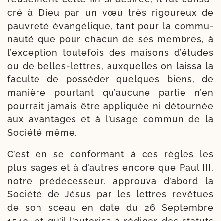
cré à Dieu par un vœu très rigou­reux de
pau­vre­té évan­gé­lique, tant pour la com­mu­
nau­té que pour cha­cun de ses membres, à
l’ex­cep­tion tou­te­fois des mai­sons d’é­tudes
ou de belles-​lettres, aux­quelles on lais­sa la
facul­té de pos­sé­der quelques biens, de
manière pour­tant qu’au­cune par­tie n’en
pour­rait jamais être appli­quée ni détour­née
aux avan­tages et à l’u­sage com­mun de la
Société même.
C’est en se confor­mant à ces règles les
plus sages et à d’autres encore que Paul III,
notre pré­dé­ces­seur, approu­va d’a­bord la
Société de Jésus par les lettres revê­tues
de son sceau en date du 26 Septembre
1540, et qu’il l’au­to­ri­sa à rédi­ger des sta­tuts