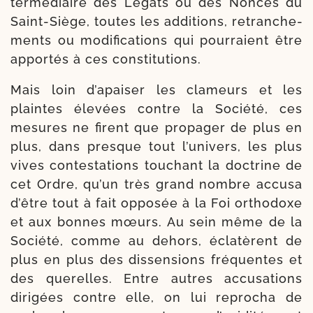
ter­mé­diaire des Légats ou des Nonces du
Saint-​Siège, toutes les addi­tions, retran­che­
ments ou modi­fi­ca­tions qui pour­raient être
appor­tés à ces constitutions.
Mais loin d’a­pai­ser les cla­meurs et les
plaintes éle­vées contre la Société, ces
mesures ne firent que pro­pa­ger de plus en
plus, dans presque tout l’u­ni­vers, les plus
vives contes­ta­tions tou­chant la doc­trine de
cet Ordre, qu’un très grand nombre accu­sa
d’être tout à fait oppo­sée à la Foi ortho­doxe
et aux bonnes mœurs. Au sein même de la
Société, comme au dehors, écla­tèrent de
plus en plus des dis­sen­sions fré­quentes et
des que­relles. Entre autres accu­sa­tions
diri­gées contre elle, on lui repro­cha de