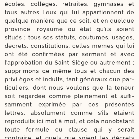
écoles, col­lèges, retraites, gym­nases et
tous autres lieux qui lui appar­tiennent de
quelque manière que ce soit, et en quelque
pro­vince, royaume ou état qu’ils soient
situés ; tous ses sta­tuts, cou­tumes, usages,
décrets, consti­tu­tions, celles mêmes qui lui
ont été confir­mées par ser­ment et avec
l’ap­pro­ba­tion du Saint-​Siège ou autre­ment ;
sup­pri­mons de même tous et cha­cun des
pri­vi­lèges et indults, tant géné­raux que par­
ti­cu­liers, dont nous vou­lons que la teneur
soit regar­dée comme plei­ne­ment et suf­fi­
sam­ment expri­mée par ces pré­sentes
lettres, abso­lu­ment comme s’ils étaient
repro­duits ici mot à mot, et cela non­obs­tant
toute for­mule ou clause qui y serait
contraire, et quels que soient les décrets