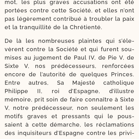
mot, les plus graves accu­sa­tions ont été
por­tées contre cette Société, et elles n’ont
pas légè­re­ment contri­bué à trou­bler la paix
et la tran­quilli­té de la Chrétienté.
De là les nom­breuses plaintes qui s’é­le­
vèrent contre la Société et qui furent sou­
mises au juge­ment de Paul IV, de Pie V, de
Sixte V, nos pré­dé­ces­seurs, ren­for­cées
encore de l’au­to­ri­té de quelques Princes.
Entre autres, Sa Majesté catho­lique
Philippe II, roi d’Espagne, d’illustre
mémoire, prit soin de faire connaître à Sixte
V, notre pré­dé­ces­seur, non seule­ment les
motifs graves et pres­sants qui le pous­
saient à cette démarche, les récla­ma­tions
des inqui­si­teurs d’Espagne contre les pri­vi­