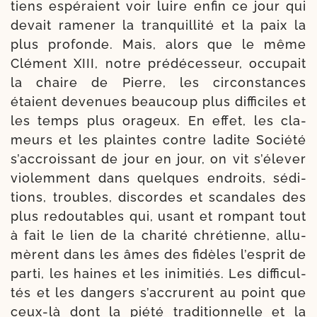
tiens espé­raient voir luire enfin ce jour qui
devait rame­ner la tran­quilli­té et la paix la
plus pro­fonde. Mais, alors que le même
Clément XIII, notre pré­dé­ces­seur, occu­pait
la chaire de Pierre, les cir­cons­tances
étaient deve­nues beau­coup plus dif­fi­ciles et
les temps plus ora­geux. En effet, les cla­
meurs et les plaintes contre ladite Société
s’ac­crois­sant de jour en jour, on vit s’é­le­ver
vio­lem­ment dans quelques endroits, sédi­
tions, troubles, dis­cordes et scan­dales des
plus redou­tables qui, usant et rom­pant tout
à fait le lien de la cha­ri­té chré­tienne, allu­
mèrent dans les âmes des fidèles l’es­prit de
par­ti, les haines et les ini­mi­tiés. Les dif­fi­cul­
tés et les dan­gers s’ac­crurent au point que
ceux-​là dont la pié­té tra­di­tion­nelle et la