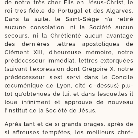
de notre très cher Fils en Jésus-​Christ, le
roi très fidèle de Portugal et des Algarves.
Dans la suite, le Saint-​Siège n’a reti­ré
aucune conso­la­tion, ni la Société aucun
secours, ni la Chrétienté aucun avan­tage
des der­nières lettres apos­to­liques de
Clément XIII, d’heu­reuse mémoire, notre
pré­dé­ces­seur immé­diat, lettres extor­quées
(sui­vant l’ex­pres­sion dont Grégoire X, notre
pré­dé­ces­seur, s’est ser­vi dans le Concile
œcu­mé­nique de Lyon, cité ci-​dessus) plu­
tôt qu’ob­te­nues de lui, et dans les­quelles il
loue infi­ni­ment et approuve de nou­veau
l’ins­ti­tut de la Société de Jésus.
Après tant et de si grands orages, après de
si affreuses tem­pêtes, les meilleurs chré­