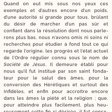
Quand on eut mis sous nos yeux ces
exemples et d’autres encore d’un poids,
d’une auto­ri­té si grande pour tous, brû­lant
du désir de mar­cher d’un pas sûr et
confiant dans la réso­lu­tion dont nous par­le­
rons plus bas, nous n’a­vons omis ni soins ni
recherches pour étu­dier à fond tout ce qui
regarde l’o­ri­gine, les pro­grès et l’é­tat actuel
de l’Ordre régu­lier connu sous le nom de
Société de Jésus
. Il demeure éta­bli pour
nous qu’il fut ins­ti­tué par son saint fon­da­
teur pour le salut des âmes, pour la
conver­sion des Hérétiques et sur­tout des
Infidèles, et enfin pour accroître encore
dans les âmes la pié­té et la reli­gion ; que,
pour atteindre plus faci­le­ment, plus heu­
reu­se­ment cette fin si dési­rée, il fut consa­