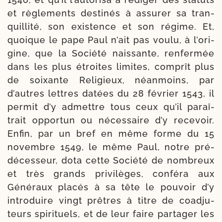
et règle­ments des­ti­nés à assu­rer sa tran­
quilli­té, son exis­tence et son régime. Et,
quoique le pape Paul n’ait pas vou­lu, à l’o­ri­
gine, que la Société nais­sante, ren­fer­mée
dans les plus étroites limites, com­prît plus
de soixante Religieux, néan­moins, par
d’autres lettres datées du 28 février 1543, il
per­mit d’y admettre tous ceux qu’il paraî­
trait oppor­tun ou néces­saire d’y rece­voir.
Enfin, par un bref en même forme du 15
novembre 1549, le même Paul, notre pré­
dé­ces­seur, dota cette Société de nom­breux
et très grands pri­vi­lèges, confé­ra aux
Généraux pla­cés à sa tête le pou­voir d’y
intro­duire vingt prêtres à titre de coad­ju­
teurs spi­ri­tuels, et de leur faire par­ta­ger les