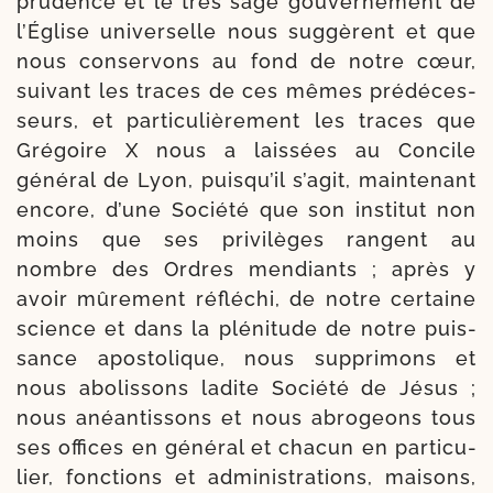
pru­dence et le très sage gou­ver­ne­ment de
l’Église uni­ver­selle nous sug­gèrent et que
nous conser­vons au fond de notre cœur,
sui­vant les traces de ces mêmes pré­dé­ces­
seurs, et par­ti­cu­liè­re­ment les traces que
Grégoire X nous a lais­sées au Concile
géné­ral de Lyon, puis­qu’il s’a­git, main­te­nant
encore, d’une Société que son ins­ti­tut non
moins que ses pri­vi­lèges rangent au
nombre des Ordres men­diants ; après y
avoir mûre­ment réflé­chi, de notre cer­taine
science et dans la plé­ni­tude de notre puis­
sance apos­to­lique, nous sup­pri­mons et
nous abo­lis­sons ladite Société de Jésus ;
nous anéan­tis­sons et nous abro­geons tous
ses offices en géné­ral et cha­cun en par­ti­cu­
lier, fonc­tions et admi­nis­tra­tions, mai­sons,