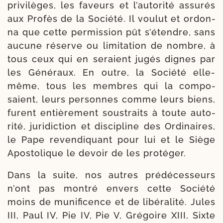
pri­vi­lèges, les faveurs et l’au­to­ri­té assu­rés
aux Profès de la Société. Il vou­lut et ordon­
na que cette per­mis­sion pût s’é­tendre, sans
aucune réserve ou limi­ta­tion de nombre, à
tous ceux qui en seraient jugés dignes par
les Généraux. En outre, la Société elle-​
même, tous les membres qui la com­po­
saient, leurs per­sonnes comme leurs biens,
furent entiè­re­ment sous­traits à toute auto­
ri­té, juri­dic­tion et dis­ci­pline des Ordinaires,
le Pape reven­di­quant pour lui et le Siège
Apostolique le devoir de les protéger.
Dans la suite, nos autres pré­dé­ces­seurs
n’ont pas mon­tré envers cette Société
moins de muni­fi­cence et de libé­ra­li­té. Jules
III, Paul IV, Pie IV, Pie V, Grégoire XIII, Sixte