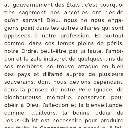
au gou­ver­ne­ment des États ; c’est pour­quoi
très sage­ment nos ancêtres ont déci­dé
qu’en ser­vant Dieu, nous ne nous enga­
gions point dans les autres affaires qui sont
oppo­sées à notre pro­fes­sion. Et sur­tout
comme, dans ces temps pleins de périls,
notre Ordre, peut-​être par la faute, l’am­bi­
tion et le zèle indis­cret de quelques-​uns de
ses membres, se trouve atta­qué en bien
des pays et dif­fa­mé auprès de plu­sieurs
sou­ve­rains, dont nous devions cepen­dant,
dans la pen­sée de notre Père Ignace, de
bien­heu­reuse mémoire, conser­ver, pour
obéir à Dieu, l’af­fec­tion et la bien­veillance,
comme, d’ailleurs, la bonne odeur de
Jésus-​Christ est néces­saire pour pro­duire