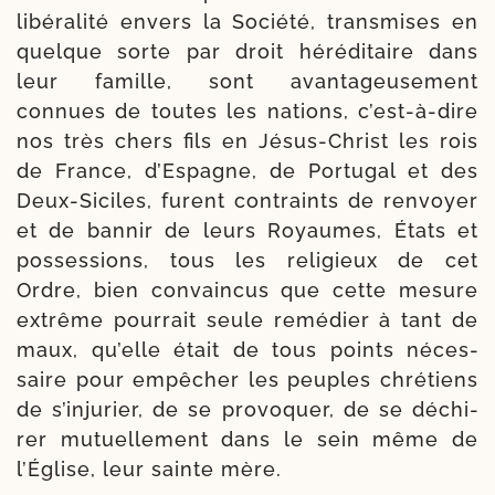
libé­ra­li­té envers la Société, trans­mises en
quelque sorte par droit héré­di­taire dans
leur famille, sont avan­ta­geu­se­ment
connues de toutes les nations, c’est-​à-​dire
nos très chers fils en Jésus-​Christ les rois
de France, d’Espagne, de Portugal et des
Deux-​Siciles, furent contraints de ren­voyer
et de ban­nir de leurs Royaumes, États et
pos­ses­sions, tous les reli­gieux de cet
Ordre, bien convain­cus que cette mesure
extrême pour­rait seule remé­dier à tant de
maux, qu’elle était de tous points néces­
saire pour empê­cher les peuples chré­tiens
de s’in­ju­rier, de se pro­vo­quer, de se déchi­
rer mutuel­le­ment dans le sein même de
l’Église, leur sainte mère.