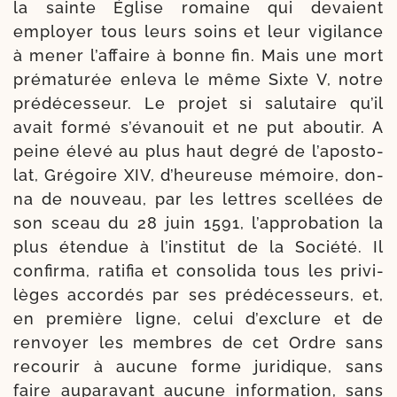
la sainte Église romaine qui devaient
employer tous leurs soins et leur vigi­lance
à mener l’af­faire à bonne fin. Mais une mort
pré­ma­tu­rée enle­va le même Sixte V, notre
pré­dé­ces­seur. Le pro­jet si salu­taire qu’il
avait for­mé s’é­va­nouit et ne put abou­tir. A
peine éle­vé au plus haut degré de l’a­pos­to­
lat, Grégoire XIV, d’heu­reuse mémoire, don­
na de nou­veau, par les lettres scel­lées de
son sceau du 28 juin 1591, l’ap­pro­ba­tion la
plus éten­due à l’ins­ti­tut de la Société. Il
confir­ma, rati­fia et conso­li­da tous les pri­vi­
lèges accor­dés par ses pré­dé­ces­seurs, et,
en pre­mière ligne, celui d’ex­clure et de
ren­voyer les membres de cet Ordre sans
recou­rir à aucune forme juri­dique, sans
faire aupa­ra­vant aucune infor­ma­tion, sans