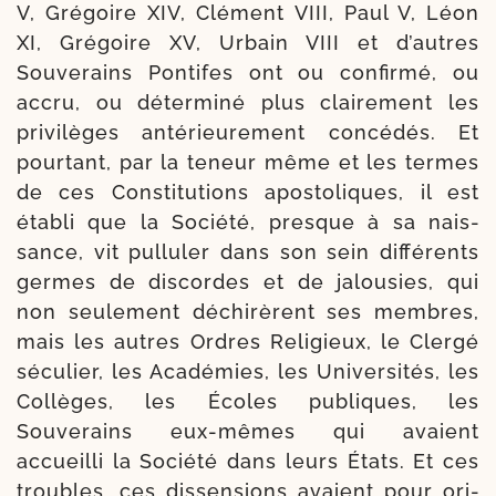
V, Grégoire XIV, Clément VIII, Paul V, Léon
XI, Grégoire XV, Urbain VIII et d’autres
Souverains Pontifes ont ou confir­mé, ou
accru, ou déter­mi­né plus clai­re­ment les
pri­vi­lèges anté­rieu­re­ment concé­dés. Et
pour­tant, par la teneur même et les termes
de ces Constitutions apos­to­liques, il est
éta­bli que la Société, presque à sa nais­
sance, vit pul­lu­ler dans son sein dif­fé­rents
germes de dis­cordes et de jalou­sies, qui
non seule­ment déchi­rèrent ses membres,
mais les autres Ordres Religieux, le Clergé
sécu­lier, les Académies, les Universités, les
Collèges, les Écoles publiques, les
Souverains eux-​mêmes qui avaient
accueilli la Société dans leurs États. Et ces
troubles, ces dis­sen­sions avaient pour ori­