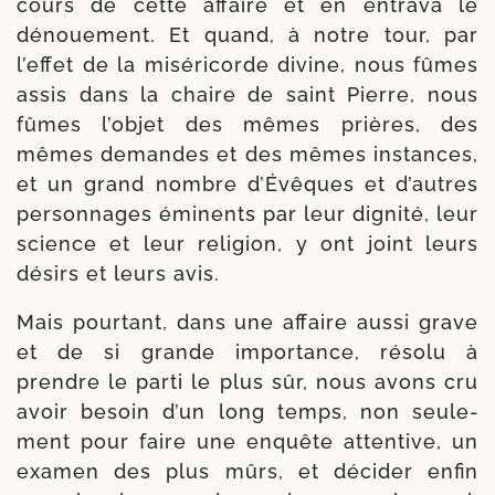
cours de cette affaire et en entra­va le
dénoue­ment. Et quand, à notre tour, par
l’ef­fet de la misé­ri­corde divine, nous fûmes
assis dans la chaire de saint Pierre, nous
fûmes l’ob­jet des mêmes prières, des
mêmes demandes et des mêmes ins­tances,
et un grand nombre d’Évêques et d’autres
per­son­nages émi­nents par leur digni­té, leur
science et leur reli­gion, y ont joint leurs
dési­rs et leurs avis.
Mais pour­tant, dans une affaire aus­si grave
et de si grande impor­tance, réso­lu à
prendre le par­ti le plus sûr, nous avons cru
avoir besoin d’un long temps, non seule­
ment pour faire une enquête atten­tive, un
exa­men des plus mûrs, et déci­der enfin