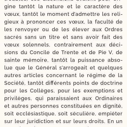
gine tan­tôt la nature et le carac­tère des
vœux, tan­tôt le moment d’ad­mettre les reli­
gieux à pro­non­cer ces vœux, la facul­té de
les ren­voyer ou de les éle­ver aux Ordres
sacrés sans un titre et sans avoir fait des
vœux solen­nels, contrai­re­ment aux déci­
sions du Concile de Trente et de Pie V, de
sainte mémoire, tan­tôt la puis­sance abso­
lue que le Général s’ar­ro­geait et quelques
autres articles concer­nant le régime de la
Société, tan­tôt dif­fé­rents points de doc­trine
pour les Collèges, pour les exemp­tions et
pri­vi­lèges, qui parais­saient aux Ordinaires
et autres per­sonnes consti­tuées en digni­té,
soit ecclé­sias­tique, soit sécu­lière, empié­ter
sur leur juri­dic­tion et sur leurs droits. En un