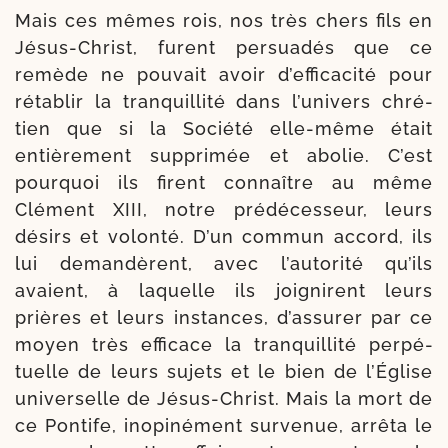
Mais ces mêmes rois, nos très chers fils en
Jésus-​Christ, furent per­sua­dés que ce
remède ne pou­vait avoir d’ef­fi­ca­ci­té pour
réta­blir la tran­quilli­té dans l’u­ni­vers chré­
tien que si la Société elle-​même était
entiè­re­ment sup­pri­mée et abo­lie. C’est
pour­quoi ils firent connaître au même
Clément XIII, notre pré­dé­ces­seur, leurs
dési­rs et volon­té. D’un com­mun accord, ils
lui deman­dèrent, avec l’au­to­ri­té qu’ils
avaient, à laquelle ils joi­gnirent leurs
prières et leurs ins­tances, d’as­su­rer par ce
moyen très effi­cace la tran­quilli­té per­pé­
tuelle de leurs sujets et le bien de l’Église
uni­ver­selle de Jésus-​Christ. Mais la mort de
ce Pontife, inopi­né­ment sur­ve­nue, arrê­ta le