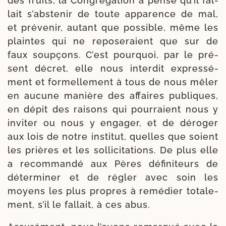
des fruits, la Congrégation a pen­sé qu’il fal­
lait s’abs­te­nir de toute appa­rence de mal,
et pré­ve­nir, autant que pos­sible, même les
plaintes qui ne repo­se­raient que sur de
faux soup­çons. C’est pour­quoi, par le pré­
sent décret, elle nous inter­dit expres­sé­
ment et for­mel­le­ment à tous de nous mêler
en aucune manière des affaires publiques,
en dépit des rai­sons qui pour­raient nous y
invi­ter ou nous y enga­ger, et de déro­ger
aux lois de notre ins­ti­tut, quelles que soient
les prières et les sol­li­ci­ta­tions. De plus elle
a recom­man­dé aux Pères défi­ni­teurs de
déter­mi­ner et de régler avec soin les
moyens les plus propres à remé­dier tota­le­
ment, s’il le fal­lait, à ces abus.