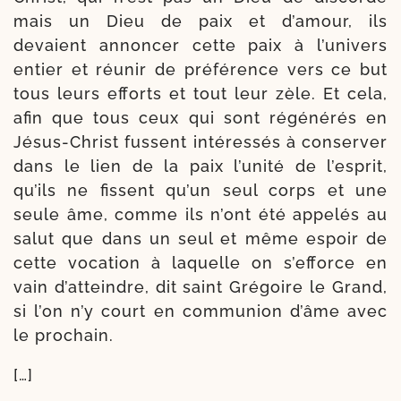
mais un Dieu de paix et d’a­mour, ils
devaient annon­cer cette paix à l’u­ni­vers
entier et réunir de pré­fé­rence vers ce but
tous leurs efforts et tout leur zèle. Et cela,
afin que tous ceux qui sont régé­né­rés en
Jésus-​Christ fussent inté­res­sés à conser­ver
dans le lien de la paix l’u­ni­té de l’es­prit,
qu’ils ne fissent qu’un seul corps et une
seule âme, comme ils n’ont été appe­lés au
salut que dans un seul et même espoir de
cette voca­tion à laquelle on s’ef­force en
vain d’at­teindre, dit saint Grégoire le Grand,
si l’on n’y court en com­mu­nion d’âme avec
le prochain.
[…]