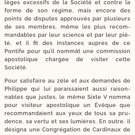
lèges exces­sifs de la Société et contre la
forme de son régime, mais encore des
points de dis­putes approu­vés par plu­sieurs
de ses membres, même les plus recom­
man­dables par leur science et par leur pié­
té, et il fit des ins­tances auprès de ce
Pontife pour qu’il nom­mât une com­mis­sion
apos­to­lique char­gée de visi­ter cette
Société.
Pour satis­faire au zèle et aux demandes de
Philippe qui lui parais­saient aus­si rai­son­
nables que justes, le même Sixte V nom­ma
pour visi­teur apos­to­lique un Évêque que
recom­man­daient aux yeux de tous sa pru­
dence, sa ver­tu et ses lumières. En outre, il
dési­gna une Congrégation de Cardinaux de