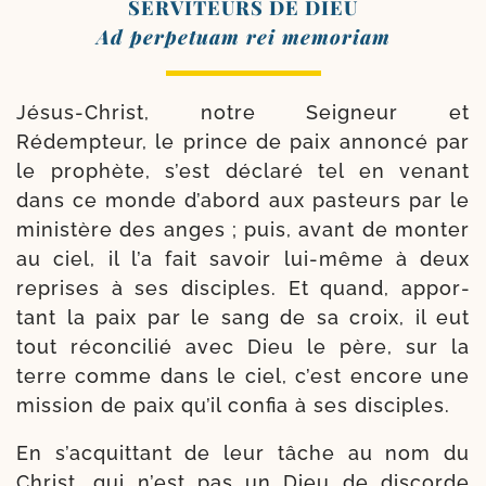
SERVITEURS DE DIEU
Ad per­pe­tuam rei memoriam
Jésus-​Christ, notre Seigneur et
Rédempteur, le prince de paix annon­cé par
le pro­phète, s’est décla­ré tel en venant
dans ce monde d’a­bord aux pas­teurs par le
minis­tère des anges ; puis, avant de mon­ter
au ciel, il l’a fait savoir lui-​même à deux
reprises à ses dis­ciples. Et quand, appor­
tant la paix par le sang de sa croix, il eut
tout récon­ci­lié avec Dieu le père, sur la
terre comme dans le ciel, c’est encore une
mis­sion de paix qu’il confia à ses disciples.
En s’ac­quit­tant de leur tâche au nom du
Christ, qui n’est pas un Dieu de dis­corde