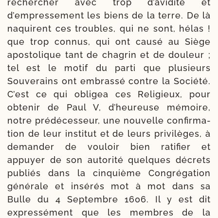
recher­cher avec trop d’a­vi­di­té et
d’empressement les biens de la terre. De là
naquirent ces troubles, qui ne sont, hélas !
que trop connus, qui ont cau­sé au Siège
apos­to­lique tant de cha­grin et de dou­leur ;
tel est le motif du par­ti que plu­sieurs
Souverains ont embras­sé contre la Société.
C’est ce qui obli­gea ces Religieux, pour
obte­nir de Paul V, d’heu­reuse mémoire,
notre pré­dé­ces­seur, une nou­velle confir­ma­
tion de leur ins­ti­tut et de leurs pri­vi­lèges, à
deman­der de vou­loir bien rati­fier et
appuyer de son auto­ri­té quelques décrets
publiés dans la cin­quième Congrégation
géné­rale et insé­rés mot à mot dans sa
Bulle du 4 Septembre 1606. Il y est dit
expres­sé­ment que les membres de la