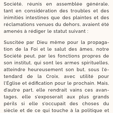
Société, réunis en assem­blée géné­rale,
tant en consi­dé­ra­tion des troubles et des
ini­mi­tiés intes­tines que des plaintes et des
récla­ma­tions venues du dehors, avaient été
ame­nés à rédi­ger le sta­tut suivant :
Suscitée par Dieu même pour la pro­pa­ga­
tion de la Foi et le salut des âmes, notre
Société peut, par les fonc­tions propres de
son ins­ti­tut, qui sont les armes spi­ri­tuelles,
atteindre heu­reu­se­ment son but, sous l’é­
ten­dard de la Croix, avec uti­li­té pour
l’Église et édi­fi­ca­tion pour le pro­chain. Mais,
d’autre part, elle ren­drait vains ces avan­
tages, elle s’ex­po­se­rait aux plus grands
périls si elle s’oc­cu­pait des choses du
siècle et de ce qui touche à la poli­tique et