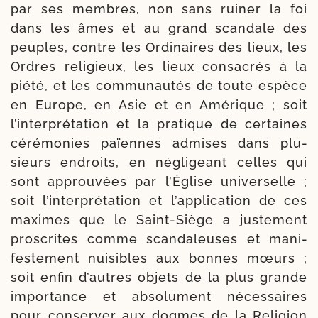
par ses membres, non sans rui­ner la foi
dans les âmes et au grand scan­dale des
peuples, contre les Ordinaires des lieux, les
Ordres reli­gieux, les lieux consa­crés à la
pié­té, et les com­mu­nau­tés de toute espèce
en Europe, en Asie et en Amérique ; soit
l’in­ter­pré­ta­tion et la pra­tique de cer­taines
céré­mo­nies païennes admises dans plu­
sieurs endroits, en négli­geant celles qui
sont approu­vées par l’Église uni­ver­selle ;
soit l’in­ter­pré­ta­tion et l’ap­pli­ca­tion de ces
maximes que le Saint-​Siège a jus­te­ment
pros­crites comme scan­da­leuses et mani­
fes­te­ment nui­sibles aux bonnes mœurs ;
soit enfin d’autres objets de la plus grande
impor­tance et abso­lu­ment néces­saires
pour conser­ver aux dogmes de la Religion