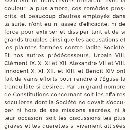
Assurément, nous l’a­vons remar­qué avec la
dou­leur la plus amère, ces remèdes pres­
crits, et beau­coup d’autres employés dans
la suite, n’ont eu ni assez d’ef­fi­ca­ci­té, ni de
force pour extir­per et dis­si­per tant et de si
grands troubles ain­si que les accu­sa­tions et
les plaintes for­mées contre ladite Société.
Et nos autres pré­dé­ces­seurs, Urbain VIII,
Clément IX, X, XI et XII, Alexandre VII et VIII,
Innocent X, XI, XII, et XIII, et Benoît XIV ont
fait de vains efforts pour rendre à l’Église la
tran­quilli­té si dési­rée. Par un grand nombre
de Constitutions concer­nant soit les affaires
sécu­lières dont la Société ne devait s’oc­cu­
per ni hors de ses mis­sions sacrées, ni à
leur occa­sion, soit les dis­cus­sions les plus
graves et les que­relles si vive­ment atti­sées