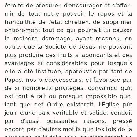
étroite de pro­cu­rer, d’en­cou­ra­ger et d’af­fer­
mir de tout notre pou­voir le repos et la
tran­quilli­té de l’é­tat chré­tien, de sup­pri­mer
entiè­re­ment tout ce qui pour­rait lui cau­ser
le moindre dom­mage, ayant recon­nu, en
outre, que la Société de Jésus, ne pou­vant
plus pro­duire ces fruits si abon­dants et ces
avan­tages si consi­dé­rables pour les­quels
elle a été ins­ti­tuée, approu­vée par tant de
Papes, nos pré­dé­ces­seurs, et favo­ri­sée par
de si nom­breux pri­vi­lèges, convain­cu qu’il
est tout à fait ou presque impos­sible que,
tant que cet Ordre exis­te­rait, l’Église pût
jouir d’une paix véri­table et solide, conduit
par d’aus­si puis­santes rai­sons, pres­sé
encore par d’autres motifs que les lois de la