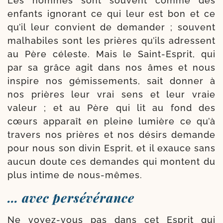
Les hommes sont sou­vent comme des
enfants igno­rant ce qui leur est bon et ce
qu’il leur convient de deman­der ; sou­vent
mal­ha­biles sont les prières qu’ils adressent
au Père céleste. Mais le Saint-​Esprit, qui
par sa grâce agit dans nos âmes et nous
ins­pire nos gémis­se­ments, sait don­ner à
nos prières leur vrai sens et leur vraie
valeur ; et au Père qui lit au fond des
cœurs appa­raît en pleine lumière ce qu’à
tra­vers nos prières et nos dési­rs demande
pour nous son divin Esprit, et il exauce sans
aucun doute ces demandes qui montent du
plus intime de nous-mêmes.
… avec persévérance
Ne voyez-​vous pas dans cet Esprit qui