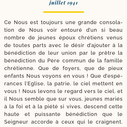
juillet 1941
Ce Nous est tou­jours une grande conso­la­
tion de Nous voir entou­ré d’un si beau
nombre de jeunes époux chré­tiens venus
de toutes parts avec le désir d’a­jou­ter à la
béné­dic­tion de leur union par le prêtre la
béné­dic­tion du Père com­mun de la famille
chré­tienne. Que de foyers, que de pieux
enfants Nous voyons en vous ! Que d’es­pé­
rances l’Eglise, la patrie, le ciel mettent en
vous ! Nous levons le regard vers le ciel, et
il Nous semble que sur vous, jeunes mariés
à la foi et à la pié­té si vives, des­cend cette
haute et puis­sante béné­dic­tion que le
Seigneur accorde à ceux qui le craignent.