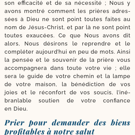
son effi­ca­ci­té et de sa néces­si­té ; Nous y
avons mon­tré com­ment les prières adres­
sées à Dieu ne sont point toutes faites au
nom de Jésus-​Christ, et par là ne sont point
toutes exau­cées. Ce que Nous avons dit
alors, Nous dési­rons le reprendre et le
com­plé­ter aujourd’­hui en peu de mots. Ainsi
la pen­sée et le sou­ve­nir de la prière vous
accom­pa­gne­ra dans toute votre vie ; elle
sera le guide de votre che­min et la lampe
de votre mai­son, la béné­dic­tion de vos
joies et le récon­fort de vos sou­cis, l’i­né­
bran­lable sou­tien de votre confiance
en Dieu.
Prier pour demander des biens
profitables à notre salut