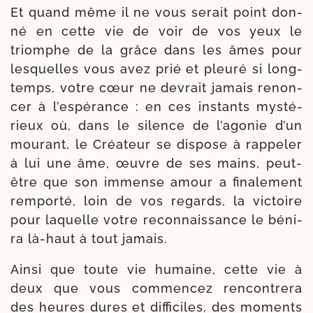
Et quand même il ne vous serait point don­
né en cette vie de voir de vos yeux le
triomphe de la grâce dans les âmes pour
les­quelles vous avez prié et pleu­ré si long­
temps, votre cœur ne devrait jamais renon­
cer à l’es­pé­rance : en ces ins­tants mys­té­
rieux où, dans le silence de l’a­go­nie d’un
mou­rant, le Créateur se dis­pose à rap­pe­ler
à lui une âme, œuvre de ses mains, peut-​
être que son immense amour a fina­le­ment
rem­por­té, loin de vos regards, la vic­toire
pour laquelle votre recon­nais­sance le béni­
ra là-​haut à tout jamais.
Ainsi que toute vie humaine, cette vie à
deux que vous com­men­cez ren­con­tre­ra
des heures dures et dif­fi­ciles, des moments