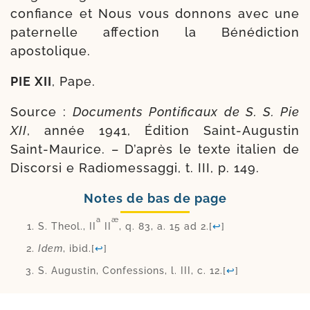
confiance et Nous vous don­nons avec une
pater­nelle affec­tion la Bénédiction
apostolique.
PIE XII
, Pape.
Source :
Documents Pontificaux de S. S. Pie
XII
, année 1941, Édition Saint-​Augustin
Saint-​Maurice. – D’après le texte ita­lien de
Discorsi e Radiomessaggi, t. III, p. 149.
Notes de bas de page
a
æ
S. Theol., II
II
, q. 83, a. 15 ad 2.
[
↩
]
Idem
, ibid.
[
↩
]
S. Augustin, Confessions, l. III, c. 12.
[
↩
]