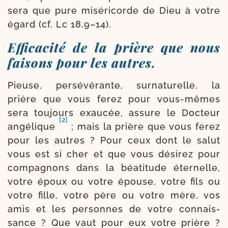
sera que pure misé­ri­corde de Dieu à votre
égard (cf. Lc 18,9–14).
Efficacité de la prière que nous
faisons pour les autres.
Pieuse, per­sé­vé­rante, sur­na­tu­relle, la
prière que vous ferez pour vous-​mêmes
sera tou­jours exau­cée, assure le Docteur
[2]
angé­lique
; mais la prière que vous ferez
pour les autres ? Pour ceux dont le salut
vous est si cher et que vous dési­rez pour
com­pa­gnons dans la béa­ti­tude éter­nelle,
votre époux ou votre épouse, votre fils ou
votre fille, votre père ou votre mère, vos
amis et les per­sonnes de votre connais­
sance ? Que vaut pour eux votre prière ?