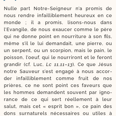
Nulle part Notre-​Seigneur n’a pro­mis de
nous rendre infailli­ble­ment heu­reux en ce
monde ; il a pro­mis, lisons-​nous dans
l’Evangile, de nous exau­cer comme le père
qui ne donne point en nour­ri­ture à son fils,
même s’il le lui deman­dait, une pierre, ou
un ser­pent, ou un scor­pion, mais le pain, le
pois­son, l’oeuf, qui le nour­ri­ront et le feront
gran­dir (cf. Luc,
Lc 11,11–13
). Ce que Jésus
notre Sauveur s’est enga­gé à nous accor­
der infailli­ble­ment comme fruit de nos
prières, ce ne sont point ces faveurs que
les hommes demandent sou­vent par igno­
rance de ce qui sert réel­le­ment à leur
salut, mais cet « esprit bon », ce pain des
dons sur­na­tu­rels néces­saires ou utiles à