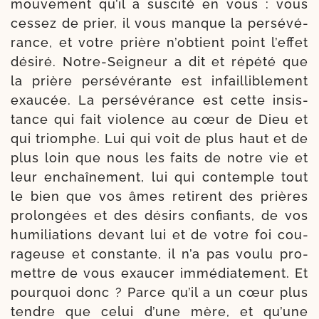
mou­ve­ment qu’il a sus­ci­té en vous : vous
ces­sez de prier, il vous manque la per­sé­vé­
rance, et votre prière n’ob­tient point l’ef­fet
dési­ré. Notre-​Seigneur a dit et répé­té que
la prière per­sé­vé­rante est infailli­ble­ment
exau­cée. La per­sé­vé­rance est cette insis­
tance qui fait vio­lence au cœur de Dieu et
qui triomphe. Lui qui voit de plus haut et de
plus loin que nous les faits de notre vie et
leur enchaî­ne­ment, lui qui contemple tout
le bien que vos âmes retirent des prières
pro­lon­gées et des dési­rs confiants, de vos
humi­lia­tions devant lui et de votre foi cou­
ra­geuse et constante, il n’a pas vou­lu pro­
mettre de vous exau­cer immé­dia­te­ment. Et
pour­quoi donc ? Parce qu’il a un cœur plus
tendre que celui d’une mère, et qu’une