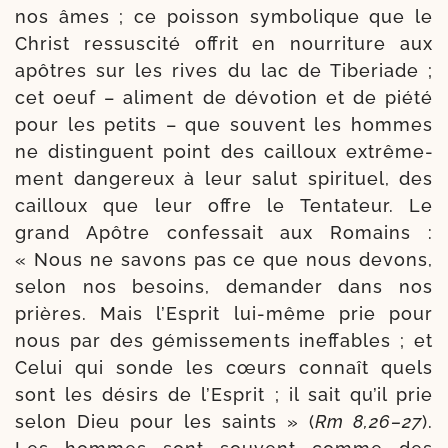
nos âmes ; ce pois­son sym­bo­lique que le
Christ res­sus­ci­té offrit en nour­ri­ture aux
apôtres sur les rives du lac de Tiberiade ;
cet oeuf – ali­ment de dévo­tion et de pié­té
pour les petits – que sou­vent les hommes
ne dis­tinguent point des cailloux extrê­me­
ment dan­ge­reux à leur salut spi­ri­tuel, des
cailloux que leur offre le Tentateur. Le
grand Apôtre confes­sait aux Romains :
« Nous ne savons pas ce que nous devons,
selon nos besoins, deman­der dans nos
prières. Mais l’Esprit lui-​même prie pour
nous par des gémis­se­ments inef­fables ; et
Celui qui sonde les cœurs connaît quels
sont les dési­rs de l’Esprit ; il sait qu’il prie
selon Dieu pour les saints » (
Rm 8,26–27
).