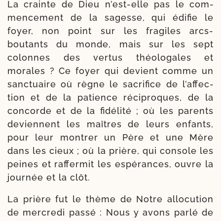
La crainte de Dieu n’est-​elle pas le com­
men­ce­ment de la sagesse, qui édi­fie le
foyer, non point sur les fra­giles arcs-​
boutants du monde, mais sur les sept
colonnes des ver­tus théo­lo­gales et
morales ? Ce foyer qui devient comme un
sanc­tuaire où règne le sacri­fice de l’af­fec­
tion et de la patience réci­proques, de la
concorde et de la fidé­li­té ; où les parents
deviennent les maîtres de leurs enfants,
pour leur mon­trer un Père et une Mère
dans les cieux ; où la prière, qui console les
peines et raf­fer­mit les espé­rances, ouvre la
jour­née et la clôt.
La prière fut le thème de Notre allo­cu­tion
de mer­cre­di pas­sé : Nous y avons par­lé de