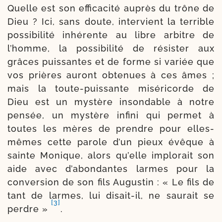
Quelle est son effi­ca­ci­té auprès du trône de
Dieu ? Ici, sans doute, inter­vient la ter­rible
pos­si­bi­li­té inhé­rente au libre arbitre de
l’homme, la pos­si­bi­li­té de résis­ter aux
grâces puis­santes et de forme si variée que
vos prières auront obte­nues à ces âmes ;
mais la toute-​puissante misé­ri­corde de
Dieu est un mys­tère inson­dable à notre
pen­sée, un mys­tère infi­ni qui per­met à
toutes les mères de prendre pour elles-​
mêmes cette parole d’un pieux évêque à
sainte Monique, alors qu’elle implo­rait son
aide avec d’a­bon­dantes larmes pour la
conver­sion de son fils Augustin : « Le fils de
tant de larmes, lui disait-​il, ne sau­rait se
[3]
perdre »
.