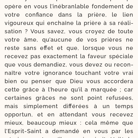
opère en vous l’i­né­bran­lable fon­de­ment de
votre confiance dans la prière, le lien
vigou­reux qui enchaîne la prière à sa réa­li­
sa­tion ? Vous savez, vous croyez de toute
votre âme, qu’au­cune de vos prières ne
reste sans effet et que, lorsque vous ne
rece­vez pas exac­te­ment la faveur spé­ciale
que vous deman­diez, vous devez ou recon­
naître votre igno­rance tou­chant votre vrai
bien ou pen­ser que Dieu vous accor­de­ra
cette grâce à l’heure qu’il a mar­quée ; car
cer­taines grâces ne sont point refu­sées,
mais sim­ple­ment dif­fé­rées à un temps
oppor­tun, et en atten­dant vous rece­vez
mieux, beau­coup mieux : cela même que
l’Esprit-​Saint a deman­dé en vous par les