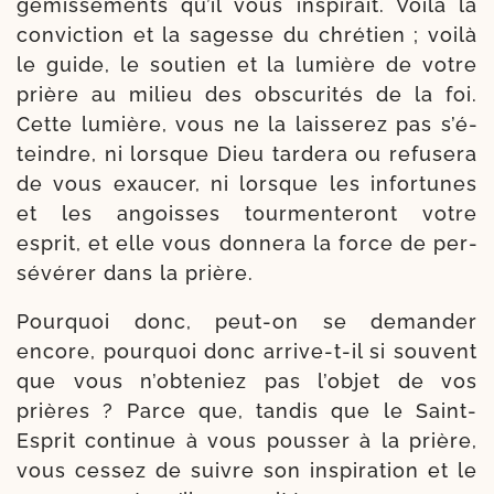
gémis­se­ments qu’il vous ins­pi­rait. Voilà la
convic­tion et la sagesse du chré­tien ; voi­là
le guide, le sou­tien et la lumière de votre
prière au milieu des obs­cu­ri­tés de la foi.
Cette lumière, vous ne la lais­se­rez pas s’é­
teindre, ni lorsque Dieu tar­de­ra ou refu­se­ra
de vous exau­cer, ni lorsque les infor­tunes
et les angoisses tour­men­te­ront votre
esprit, et elle vous don­ne­ra la force de per­
sé­vé­rer dans la prière.
Pourquoi donc, peut-​on se deman­der
encore, pour­quoi donc arrive-​t-​il si sou­vent
que vous n’ob­te­niez pas l’ob­jet de vos
prières ? Parce que, tan­dis que le Saint-​
Esprit conti­nue à vous pous­ser à la prière,
vous ces­sez de suivre son ins­pi­ra­tion et le