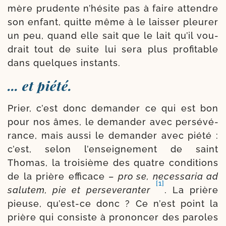
mère pru­dente n’hé­site pas à faire attendre
son enfant, quitte même à le lais­ser pleu­rer
un peu, quand elle sait que le lait qu’il vou­
drait tout de suite lui sera plus pro­fi­table
dans quelques instants.
… et piété.
Prier, c’est donc deman­der ce qui est bon
pour nos âmes, le deman­der avec per­sé­vé­
rance, mais aus­si le deman­der avec pié­té :
c’est, selon l’en­sei­gne­ment de saint
Thomas, la troi­sième des quatre condi­tions
de la prière effi­cace –
pro se, neces­sa­ria ad
[1]
salu­tem, pie et per­se­ve­ran­ter
. La prière
pieuse, qu’est-​ce donc ? Ce n’est point la
prière qui consiste à pro­non­cer des paroles