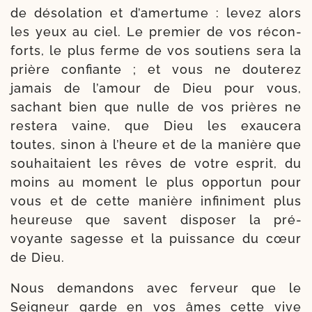
de déso­la­tion et d’a­mer­tume : levez alors
les yeux au ciel. Le pre­mier de vos récon­
forts, le plus ferme de vos sou­tiens sera la
prière confiante ; et vous ne dou­te­rez
jamais de l’a­mour de Dieu pour vous,
sachant bien que nulle de vos prières ne
res­te­ra vaine, que Dieu les exau­ce­ra
toutes, sinon à l’heure et de la manière que
sou­hai­taient les rêves de votre esprit, du
moins au moment le plus oppor­tun pour
vous et de cette manière infi­ni­ment plus
heu­reuse que savent dis­po­ser la pré­
voyante sagesse et la puis­sance du cœur
de Dieu.
Nous deman­dons avec fer­veur que le
Seigneur garde en vos âmes cette vive