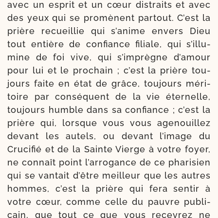
avec un esprit et un cœur dis­traits et avec
des yeux qui se pro­mènent par­tout. C’est la
prière recueillie qui s’a­nime envers Dieu
tout entière de confiance filiale, qui s’illu­
mine de foi vive, qui s’im­prègne d’a­mour
pour lui et le pro­chain ; c’est la prière tou­
jours faite en état de grâce, tou­jours méri­
toire par consé­quent de la vie éter­nelle,
tou­jours humble dans sa confiance ; c’est la
prière qui, lorsque vous vous age­nouillez
devant les autels, ou devant l’i­mage du
Crucifié et de la Sainte Vierge à votre foyer,
ne connaît point l’ar­ro­gance de ce pha­ri­sien
qui se van­tait d’être meilleur que les autres
hommes, c’est la prière qui fera sen­tir à
votre cœur, comme celle du pauvre publi­
cain, que tout ce que vous rece­vrez ne