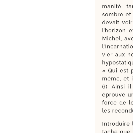
ma­ni­té, 
sombre et 
devait voir
l’ho­ri­zon
Michel, ave
l’Incarnat
vier aux h
hypo­sta­ti
« Qui est 
même, et i
6). Ainsi 
éprouve une
force de le
les recon­d
Introduire
tâche que la