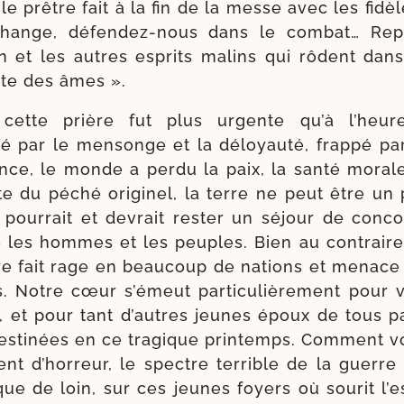
le prêtre fait à la fin de la messe avec les fidèl
change, défendez-​nous dans le com­bat… Re
n et les autres esprits malins qui rôdent da
rte des âmes ».
cette prière fut plus urgente qu’à l’heure
 par le men­songe et la déloyau­té, frap­pé pa
ence, le monde a per­du la paix, la san­té morale
ite du péché ori­gi­nel, la terre ne peut être un 
pour­rait et devrait res­ter un séjour de concor
 les hommes et les peuples. Bien au contraire, l
re fait rage en beau­coup de nations et menace
s. Notre cœur s’é­meut par­ti­cu­liè­re­ment pour
les, et pour tant d’autres jeunes époux de tous 
es­ti­nées en ce tra­gique prin­temps. Comment v
ent d’hor­reur, le spectre ter­rible de la guerre se
que de loin, sur ces jeunes foyers où sou­rit l’e