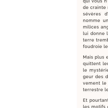
qui vous n’
de crainte 
sévères d’
nomme un d
milices ang
lui donne l
terre trembl
fou­droie l
Mais plus 
quittent l
le mys­té­
geur des dr
ve­ment le
ter­restre 
Et pour­tan
les motifs 