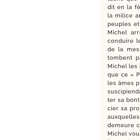
dit en la fê
la milice a
peuples et
Michel arr
conduire le
de la mess
tombent pa
Michel les 
que ce « P
les âmes pr
sus­ci­pie
ter sa bon
cier sa pr
aux­quelles
demeure cor
Michel vous