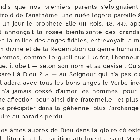
tan­dis que nos pre­miers parents s’é­loi­gnaie
froid de l’a­na­thème, une nuée légère pareille 
 un jour le pro­phète Elie (III Rois, 18, 44), appa
 et annon­çait la rosée bien­fai­sante des grand
c la milice des anges fidèles, entre­voyait la m
ion divine et de la Rédemption du genre humain.
ommes, comme l’or­gueilleux Lucifer, l’hon­neur 
que, il obéit — selon son nom et sa devise : Qui
pareil à Dieu ? » — au Seigneur qui n’a pas d’é­
l ado­ra avec tous les bons anges le Verbe inca
il n’a jamais ces­sé d’ai­mer les hommes, pour l
 affec­tion pour ain­si dire fra­ter­nelle ; et plus
s pré­ci­pi­ter dans la géhenne, plus l’ar­change 
uire au para­dis perdu.
 les âmes auprès de Dieu dans la gloire céleste
 litur­gie et la tra­di­tion attri­buent à saint Mich