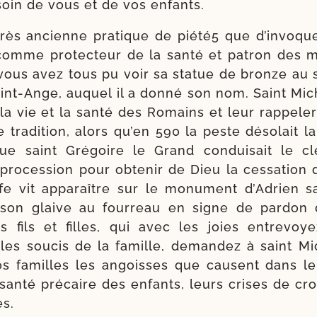
 soin de vous et de vos enfants.
très ancienne pra­tique de piété5 que d’in­vo­qu
omme pro­tec­teur de la san­té et patron des 
 vous avez tous pu voir sa sta­tue de bronze au
aint-​Ange, auquel il a don­né son nom. Saint Mi
 la vie et la san­té des Romains et leur rap­pe­l
e tra­di­tion, alors qu’en 590 la peste déso­lait la
ue saint Grégoire le Grand condui­sait le cl
ro­ces­sion pour obte­nir de Dieu la ces­sa­tion 
ife vit appa­raître sur le monu­ment d’Adrien s
 son glaive au four­reau en signe de par­don 
s fils et filles, qui avec les joies entre­voy
les sou­cis de la famille, deman­dez à saint Mic
s familles les angoisses que causent dans l
san­té pré­caire des enfants, leurs crises de cr
es.