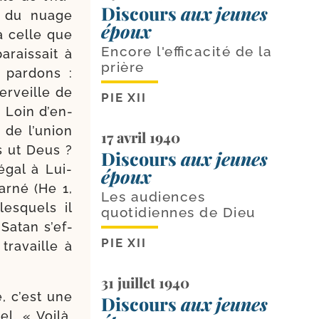
Discours
aux jeunes
nt du nuage
époux
à celle que
Encore l'efficacité de la
­rais­sait à
prière
s par­dons :
er­veille de
PIE XII
 Loin d’en­
de l’u­nion
17 avril 1940
s ut Deus ?
Discours
aux jeunes
gal à Lui-​
époux
r­né (He 1,
Les audiences
es­quels il
quotidiennes de Dieu
 Satan s’ef­
PIE XII
tra­vaille à
31 juillet 1940
, c’est une
Discours
aux jeunes
el. « Voilà,