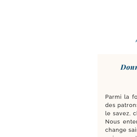
Donn
Parmi la fo
des patrons
le savez, 
Nous entend
change sain