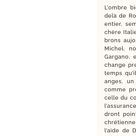
L’ombre bi
delà de Ro
entier, se
chère Itali
brons aujo
Michel, n
Gargano, et
change pre­
temps qu’i
anges, un 
comme pro­
celle du co
l’as­su­ran
dront poin
chré­tienn
l’aide de D