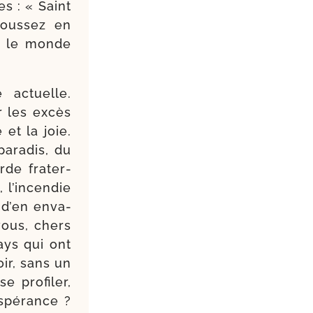
es : « Saint
poussez en
ns le monde
 actuelle.
r les excès
 et la joie.
para­dis, du
de fra­ter­
’in­cen­die
 d’en enva­
 vous, chers
pays qui ont
oir, sans un
 pro­fi­ler,
s­pé­rance ?