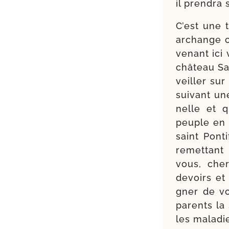
il pren­dra
C’est une 
archange c
venant ici
châ­teau S
veiller sur
sui­vant un
nelle et q
peuple en p
saint Pont
remet­tant
vous, cher
devoirs et 
gner de vo
parents la 
les maladi