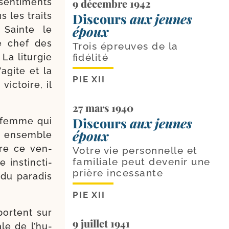
en­ti­ments
9 décembre 1942
s les traits
Discours
aux jeunes
époux
 Sainte le
e chef des
Trois épreuves de la
La litur­gie
fidélité
a­gite et la
PIE XII
ic­toire, il
27 mars 1940
Discours
aux jeunes
a femme qui
époux
re ensemble
dre ce ven­
Votre vie personnelle et
familiale peut devenir une
ins­tinc­ti­
prière incessante
du para­dis
PIE XII
mportent sur
9 juillet 1941
ale de l’hu­