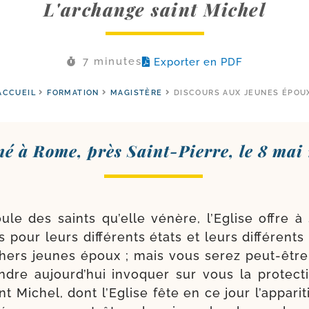
L'archange saint Michel
7 minutes
Exporter en PDF
ACCUEIL
FORMATION
MAGISTÈRE
DISCOURS AUX JEUNES ÉPOU
é à Rome, près Saint-​Pierre, le 8 mai
ule des saints qu’elle vénère, l’Eglise offre à 
 pour leurs dif­fé­rents états et leurs dif­fé­rent
chers jeunes époux ; mais vous serez peut-​être 
re aujourd’­hui invo­quer sur vous la pro­tec­ti
t Michel, dont l’Eglise fête en ce jour l’ap­pa­ri­