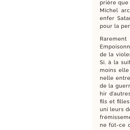
prière que 
Michel ar
enfer Sata
pour la pe
Rarement 
Empoisonné
de la vio­l
Si, à la su
moins elle 
nelle entre
de la guer
hir d’autre
fils et fil
uni leurs d
fré­mis­se­m
ne fût-​ce 