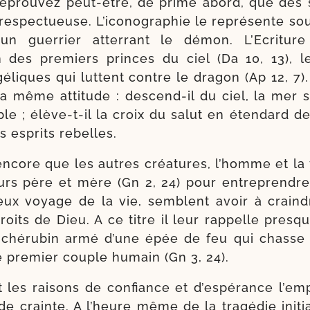
é­prou­vez peut-​être, de prime abord, que des s
res­pec­tueuse. L’iconographie le repré­sente sou
un guer­rier atter­rant le démon. L’Ecriture
es pre­miers princes du ciel (Da 10, 13), l
é­liques qui luttent contre le dra­gon (Ap 12, 7). 
a même atti­tude : descend-​il du ciel, la mer s’
e ; élève-​t-​il la croix du salut en éten­dard de v
es esprits rebelles.
encore que les autres créa­tures, l’homme et l
eurs père et mère (Gn 2, 24) pour entre­prend
rieux voyage de la vie, semblent avoir à crain
oits de Dieu. A ce titre il leur rap­pelle presque 
 ché­ru­bin armé d’une épée de feu qui chasse 
le pre­mier couple humain (Gn 3, 24).
t les rai­sons de confiance et d’es­pé­rance l’e
de crainte. A l’heure même de la tra­gé­die ini­ti