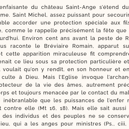
en­fai­sante du châ­teau Saint-​Ange s’é­tend du
me. Saint Michel, assez puis­sant pour secou­r
mble accor­der une pro­tec­tion spé­ciale aux fi
e, comme le rap­pelle pré­ci­sé­ment la fête que
urd’­hui. Environ cent ans avant la peste de 
ous raconte le Bréviaire Romain, appa­rut s
 cette appa­ri­tion mira­cu­leuse fit com­prendr
nait ce lieu sous sa pro­tec­tion par­ti­cu­lièr
l vou­lait qu’on y ren­dît, en son hon­neur et e
culte à Dieu. Mais l’Eglise invoque l’ar­chan
tec­teur de la vie des âmes, autre­ment pré­
rps et tou­jours mena­cée par le contact du mal.
ce inébran­lable que les puis­sances de l’en­fer
t contre elle (Mt 16, 18). Mais elle sait aus­si
e des indi­vi­dus et des peuples ne se conse
ieu, qui a les anges pour ministres (Ps., ciii, 