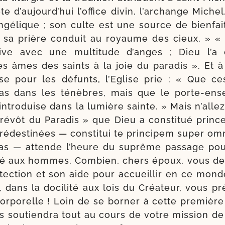
te d’au­jourd’­hui l’of­fice divin, l’ar­change Miche
ngé­lique ; son culte est une source de bien­fai
 sa prière conduit au royaume des cieux. » «
ive avec une mul­ti­tude d’anges ; Dieu l’a 
s âmes des saints à la joie du para­dis ». Et à l’
e pour les défunts, l’Eglise prie : « Que c
s dans les ténèbres, mais que le porte-​ense
intro­duise dans la lumière sainte. » Mais n’al­le
révôt du Paradis » que Dieu a consti­tué princ
é­des­ti­nées — consti­tui te prin­ci­pem super o
n­das — attende l’heure du suprême pas­sage pou
­té aux hommes. Combien, chers époux, vous d
o­tec­tion et son aide pour accueillir en ce mon
, dans la doci­li­té aux lois du Créateur, vous pr
­po­relle ! Loin de se bor­ner à cette pre­mière
 sou­tien­dra tout au cours de votre mis­sion de