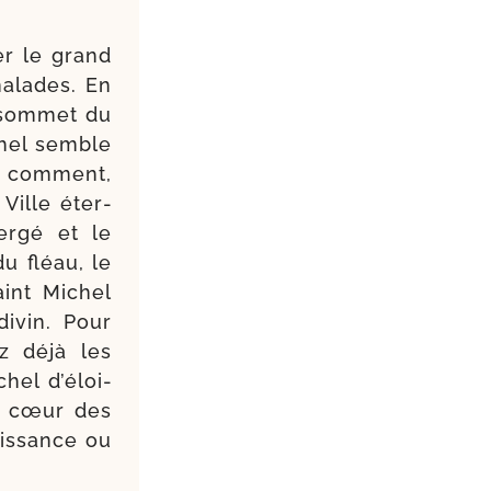
er le grand
malades. En
 som­met du
chel semble
er com­ment,
 Ville éter­
er­gé et le
du fléau, le
aint Michel
divin. Pour
ez déjà les
hel d’é­loi­
e cœur des
ois­sance ou