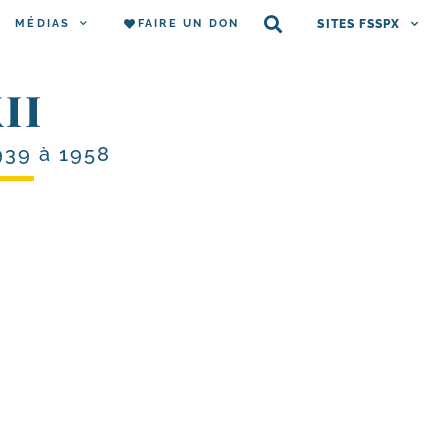
MÉDIAS
FAIRE UN DON
SITES FSSPX
II
939 à 1958