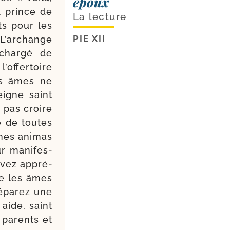
époux
l, prince de
La lecture
ts pour les
PIE XII
 L’archange
char­gé de
of­fer­toire
es âmes ne
igne saint
z pas croire
e de toutes
mnes ani­mas
r mani­fes­
evez appré­
de les âmes
é­pa­rez une
 aide, saint
 parents et