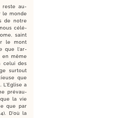
 reste au-​
ir le monde
ls de notre
 nous célé­
Rome, saint
ur le mont
e que l’ar­
e et en même
n celui des
ge sur­tout
cieuse que
 L’Eglise a
 ne pré­vau­
 que la vie
rve que par
4). D’où la