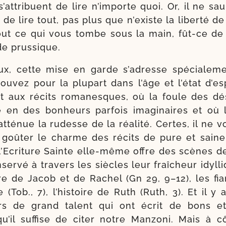
at­tri­buent de lire n’im­porte quoi. Or, il ne sau­r
é de lire tout, pas plus que n’existe la liber­té d
out ce qui vous tombe sous la main, fût-​ce de
ide prussique.
x, cette mise en garde s’a­dresse spé­cia­le­m
ou­vez pour la plu­part dans l’âge et l’é­tat d’es­
ît aux récits roma­nesques, où la foule des dés
 en des bon­heurs par­fois ima­gi­naires et où 
tté­nue la rudesse de la réa­li­té. Certes, il ne 
de goû­ter le charme des récits de pure et saine
l’Ecriture Sainte elle-​même offre des scènes d
er­vé à tra­vers les siècles leur fraî­cheur idyl­li
re de Jacob et de Rachel (Gn 29, 9–12), les fian
 (Tob., 7), l’his­toire de Ruth (Ruth, 3). Et il
rs de grand talent qui ont écrit de bons et
u’il suf­fise de citer notre Manzoni. Mais à 