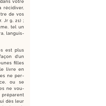
 dans votre
réci­di­ver,
être de vos
 Jr 9, 21) ;
âme, tel un
a, lan­guis­
es est plus
façon d’un
eunes filles
e livre en
les ne per­
nce, ou se
les ne vou­
e pré­parent
qui dès leur