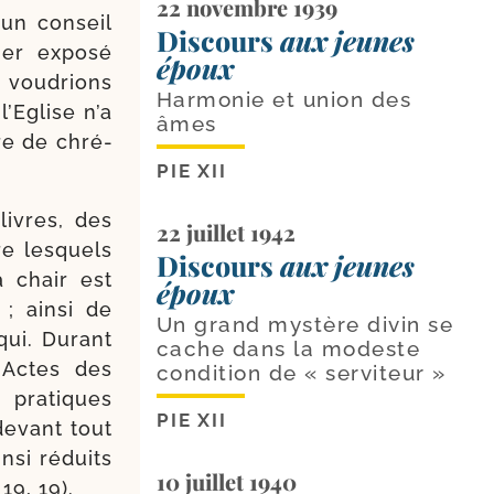
22 novembre 1939
 un conseil
Discours
aux jeunes
ier expo­sé
époux
s vou­drions
Harmonie et union des
l’Eglise n’a
âmes
re de chré­
PIE XII
livres, des
22 juillet 1942
e les­quels
Discours
aux jeunes
a chair est
époux
 ; ain­si de
Un grand mystère divin se
 qui. Durant
cache dans la modeste
s Actes des
condition de « serviteur »
 pra­tiques
PIE XII
 devant tout
n­si réduits
10 juillet 1940
19, 19).