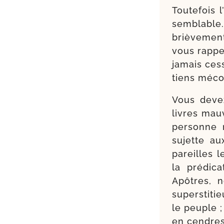
Toutefois 
sem­blable
briè­ve­men
vous rap­pe
jamais ces­
tiens mécon
Vous devez
livres mau
per­sonne 
sujette aux
pareilles l
la pré­di­
Apôtres, n
super­sti­t
le peuple ;
en cendres,