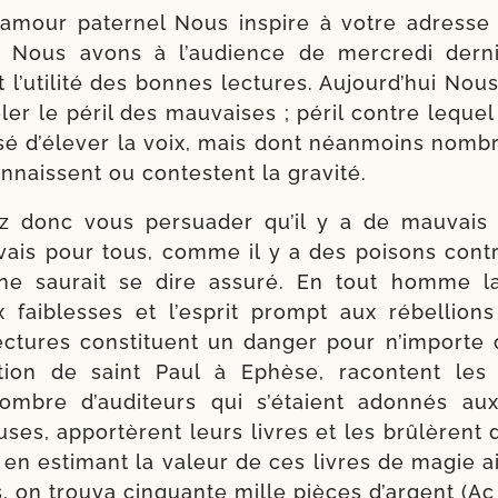
l’a­mour pater­nel Nous ins­pire à votre adresse
. Nous avons à l’au­dience de mer­cre­di der­n
t l’u­ti­li­té des bonnes lec­tures. Aujourd’hui Nou
­ler le péril des mau­vaises ; péril contre lequel 
sé d’é­le­ver la voix, mais dont néan­moins nomb
­naissent ou contestent la gravité.
 donc vous per­sua­der qu’il y a de mau­vais 
­vais pour tous, comme il y a des poi­sons contr
ne sau­rait se dire assu­ré. En tout homme l
 fai­blesses et l’es­prit prompt aux rébel­lions
ec­tures consti­tuent un dan­ger pour n’im­porte
ca­tion de saint Paul à Ephèse, racontent le
ombre d’au­di­teurs qui s’é­taient adon­nés aux
ieuses, appor­tèrent leurs livres et les brû­lèrent
 en esti­mant la valeur de ces livres de magie ai
 on trou­va cin­quante mille pièces d’argent (Ac 