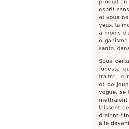
pro­duit en
esprit sans
et vous ne
yeux, la mo
à moins d’
orga­nisme 
sante, dans 
Sous cer­t
funeste qu
traître, le
et de jeu
vogue, se 
met­traie
laissent d
draient êtr
à le deve­n