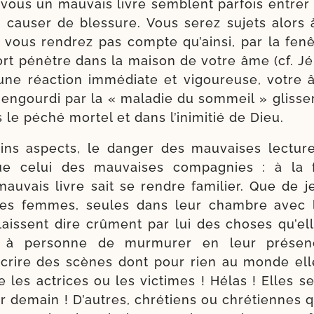
 vous un mau­vais livre semblent par­fois entrer
 cau­ser de bles­sure. Vous serez sujets alors à 
 vous ren­drez pas compte qu’ain­si, par la fen
rt pénètre dans la mai­son de votre âme (cf. Jér.
une réac­tion immé­diate et vigou­reuse, votre 
engour­di par la « mala­die du som­meil » glis­se­r
le péché mor­tel et dans l’i­ni­mi­tié de Dieu.
ains aspects, le dan­ger des mau­vaises lec­tur
e celui des mau­vaises com­pa­gnies : à la 
 mau­vais livre sait se rendre fami­lier. Que de j
nes femmes, seules dans leur chambre avec l
laissent dire crû­ment par lui des choses qu’el
nt à per­sonne de mur­mu­rer en leur pré­se
écrire des scènes dont pour rien au monde el
e les actrices ou les vic­times ! Hélas ! Elles s
ir demain ! D’autres, chré­tiens ou chré­tiennes 