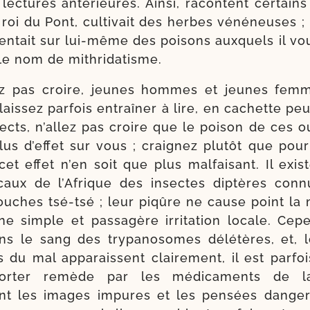
lec­tures anté­rieures. Ainsi, racontent cer­tains h
 roi du Pont, culti­vait des herbes véné­neuses ; il
en­tait sur lui-​même des poi­sons aux­quels il vou­l
 le nom de mithridatisme.
lez pas croire, jeunes hommes et jeunes femm
ais­sez par­fois entraî­ner à lire, en cachette peu
pects, n’al­lez pas croire que le poi­son de ces
lus d’ef­fet sur vous ; crai­gnez plu­tôt que pou
cet effet n’en soit que plus mal­fai­sant. Il exi
i­caux de l’Afrique des insectes diptères con
ches tsé-​tsé ; leur piqûre ne cause point la m
e simple et pas­sa­gère irri­ta­tion locale. Cep
ans le sang des try­pa­no­somes délé­tères, et, 
du mal appa­raissent clai­re­ment, il est par­fo
r­ter remède par les médi­ca­ments de l
nt les images impures et les pen­sées dan­ge