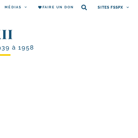
MÉDIAS
FAIRE UN DON
SITES FSSPX
II
939 à 1958