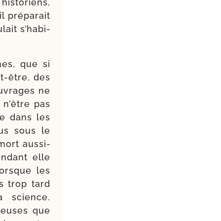
is­to­riens,
 pré­pa­rait
ait s’ha­bi­
es, que si
t-​être, des
 ouvrages ne
r n’être pas
ste dans les
nus sous le
ort aus­si­
endant elle
lorsque les
is trop tard
a science.
­reuses que