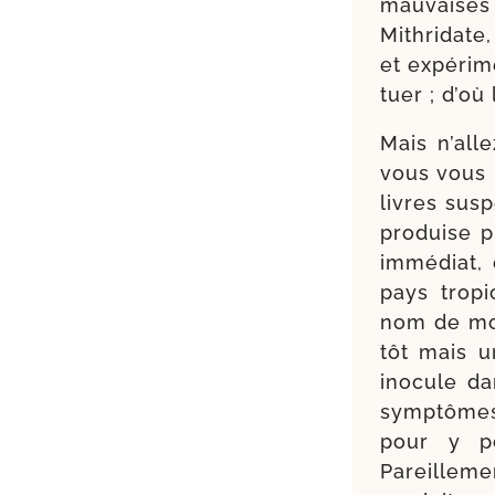
mau­vaises 
Mithridate,
et expé­ri­m
tuer ; d’où
Mais n’al­
vous vous l
livres sus­
pro­duise p
immé­diat, 
pays tro­p
nom de mou
tôt mais un
ino­cule d
symp­tômes 
pour y po
Pareilleme