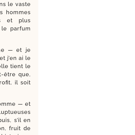
ns le vaste
 les hommes
es et plus
 le par­fum
me — et je
t j’en ai le
le tient le
-​être que,
fit, il soit
 homme — et
lup­tueuses
uis, s’il en
on, fruit de