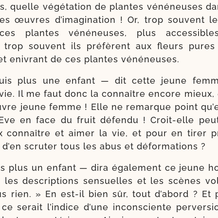
s, quelle végé­ta­tion de plantes véné­neuses da
s œuvres d’i­ma­gi­na­tion ! Or, trop sou­vent
 ces plantes véné­neuses, plus acces­sibl
 trop sou­vent ils pré­fèrent aux fleurs pures
 et enivrant de ces plantes vénéneuses.
uis plus une enfant — dit cette jeune fem
vie. Il me faut donc la connaître encore mieux, e
auvre jeune femme ! Elle ne remarque point qu’el
Eve en face du fruit défen­du ! Croit-​elle peut
connaître et aimer la vie, et pour en tirer pro­
 d’en scru­ter tous les abus et déformations ?
is plus un enfant — dira éga­le­ment ce jeune
les des­crip­tions sen­suelles et les scènes vo
s rien. » En est-​il bien sûr, tout d’a­bord ? Et p
, ce serait l’in­dice d’une incons­ciente per­ver­si