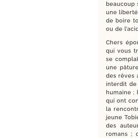
beau­coup s’
une liber­t
de boire t
ou de l’a­c
Chers épou
qui vous tr
se com­pla
une pâture
des rêves a
inter­dit 
humaine ; 
qui ont cons
la ren­cont
jeune Tobie
des auteu
romans ; q