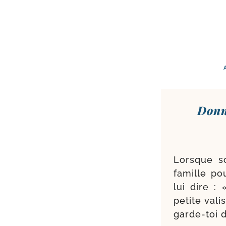
Donn
Lorsque so
famille po
lui dire :
petite vali
garde-​toi 