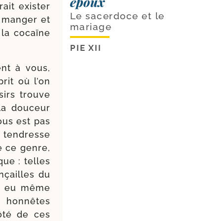
époux
ait exis­ter
Le sacerdoce et le
e man­ger et
mariage
 la cocaïne
PIE XII
ent à vous,
prit où l’on
i­rs trouve
la dou­ceur
vous est pas
 ten­dresse
e ce genre,
que : telles
­çailles du
 y a eu même
 hon­nêtes
côté de ces