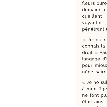
fleurs pure
domaine de
cueillent
voyantes ;
péné­trant
« Je ne s
connais la 
droit. » P
lan­gage d’
pour mieux 
néces­saire
« Je ne su
à mon âge 
ne font plu
était ain­si