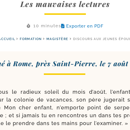
Les mauvaises lectures
10 minutes
Exporter en PDF
ACCUEIL
FORMATION
MAGISTÈRE
DISCOURS AUX JEUNES ÉPOU
é à Rome, près Saint-​Pierre, le 7 août
us le radieux soleil du mois d’août, l’en­fan
ur la colo­nie de vacances, son père juge­rait s
 « Mon cher enfant, n’emporte point de ser­p
se ; et si jamais tu en ren­contres un dans tes p
de le prendre dans tes mains pour l’examiner. »