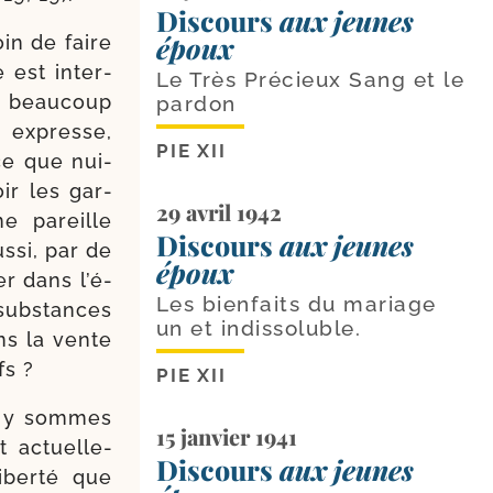
Discours
aux jeunes
époux
oin de faire
e est inter­
Le Très Précieux Sang et le
 beau­coup
pardon
n expresse,
PIE XII
ce que nui­
oir les gar­
29 avril 1942
ne pareille
Discours
aux jeunes
s­si, par de
époux
er dans l’é­
Les bienfaits du mariage
 sub­stances
un et indissoluble.
ns la vente
fs ?
PIE XII
us y sommes
15 janvier 1941
t actuel­le­
Discours
aux jeunes
liber­té que