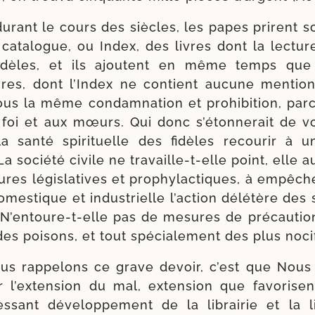
durant le cours des siècles, les papes prirent s
cata­logue, ou Index, des livres dont la lec­tur
fidèles, et ils ajoutent en même temps que
ivres, dont l’Index ne contient aucune men­tio
us la même condam­na­tion et pro­hi­bi­tion, par
 foi et aux mœurs. Qui donc s’é­ton­ne­rait de v
a san­té spi­ri­tuelle des fidèles recou­rir à u
 socié­té civile ne travaille-​t-​elle point, elle au
es légis­la­tives et pro­phy­lac­tiques, à empê­ch
omes­tique et indus­trielle l’ac­tion délé­tère des
N’entoure-​t-​elle pas de mesures de pré­cau­tio
 des poi­sons, et tout spé­cia­le­ment des plus noci
us rap­pe­lons ce grave devoir, c’est que No
 l’ex­ten­sion du mal, exten­sion que favo­risen
es­sant déve­lop­pe­ment de la librai­rie et la 