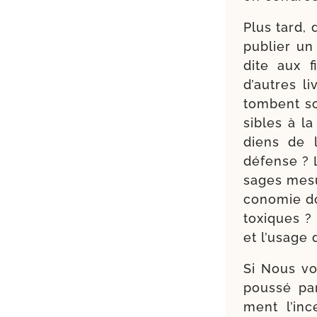
Plus tard, 
publier un 
dite aux 
d’autres l
tombent so
sibles à la
diens de l
défense ? La
sages mesur
co­no­mie d
toxiques ? 
et l’u­sage
Si Nous vo
pous­sé par
ment l’in­c