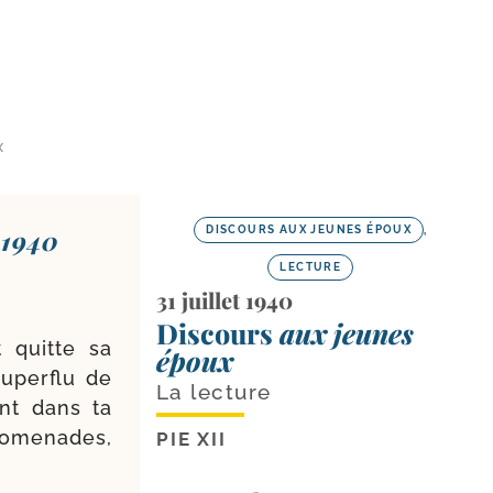
X
 1940
DISCOURS AUX JEUNES ÉPOUX
,
LECTURE
31 juillet 1940
Discours
aux jeunes
t quitte sa
époux
uper­flu de
La lecture
ent dans ta
ro­me­nades,
PIE XII