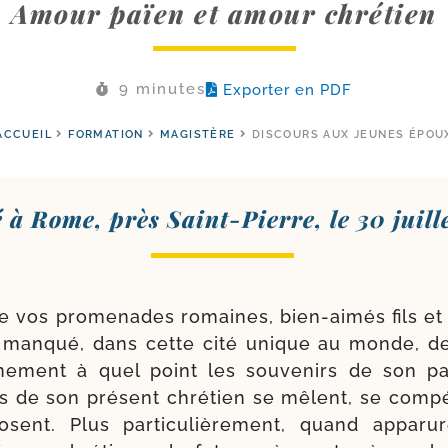
Amour païen et amour chrétien
9 minutes
Exporter en PDF
ACCUEIL
FORMATION
MAGISTÈRE
DISCOURS AUX JEUNES ÉPOU
à Rome, près Saint-​Pierre, le 30 juill
 vos pro­me­nades romaines, bien-​aimés fils et 
s man­qué, dans cette cité unique au monde, de
ne­ment à quel point les sou­ve­nirs de son pa
 de son pré­sent chré­tien se mêlent, se com­pé
osent. Plus par­ti­cu­liè­re­ment, quand appa­r