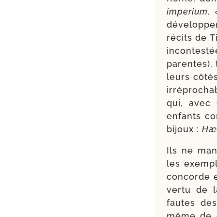
impe­rium
,
déve­lop­p
récits de Ti
incon­tes­
parentes), 
leurs côté
irré­pro­c
qui, avec
enfants co
bijoux :
Hæc
Ils ne man
les exempl
concorde et
ver­tu de 
fautes de
même de ce