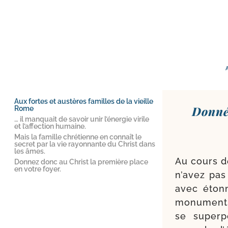
Aux fortes et austères familles de la vieille
Donné 
Rome
… il manquait de savoir unir l’énergie virile
et l’affection humaine.
Mais la famille chrétienne en connaît le
secret par la vie rayonnante du Christ dans
les âmes.
Au cours de
Donnez donc au Christ la première place
en votre foyer.
n’a­vez pa
avec éton­
monu­ments
se super­p