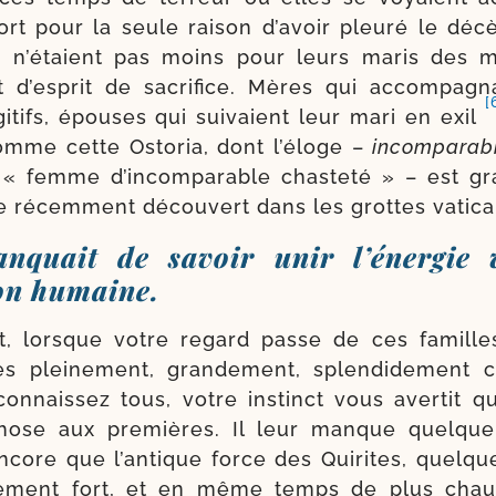
rt pour la seule rai­son d’a­voir pleu­ré le déc
, n’é­taient pas moins pour leurs maris des 
t d’es­prit de sacri­fice. Mères qui accom­pa­gn
[
i­tifs, épouses qui sui­vaient leur mari en exil
omme cette Ostoria, dont l’é­loge –
incom­pa­ra­bi­
 « femme d’in­com­pa­rable chas­te­té » – est gr
ge récem­ment décou­vert dans les grottes vatica
nquait de savoir unir l’énergie v
ion humaine.
nt, lorsque votre regard passe de ces famill
s plei­ne­ment, gran­de­ment, splen­di­de­ment c
onnais­sez tous, votre ins­tinct vous aver­tit q
hose aux pre­mières. Il leur manque quelqu
encore que l’an­tique force des Quirites, quelq
me­ment fort, et en même temps de plus chau