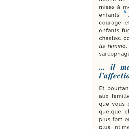
mises à mo
[5]
enfants
cou­rage e
enfants fug
chastes, c
tis femi­na
,
sar­co­pha
… il ma
l’affect
Et pour­ta
aux famille
que vous c
quelque c
plus fort 
plus inti­