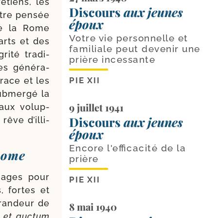
­tiens, les
Discours
aux jeunes
tre pen­sée
époux
de la Rome
Votre vie personnelle et
arts et des
familiale peut devenir une
ri­té tra­di­
prière incessante
Des géné­ra­
 race et les
PIE XII
ub­mer­gé la
9 juillet 1941
 aux volup­
Discours
aux jeunes
êve d’illi­
époux
Encore l'efficacité de la
 Rome
prière
mages pour
PIE XII
s, fortes et
gran­deur de
8 mai 1940
 et auc­tum