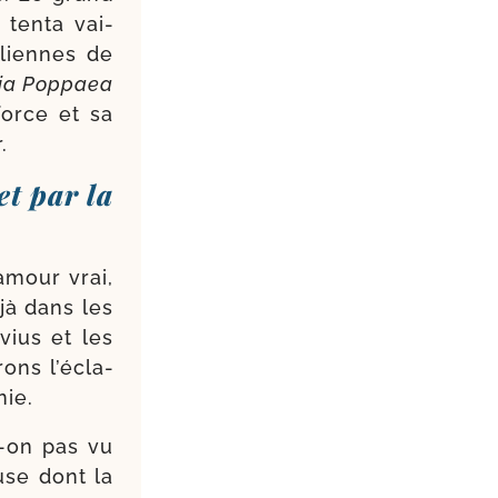
 ten­ta vai­
uliennes de
Papia Poppaea
force et sa
.
et par la
a­mour vrai,
éjà dans les
vius et les
ons l’é­cla­
nie.
t-​on pas vu
se dont la