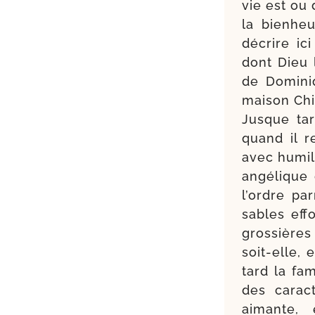
vie est ou
la bien­he
décrire ici
dont Dieu 
de Dominiq
mai­son Ch
Jusque tar
quand il re
avec humi­l
angé­lique
l’ordre pa
sables eff
gros­sière
soit-​elle,
tard la fam
des carac­
aimante, 