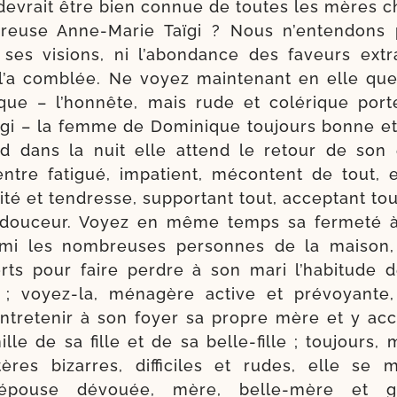
 devrait être bien connue de toutes les mères ch
u­reuse Anne-​Marie Taïgi ? Nous n’en­ten­dons
 ses visions, ni l’a­bon­dance des faveurs extra­
l’a com­blée. Ne voyez main­te­nant en elle q
ue – l’hon­nête, mais rude et colé­rique por­te
igi – la femme de Dominique tou­jours bonne et 
d dans la nuit elle attend le retour de son 
ntre fati­gué, impa­tient, mécon­tent de tout, e
i­té et ten­dresse, sup­por­tant tout, accep­tant t
 dou­ceur. Voyez en même temps sa fer­me­té à 
r­mi les nom­breuses per­sonnes de la mai­son,
orts pour faire perdre à son mari l’ha­bi­tude 
s ; voyez-​la, ména­gère active et pré­voyante
 entre­te­nir à son foyer sa propre mère et y acc
ille de sa fille et de sa belle-​fille ; tou­jour
tères bizarres, dif­fi­ciles et rudes, elle se m
épouse dévouée, mère, belle-​mère et gr