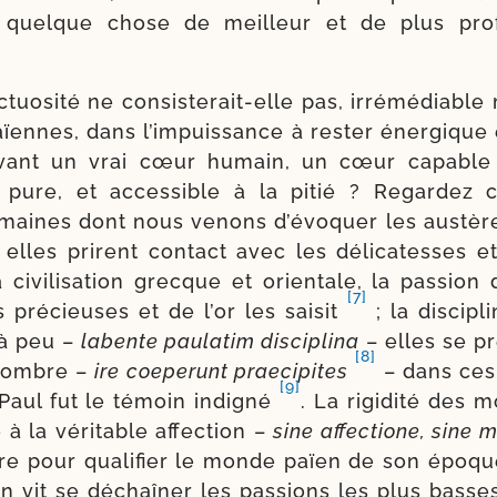
, quelque chose de meilleur et de plus pro­f
­tuo­si­té ne consisterait-​elle pas, irré­mé­diabl
aïennes, dans l’im­puis­sance à res­ter éner­gique 
vant un vrai cœur humain, un cœur capable d’
t pure, et acces­sible à la pitié ? Regardez c
maines dont nous venons d’é­vo­quer les aus­tères
elles prirent contact avec les déli­ca­tesses et l
civi­li­sa­tion grecque et orien­tale, la pas­sion
[7]
 pré­cieuses et de l’or les sai­sit
; la dis­ci­p
à peu –
labente pau­la­tim dis­ci­pli­na
– elles se pré
[8]
nombre –
ire coe­pe­runt prae­ci­pites
– dans ces
[9]
Paul fut le témoin indi­gné
. La rigi­di­té des 
 à la véri­table affec­tion –
sine affec­tione, sine mi
tre pour qua­li­fier le monde païen de son époqu
n vit se déchaî­ner les pas­sions les plus basse