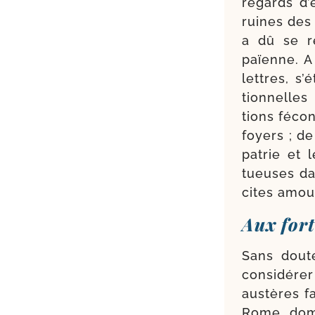
regards d’
ruines des
a dû se r
païenne. A
lettres, s’é­
tion­nelles
tions fécon
foyers ; de
patrie et 
tueuses da
cites amo
Aux fort
Sans doute
consi­dé­re
aus­tères f
Rome, domi