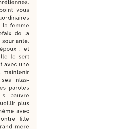
ré­tiennes,
 point vous
or­di­naires
ue la femme
­faix de la
sou­riante.
époux ; et
lle le sert
out avec une
main­te­nir
 ses inlas­
des paroles
, si pauvre
ueillir plus
s, même avec
ontre fille
and-​mère