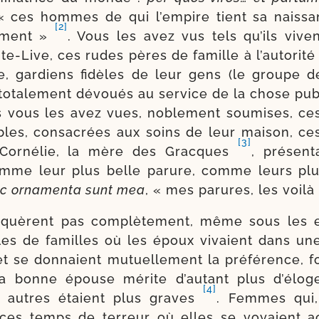
 « ces hommes de qui l’empire tient sa nais­s
[2]
e­ment »
. Vous les avez vus tels qu’ils vive
te-​Live, ces rudes pères de famille à l’au­to­ri­té
tée, gar­diens fidèles de leur gens (le groupe d
tota­le­ment dévoués au ser­vice de la chose pub
s vous les avez vues, noble­ment sou­mises, c
hables, consa­crées aux soins de leur mai­son, c
[3]
 Cornélie, la mère des Gracques
, pré­sen­
mme leur plus belle parure, comme leurs plus
 orna­men­ta sunt mea
, « mes parures, les voilà 
­quèrent pas com­plè­te­ment, même sous les 
es de familles où les époux vivaient dans un
 se don­naient mutuel­le­ment la pré­fé­rence, f
la bonne épouse mérite d’au­tant plus d’é­lo
[4]
s autres étaient plus graves
. Femmes qui,
s temps de ter­reur où elles se voyaient ac