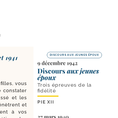
X
et 1941
DISCOURS AUX JEUNES ÉPOUX
9 décembre 1942
Discours
aux jeunes
époux
filles, vous
Trois épreuves de la
 consta­ter
fidélité
s­sé et les
PIE XII
­nètrent et
urent à vos
27 mars 1940