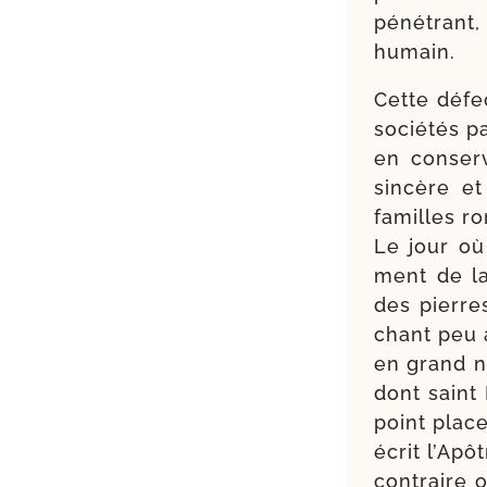
péné­trant
humain.
Cette défec
socié­tés p
en conser­
sin­cère e
familles ro
Le jour où 
ment de la 
des pierres
chant peu 
en grand 
dont saint 
point place
écrit l’Apô
contraire o