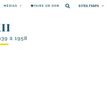
MÉDIAS
FAIRE UN DON
SITES FSSPX
II
939 à 1958