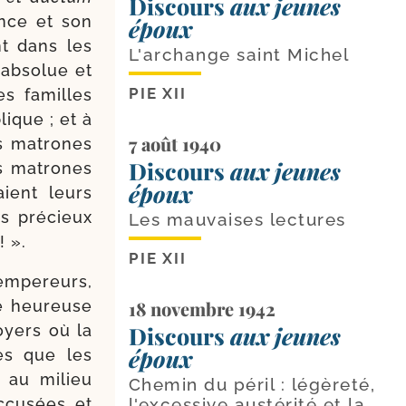
Discours
aux jeunes
ance et son
époux
nt dans les
L'archange saint Michel
 abso­lue et
PIE XII
es familles
lique ; et à
7 août 1940
es matrones
Discours
aux jeunes
es matrones
époux
taient leurs
 pré­cieux
Les mauvaises lectures
! ».
PIE XII
empe­reurs,
e heu­reuse
18 novembre 1942
oyers où la
Discours
aux jeunes
époux
ges que les
 au milieu
Chemin du péril : légèreté,
cu­sées et
l'excessive austérité et la