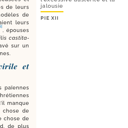
jalousie
ès de leurs
modèles de
PIE XII
aient leurs
6]
, épouses
lis cas­ti­ta­
a­vé sur un
nes.
irile et
es païennes
hré­tiennes
u’il manque
e chose de
ue chose de
d, de plus