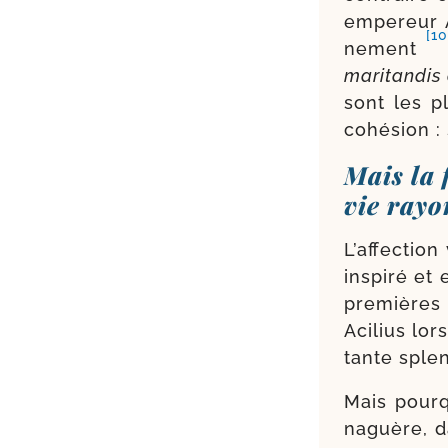
empe­reur A
[10
ne­ment
mari­tan­dis
sont les p
cohé­sion :
Mais la 
vie rayo
L’affection
ins­pi­ré e
pre­mières
Acilius lor
tante sple
Mais pour­q
naguère, 