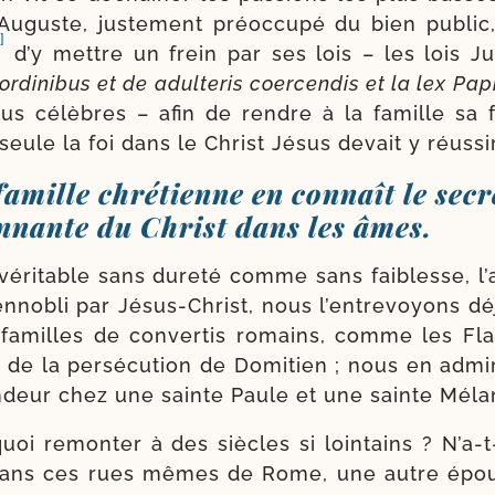
uguste, jus­te­ment pré­oc­cu­pé du bien public,
]
d’y mettre un frein par ses lois – les lois J
 ordi­ni­bus et de adul­te­ris coer­cen­dis et la lex 
lus célèbres – afin de rendre à la famille sa 
 seule la foi dans le Christ Jésus devait y réussir
famille chrétienne en connaît le secr
nnante du Christ dans les âmes.
 véri­table sans dure­té comme sans fai­blesse, l’
t enno­bli par Jésus-​Christ, nous l’en­tre­voyons d
 familles de conver­tis romains, comme les Fla
s de la per­sé­cu­tion de Domitien ; nous en admi­r
n­deur chez une sainte Paule et une sainte Méla
uoi remon­ter à des siècles si loin­tains ? N’a-​
dans ces rues mêmes de Rome, une autre épou