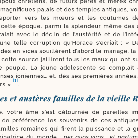
é­poux chré­tiens, de futurs pères et mères chré
 magni­fiques palais et des temples antiques, vo
epor­ter vers les mœurs et les cou­tumes 
 cette époque, par­mi la splen­deur même des 
ta­lait avec le déclin de l’aus­té­ri­té et de l’in­té­g
 une telle cor­rup­tion qu’Horace s’é­criait : « 
des en vices souillèrent d’a­bord le mariage, la
 cette source jaillirent tous les maux qui ont s
le peuple. La jeune ado­les­cente se com­plaît
nses ioniennes… et, dès ses pre­mières années, r
[1]
urs »
.
es et austères familles de la vieille
, votre âme s’est détour­née de pareilles i
r de pré­fé­rence les sou­ve­nirs de ces antique
amilles romaines qui firent la puis­sance et la 
­na­trice du monde :
per quos viros… et par­tum