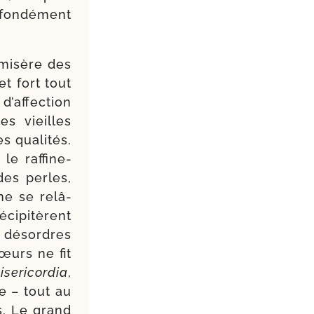
on­dé­ment
e misère des
et fort tout
af­fec­tion
es vieilles
 qua­li­tés.
e raf­fi­ne­
 des perles,
line se relâ­
­ci­pi­tèrent
 désordres
mœurs ne fit
se­ri­cor­dia
,
e – tout au
s. Le grand