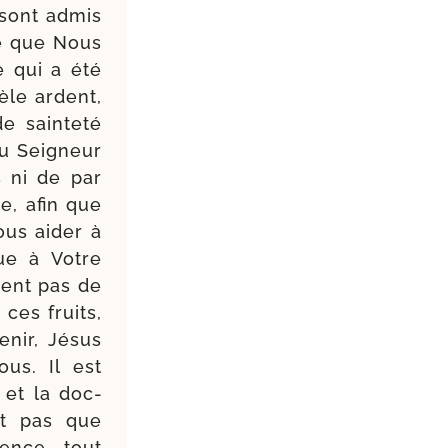
 sont admis
ire que Nous
e qui a été
zèle ardent,
 sain­te­té
du Seigneur
 ni de par
ue, afin que
ous aider à
gue à Votre
hent pas de
 ces fruits,
nir, Jésus
ous. Il est
é et la doc­
ut pas que
ence, tout