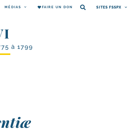
MÉDIAS
FAIRE UN DON
SITES FSSPX
VI
775 à 1799
entiæ