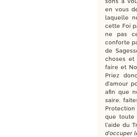
sons à vous
en vous de
laquelle 
cette Foi 
ne pas ces
conforte pa
de Sagesse
choses et
faire et N
Priez donc
d’amour pou
afin que n
saire, fait
Protection
que toute 
l’aide du 
d’occuper l