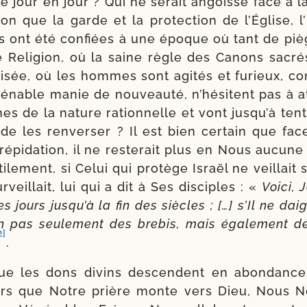
e jour en jour ? Qui ne serait angois­sé face à la
­tion que la garde et la pro­tec­tion de l’Église,
us ont été confiées à une époque où tant de pi
le Religion, où la saine règle des Canons sacrés
­sée, où les hommes sont agi­tés et furieux, co
fré­nable manie de nou­veau­té, n’hésitent pas à a
 de la nature ration­nelle et vont jusqu’à ten­te
e les ren­ver­ser ? Il est bien cer­tain que fac
ré­pi­da­tion, il ne res­te­rait plus en Nous aucun
ti­le­ment, si Celui qui pro­tège Israël ne veillait
veillait, lui qui a dit à Ses dis­ciples : «
Voici, 
s jours jusqu’à la fin des siècles ; […] s’Il ne dai­
n pas seule­ment des bre­bis, mais éga­le­ment d
2]
.
ue les dons divins des­cendent en abon­dance
lors que Notre prière monte vers Dieu, Nous 