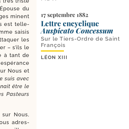
 très triste
 l’Épouse du
17 septembre 1882
èges minent
Lettre encyclique
 est tel­le­
Auspicato Concessum
mme sai­sis
Sur le Tiers-Ordre de Saint
tta­quer les
François
r – s’ils le
e à tant de
LÉON XIII
e espé­rance
 sur Nous et
Je suis avec
gnait être le
es Pasteurs
 sur Nous,
Nous adres­