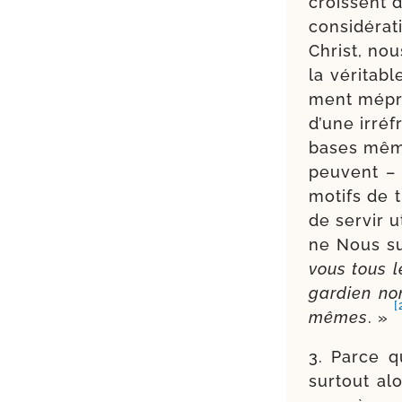
croissent d
consi­dé­ra
Christ, no
la véri­tab
ment mépri
d’une irré­
bases mêmes
peuvent – d
motifs de t
de ser­vir u
ne Nous sur­
vous tous le
gar­dien no
[
mêmes
. »
3. Parce q
sur­tout a