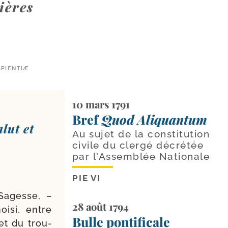
ières
APIENTIÆ
10 mars 1791
Bref
Quod Aliquantum
alut et
Au sujet de la constitution
civile du clergé décrétée
par l'Assemblée Nationale
PIE VI
Sagesse, –
28 août 1794
i­si, entre
Bulle pontificale
et du trou­