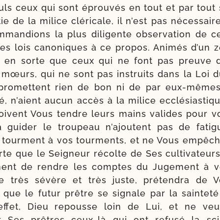
euls ceux qui sont éprou­vés en tout et par tout
­tie de la milice clé­ri­cale, il n’est pas néces­sa
­man­dions la plus dili­gente obser­va­tion de c
 les lois cano­niques à ce pro­pos. Animés d’un 
 en sorte que ceux qui ne font pas preuve de
 mœurs, qui ne sont pas ins­truits dans la Loi 
pro­mettent rien de bon ni de par eux-​mêmes
i­té, n’aient aucun accès à la milice ecclé­sias­tiq
oivent Vous tendre leurs mains valides pour v
à gui­der le trou­peau n’ajoutent pas de fati
e tour­ment à vos tour­ments, et ne Vous empêc
rte que le Seigneur récolte de Ses culti­va­teurs
ent de rendre les comptes du Jugement à ve
ge très sévère et très juste, pré­ten­dra de V
 que le futur prêtre se signale par la sain­te­t
 effet, Dieu repousse loin de Lui, et ne ve
 Ses prêtres ceux-​là qui ont refu­sé la sci