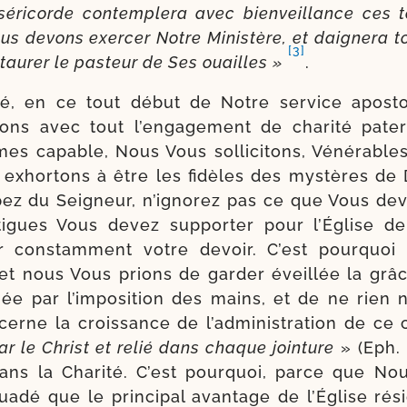
séricorde contem­ple­ra avec bien­veillance ces
us devons exer­cer Notre Ministère, et dai­gne­ra to
[3]
s­tau­rer le pas­teur de Ses ouailles »
.
­té, en ce tout début de Notre ser­vice apos­to
ons avec tout l’engagement de cha­ri­té pater
s capable, Nous Vous sol­li­ci­tons, Vénérables
exhor­tons à être les fidèles des mys­tères de 
ci­pez du Seigneur, n’ignorez pas ce que Vous dev
tigues Vous devez sup­por­ter pour l’Église de
r constam­ment votre devoir. C’est pour­quoi
 et nous Vous prions de gar­der éveillée la grâ
née par l’imposition des mains, et de ne rien n
cerne la crois­sance de l’administration de ce
ar le Christ et relié dans chaque join­ture
» (Eph. 
dans la Charité. C’est pour­quoi, parce que 
ua­dé que le prin­ci­pal avan­tage de l’Église ré