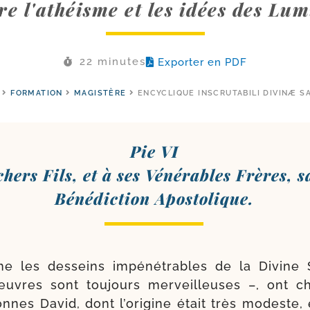
re l'athéisme et les idées des Lum
22 minutes
Exporter en PDF
FORMATION
MAGISTÈRE
ENCYCLIQUE INSCRUTABILI DIVINÆ S
Pie VI
chers Fils, et à ses Vénérables Frères, s
Bénédiction Apostolique.
 les des­seins impé­né­trables de la Divine 
uvres sont tou­jours mer­veilleuses –, ont cho
onnes David, dont l’origine était très modeste, 