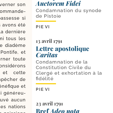
Auctorem Fidei
­ver­ner son
Condamnation du synode
com­man­de­
de Pistoie
as­sesse si
s avons été
PIE VI
la der­nière
mi tous les
13 avril 1791
le dia­dème
Lettre apostolique
Pontife, et
Caritas
r­ner toute
Condamnation de la
onsi­dé­rons
Constitution Civile du
, et cette
Clergé et exhortation à la
fidélité
pê­cher de
éné­fique et
PIE VI
i géné­reu­
ou­vé aucun
23 avril 1791
des nations
Bref
Adeo nota