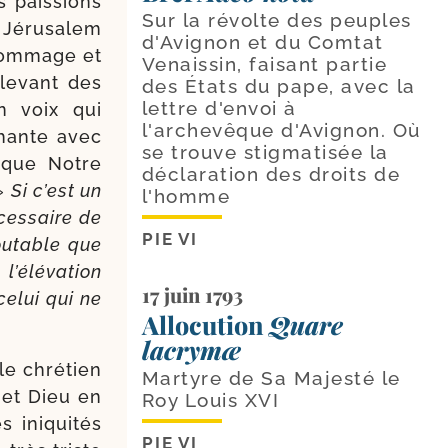
s pais­sions
Sur la révolte des peuples
a Jérusalem
d'Avignon et du Comtat
hom­mage et
Venaissin, faisant partie
le­vant des
des États du pape, avec la
lettre d'envoi à
n voix qui
l'archevêque d'Avignon. Où
chante avec
se trouve stigmatisée la
t que Notre
déclaration des droits de
 »
Si c’est un
l'homme
ces­saire de
PIE VI
ou­table que
 l’élévation
17 juin 1793
celui qui ne
Allocution
Quare
lacrymæ
le chré­tien
Martyre de Sa Majesté le
 et Dieu en
Roy Louis XVI
 ini­qui­tés
PIE VI