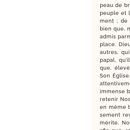
peau de bre
peuple et 
ment ; de 
bien que, 
admis par­m
place. Die
autres, qui
papal, qu’i
que, éle­v
Son Église.
atten­ti­v
immense bo
rete­nir No
en même te
se­ment re
mérite, No