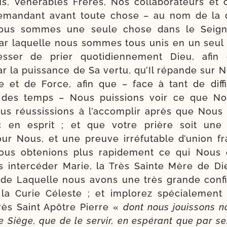
, Vénérables Frères, Nos col­la­bo­ra­teurs et c
man­dant avant toute chose – au nom de la ch
nous sommes une seule chose dans le Seign
par laquelle nous sommes tous unis en un seul
­ser de prier quo­ti­dien­ne­ment Dieu, afin
r la puis­sance de Sa ver­tu, qu’Il répande sur N
 et de Force, afin que – face à tant de dif­fi­
 des temps – Nous puis­sions voir ce que N
ous réus­sis­sions à l’accomplir après que Nous 
 en esprit ; et que votre prière soit une in
r Nous, et une preuve irré­fu­table d’union fra­
ous obte­nions plus rapi­de­ment ce qui Nous
es inter­cé­der Marie, la Très Sainte Mère de Di
 de Laquelle nous avons une très grande confia
la Curie Céleste ; et implo­rez spé­cia­le­men
Très Saint Apôtre Pierre «
dont nous jouis­sons n
e Siège, que de le ser­vir, en espé­rant que par se