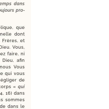
 temps dans
u­jours pro­
­lique, que
­nelle dont
 Frères, et
Dieu. Vous,
ez faire, ni
 Dieu, afin
 nous Vous
ce qui vous
égli­ger de
 corps «
qui
4, 16) dans
Nous sommes
side dans le