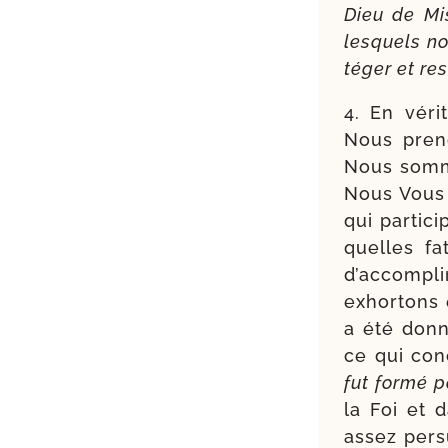
Dieu de Mi
les­quels no
té­ger et re
4. En véri
Nous pre­n
Nous somme
Nous Vous 
qui par­ti­
quelles fa
d’accompli
exhor­tons
a été don­
ce qui con
fut for­mé p
la Foi et 
assez per­s