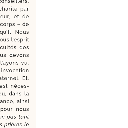
onseillers,
a­ri­té par
eur, et de
 corps – de
 qu’Il Nous
ous l’esprit
cul­tés des
ous devons
l’ayons vu.
vo­ca­tion
ter­nel. Et,
 est néces­
eu, dans la
nce, ain­si
t pour nous
on pas tant
s prières le