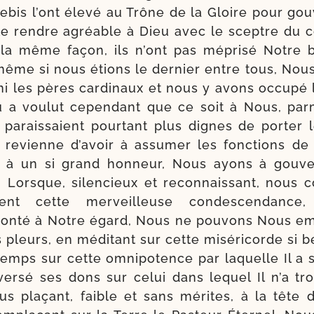
­bis l’ont éle­vé au Trône de la Gloire pour gou
le rendre agréable à Dieu avec le sceptre du 
la même façon, ils n’ont pas mépri­sé Notre b
même si nous étions le der­nier entre tous, Nou
i les pères car­di­naux et nous y avons occu­pé 
u a vou­lut cepen­dant que ce soit à Nous, par­
 parais­saient pour­tant plus dignes de por­ter 
l revienne d’avoir à assu­mer les fonc­tions de 
é à un si grand hon­neur, Nous ayons à gou­ve
 Lorsque, silen­cieux et recon­nais­sant, nous c
e­ment cette mer­veilleuse condes­cen­dance
n­té à Notre égard, Nous ne pou­vons Nous em
s pleurs, en médi­tant sur cette misé­ri­corde si b
mps sur cette omni­po­tence par laquelle Il a s
ver­sé ses dons sur celui dans lequel Il n’a tr
us pla­çant, faible et sans mérites, à la tête 