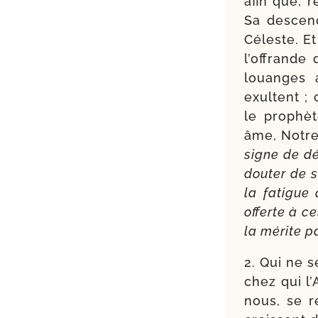
afin que, r
Sa des­cen
Céleste. E
l’offrande
louanges 
exultent ;
le pro­phè
âme, Notre
signe de dé
dou­ter de 
la fatigue 
offerte à ce
la mérite p
2. Qui ne se
chez qui l
nous, se re