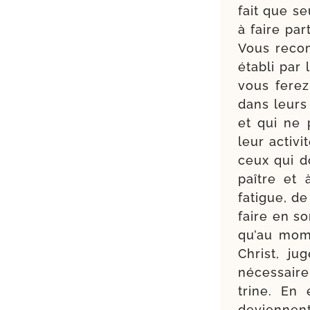
fait que s
à faire par
Vous recom
éta­bli par
vous ferez
dans leurs
et qui ne 
leur acti­v
ceux qui d
paître et 
fatigue, d
faire en so
qu’au mom
Christ, ju
néces­saire
trine. En
deviennent