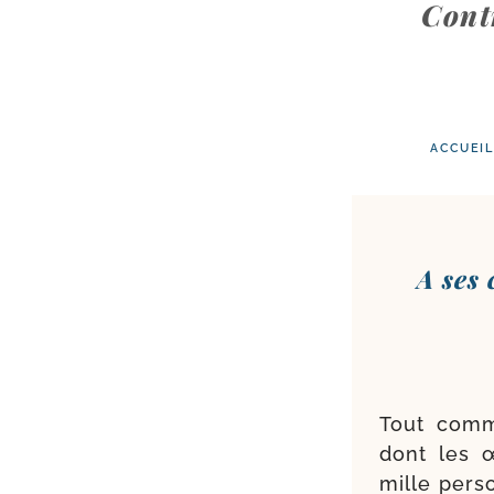
Cont
ACCUEIL
A ses 
Tout comme
dont les œ
mille per­s