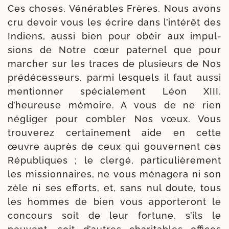
Ces choses, Vénérables Frères, Nous avons
cru devoir vous les écrire dans l’intérêt des
Indiens, aus­si bien pour obéir aux impul­
sions de Notre cœur pater­nel que pour
mar­cher sur les traces de plu­sieurs de Nos
pré­dé­ces­seurs, par­mi les­quels il faut aus­si
men­tion­ner spé­cia­le­ment Léon XIII,
d’heureuse mémoire. A vous de ne rien
négli­ger pour com­bler Nos vœux. Vous
trou­ve­rez cer­tai­ne­ment aide en cette
œuvre auprès de ceux qui gou­vernent ces
Républiques ; le cler­gé, par­ti­cu­liè­re­ment
les mis­sion­naires, ne vous ména­ge­ra ni son
zèle ni ses efforts, et, sans nul doute, tous
les hommes de bien vous apporte­ront le
concours soit de leur for­tune, s’ils le