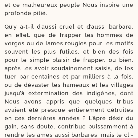
et ce mal­heureux peuple Nous ins­pire une
pro­fonde pitié.
Qu’y a‑t-​il d’aussi cruel et d’aussi bar­bare,
en effet, que de frap­per les hommes de
verges ou de lames rou­gies pour les motifs
sou­vent les plus futiles, et bien des fois
pour le simple plai­sir de frap­per, ou bien,
après les avoir sou­dai­ne­ment sai­sis, de les
tuer par cen­taines et par mil­liers à la fois,
ou de dévas­ter les hameaux et les vil­lages
jusqu’à exter­mi­na­tion des indi­gènes, dont
Nous avons appris que quelques tri­bus
avaient été presque entiè­re­ment détruites
en ces der­nières années ? L’âpre désir du
gain, sans doute, contri­bue puis­sam­ment à
rendre les âmes aus­si bar­bares, mais le cli­