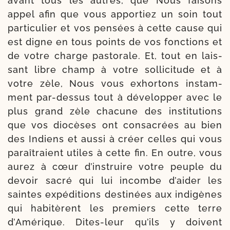
avant tous les autres, que Nous fai­sons
appel afin que vous appor­tiez un soin tout
par­ti­cu­lier et vos pen­sées à cette cause qui
est digne en tous points de vos fonc­tions et
de votre charge pas­to­rale. Et, tout en lais­
sant libre champ à votre sol­li­ci­tude et à
votre zèle, Nous vous exhor­tons ins­tam­
ment par-​dessus tout à déve­lop­per avec le
plus grand zèle cha­cune des ins­ti­tu­tions
que vos dio­cèses ont consa­crées au bien
des Indiens et aus­si à créer celles qui vous
paraî­traient utiles à cette fin. En outre, vous
aurez à cœur d’instruire votre peuple du
devoir sacré qui lui incombe d’aider les
saintes expé­di­tions des­ti­nées aux indi­gènes
qui habi­tèrent les pre­miers cette terre
d’Amérique. Dites-​leur qu’ils y doivent