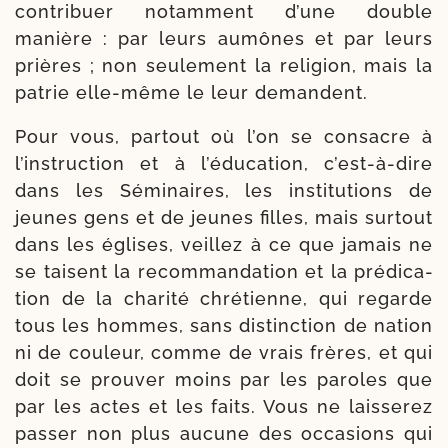
contri­buer notam­ment d’une double
manière : par leurs aumônes et par leurs
prières ; non seule­ment la reli­gion, mais la
patrie elle-​même le leur demandent.
Pour vous, par­tout où l’on se consacre à
l’instruction et à l’éducation, c’est-à-dire
dans les Séminaires, les ins­ti­tu­tions de
jeunes gens et de jeunes filles, mais sur­tout
dans les églises, veillez à ce que jamais ne
se taisent la recom­man­da­tion et la pré­di­ca­
tion de la cha­ri­té chré­tienne, qui regarde
tous les hommes, sans dis­tinc­tion de nation
ni de cou­leur, comme de vrais frères, et qui
doit se prou­ver moins par les paroles que
par les actes et les faits. Vous ne lais­se­rez
pas­ser non plus aucune des occa­sions qui