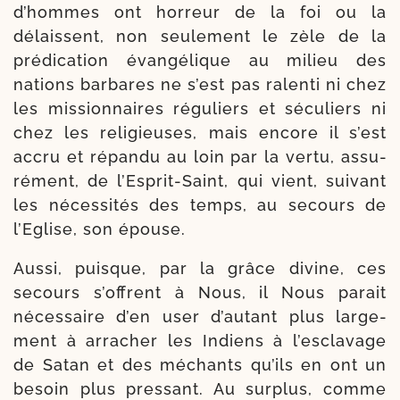
d’hommes ont hor­reur de la foi ou la
délaissent, non seule­ment le zèle de la
prédica­tion évan­gé­lique au milieu des
nations bar­bares ne s’est pas ralen­ti ni chez
les mis­sion­naires régu­liers et sécu­liers ni
chez les reli­gieuses, mais encore il s’est
accru et répan­du au loin par la ver­tu, assu­
ré­ment, de l’Esprit-Saint, qui vient, sui­vant
les néces­si­tés des temps, au secours de
l’Eglise, son épouse.
Aussi, puisque, par la grâce divine, ces
secours s’offrent à Nous, il Nous parait
néces­saire d’en user d’autant plus lar­ge­
ment à arra­cher les Indiens à l’esclavage
de Satan et des méchants qu’ils en ont un
besoin plus pres­sant. Au sur­plus, comme