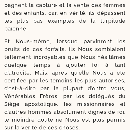
pagnent la cap­ture et la vente des femmes
et des enfants, car, en véri­té, ils dépassent
les plus bas exemples de la tur­pi­tude
païenne.
Et Nous-​même, lorsque par­vinrent les
bruits de ces for­faits, ils Nous sem­blaient
tel­le­ment incroyables que Nous hési­tâmes
quelque temps à ajou­ter foi à tant
d’atrocité. Mais, après qu’elle Nous a été
cer­ti­fiée par les témoins les plus auto­ri­sés,
c’est-à-dire par la plu­part d’entre vous,
Vénérables Frères, par les délé­gués du
Siège apos­to­lique, les mission­naires et
d’autres hommes abso­lu­ment dignes de foi,
le moindre doute ne Nous est plus per­mis
sur la véri­té de ces choses.