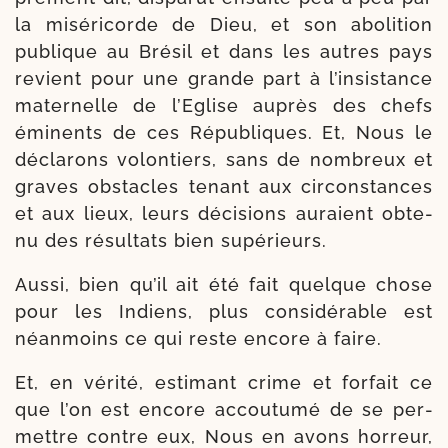
la misé­ri­corde de Dieu, et son abo­li­tion
publique au Brésil et dans les autres pays
revient pour une grande part à l’insistance
mater­nelle de l’Eglise auprès des chefs
émi­nents de ces Répu­bliques. Et, Nous le
décla­rons volon­tiers, sans de nom­breux et
graves obs­tacles tenant aux cir­cons­tances
et aux lieux, leurs déci­sions auraient obte­
nu des résul­tats bien supérieurs.
Aussi, bien qu’il ait été fait quelque chose
pour les Indiens, plus consi­dé­rable est
néan­moins ce qui reste encore à faire.
Et, en véri­té, esti­mant crime et for­fait ce
que l’on est encore accou­tumé de se per­
mettre contre eux, Nous en avons hor­reur,