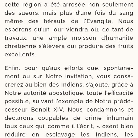
cette région a été arro­sée non seule­ment
des sueurs, mais plus d’une fois du sang
même des hérauts de l’Evangile, Nous
espé­rons qu’un jour vien­dra où, de tant de
tra­vaux, une ample mois­son d’humanité
chré­tienne s’élèvera qui pro­duira des fruits
excellents.
Enfin, pour qu’aux efforts que, spon­ta­né­
ment ou sur Notre invi­ta­tion, vous consa­
cre­rez au bien des Indiens, s’ajoute, grâce à
Notre auto­ri­té apos­to­lique, toute l’efficacité
pos­sible, sui­vant l’exemple de Notre prédé­
cesseur Benoît XIV, Nous condam­nons et
décla­rons cou­pables de crime inhu­main
tous ceux qui, comme il l’écrit, « osent bien
réduire en escla­vage les Indiens, les