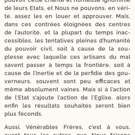
de leurs Etats, et Nous ne pou­vons, en véri­
té, assez les en louer et approu­ver. Mais,
dans ces contrées éloi­gnées des centres
de l’autorité, et la plu­part du temps inac­
ces­sibles, les ten­ta­tives pleines d’humanité
du pou­voir civil, soit à cause de la sou­
plesse avec laquelle ces arti­sans du mal
savent pas­ser à temps la fron­tière, soit à
cause de l’inertie et de la per­fi­die des gou­
ver­neurs, sou­vent sont peu effi­caces et
même abso­lu­ment vaines. Mais si à l’ac­tion
de l’Etat s’ajoute l’action de l’Eglise, alors
enfin les résul­tats sou­hai­tés seront bien
plus féconds.
Aussi, Vénérables Frères, c’est à vous,