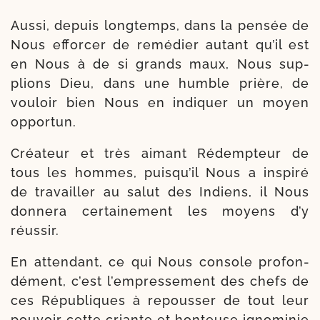
Aussi, depuis long­temps, dans la pen­sée de
Nous effor­cer de remé­dier autant qu’il est
en Nous à de si grands maux, Nous sup­
plions Dieu, dans une humble prière, de
vou­loir bien Nous en indi­quer un moyen
opportun.
Créateur et très aimant Rédempteur de
tous les hommes, puisqu’il Nous a ins­pi­ré
de tra­vailler au salut des Indiens, il Nous
don­ne­ra cer­tainement les moyens d’y
réussir.
En atten­dant, ce qui Nous console pro­fon­
dé­ment, c’est l’empresse­ment des chefs de
ces Républiques à repous­ser de tout leur
pou­voir cette criante et hon­teuse igno­mi­nie