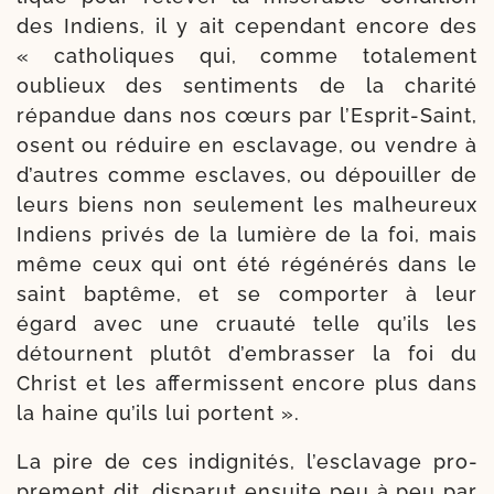
des Indiens, il y ait cepen­dant encore des
« catho­liques qui, comme tota­lement
oublieux des sen­ti­ments de la cha­ri­té
répan­due dans nos cœurs par l’Esprit-Saint,
osent ou réduire en escla­vage, ou vendre à
d’autres comme esclaves, ou dépouiller de
leurs biens non seule­ment les mal­heureux
Indiens pri­vés de la lumière de la foi, mais
même ceux qui ont été régé­né­rés dans le
saint bap­tême, et se com­por­ter à leur
égard avec une cruau­té telle qu’ils les
détournent plu­tôt d’embrasser la foi du
Christ et les affer­missent encore plus dans
la haine qu’ils lui portent ».
La pire de ces indi­gni­tés, l’esclavage pro­
pre­ment dit, dis­pa­rut ensuite peu à peu par