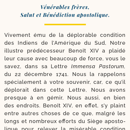
Vénérables frères,
Salut et Bénédiction apostolique.
Vivement ému de la déplo­rable condi­tion
des Indiens de l’Amérique du Sud, Notre
illustre pré­dé­ces­seur Benoît XIV a plai­dé
leur cause avec beau­coup de force, vous le
savez, dans sa Lettre
Immensa
Pastorum,
du 22 décembre 1741. Nous la rap­pe­lons
spé­cia­le­ment à votre sou­ve­nir, car, ce qu’il
déplo­rait dans cette Lettre, Nous avons
presque à en gémir, Nous aus­si, en bien
des endroits. Benoît XIV, en effet, s’y plaint
entre autres choses de ce que, mal­gré les
longs et nom­breux efforts du Siège apos­to­
lique pour rele­ver la misé­rable condi­tion