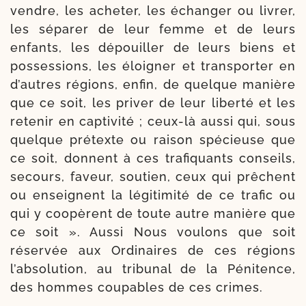
vendre, les ache­ter, les échan­ger ou livrer,
les sépa­rer de leur femme et de leurs
enfants, les dépouiller de leurs biens et
pos­ses­sions, les éloi­gner et trans­por­ter en
d’autres régions, enfin, de quelque manière
que ce soit, les pri­ver de leur liber­té et les
rete­nir en cap­ti­vi­té ; ceux-​là aus­si qui, sous
quelque pré­texte ou rai­son spé­cieuse que
ce soit, donnent à ces tra­fi­quants conseils,
secours, faveur, sou­tien, ceux qui prêchent
ou enseignent la légi­ti­mi­té de ce tra­fic ou
qui y coopèrent de toute autre manière que
ce soit ». Aussi Nous vou­lons que soit
réser­vée aux Ordinaires de ces régions
l’absolution, au tri­bu­nal de la Pénitence,
des hommes cou­pables de ces crimes.