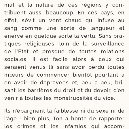
mat et la nature de ces régions y con­
tribuent aus­si beau­coup. En ces pays, en
effet, sévit un vent chaud qui infuse au
sang comme une sorte de lan­gueur et
énerve en quelque sorte la ver­tu. Sans pra­
tiques reli­gieuses, loin de la sur­veillance
de l’Etat et presque de toutes rela­tions
sociales, il est facile alors à ceux qui
seraient venus là sans avoir per­du toutes
mœurs de com­men­cer bien­tôt pour­tant à
en avoir de dépra­vées et, peu à peu, bri­
sant les bar­rières du droit et du devoir, d’en
venir à toutes les mons­truo­si­tés du vice.
Ils n’épargnent la fai­blesse ni du sexe ni de
l’âge : bien plus, Ton a honte de rap­por­ter
les crimes et les infa­mies qui accom­