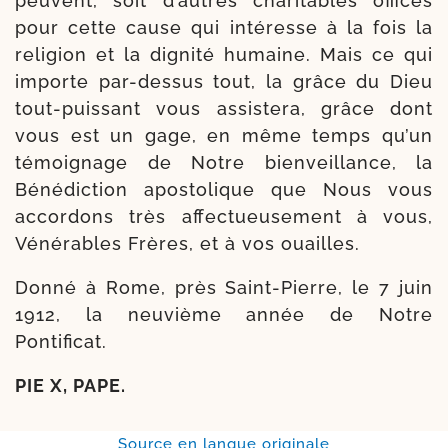
peuvent, soit d’autres cha­ri­tables offices
pour cette cause qui inté­resse à la fois la
reli­gion et la digni­té humaine. Mais ce qui
importe par-​dessus tout, la grâce du Dieu
tout-​puissant vous assis­te­ra, grâce dont
vous est un gage, en même temps qu’un
témoi­gnage de Notre bien­veillance, la
Bénédiction apos­to­lique que Nous vous
accor­dons très affec­tueu­se­ment à vous,
Vénérables Frères, et à vos ouailles.
Donné à Rome, près Saint-​Pierre, le 7 juin
1912, la neu­vième année de Notre
Pontificat.
PIE X, PAPE.
Source en langue originale