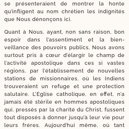
se pré­sen­te­raient de mon­trer la honte
qu’infligent au nom chré­tien les indi­gni­tés
que Nous dénon­çons ici.
Quant à Nous, ayant, non sans rai­son, bon
espoir dans l’assentiment et la bien­
veillance des pou­voirs publics, Nous avons
sur­tout pris à cœur d’élargir le champ de
l’activité apos­to­lique dans ces si vastes
régions, par l’établissement de nou­velles
sta­tions de mis­sion­naires, où les Indiens
trou­ve­raient un refuge et une pro­tec­tion
salu­taire. L’Eglise catho­lique, en effet, n’a
jamais été sté­rile en hommes apos­to­liques
qui, pres­sés par la cha­ri­té du Christ, fussent
tout dis­po­sés à don­ner jusqu’à leur vie pour
leurs frères. Aujourd’hui même, où tant