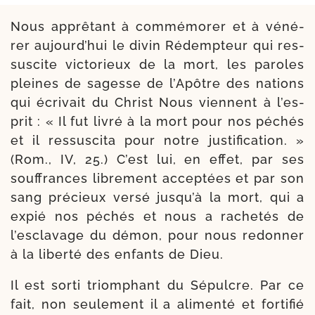
Nous apprê­tant à com­mé­mo­rer et à véné­
rer aujourd’­hui le divin Rédempteur qui res­
sus­cite vic­to­rieux de la mort, les pa­roles
pleines de sagesse de l’Apôtre des nations
qui écri­vait du Christ Nous viennent à l’es­
prit : « Il fut livré à la mort pour nos péchés
et il res­sus­ci­ta pour notre jus­ti­fi­ca­tion. »
(Rom., IV, 25.) C’est lui, en effet, par ses
souf­frances libre­ment accep­tées et par son
sang pré­cieux ver­sé jus­qu’à la mort, qui a
expié nos péchés et nous a rache­tés de
l’es­cla­vage du démon, pour nous redon­ner
à la liber­té des enfants de Dieu.
Il est sor­ti triom­phant du Sépulcre. Par ce
fait, non seule­ment il a ali­men­té et for­ti­fié