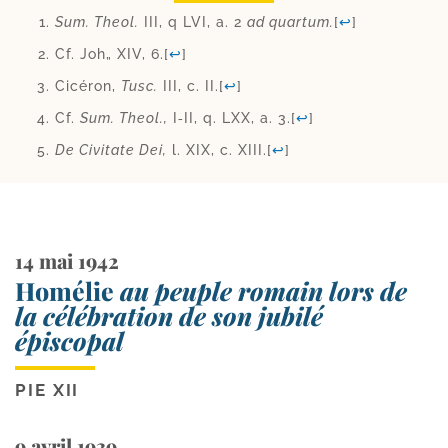
Sum. Theol.
III, q LVI, a. 2
ad quar­tum.
[
↩
]
Cf. Joh„ XIV, 6.
[
↩
]
Cicéron,
Tusc.
III, c. II.
[
↩
]
Cf.
Sum. Theol.,
I‑II, q. LXX, a. 3.
[
↩
]
De Civitate Dei,
l. XIX, c. XIII.
[
↩
]
14 mai 1942
Homélie
au peuple romain lors de
la célébration de son jubilé
épiscopal
PIE XII
9 avril 1939