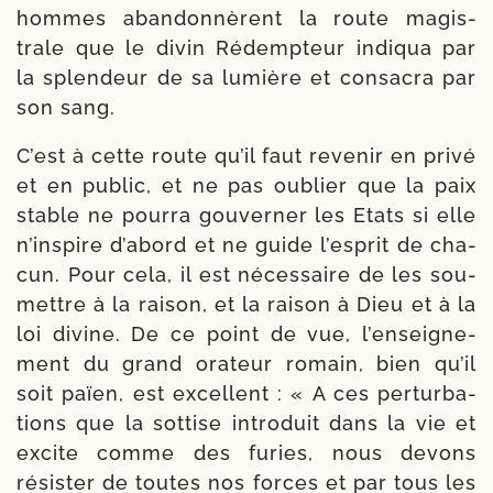
hommes aban­don­nèrent la route magis­
trale que le divin Rédempteur indi­qua par
la splen­deur de sa lumière et consa­cra par
son sang.
C’est à cette route qu’il faut reve­nir en pri­vé
et en public, et ne pas oublier que la paix
stable ne pour­ra gou­ver­ner les Etats si elle
n’ins­pire d’a­bord et ne guide l’es­prit de cha­
cun. Pour cela, il est néces­saire de les sou­
mettre à la rai­son, et la rai­son à Dieu et à la
loi divine. De ce point de vue, l’enseigne­
ment du grand ora­teur romain, bien qu’il
soit païen, est excellent : « A ces per­tur­ba­
tions que la sot­tise intro­duit dans la vie et
excite comme des furies, nous devons
résis­ter de toutes nos forces et par tous les