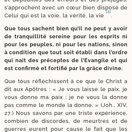
s’appro­chent avec un cœur bien dis­po­sé de
[2]
Celui qui est la voie, la véri­té, la vie
.
Que tous sachent bien qu’il ne peut y avoir
de tran­quilli­té sereine pour les esprits ni
pour les peuples, ni pour les nations, sinon
à condi­tion que tout soit éta­bli dans l’ordre
qui naît des pré­ceptes de l’Evangile et qui
est confir­mé et for­ti­fié par la grâce divine.
Que tous réflé­chissent à ce que le Christ a
dit aux Apôtres : « Je vous laisse le paix, je
vous donne ma paix ; je ne vous la donne
pas comme le monde la donne. » (Joh., XIV,
27.) Nous savons par une triste expé­rience,
com­bien de dis­cordes, de meurtres et de
guerres eurent pour cause le fait que les