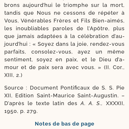
brons aujourd’­hui le triomphe sur la mort,
tan­dis que Nous ne ces­sons de répé­ter à
Vous, Vénérables Frères et Fils Bien-​aimés,
les inou­bliables paroles de l’Apôtre, plus
que jamais adap­tées à la célé­bra­tion d’au­
jourd’­hui : « Soyez dans la joie, rendez-​vous
par­faits, consolez-​vous, ayez un même
sen­ti­ment, soyez en paix, et le Dieu d’a­
mour et de paix sera avec vous. » (II. Cor.,
XIII, 2.)
Source : Document Pontificaux de S. S. Pie
XII, Edition Saint-​Maurice Saint-​Augustin. –
D’après le texte latin des
A. A. S.,
XXXXII,
1950, p. 279.
Notes de bas de page