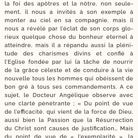
la foi des apôtres et la nôtre, non seule­
ment, il nous a invi­tés à son exemple à
mon­ter au ciel en sa com­pa­gnie, mais il
nous a révé­lé par l’é­clat de son corps glo­
rieux quelque chose du bon­heur éter­nel à
atteindre, mais il a ré­pandu aus­si la plé­ni­
tude des cha­rismes divins et confié à
l’Eglise fon­dée par lui la tâche de nour­rir
de la grâce céleste et de conduire à la vie
nou­velle tous les hommes qui obéissent de
bon gré à tous ses com­man­de­ments. A ce
sujet, le Docteur Angélique observe avec
une clar­té péné­trante ; « Du point de vue
de l’ef­fi­ca­ci­té, qui vient de la force de Dieu,
aus­si bien la Passion que la Résurrection
du Christ sont causes de jus­ti­fi­ca­tion… Mais
du point de vue de « l’exem­pla­ri­té », la