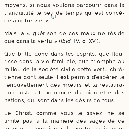
moyens, si nous vou­lons par­cou­rir dans la
tran­quilli­té le peu de temps qui est concé­
[3]
dé à notre vie. »
Mais la « gué­ri­son de ces maux ne réside
que dans la ver­tu » (
Ibid.
IV, c. XV.).
Que brille donc dans les esprits, que fleu­
risse dans la vie fami­liale, que triomphe au
milieu de la socié­té civile cette ver­tu chré­
tienne dont seule il est per­mis d’es­pé­rer le
renou­vel­le­ment des mœurs et la res­tau­ra­
tion juste et ordon­née du bien-​être des
nations, qui sont dans les dési­rs de tous.
Le Christ, comme vous le savez, ne se
limite pas, à la manière des sages de ce
monde, à ensei­gner la ver­tu, mais pour