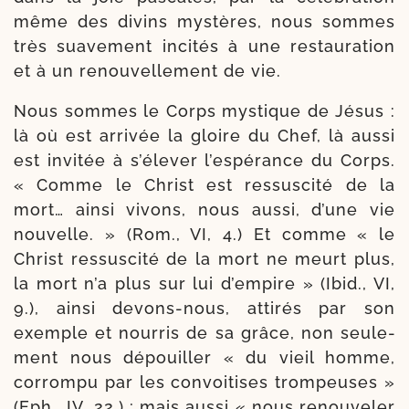
même des divins mys­tères, nous sommes
très sua­ve­ment inci­tés à une res­tau­ra­tion
et à un renou­vel­le­ment de vie.
Nous sommes le Corps mys­tique de Jésus :
là où est arri­vée la gloire du Chef, là aus­si
est invi­tée à s’é­le­ver l’es­pé­rance du Corps.
« Comme le Christ est res­sus­ci­té de la
mort… ain­si vivons, nous aus­si, d’une vie
nou­velle. » (Rom., VI, 4.) Et comme « le
Christ res­sus­ci­té de la mort ne meurt plus,
la mort n’a plus sur lui d’empire » (Ibid., VI,
9.), ain­si devons-​nous, atti­rés par son
exemple et nour­ris de sa grâce, non seule­
ment nous dépouiller « du vieil homme,
cor­rom­pu par les convoi­tises trom­peuses »
(Eph., IV, 22.) ; mais aus­si « nous renou­ve­ler