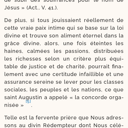
Jésus » (Act., V, 41.).
De plus, si tous jouis­saient réel­le­ment de
cette vraie paix intime qui se base sur la loi
divine et trouve son ali­ment éter­nel dans la
grâce divine, alors, une fois éteintes les
haines, cal­mées les pas­sions, dis­tri­buées
les richesses selon un cri­tère plus équi­
table de jus­tice et de cha­ri­té, pour­rait fina­
le­ment avec une cer­ti­tude infaillible et une
assu­rance sereine se lever pour les classes
sociales, les peuples et les nations, ce que
saint Augustin a appe­lé « la concorde orga­
[5]
ni­sée »
.
Telle est la fer­vente prière que Nous adres­
sons au divin Rédempteur dont Nous célé­