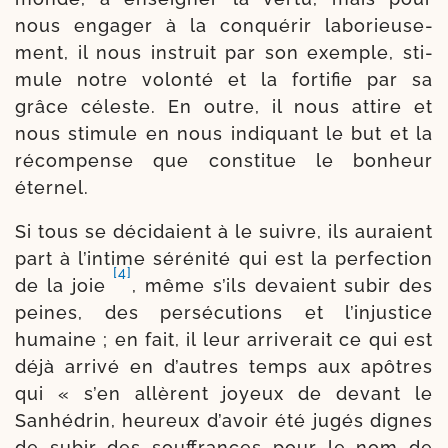
nous enga­ger à la conqué­rir labo­rieu­se­
ment, il nous ins­truit par son exemple, sti­
mule notre volon­té et la for­ti­fie par sa
grâce céleste. En outre, il nous attire et
nous sti­mule en nous indi­quant le but et la
récom­pense que consti­tue le bon­heur
éternel.
Si tous se déci­daient à le suivre, ils auraient
part à l’in­time séré­ni­té qui est la per­fec­tion
[4]
de la joie
, même s’ils devaient subir des
peines, des per­sé­cu­tions et l’in­jus­tice
humaine ; en fait, il leur arri­ve­rait ce qui est
déjà arri­vé en d’autres temps aux apôtres
qui « s’en allèrent joyeux de devant le
Sanhédrin, heu­reux d’a­voir été jugés dignes
de subir des souf­frances pour le nom de