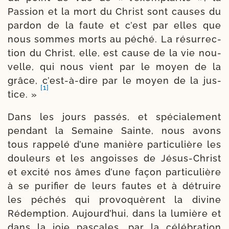
Passion et la mort du Christ sont causes du
par­don de la faute et c’est par elles que
nous sommes morts au péché. La résur­rec­
tion du Christ, elle, est cause de la vie nou­
velle, qui nous vient par le moyen de la
grâce, c’est-​à-​dire par le moyen de la jus­
[1]
tice. »
Dans les jours pas­sés, et spé­cia­le­ment
pen­dant la Semaine Sainte, nous avons
tous rap­pe­lé d’une manière par­ti­cu­lière les
dou­leurs et les angoisses de Jésus-​Christ
et exci­té nos âmes d’une façon par­ti­cu­lière
à se puri­fier de leurs fautes et à détruire
les péchés qui pro­vo­quèrent la divine
Rédemption. Aujourd’hui, dans la lumière et
dans la joie pas­cales, par la célé­bra­tion