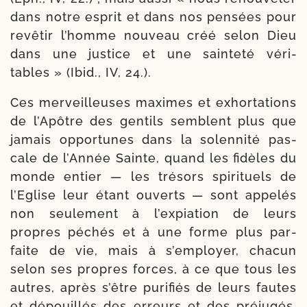
dans notre esprit et dans nos pen­sées pour
revê­tir l’homme nou­veau créé selon Dieu
dans une jus­tice et une sain­te­té véri­
tables » (Ibid., IV, 24.).
Ces mer­veilleuses maximes et exhor­ta­tions
de l’Apôtre des gen­tils semblent plus que
jamais oppor­tunes dans la solen­ni­té pas­
cale de l’Année Sainte, quand les fidèles du
monde entier — les tré­sors spi­ri­tuels de
l’Eglise leur étant ouverts — sont appe­lés
non seule­ment à l’ex­pia­tion de leurs
propres péchés et à une forme plus par­
faite de vie, mais à s’employer, cha­cun
selon ses propres forces, à ce que tous les
autres, après s’être puri­fiés de leurs fautes
et dépouillés des erreurs et des pré­ju­gés,