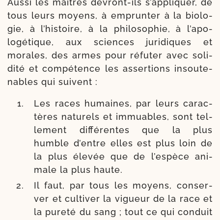
Aussi les maîtres devront-​ils s’appliquer, de
tous leurs moyens, à emprun­ter à la bio­lo­
gie, à l’histoire, à la phi­lo­so­phie, à l’apo­
logétique, aux sciences juri­diques et
morales, des armes pour réfu­ter avec soli­
di­té et com­pé­tence les asser­tions insou­te­
nables qui suivent :
Les races humaines, par leurs carac­
tères natu­rels et immuables, sont tel­
le­ment dif­fé­rentes que la plus
humble d’entre elles est plus loin de
la plus éle­vée que de l’espèce ani­
male la plus haute.
Il faut, par tous les moyens, conser­
ver et culti­ver la vigueur de la race et
la pure­té du sang ; tout ce qui conduit