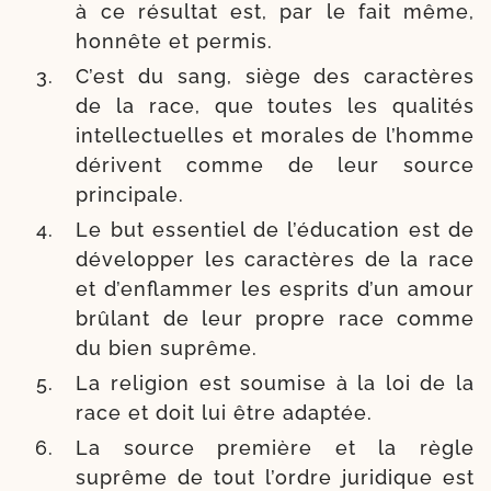
à ce résul­tat est, par le fait même,
hon­nête et permis.
C’est du sang, siège des carac­tères
de la race, que toutes les qua­li­tés
intel­lec­tuelles et morales de l’homme
dérivent comme de leur source
principale.
Le but essen­tiel de l’éducation est de
déve­lop­per les carac­tères de la race
et d’enflammer les esprits d’un amour
brû­lant de leur propre race comme
du bien suprême.
La reli­gion est sou­mise à la loi de la
race et doit lui être adaptée.
La source pre­mière et la règle
suprême de tout l’ordre juri­dique est