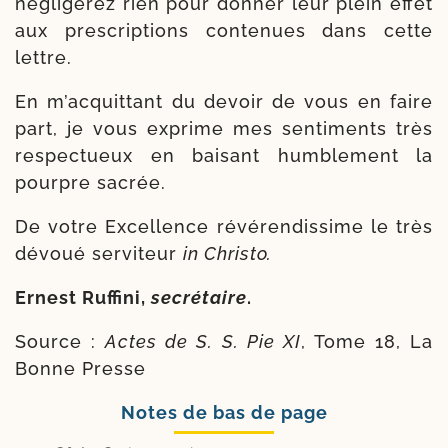
négli­ge­rez rien pour don­ner leur plein effet
aux pres­crip­tions conte­nues dans cette
lettre.
En m’acquittant du devoir de vous en faire
part, je vous exprime mes sen­ti­ments très
res­pec­tueux en bai­sant hum­ble­ment la
pourpre sacrée.
De votre Excellence révé­ren­dis­sime le très
dévoué ser­vi­teur
in Christo.
Ernest Ruffini,
secré­taire
.
Source :
Actes de S. S. Pie XI
, Tome 18, La
Bonne Presse
Notes de bas de page