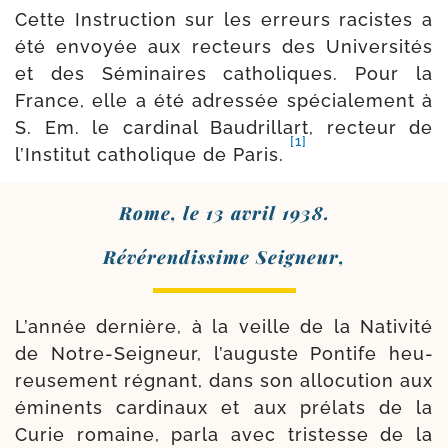
Cette Instruction sur les erreurs racistes a
été envoyée aux rec­teurs des Universités
et des Séminaires catho­liques. Pour la
France, elle a été adres­sée spé­cia­le­ment à
S. Em. le car­di­nal Baudrillart, rec­teur de
[1]
l’Ins­titut catho­lique de Paris.
Rome, le 13 avril 1938.
Révérendissime Seigneur,
L’année der­nière, à la veille de la Nativité
de Notre-​Seigneur, l’auguste Pontife heu­
reu­se­ment régnant, dans son allo­cu­tion aux
émi­nents car­di­naux et aux pré­lats de la
Curie romaine, par­la avec tris­tesse de la