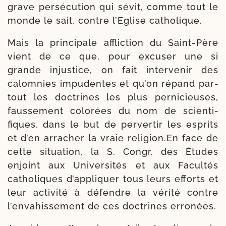
grave per­sé­cu­tion qui sévit, comme tout le
monde le sait, contre l’Eglise catholique.
Mais la prin­ci­pale afflic­tion du Saint-​Père
vient de ce que, pour excu­ser une si
grande injus­tice, on fait inter­ve­nir des
calom­nies impu­dentes et qu’on répand par­
tout les doc­trines les plus per­ni­cieuses,
faus­se­ment colo­rées du nom de scien­ti­
fiques, dans le but de per­ver­tir les esprits
et d’en arra­cher la vraie religion.En face de
cette situa­tion, la S. Congr. des Études
enjoint aux Universités et aux Facultés
catho­liques d’appliquer tous leurs efforts et
leur acti­vi­té à défendre la véri­té contre
l’envahissement de ces doc­trines erronées.