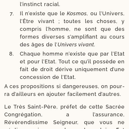
l’instinct racial.
Il n’existe que le
Kosmos,
ou l’Univers,
l’Être vivant ; toutes les choses, y
com­pris l’homme, ne sont que des
formes diverses s’amplifiant au cours
des âges de l’
Univers vivant.
Chaque homme n’existe que par l’Etat
et pour l’Etat. Tout ce qu’il pos­sède en
fait de droit dérive uni­que­ment d’une
con­cession de l’Etat.
A ces pro­po­si­tions si dan­ge­reuses, on pour­
ra d’ailleurs en ajou­ter faci­le­ment d’autres.
Le Très Saint-​Père, pré­fet de cette Sacrée
Congrégation, a l’assu­rance,
Révérendissime Seigneur, que vous ne