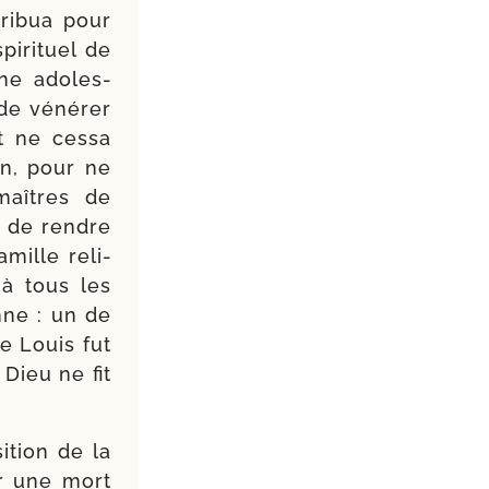
ri­bua pour
i­ri­tuel de
ne ado­les­
de véné­rer
 ne ces­sa
in, pour ne
maîtres de
t de rendre
amille reli­
 à tous les
enne : un de
de Louis fut
Dieu ne fit
i­tion de la
ar une mort