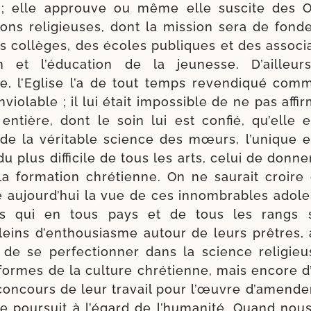
; elle approuve ou même elle sus­cite des O
ons reli­gieuses, dont la mis­sion sera de fon­d
s col­lèges, des écoles publiques et des asso­ci
ion et l’éducation de la jeu­nesse. D’ailleu
ce, l’Eglise l’a de tout temps reven­di­qué com
nvio­lable ; il lui était impos­sible de ne pas affi
 entière, dont le soin lui est confié, qu’elle e
de la véri­table science des mœurs, l’unique et 
du plus dif­fi­cile de tous les arts, celui de don­
 for­ma­tion chré­tienne. On ne sau­rait croire 
 aujourd’hui la vue de ces innom­brables ado­le
s qui en tous pays et de tous les rangs 
leins d’enthousiasme autour de leurs prêtres,
 de se per­fec­tion­ner dans la science reli­gie
 formes de la culture chré­tienne, mais encore d
 concours de leur tra­vail pour l’œuvre d’amen­d
lle pour­suit à l’égard de l’humanité. Quand nou