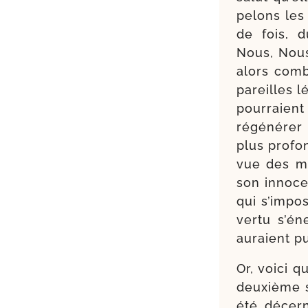
pe­lons le
de fois, d
Nous, Nous
alors com­b
pareilles l
pour­raient
régé­né­rer
plus profo
vue des mu
son inno­c
qui s’impos
ver­tu s’
auraient pu
Or, voi­ci 
deuxième s
été décer­