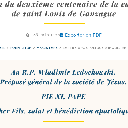
on du deuxième centenaire de la c
de saint Louis de Gonzague
28 minutes
Exporter en PDF
EIL
FORMATION
MAGISTÈRE
LETTRE APOSTOLIQUE SINGULARE 
Au R.P. Wladimir Ledochowski,
Préposé géné­ral de la socié­té de Jésus.
PIE XI, PAPE
her Fils, salut et béné­dic­tion apostoliq