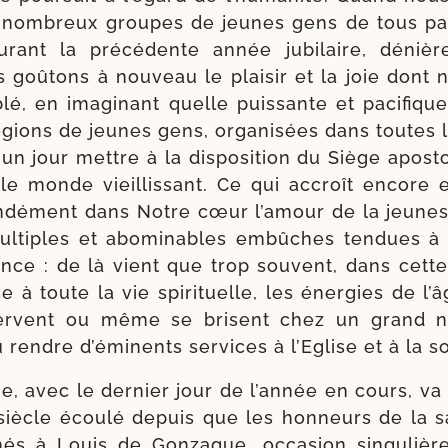
s nom­breux groupes de jeunes gens de tous pa
urant la pré­cé­dente année jubi­laire, déniè
 goû­tons à nou­veau le plai­sir et la joie dont
lé, en ima­gi­nant quelle puis­sante et paci­fiq
égions de jeunes gens, orga­ni­sées dans toutes 
 un jour mettre à la dis­po­si­tion du Siège apos­t
 le monde vieillis­sant. Ce qui accroît encore e
n­dément dans Notre cœur l’amour de la jeu­ness
l­tiples et abo­mi­nables embûches ten­dues à 
ence : de là vient que trop sou­vent, dans cette
e à toute la vie spi­ri­tuelle, les éner­gies de l’
énervent ou même se brisent chez un grand 
 rendre d’éminents ser­vices à l’Eglise et à la s
que, avec le der­nier jour de l’année en cours, va
iècle écou­lé depuis que les hon­neurs de la sai
nés à Louis de Gonzague, occa­sion sin­gu­liè­r