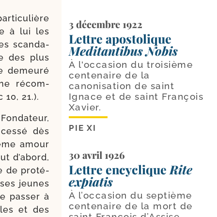
­ti­cu­lière
3 décembre 1922
re à lui les
Lettre apostolique
les scan­da­
Meditantibus Nobis
e des plus
À l'occasion du troisième
me demeu­ré
centenaire de la
’une récom­
canonisation de saint
Ignace et de saint François
 10, 21.).
Xavier.
 Fondateur,
PIE XI
 ces­sé dès
 même amour
30 avril 1926
ut d’abord,
Lettre encyclique
Rite
e de pro­té­
expiatis
 ses jeunes
À l’occasion du septième
de pas­ser à
centenaire de la mort de
les et des
saint François d’Assise