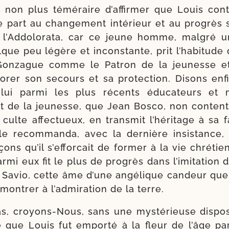
as non plus témé­raire d’affirmer que Louis cont
part au chan­ge­ment inté­rieur et au pro­grès sp
 l’Addolorata, car ce jeune homme, mal­gré u
que peu légère et incons­tante, prit l’habitude 
Gonzague comme le Patron de la jeu­nesse et
lorer son secours et sa pro­tec­tion. Disons enf
lui par­mi les plus récents édu­ca­teurs et 
et de la jeu­nesse, que Jean Bosco, non conten
culte affec­tueux, en trans­mit l’héritage à sa f
le recom­man­da, avec la der­nière insis­tance,
çons qu’il s’efforcait de for­mer à la vie chré­ti
­mi eux fit le plus de pro­grès dans l’i­mi­ta­tion 
Savio, cette âme d’une angé­lique can­deur que 
on­trer à l’admiration de la terre.
s, croyons-​Nous, sans une mys­té­rieuse dis­po­s
 que Louis fut empor­té à la fleur de l’âge p