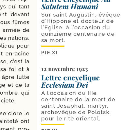
Salutem Humani
ys qui tant
rent devant
Sur saint Augustin, évêque
d’Hippone et docteur de
 nous fûmes
l’Eglise, à l’occasion du
ue armée de
quinzième centenaire de
les nations,
sa mort.
o­lique pour
PIE XI
t enra­cine
e, c’est la
12 novembre 1923
sa foi et à
Lettre encyclique
 âpre lutte
Ecclesiam Dei
âge et de la
nombre qui
À l’occasion du IIIe
centenaire de la mort de
ociété.
saint Josaphat, martyr,
archevêque de Polotsk,
 se clore le
pour le rite oriental.
n­te­té ont
e­ment pro­