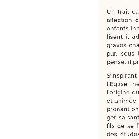
Un trait car
affec­tion 
enfants inn
lisent il 
graves châ
pur, sous 
pense, il pr
S’inspiran
l’Eglise, 
l’origine 
et ani­mée
pre­nant en
ger sa san­
fils de se 
des études