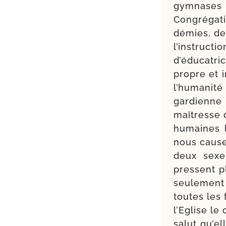
gym­nases 
Congrégati
dé­mies, de
l’instruct
d’éducatri
propre et i
l’humanité
gar­dienne 
maî­tresse 
humaines la
nous cause
deux sexe
pressent p
seule­ment
toutes les
l’Eglise le
salut qu’e