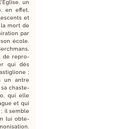
’Eglise, un
, en effet,
les­cents et
 la mort de
iration par
 son école.
 Berchmans,
t de repro­
er qui dès
astiglione ;
es un antre
 sa chas­te­
o, qui elle
ague et qui
 ; il semble
en lui obte­
­ni­sa­tion.