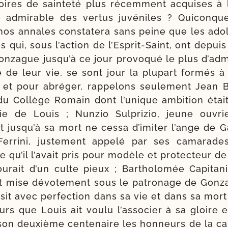
oires de sain­te­té plus récem­ment acquises à l
e admi­rable des ver­tus juvé­niles ? Quiconque
 nos annales consta­te­ra sans peine que les ado­
qui, sous l’action de l’Esprit-Saint, ont depuis
onzague jusqu’à ce jour pro­vo­qué le plus d’adm
 de leur vie, se sont jour la plu­part for­més à
 et pour abré­ger, rap­pe­lons seule­ment Jean
du Collège Romain dont l’u­nique ambi­tion étai
ie de Louis ; Nunzio Sulprizio, jeune ouvri
t jusqu’à sa mort ne ces­sa d’imiter l’ange de G
errini, jus­te­ment appe­lé par ses cama­rad
e qu’il l’avait pris pour modèle et pro­tec­teur de
tourait d’un culte pieux ; Bartholomée Capitani
ait mise dévo­te­ment sous le patro­nage de Gonz
i­sit avec per­fec­tion dans sa vie et dans sa mort
eurs que Louis ait vou­lu l’associer à sa gloire 
on deuxième cen­te­naire les hon­neurs de la cano