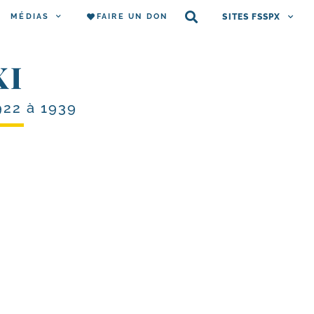
MÉDIAS
FAIRE UN DON
SITES FSSPX
XI
922 à 1939