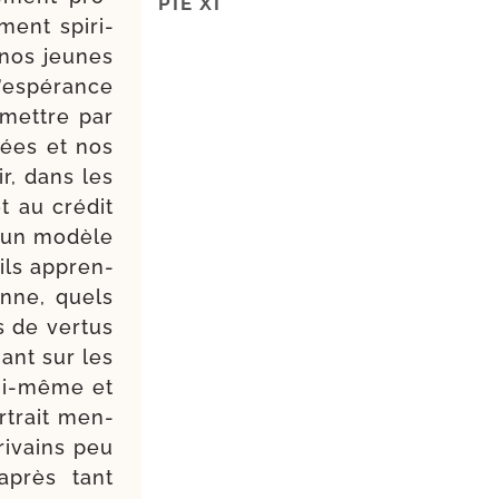
PIE XI
ment spi­ri­
 nos jeunes
l’espérance
­mettre par
sées et nos
ir, dans les
t au cré­dit
e un modèle
 ils appren­
enne, quels
s de ver­tus
hant sur les
ui-​même et
r­trait men­
ri­vains peu
après tant