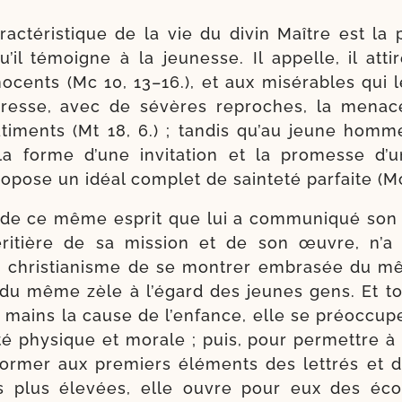
ac­té­ris­tique de la vie du divin Maître est la par
qu’il témoigne à la jeu­nesse. Il appelle, il atti
o­cents (Mc 10, 13–16.), et aux misé­rables qui 
adresse, avec de sévères reproches, la menac
­ti­ments (Mt 18, 6.) ; tan­dis qu’au jeune hom
la forme d’une invita­tion et la pro­messe d
o­pose un idéal com­plet de sain­te­té par­faite (Mc
t de ce même esprit que lui a com­mu­ni­qué son
héri­tière de sa mis­sion et de son œuvre, n’a
du chris­tia­nisme de se mon­trer embra­sée du
 du même zèle à l’égard des jeunes gens. Et to
 mains la cause de l’enfance, elle se pré­oc­cup
té phy­sique et morale ; puis, pour per­mettre à
for­mer aux pre­miers élé­ments des let­trés et 
 plus éle­vées, elle ouvre pour eux des éco