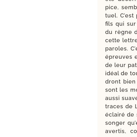
pice, semble
tuel. C’est
fils qui s
du règne d
cette lett
paroles. C’
épreuves et 
de leur pa
idéal de to
dront bien
sont les mo
aus­si suav
traces de 
éclai­ré de
son­ger qu’
aver­tis, 