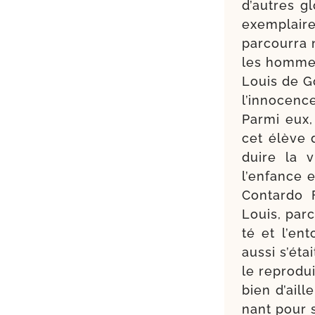
d’autres gl
exem­plair
par­cour­ra
les hommes 
Louis de G
l’innocence
Parmi eux,
cet élève 
duire la v
l’enfance e
Contardo F
Louis, parc
té et l’en
aus­si s’ét
le repro­du
bien d’aill
nant pour s