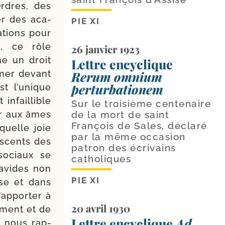
rdres, des
er des aca­
PIE XI
a­tions pour
rs, ce rôle
26 janvier 1923
me un droit
Lettre encyclique
r­mer devant
Rerum omnium
perturbationem
st l’unique
infaillible
Sur le troisième centenaire
ner aux âmes
de la mort de saint
François de Sales, déclaré
quelle joie
par la même occasion
s­cents des
patron des écrivains
sociaux se
catholiques
 avides non
PIE XI
use et dans
’apporter à
20 avril 1930
ement et de
Lettre encyclique
Ad
s nous rap­