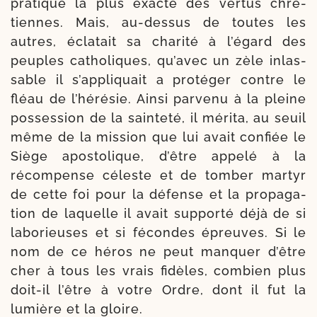
pra­tique la plus exacte des ver­tus chré­
tiennes. Mais, au-​dessus de toutes les
autres, écla­tait sa cha­ri­té à l’égard des
peuples catho­liques, qu’avec un zèle inlas­
sable il s’appliquait a pro­té­ger contre le
fléau de l’hérésie. Ainsi par­ve­nu à la pleine
pos­ses­sion de la sain­te­té, il méri­ta, au seuil
même de la mis­sion que lui avait confiée le
Siège apos­to­lique, d’être appe­lé à la
récom­pense céleste et de tom­ber mar­tyr
de cette foi pour la défense et la pro­pa­ga­
tion de laquelle il avait sup­por­té déjà de si
labo­rieuses et si fécondes épreuves. Si le
nom de ce héros ne peut man­quer d’être
cher à tous les vrais fidèles, com­bien plus
doit-​il l’être à votre Ordre, dont il fut la
lumière et la gloire.