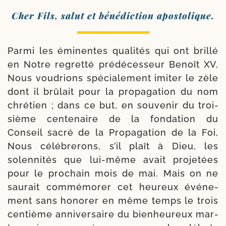
Cher Fils, salut et béné­dic­tion apostolique.
Parmi les émi­nentes qua­li­tés qui ont brillé
en Notre regret­té pré­dé­ces­seur Benoît XV,
Nous vou­drions spé­cia­le­ment imi­ter le zèle
dont il brû­lait pour la pro­pa­ga­tion du nom
chré­tien ; dans ce but, en sou­ve­nir du troi­
sième cen­te­naire de la fon­da­tion du
Conseil sacré de la Propagation de la Foi,
Nous célé­bre­rons, s’il plaît à Dieu, les
solen­ni­tés que lui-​même avait pro­je­tées
pour le pro­chain mois de mai. Mais on ne
sau­rait com­mé­mo­rer cet heu­reux évé­ne­
ment sans hono­rer en même temps le trois
cen­tième anni­ver­saire du bien­heu­reux mar­