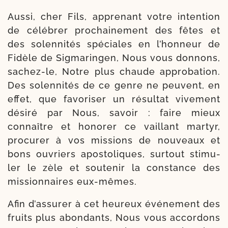
Aussi, cher Fils, appre­nant votre inten­tion
de célé­brer pro­chai­ne­ment des fêtes et
des solen­ni­tés spé­ciales en l’honneur de
Fidèle de Sigmaringen, Nous vous don­nons,
sachez-​le, Notre plus chaude appro­ba­tion.
Des solen­ni­tés de ce genre ne peuvent, en
effet, que favo­ri­ser un résul­tat vive­ment
dési­ré par Nous, savoir : faire mieux
connaître et hono­rer ce vaillant mar­tyr,
pro­cu­rer à vos mis­sions de nou­veaux et
bons ouvriers apos­to­liques, sur­tout sti­mu­
ler le zèle et sou­te­nir la constance des
mis­sion­naires eux-mêmes.
Afin d’assurer à cet heu­reux évé­ne­ment des
fruits plus abon­dants, Nous vous accor­dons