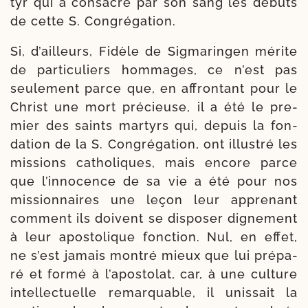
tyr qui a consa­cré par son sang les débuts
de cette S. Congrégation.
Si, d’ailleurs, Fidèle de Sigmaringen mérite
de par­ti­cu­liers hom­mages, ce n’est pas
seule­ment parce que, en affron­tant pour le
Christ une mort pré­cieuse, il a été le pre­
mier des saints mar­tyrs qui, depuis la fon­
da­tion de la S. Congrégation, ont illus­tré les
mis­sions catho­liques, mais encore parce
que l’innocence de sa vie a été pour nos
mis­sion­naires une leçon leur appre­nant
com­ment ils doivent se dis­po­ser digne­ment
à leur apos­to­lique fonc­tion. Nul, en effet,
ne s’est jamais mon­tré mieux que lui pré­pa­
ré et for­mé à l’apostolat, car, à une culture
intel­lec­tuelle remar­quable, il unis­sait la