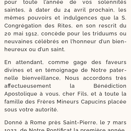
pour toute l’année de vos solen­ni­tés
saintes, à dater du 24 avril pro­chain, les
mêmes pou­voirs et indul­gences que la S.
Congrégation des Rites, en son res­crit du
20 mai 1912, concède pour les tri­duums ou
neu­vaines célé­brés en l’honneur d’un bien­
heu­reux ou d’un saint.
En atten­dant, comme gage des faveurs
divines et en témoi­gnage de Notre pater­
nelle bien­veillance, Nous accor­dons très
affec­tueu­se­ment la Bénédiction
Apostolique à vous, cher Fils, et à toute la
famille des Frères Mineurs Capucins pla­cée
sous votre autorité.
Donné à Rome près Saint-​Pierre, le 7 mars
1922, de Notre Pontificat la pre­mière année.