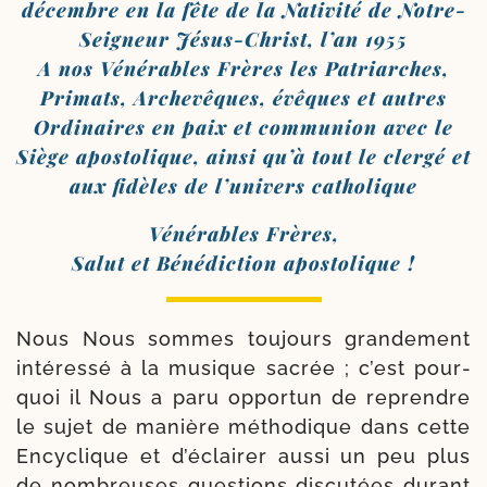
décembre en la fête de la Nativité de Notre-​
Seigneur Jésus-​Christ, l’an 1955
A nos Vénérables Frères les Patriarches,
Primats, Archevêques, évêques et autres
Ordinaires en paix et com­mu­nion avec le
Siège apos­to­lique, ain­si qu’à tout le cler­gé et
aux fidèles de l’univers catholique
Vénérables Frères,
Salut et Bénédiction apostolique !
Nous Nous sommes tou­jours gran­de­ment
inté­res­sé à la musique sacrée ; c’est pour­
quoi il Nous a paru oppor­tun de reprendre
le sujet de manière métho­dique dans cette
Encyclique et d’éclairer aus­si un peu plus
de nom­breuses ques­tions dis­cu­tées durant