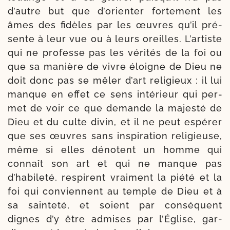
d’autre but que d’orienter for­te­ment les
âmes des fidèles par les œuvres qu’il pré­
sente à leur vue ou à leurs oreilles. L’artiste
qui ne pro­fesse pas les véri­tés de la foi ou
que sa manière de vivre éloigne de Dieu ne
doit donc pas se mêler d’art reli­gieux : il lui
manque en effet ce sens inté­rieur qui per­
met de voir ce que demande la majes­té de
Dieu et du culte divin, et il ne peut espé­rer
que ses œuvres sans ins­pi­ra­tion reli­gieuse,
même si elles dénotent un homme qui
connaît son art et qui ne manque pas
d’habileté, res­pirent vrai­ment la pié­té et la
foi qui conviennent au temple de Dieu et à
sa sain­te­té, et soient par consé­quent
dignes d’y être admises par l’Église, gar­