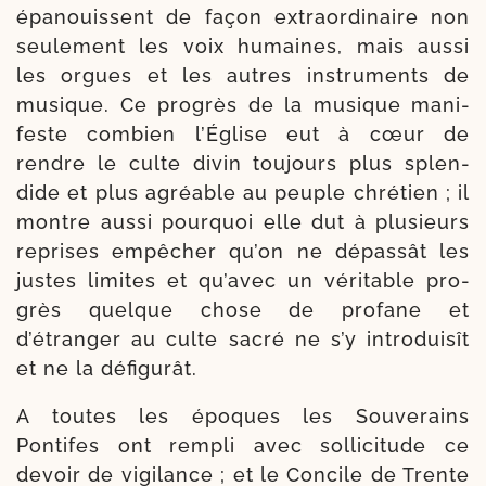
épa­nouissent de façon extra­or­di­naire non
seule­ment les voix humaines, mais aus­si
les orgues et les autres ins­tru­ments de
musique. Ce pro­grès de la musique mani­
feste com­bien l’Église eut à cœur de
rendre le culte divin tou­jours plus splen­
dide et plus agréable au peuple chré­tien ; il
montre aus­si pour­quoi elle dut à plu­sieurs
reprises empê­cher qu’on ne dépas­sât les
justes limites et qu’avec un véri­table pro­
grès quelque chose de pro­fane et
d’étranger au culte sacré ne s’y intro­dui­sît
et ne la défigurât.
A toutes les époques les Souverains
Pontifes ont rem­pli avec sol­li­ci­tude ce
devoir de vigi­lance ; et le Concile de Trente