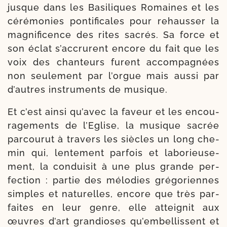
jusque dans les Basiliques Romaines et les
céré­mo­nies pon­ti­fi­cales pour rehaus­ser la
magni­fi­cence des rites sacrés. Sa force et
son éclat s’accrurent encore du fait que les
voix des chan­teurs furent accom­pa­gnées
non seule­ment par l’orgue mais aus­si par
d’autres ins­tru­ments de musique.
Et c’est ain­si qu’avec la faveur et les encou­
ra­ge­ments de l’Eglise, la musique sacrée
par­cou­rut à tra­vers les siècles un long che­
min qui, len­te­ment par­fois et labo­rieu­se­
ment, la condui­sit à une plus grande per­
fec­tion : par­tie des mélo­dies gré­go­riennes
simples et natu­relles, encore que très par­
faites en leur genre, elle attei­gnit aux
œuvres d’art gran­dioses qu’embellissent et