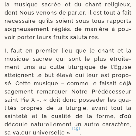
la musique sacrée et du chant reli­gieux,
dont Nous venons de par­ler, il est tout à fait
néces­saire qu’ils soient sous tous rap­ports
soi­gneu­se­ment réglés, de manière à pou­
voir por­ter leurs fruits salutaires.
Il faut en pre­mier lieu que le chant et la
musique sacrée qui sont le plus étroi­te­
ment unis au culte litur­gique de l’Église
atteignent le but éle­vé qui leur est pro­po­
sé. Cette musique – comme le fai­sait déjà
sage­ment remar­quer Notre Prédécesseur
saint Pie X -, « doit donc pos­sé­der les qua­
li­tés propres de la litur­gie, avant tout la
sain­te­té et la qua­li­té de la forme, d’où
découle natu­rel­le­ment un autre carac­tère,
[19]
sa valeur uni­ver­selle »
.