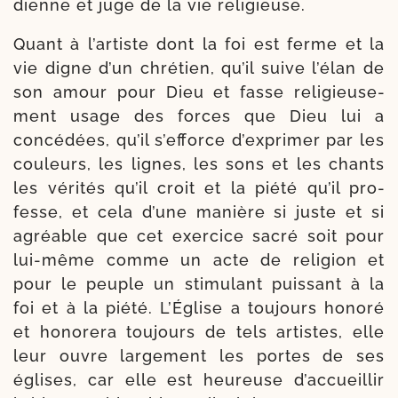
dienne et juge de la vie religieuse.
Quant à l’artiste dont la foi est ferme et la
vie digne d’un chré­tien, qu’il suive l’élan de
son amour pour Dieu et fasse reli­gieu­se­
ment usage des forces que Dieu lui a
concé­dées, qu’il s’efforce d’exprimer par les
cou­leurs, les lignes, les sons et les chants
les véri­tés qu’il croit et la pié­té qu’il pro­
fesse, et cela d’une manière si juste et si
agréable que cet exer­cice sacré soit pour
lui-​même comme un acte de reli­gion et
pour le peuple un sti­mu­lant puis­sant à la
foi et à la pié­té. L’Église a tou­jours hono­ré
et hono­re­ra tou­jours de tels artistes, elle
leur ouvre lar­ge­ment les portes de ses
églises, car elle est heu­reuse d’accueillir