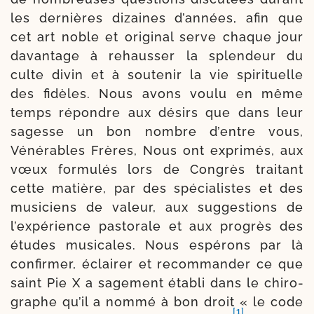
les der­nières dizaines d’années, afin que
cet art noble et ori­gi­nal serve chaque jour
davan­tage à rehaus­ser la splen­deur du
culte divin et à sou­te­nir la vie spi­ri­tuelle
des fidèles. Nous avons vou­lu en même
temps répondre aux dési­rs que dans leur
sagesse un bon nombre d’entre vous,
Vénérables Frères, Nous ont expri­més, aux
vœux for­mu­lés lors de Congrès trai­tant
cette matière, par des spé­cia­listes et des
musi­ciens de valeur, aux sug­ges­tions de
l’expérience pas­to­rale et aux pro­grès des
études musi­cales. Nous espé­rons par là
confir­mer, éclai­rer et recom­man­der ce que
saint Pie X a sage­ment éta­bli dans le chi­ro­
graphe qu’il a nom­mé à bon droit « le code
[1]