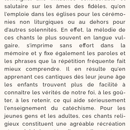
salu­taire sur les âmes des fidèles, qu’on
l’emploie dans les églises pour les céré­mo­
nies non litur­giques ou au dehors pour
d’autres solen­ni­tés. En effet, la mélo­die de
ces chants le plus sou­vent en langue vul­
gaire, s’imprime sans effort dans la
mémoire et y fixe éga­le­ment les paroles et
les phrases que la répé­ti­tion fré­quente fait
mieux com­prendre. Il en résulte qu’en
appre­nant ces can­tiques dès leur jeune âge
les enfants trouvent plus de faci­li­té à
connaître les véri­tés de notre foi, à les goû­
ter, à les rete­nir, ce qui aide sérieu­se­ment
l’enseignement du caté­chisme. Pour les
jeunes gens et les adultes, ces chants reli­
gieux consti­tuent une agréable récréa­tion