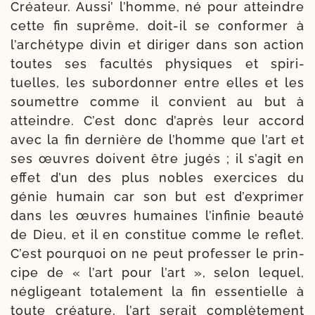
Créateur. Aussi’ l’homme, né pour atteindre
cette fin suprême, doit-​il se confor­mer à
l’archétype divin et diri­ger dans son action
toutes ses facul­tés phy­siques et spi­ri­
tuelles, les subor­don­ner entre elles et les
sou­mettre comme il convient au but à
atteindre. C’est donc d’après leur accord
avec la fin der­nière de l’homme que l’art et
ses œuvres doivent être jugés ; il s’agit en
effet d’un des plus nobles exer­cices du
génie humain car son but est d’exprimer
dans les œuvres humaines l’infinie beau­té
de Dieu, et il en consti­tue comme le reflet.
C’est pour­quoi on ne peut pro­fes­ser le prin­
cipe de « l’art pour l’art », selon lequel,
négli­geant tota­le­ment la fin essen­tielle à
toute créa­ture, l’art serait com­plè­te­ment