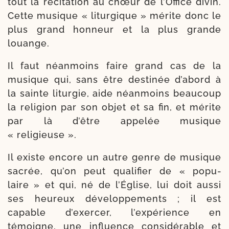
tout la réci­ta­tion au chœur de l’Office divin.
Cette musique « litur­gique » mérite donc le
plus grand hon­neur et la plus grande
louange.
Il faut néan­moins faire grand cas de la
musique qui, sans être des­ti­née d’abord à
la sainte litur­gie, aide néan­moins beau­coup
la reli­gion par son objet et sa fin, et mérite
par là d’être appe­lée musique
« religieuse ».
Il existe encore un autre genre de musique
sacrée, qu’on peut qua­li­fier de « popu­
laire » et qui, né de l’Église, lui doit aus­si
ses heu­reux déve­lop­pe­ments ; il est
capable d’exercer, l’expérience en
témoigne, une influence consi­dé­rable et