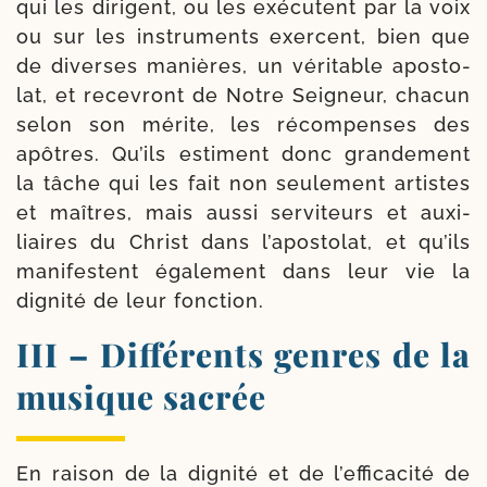
qui les dirigent, ou les exé­cutent par la voix
ou sur les ins­tru­ments exercent, bien que
de diverses manières, un véri­table apos­to­
lat, et rece­vront de Notre Seigneur, cha­cun
selon son mérite, les récom­penses des
apôtres. Qu’ils estiment donc gran­de­ment
la tâche qui les fait non seule­ment artistes
et maîtres, mais aus­si ser­vi­teurs et auxi­
liaires du Christ dans l’apostolat, et qu’ils
mani­festent éga­le­ment dans leur vie la
digni­té de leur fonction.
III – Différents genres de la
musique sacrée
En rai­son de la digni­té et de l’efficacité de