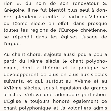
rien », du nom de son réno­va­teur S.
Grégoire, il ne fut bien­tôt plus seul à don­
ner splen­deur au culte : à par­tir du VIIIème
ou IXème siècle en effet, dans presque
toutes les régions de l’Europe chré­tienne,
se répan­dit dans les églises l’usage de
l’orgue.
Au chant cho­ral s’ajouta aus­si peu à peu à
par­tir du IXème siècle le chant poly­pho­
nique, dont la théo­rie et la pra­tique se
déve­lop­pèrent de plus en plus aux siècles
sui­vants, et qui, sur­tout au XVème et au
XVIème siècles, sous l’impulsion de grands
artistes, s’éleva une admi­rable per­fec­tion.
L’Église a tou­jours hono­ré éga­le­ment ce
chant poly­pho­nique et l’a volon­tiers admis