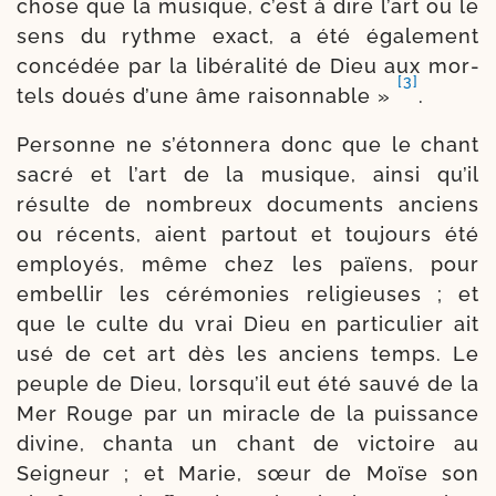
chose que la musique, c’est à dire l’art ou le
sens du rythme exact, a été éga­le­ment
concé­dée par la libé­ra­li­té de Dieu aux mor­
[3]
tels doués d’une âme rai­son­nable »
.
Personne ne s’étonnera donc que le chant
sacré et l’art de la musique, ain­si qu’il
résulte de nom­breux docu­ments anciens
ou récents, aient par­tout et tou­jours été
employés, même chez les païens, pour
embel­lir les céré­mo­nies reli­gieuses ; et
que le culte du vrai Dieu en par­ti­cu­lier ait
usé de cet art dès les anciens temps. Le
peuple de Dieu, lorsqu’il eut été sau­vé de la
Mer Rouge par un miracle de la puis­sance
divine, chan­ta un chant de vic­toire au
Seigneur ; et Marie, sœur de Moïse son