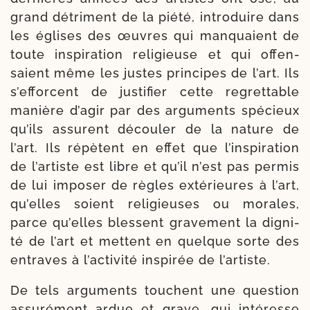
grand détri­ment de la pié­té, intro­duire dans
les églises des œuvres qui man­quaient de
toute ins­pi­ra­tion reli­gieuse et qui offen­
saient même les justes prin­cipes de l’art. Ils
s’efforcent de jus­ti­fier cette regret­table
manière d’agir par des argu­ments spé­cieux
qu’ils assurent décou­ler de la nature de
l’art. Ils répètent en effet que l’inspiration
de l’artiste est libre et qu’il n’est pas per­mis
de lui impo­ser de règles exté­rieures à l’art,
qu’elles soient reli­gieuses ou morales,
parce qu’elles blessent gra­ve­ment la digni­
té de l’art et mettent en quelque sorte des
entraves à l’activité ins­pi­rée de l’artiste.
De tels argu­ments touchent une ques­tion
assu­ré­ment ardue et grave, qui inté­resse