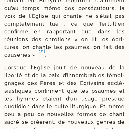
romain en Bithynie montrent clai­re­ment
qu’au temps même des per­sé­cu­teurs, la
voix de l’Église qui chante ne s’était pas
com­plè­te­ment tue ; ce que Tertullien
confirme en rap­por­tant que dans les
réunions des chré­tiens « on lit les écri­
tures, on chante les psaumes, on fait des
[10]
cau­se­ries »
.
Lorsque l’Église jouit de nou­veau de la
liber­té et de la paix, d’innombrables témoi­
gnages des Pères et des Écrivains ecclé­
sias­tiques confirment que les psaumes et
les hymnes étaient d’un usage presque
quo­ti­dien dans le culte litur­gique. Et même
peu à peu de nou­velles formes de chant
sacré se créèrent, de nou­veaux genres de