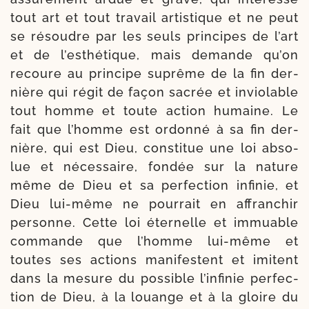
tout art et tout tra­vail artis­tique et ne peut
se résoudre par les seuls prin­cipes de l’art
et de l’esthétique, mais demande qu’on
recoure au prin­cipe suprême de la fin der­
nière qui régit de façon sacrée et invio­lable
tout homme et toute action humaine. Le
fait que l’homme est ordon­né à sa fin der­
nière, qui est Dieu, consti­tue une loi abso­
lue et néces­saire, fon­dée sur la nature
même de Dieu et sa per­fec­tion infi­nie, et
Dieu lui-​même ne pour­rait en affran­chir
per­sonne. Cette loi éter­nelle et immuable
com­mande que l’homme lui-​même et
toutes ses actions mani­festent et imitent
dans la mesure du pos­sible l’infinie per­fec­
tion de Dieu, à la louange et à la gloire du