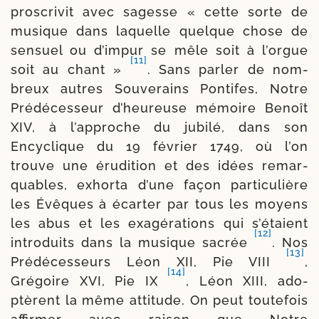
pros­cri­vit avec sagesse « cette sorte de
musique dans laquelle quelque chose de
sen­suel ou d’impur se mêle soit à l’orgue
[11]
soit au chant »
. Sans par­ler de nom­
breux autres Souverains Pontifes, Notre
Prédécesseur d’heureuse mémoire Benoît
XIV, à l’approche du jubi­lé, dans son
Encyclique du 19 février 1749, où l’on
trouve une éru­di­tion et des idées remar­
quables, exhor­ta d’une façon par­ti­cu­lière
les Évêques à écar­ter par tous les moyens
les abus et les exa­gé­ra­tions qui s’étaient
[12]
intro­duits dans la musique sacrée
. Nos
[13]
Prédécesseurs Léon XII, Pie VIII
,
[14]
Grégoire XVI, Pie IX
, Léon XIII, ado­
ptèrent la même atti­tude. On peut tou­te­fois