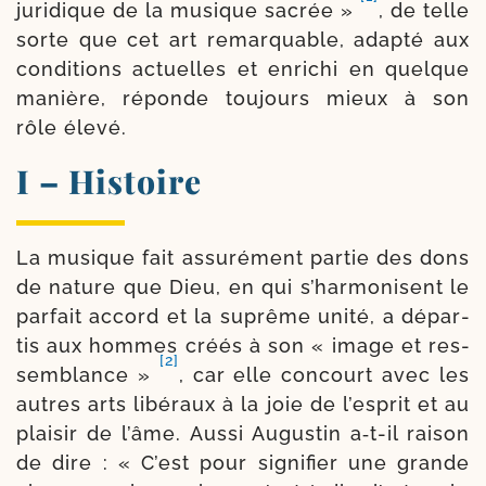
juri­dique de la musique sacrée »
, de telle
sorte que cet art remar­quable, adap­té aux
condi­tions actuelles et enri­chi en quelque
manière, réponde tou­jours mieux à son
rôle élevé.
I – Histoire
La musique fait assu­ré­ment par­tie des dons
de nature que Dieu, en qui s’harmonisent le
par­fait accord et la suprême uni­té, a dépar­
tis aux hommes créés à son « image et res­
[2]
sem­blance »
, car elle concourt avec les
autres arts libé­raux à la joie de l’esprit et au
plai­sir de l’âme. Aussi Augustin a‑t-​il rai­son
de dire : « C’est pour signi­fier une grande