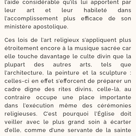
l’aide consi­dé­rable qu’ils lui apportent par
leur art et leur habi­le­té dans
l’accomplissement plus effi­cace de son
minis­tère apostolique.
Ces lois de l’art reli­gieux s’appliquent plus
étroi­te­ment encore à la musique sacrée car
elle touche davan­tage le culte divin que la
plu­part des autres arts, tels que
l’architecture, la pein­ture et la sculp­ture :
celles-​ci en effet s’efforcent de pré­pa­rer un
cadre digne des rites divins, celle-​là, au
contraire occupe une place impor­tante
dans l’exécution même des céré­mo­nies
reli­gieuses. C’est pour­quoi l’Église doit
veiller avec le plus grand soin à écar­ter
d’elle, comme d’une ser­vante de la sainte