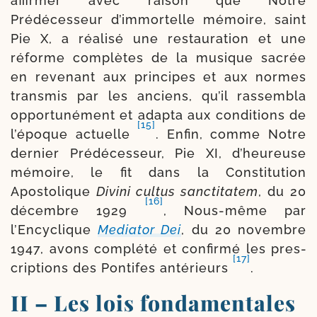
affir­mer avec rai­son que Notre
Prédécesseur d’immortelle mémoire, saint
Pie X, a réa­li­sé une res­tau­ra­tion et une
réforme com­plètes de la musique sacrée
en reve­nant aux prin­cipes et aux normes
trans­mis par les anciens, qu’il ras­sem­bla
oppor­tu­né­ment et adap­ta aux condi­tions de
[15]
l’époque actuelle
. Enfin, comme Notre
der­nier Prédécesseur, Pie XI, d’heureuse
mémoire, le fit dans la Constitution
Apostolique
Divini cultus sanc­ti­ta­tem
, du 20
[16]
décembre 1929
, Nous-​même par
l’Encyclique
Mediator Dei
, du 20 novembre
1947, avons com­plé­té et confir­mé les pres­
[17]
crip­tions des Pontifes anté­rieurs
.
II – Les lois fondamentales