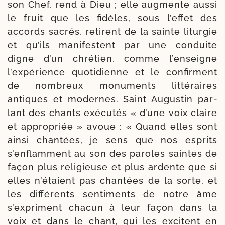
son Chef, rend à Dieu ; elle aug­mente aus­si
le fruit que les fidèles, sous l’effet des
accords sacrés, retirent de la sainte litur­gie
et qu’ils mani­festent par une conduite
digne d’un chré­tien, comme l’enseigne
l’expérience quo­ti­dienne et le confirment
de nom­breux monu­ments lit­té­raires
antiques et modernes. Saint Augustin par­
lant des chants exé­cu­tés « d’une voix claire
et appro­priée » avoue : « Quand elles sont
ain­si chan­tées, je sens que nos esprits
s’enflamment au son des paroles saintes de
façon plus reli­gieuse et plus ardente que si
elles n’étaient pas chan­tées de la sorte, et
les dif­fé­rents sen­ti­ments de notre âme
s’expriment cha­cun à leur façon dans la
voix et dans le chant, qui les excitent en