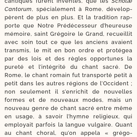
can­tiques furent inven­tés, que les
Scholæ
Cantorum
, spé­cia­le­ment à Rome, déve­lop­
pèrent de plus en plus. Et la tra­di­tion rap­
porte que Notre Prédécesseur d’heureuse
mémoire, saint Grégoire le Grand, recueillit
avec soin tout ce que les anciens avaient
trans­mis, le mit en bon ordre et pro­té­gea
par des lois et des règles oppor­tunes la
pure­té et l’intégrité du chant sacré. De
Rome, le chant romain fut trans­por­té petit à
petit dans les autres régions de l’Occident ;
non seule­ment il s’enrichit de nou­velles
formes et de nou­veaux modes, mais un
nou­veau genre de chant sacré entre même
en usage, à savoir l’hymne reli­gieux, qui
employait par­fois la langue vul­gaire. Quant
au chant cho­ral, qu’on appe­la « gré­go­