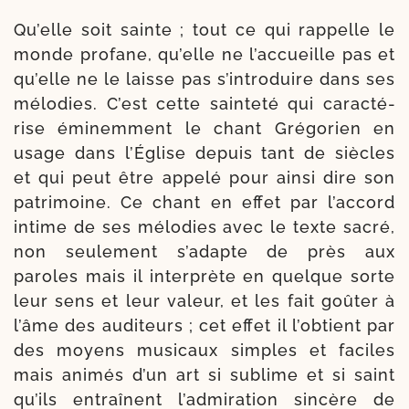
Qu’elle soit sainte ; tout ce qui rap­pelle le
monde pro­fane, qu’elle ne l’accueille pas et
qu’elle ne le laisse pas s’introduire dans ses
mélo­dies. C’est cette sain­te­té qui carac­té­
rise émi­nem­ment le chant Grégorien en
usage dans l’Église depuis tant de siècles
et qui peut être appe­lé pour ain­si dire son
patri­moine. Ce chant en effet par l’accord
intime de ses mélo­dies avec le texte sacré,
non seule­ment s’adapte de près aux
paroles mais il inter­prète en quelque sorte
leur sens et leur valeur, et les fait goû­ter à
l’âme des audi­teurs ; cet effet il l’obtient par
des moyens musi­caux simples et faciles
mais ani­més d’un art si sublime et si saint
qu’ils entraînent l’admiration sin­cère de