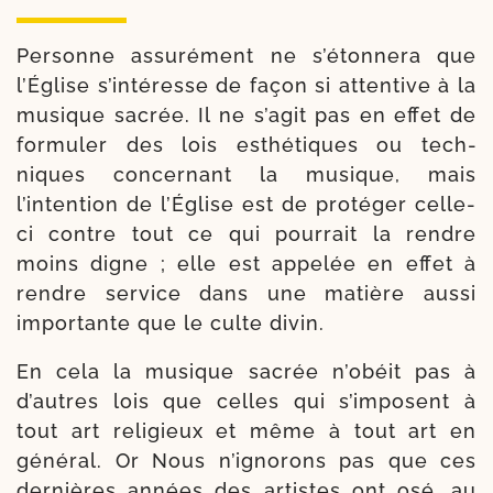
Personne assu­ré­ment ne s’étonnera que
l’Église s’intéresse de façon si atten­tive à la
musique sacrée. Il ne s’agit pas en effet de
for­mu­ler des lois esthé­tiques ou tech­
niques concer­nant la musique, mais
l’intention de l’Église est de pro­té­ger celle-​
ci contre tout ce qui pour­rait la rendre
moins digne ; elle est appe­lée en effet à
rendre ser­vice dans une matière aus­si
impor­tante que le culte divin.
En cela la musique sacrée n’obéit pas à
d’autres lois que celles qui s’imposent à
tout art reli­gieux et même à tout art en
géné­ral. Or Nous n’ignorons pas que ces
der­nières années des artistes ont osé, au