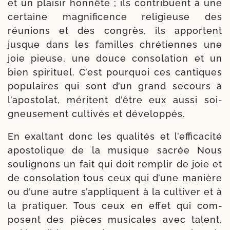
et un plai­sir hon­nête ; ils contri­buent à une
cer­taine magni­fi­cence reli­gieuse des
réunions et des congrès, ils apportent
jusque dans les familles chré­tiennes une
joie pieuse, une douce conso­la­tion et un
bien spi­ri­tuel. C’est pour­quoi ces can­tiques
popu­laires qui sont d’un grand secours à
l’apostolat, méritent d’être eux aus­si soi­
gneu­se­ment culti­vés et développés.
En exal­tant donc les qua­li­tés et l’efficacité
apos­to­lique de la musique sacrée Nous
sou­li­gnons un fait qui doit rem­plir de joie et
de conso­la­tion tous ceux qui d’une manière
ou d’une autre s’appliquent à la culti­ver et à
la pra­ti­quer. Tous ceux en effet qui com­
posent des pièces musi­cales avec talent,