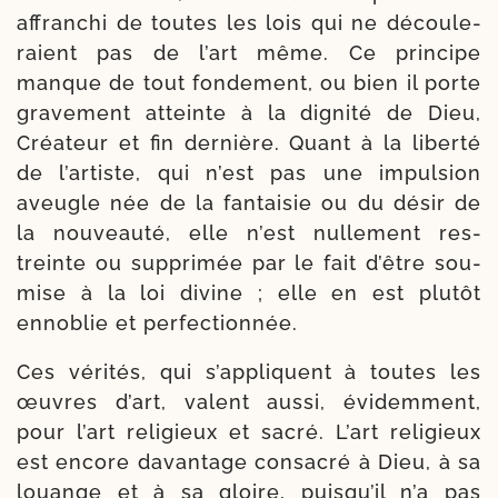
affran­chi de toutes les lois qui ne décou­le­
raient pas de l’art même. Ce prin­cipe
manque de tout fon­de­ment, ou bien il porte
gra­ve­ment atteinte à la digni­té de Dieu,
Créateur et fin der­nière. Quant à la liber­té
de l’artiste, qui n’est pas une impul­sion
aveugle née de la fan­tai­sie ou du désir de
la nou­veau­té, elle n’est nul­le­ment res­
treinte ou sup­pri­mée par le fait d’être sou­
mise à la loi divine ; elle en est plu­tôt
enno­blie et perfectionnée.
Ces véri­tés, qui s’appliquent à toutes les
œuvres d’art, valent aus­si, évi­dem­ment,
pour l’art reli­gieux et sacré. L’art reli­gieux
est encore davan­tage consa­cré à Dieu, à sa
louange et à sa gloire, puisqu’il n’a pas