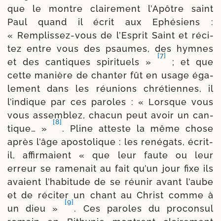
que le montre clai­re­ment l’Apôtre saint
Paul quand il écrit aux Ephésiens :
« Remplissez-​vous de l’Esprit Saint et réci­
tez entre vous des psaumes, des hymnes
[7]
et des can­tiques spi­ri­tuels »
; et que
cette manière de chan­ter fût en usage éga­
le­ment dans les réunions chré­tiennes, il
l’indique par ces paroles : « Lorsque vous
vous assem­blez, cha­cun peut avoir un can­
[8]
tique… »
. Pline atteste la même chose
après l’âge apos­to­lique : les rené­gats, écrit-​
il, affir­maient « que leur faute ou leur
erreur se rame­nait au fait qu’un jour fixe ils
avaient l’habitude de se réunir avant l’aube
et de réci­ter un chant au Christ comme à
[9]
un dieu »
. Ces paroles du pro­con­sul