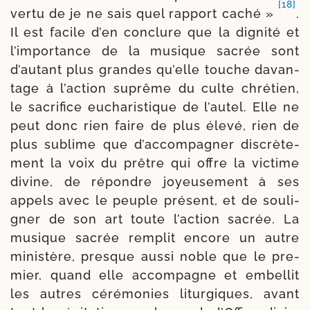
[18]
ver­tu de je ne sais quel rap­port caché »
.
Il est facile d’en conclure que la digni­té et
l’importance de la musique sacrée sont
d’autant plus grandes qu’elle touche davan­
tage à l’action suprême du culte chré­tien,
le sacri­fice eucha­ris­tique de l’autel. Elle ne
peut donc rien faire de plus éle­vé, rien de
plus sublime que d’accompagner dis­crè­te­
ment la voix du prêtre qui offre la vic­time
divine, de répondre joyeu­se­ment à ses
appels avec le peuple pré­sent, et de sou­li­
gner de son art toute l’action sacrée. La
musique sacrée rem­plit encore un autre
minis­tère, presque aus­si noble que le pre­
mier, quand elle accom­pagne et embel­lit
les autres céré­mo­nies litur­giques, avant