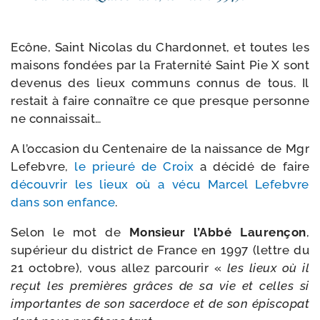
Ecône, Saint Nicolas du Chardonnet, et toutes les
mai­sons fon­dées par la Fraternité Saint Pie X sont
deve­nus des lieux com­muns connus de tous. Il
res­tait à faire connaître ce que presque per­sonne
ne connaissait…
A l’oc­ca­sion du Centenaire de la nais­sance de Mgr
Lefebvre,
le prieu­ré de Croix
a déci­dé de faire
décou­vrir les lieux où a vécu Marcel Lefebvre
dans son enfance
.
Selon le mot de
Monsieur l’Abbé Laurençon
,
supé­rieur du dis­trict de France en 1997 (lettre du
21 octobre), vous allez par­cou­rir «
les lieux où il
reçut les pre­mières grâces de sa vie et celles si
impor­tantes de son sacer­doce et de son épis­co­pat