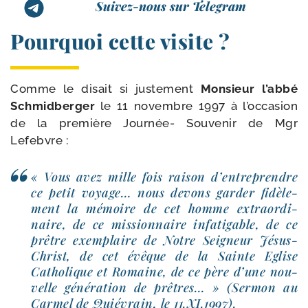
Suivez-nous sur Telegram
Pourquoi cette visite ?
Comme le disait si jus­te­ment
Monsieur l’ab­bé
Schmidberger
le 11 novembre 1997 à l’oc­ca­sion
de la pre­mière Journée- Souvenir de Mgr
Lefebvre :
« Vous avez mille fois rai­son d’en­tre­prendre
ce petit voyage… nous devons gar­der fidè­le­
ment la mémoire de cet homme extra­or­di­
naire, de ce mis­sion­naire infa­ti­gable, de ce
prêtre exem­plaire de Notre Seigneur Jésus-​
Christ, de cet évêque de la Sainte Eglise
Catholique et Romaine, de ce père d’une nou­
velle géné­ra­tion de prêtres… » (Sermon au
Carmel de Quiévrain, le 11.XI.1997).