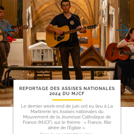
REPORTAGE DES ASSISES NATIONALES
2024 DU MJCF
Le dernier week-end de juin ont eu lieu à La
Martinerie les Assises nationales du
Mouvement de la Jeunesse Catholique de
France (MJCF), sur le thème : « France, fille
aînée de l’Église ».