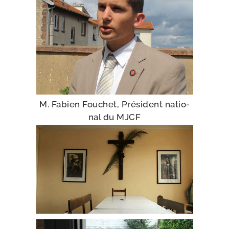
M. Fabien Fouchet, Président natio­
nal du MJCF