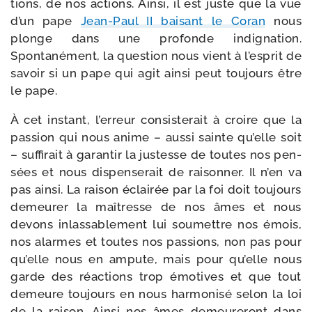
tions, de nos actions. Ainsi, il est juste que la vue
d’un pape
Jean-​Paul II bai­sant le Coran
nous
plonge dans une pro­fonde indi­gna­tion.
Spontanément, la ques­tion nous vient à l’es­prit de
savoir si un pape qui agit ain­si peut tou­jours être
le pape.
À cet ins­tant, l’er­reur consis­te­rait à croire que la
pas­sion qui nous anime – aus­si sainte qu’elle soit
– suf­fi­rait à garan­tir la jus­tesse de toutes nos pen­
sées et nous dis­pen­se­rait de rai­son­ner. Il n’en va
pas ain­si. La rai­son éclai­rée par la foi doit tou­jours
demeu­rer la maî­tresse de nos âmes et nous
devons inlas­sa­ble­ment lui sou­mettre nos émois,
nos alarmes et toutes nos pas­sions, non pas pour
qu’elle nous en ampute, mais pour qu’elle nous
garde des réac­tions trop émo­tives et que tout
demeure tou­jours en nous har­mo­ni­sé selon la loi
de la rai­son. Ainsi nos âmes demeu­re­ront dans