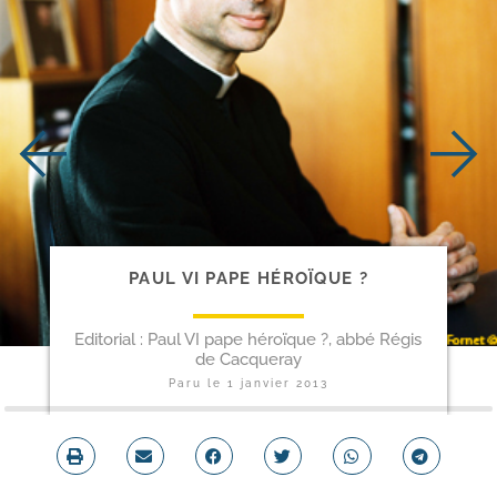
PAUL VI PAPE HÉROÏQUE ?
Editorial : Paul VI pape héroïque ?, abbé Régis
de Cacqueray
Paru le
1 janvier 2013