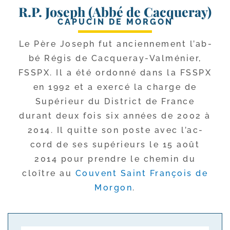
R.P. Joseph (Abbé de Cacqueray)
CAPUCIN DE MORGON
Le Père Joseph fut ancien­ne­ment l’ab­
bé Régis de Cacqueray-​Valménier,
FSSPX. Il a été ordon­né dans la FSSPX
en 1992 et a exer­cé la charge de
Supérieur du District de France
durant deux fois six années de 2002 à
2014. Il quitte son poste avec l’ac­
cord de ses supé­rieurs le 15 août
2014 pour prendre le che­min du
cloître au
Couvent Saint François de
Morgon
.