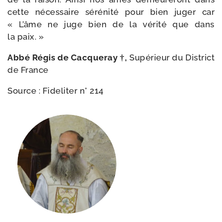
cette néces­saire séré­ni­té pour bien juger car
« L’âme ne juge bien de la véri­té que dans
la paix. »
Abbé Régis de Cacqueray †,
Supérieur du District
de France
Source : Fideliter n° 214