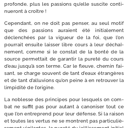
pro­fonde, plus les pas­sions qu’elle sus­cite conti­
nue­ront à croître !
Cependant, on ne doit pas pen­ser, au seul motif
que des pas­sions auraient été ini­tia­le­ment
déclen­chées par la vigueur de la foi, que l’on
pour­rait ensuite lais­ser libre cours à leur déchaî­
ne­ment, comme si le constat de la bon­té de la
source per­met­tait de garan­tir la pure­té du cours
d’eau jus­qu’à son terme. Car le fleuve, che­min fai­
sant, se charge sou­vent de tant d’eaux étran­gères
et de tant d’al­lu­vions qu’on peine à en retrou­ver la
lim­pi­di­té de l’origine.
La noblesse des prin­cipes pour les­quels on com­
bat ne suf­fit pas pour autant à cano­ni­ser tout ce
que l’on entre­prend pour leur défense. Si la rai­son
et toutes les ver­tus ne se montrent pas par­ti­cu­liè­