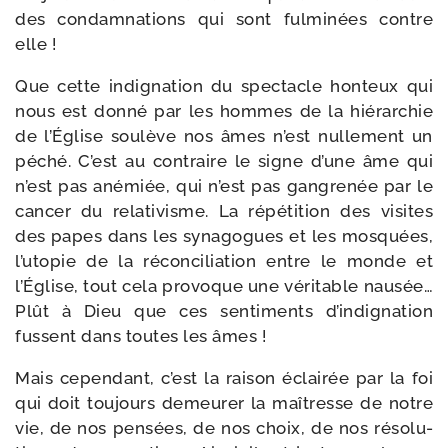
des condam­na­tions qui sont ful­mi­nées contre
elle !
Que cette indi­gna­tion du spec­tacle hon­teux qui
nous est don­né par les hommes de la hié­rar­chie
de l’Église sou­lève nos âmes n’est nul­le­ment un
péché. C’est au contraire le signe d’une âme qui
n’est pas ané­miée, qui n’est pas gan­gre­née par le
can­cer du rela­ti­visme. La répé­ti­tion des visites
des papes dans les syna­gogues et les mos­quées,
l’u­to­pie de la récon­ci­lia­tion entre le monde et
l’Église, tout cela pro­voque une véri­table nau­sée…
Plût à Dieu que ces sen­ti­ments d’in­di­gna­tion
fussent dans toutes les âmes !
Mais cepen­dant, c’est la rai­son éclai­rée par la foi
qui doit tou­jours demeu­rer la maî­tresse de notre
vie, de nos pen­sées, de nos choix, de nos réso­lu­