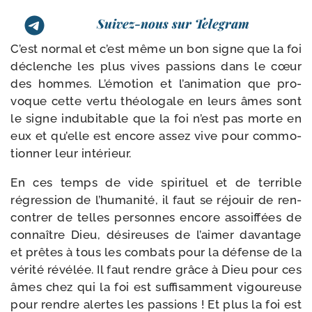
Suivez-nous sur Telegram
C’est nor­mal et c’est même un bon signe que la foi
déclenche les plus vives pas­sions dans le cœur
des hommes. L’émotion et l’a­ni­ma­tion que pro­
voque cette ver­tu théo­lo­gale en leurs âmes sont
le signe indu­bi­table que la foi n’est pas morte en
eux et qu’elle est encore assez vive pour com­mo­
tion­ner leur intérieur.
En ces temps de vide spi­ri­tuel et de ter­rible
régres­sion de l’hu­ma­ni­té, il faut se réjouir de ren­
con­trer de telles per­sonnes encore assoif­fées de
connaître Dieu, dési­reuses de l’ai­mer davan­tage
et prêtes à tous les com­bats pour la défense de la
véri­té révé­lée. Il faut rendre grâce à Dieu pour ces
âmes chez qui la foi est suf­fi­sam­ment vigou­reuse
pour rendre alertes les pas­sions ! Et plus la foi est