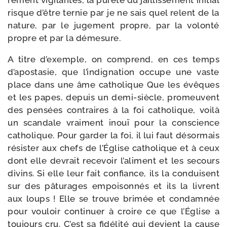
re­ment vigi­lantes, la pure­té du jaillis­se­ment ini­tial
risque d’être ter­nie par je ne sais quel relent de la
nature, par le juge­ment propre, par la volon­té
propre et par la démesure.
A titre d’exemple, on com­prend, en ces temps
d’a­po­sta­sie, que l’in­di­gna­tion occupe une vaste
place dans une âme catho­lique Que les évêques
et les papes, depuis un demi-​siècle, pro­meuvent
des pen­sées contraires à la foi catho­lique, voi­là
un scan­dale vrai­ment inouï pour la conscience
catho­lique. Pour gar­der la foi, il lui faut désor­mais
résis­ter aux chefs de l’Église catho­lique et à ceux
dont elle devrait rece­voir l’a­li­ment et les secours
divins. Si elle leur fait confiance, ils la conduisent
sur des pâtu­rages empoi­son­nés et ils la livrent
aux loups ! Elle se trouve bri­mée et condam­née
pour vou­loir conti­nuer à croire ce que l’Église a
tou­jours cru. C’est sa fidé­li­té qui devient la cause