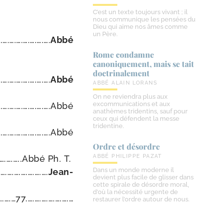
C’est un texte toujours vivant ; il
nous communique les pensées du
Dieu qui aime nos âmes comme
un Père.
.….….….….….….
Abbé
Rome condamne
canoniquement, mais se tait
doctrinalement
.….….….….….….
Abbé
ABBÉ ALAIN LORANS
On ne reviendra plus aux
excommunications et aux
.….….….….….….….Abbé
anathèmes tridentins, sauf pour
ceux qui défendent la messe
tridentine.
66.….….….….….….….Abbé
Ordre et désordre
ABBÉ PHILIPPE PAZAT
….….….…..Abbé Ph. T.
Dans un monde moderne il
.….….….….….….
Jean-​
devient plus facile de glisser dans
cette spirale de désordre moral,
d’où la nécessité urgente de
….…77.….….….….….….…
restaurer l’ordre autour de nous.