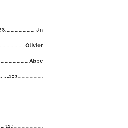
8.….….….….….….…..Un
.….….….….…..
Olivier
….….….….….…..
Abbé
.……102.….….….….….….
110.….….….….….….….