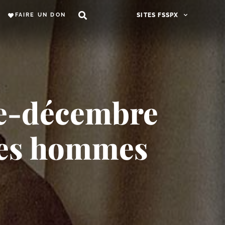
FAIRE UN DON
SITES FSSPX
re-​décembre
des hommes