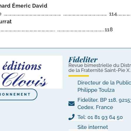
rnard Émeric David
….….….….….….….….….….….….….… .….….….….….….….….….…… 114.….….….
urrat
.….….….….….….….….….….….….. .….….….….….….….….….….…..118
Fideliter
Revue bimestrielle du Distr
de la Fraternité Saint-Pie X.
Directeur de la Publi
Philippe Toulza
BONNEMENT
Fideliter, BP 118, 92
Cedex, France
Tel: 01 81 93 64 50
Site internet