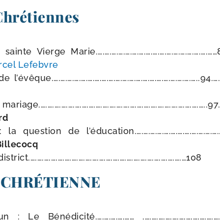
 Chrétiennes
ainte Vierge Marie.….….….….….….….….….….….….….….….….……8
cel Lefebvre
’évêque.….….….….….….….….….….….….….….….….….….….….…..94.….…
ge.….….….….….….….….….….….….….….….….….….….….….….….…..97.….
rd
la ques­tion de l’éducation.….….….….….….….….….….….….…
Billecocq
istrict.….….….….….….….….….….….….….….….….….….….….….….…108
 CHRÉTIENNE
 Le Bénédicité.….….….….…… .….….….….….….….….….….….…..