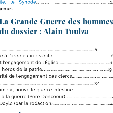
ile, le Synode
.….….…… .….….….….….….….….….….….….….….….…1.
acourt
 La Grande Guerre des hommes
u dossier : Alain Toulza
.….….….….….….….….….….….….….….….….….….….….….….….….…..5
 à l’o­rée du xxe siècle.….….….….….….….….….….….….….….….……
l’en­ga­ge­ment de l’Église.….….….….….….….….….….….….….……
héros de la patrie.….….….….….….….….….….….….….….….….….….19
i­té de l’en­ga­ge­ment des clercs.….….….….….….….….….….….
.….….….….….….….….….….….….….….….….….….….….….….….….….34
e », nou­velle guerre intes­tine.…. .….….….….….….….….…
 à la guerre (Père Doncoeur).….….….….….….….….….….….….…
yle (par la rédaction).….….….….….….….….….….….….….….….….