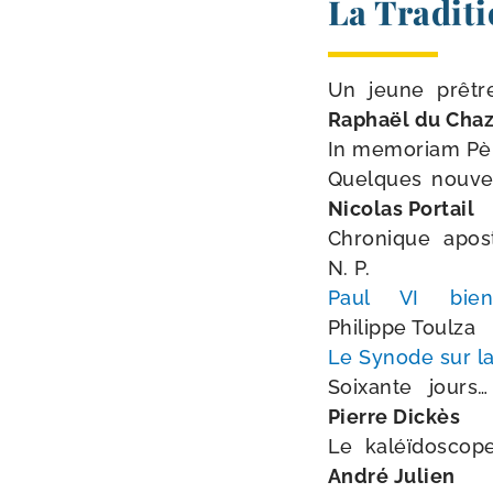
La Traditi
Un jeune prêtre f
Raphaël du Cha
In memo­riam Père 
Quelques nou­velle
Nicolas Portail
Chronique apos­to­
N. P.
Paul VI bien­
Philippe Toulza
Le Synode sur la
Soixante jours… qu
Pierre Dickès
Le kaléï­do­scope 
André Julien