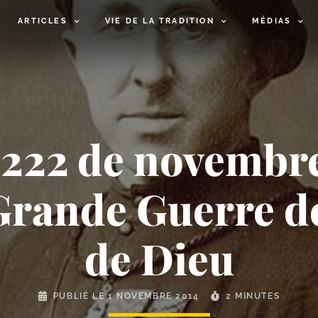
ARTICLES
VIE DE LA TRADITION
MÉDIAS
° 222 de novemb
 Grande Guerre 
de Dieu
PUBLIÉ LE
1 NOVEMBRE 2014
2 MINUTES