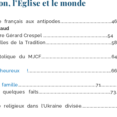
on, l’Église et le monde
ran­çais aux antipodes.….….….….….….….….….….….….….…46.…
zaud
Gérard Crespel .….….….….….….….….….….….….….….….….……54
s de la Tradition.….….….….….….….….….….….….….….….….….…58.…
lique du MJCF.….….….….….….….….….….….….….….….….….….….64
heu­reux !
.….….….….….….….….….….….….….….….….….….….….….……
 famille
.….….….….….….….….….….….….….….….….….….….….….71.….….….
elques faits.….….….….….….….….….….….….….….….….….….……73.…
reli­gieux dans l’Ukraine divisée.….….….….….….….….….….