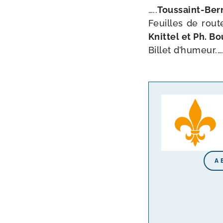
…..
Toussaint-​Be
Feuilles de route .
Knittel et Ph. Bo
Billet d’hu­meur.….…
A