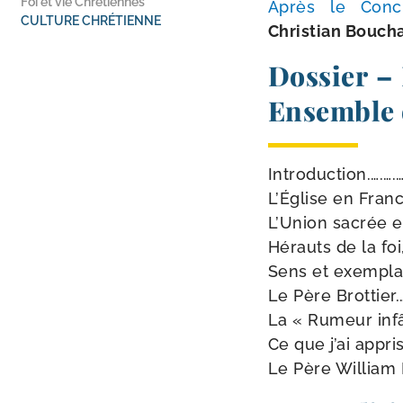
Foi et vie Chrétiennes
Après le Conc
CULTURE CHRÉTIENNE
Christian Bouch
Dossier –
Ensemble d
Introduction.….….….…
L’Église en France
L’Union sacrée et 
Hérauts de la foi, 
Sens et exem­pla­r
Le Père Brottier.….…
La « Rumeur infâm
Ce que j’ai appris
Le Père William Do