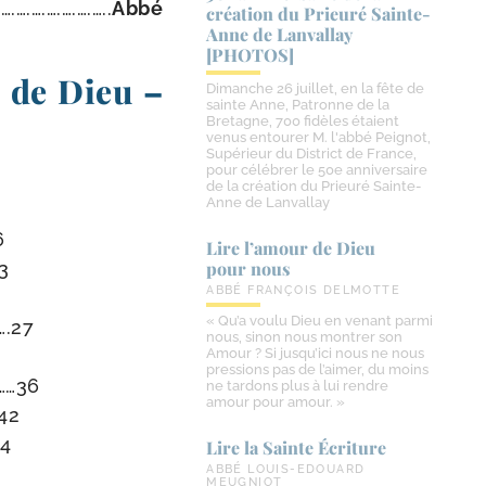
….….….….….….…..
Abbé
création du Prieuré Sainte-​
Anne de Lanvallay
[PHOTOS]
 de Dieu –
Dimanche 26 juillet, en la fête de
sainte Anne, Patronne de la
Bretagne, 700 fidèles étaient
venus entourer M. l'abbé Peignot,
Supérieur du District de France,
pour célébrer le 50e anniversaire
de la création du Prieuré Sainte-
Anne de Lanvallay
6
Lire l’amour de Dieu
13
pour nous
ABBÉ FRANÇOIS DELMOTTE
« Qu’a voulu Dieu en venant parmi
….27
nous, sinon nous montrer son
Amour ? Si jusqu’ici nous ne nous
pressions pas de l’aimer, du moins
.……36
ne tardons plus à lui rendre
amour pour amour. »
.42
44
Lire la Sainte Écriture
ABBÉ LOUIS-EDOUARD
MEUGNIOT