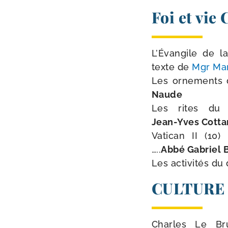
Foi et vie
L’Évangile de la s
texte de
Mgr Mar
Les orne­ments de l
Naude
Les rites du maria
Jean-​Yves Cotta
Vatican II (10) : 
…..
Abbé Gabriel 
Les acti­vi­tés du d
CULTURE
Charles Le Brun :