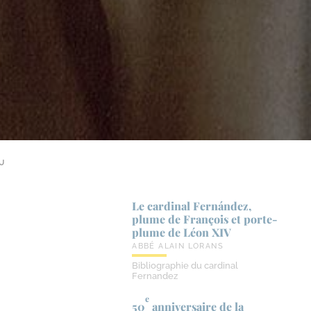
U
Le cardinal Fernández,
plume de François et porte-​
plume de Léon XIV
ABBÉ ALAIN LORANS
Bibliographie du cardinal
Fernandez
e
50
anniversaire de la