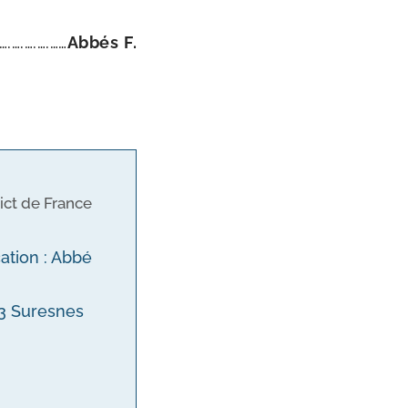
….….….….……
Abbés F.
ict de France
cation : Abbé
153 Suresnes