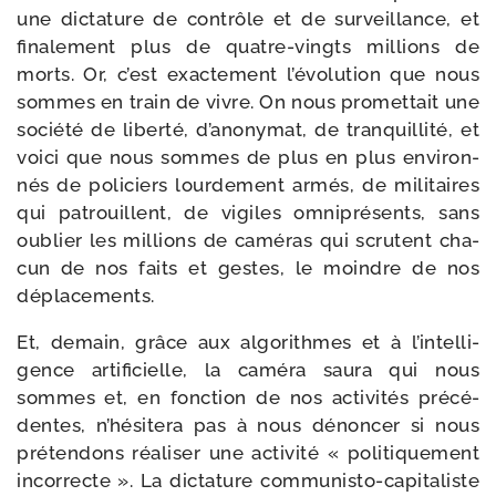
une dic­ta­ture de contrôle et de sur­veillance, et
fina­le­ment plus de quatre-​vingts mil­lions de
morts. Or, c’est exac­te­ment l’é­vo­lu­tion que nous
sommes en train de vivre. On nous pro­met­tait une
socié­té de liber­té, d’a­no­ny­mat, de tran­quilli­té, et
voi­ci que nous sommes de plus en plus envi­ron­
nés de poli­ciers lour­de­ment armés, de mili­taires
qui patrouillent, de vigiles omni­pré­sents, sans
oublier les mil­lions de camé­ras qui scrutent cha­
cun de nos faits et gestes, le moindre de nos
déplacements.
Et, demain, grâce aux algo­rithmes et à l’in­tel­li­
gence arti­fi­cielle, la camé­ra sau­ra qui nous
sommes et, en fonc­tion de nos acti­vi­tés pré­cé­
dentes, n’hé­si­te­ra pas à nous dénon­cer si nous
pré­ten­dons réa­li­ser une acti­vi­té « poli­ti­que­ment
incor­recte ». La dic­ta­ture communisto-​capitaliste