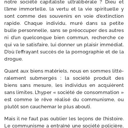
notre socié­té capi­ta­liste ultra­li­bé­rale ? Dieu et
l’âme immor­telle, la ver­tu et la vie spi­ri­tuelle y
sont comme des sou­ve­nirs en voie d’ex­tinc­tion
rapide. Chaque indi­vi­du, muré dans sa petite
bulle per­son­nelle, sans se pré­oc­cu­per des autres
ni d’un quel­conque bien com­mun, recherche ce
qui va le satis­faire, lui don­ner un plai­sir immé­diat.
D’où l’ef­frayant suc­cès de la por­no­gra­phie et de la
drogue.
Quant aux biens maté­riels, nous en sommes lit­té­
ra­le­ment sub­mer­gés : la socié­té pro­duit des
biens sans mesure, les indi­vi­dus en acquièrent
sans limites. L’hyper « socié­té de consom­ma­tion »
est comme le rêve réa­li­sé du com­mu­nisme, ou
plu­tôt son cau­che­mar le plus abouti.
Mais il ne faut pas oublier les leçons de l’his­toire.
Le com­mu­nisme a entraî­né une socié­té poli­cière,