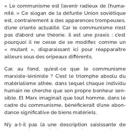
« Le com­mu­nisme est l’a­ve­nir radieux de l’hu­ma­
ni­té. » Ce slo­gan de la défunte Union sovié­tique
est, contrai­re­ment à des appa­rences trom­peuses,
d’une criante actua­li­té. Car le com­mu­nisme n’est
pas d’a­bord une théo­rie, il est une praxis : c’est
pour­quoi il ne cesse de se modi­fier, comme un
« mutant », dis­pa­rais­sant ici pour réap­pa­raître
ailleurs sous des ori­peaux différents.
Car, au fond, qu’est-​ce que le com­mu­nisme
marxiste-​léniniste ? C’est le triomphe abso­lu du
maté­ria­lisme athée, dans lequel chaque indi­vi­du
humain ne cherche que son propre bon­heur sen­
sible. Et Marx ima­gi­nait que tout homme, dans le
cadre du com­mu­nisme, béné­fi­cie­rait d’une abon­
dance signi­fi­ca­tive de biens matériels.
N’y a‑t-​il pas là une des­crip­tion sai­sis­sante de