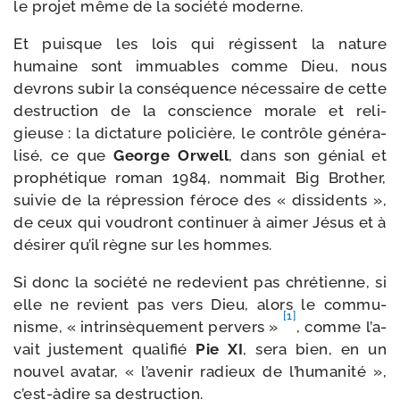
le pro­jet même de la socié­té moderne.
Et puisque les lois qui régissent la nature
humaine sont immuables comme Dieu, nous
devrons subir la consé­quence néces­saire de cette
des­truc­tion de la conscience morale et reli­
gieuse : la dic­ta­ture poli­cière, le contrôle géné­ra­
li­sé, ce que
George Orwell
, dans son génial et
pro­phé­tique roman 1984, nom­mait Big Brother,
sui­vie de la répres­sion féroce des « dis­si­dents »,
de ceux qui vou­dront conti­nuer à aimer Jésus et à
dési­rer qu’il règne sur les hommes.
Si donc la socié­té ne rede­vient pas chré­tienne, si
elle ne revient pas vers Dieu, alors le com­mu­
[1]
nisme, « intrin­sè­que­ment per­vers »
, comme l’a­
vait jus­te­ment qua­li­fié
Pie XI
, sera bien, en un
nou­vel ava­tar, « l’a­ve­nir radieux de l’hu­ma­ni­té »,
c’est-​àdire sa destruction.