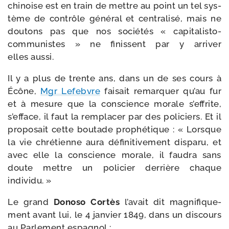
chi­noise est en train de mettre au point un tel sys­
tème de contrôle géné­ral et cen­tra­li­sé, mais ne
dou­tons pas que nos socié­tés « capitalisto-​
communistes » ne finissent par y arri­ver
elles aussi.
Il y a plus de trente ans, dans un de ses cours à
Écône,
Mgr Lefebvre
fai­sait remar­quer qu’au fur
et à mesure que la conscience morale s’ef­frite,
s’ef­face, il faut la rem­pla­cer par des poli­ciers. Et il
pro­po­sait cette bou­tade pro­phé­tique : « Lorsque
la vie chré­tienne aura défi­ni­ti­ve­ment dis­pa­ru, et
avec elle la conscience morale, il fau­dra sans
doute mettre un poli­cier der­rière chaque
individu. »
Le grand
Donoso Cortès
l’a­vait dit magni­fi­que­
ment avant lui, le 4 jan­vier 1849, dans un dis­cours
au Parlement espagnol :