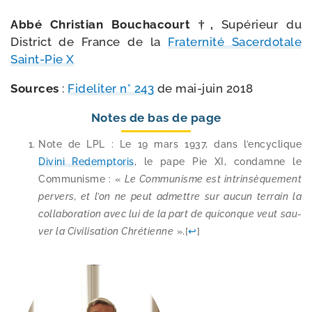
Abbé Christian Bouchacourt †,
Supérieur du
District de France de la
Fraternité Sacerdotale
Saint-​Pie X
Sources
:
Fideliter n° 243
de mai-​juin 2018
Notes de bas de page
Note de LPL : Le 19 mars 1937, dans l’en­cy­clique
Divini Redemptoris
, le pape Pie XI, condamne le
Communisme : «
Le Communisme est intrin­sè­que­ment
per­vers, et l’on ne peut admettre sur aucun ter­rain la
col­la­bo­ra­tion avec lui de la part de qui­conque veut sau­
ver la Civilisation Chrétienne
».
[
↩
]