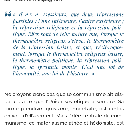
« Il n’y a, Messieurs, que deux répres­sions
pos­sibles : l’une inté­rieure, l’autre exté­rieure ;
la répres­sion reli­gieuse et la répres­sion poli­
tique. Elles sont de telle nature que, lorsque le
ther­mo­mètre reli­gieux s’é­lève, le ther­mo­mètre
de la répres­sion baisse, et que, réci­pro­que­
ment, lorsque le ther­mo­mètre reli­gieux baisse,
le ther­mo­mètre poli­tique, la répres­sion poli­
tique, la tyran­nie monte. C’est une loi de
l’hu­ma­ni­té, une loi de l’histoire. »
Ne croyons donc pas que le com­mu­nisme ait dis­
pa­ru, parce que l’Union sovié­tique a som­bré. Sa
forme pri­mi­tive, gros­sière, impar­faite, est certes
en voie d’ef­fa­ce­ment. Mais l’i­dée cen­trale du com­
mu­nisme, ce maté­ria­lisme athée et hédo­niste, est