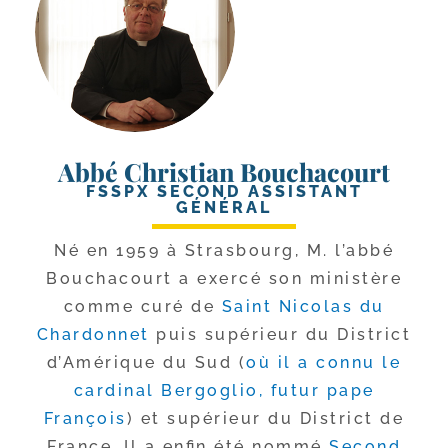
Abbé Christian Bouchacourt
FSSPX SECOND ASSISTANT
GÉNÉRAL
Né en 1959 à Strasbourg, M. l’ab­bé
Bouchacourt a exer­cé son minis­tère
comme curé de
Saint Nicolas du
Chardonnet
puis supé­rieur du District
d’Amérique du Sud (
où il a connu le
car­di­nal Bergoglio, futur pape
François
) et supé­rieur du District de
France. Il a enfin été nom­mé
Second