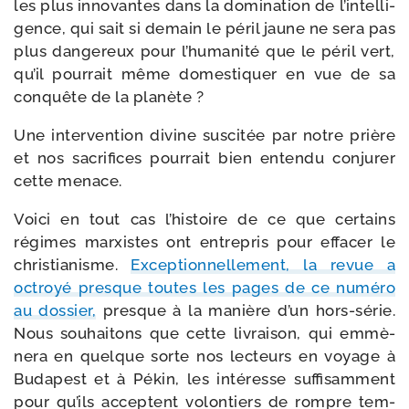
les plus inno­vantes dans la domi­na­tion de l’in­tel­li­
gence, qui sait si demain le péril jaune ne sera pas
plus dan­ge­reux pour l’hu­ma­ni­té que le péril vert,
qu’il pour­rait même domes­ti­quer en vue de sa
conquête de la planète ?
Une inter­ven­tion divine sus­ci­tée par notre prière
et nos sacri­fices pour­rait bien enten­du conju­rer
cette menace.
Voici en tout cas l’his­toire de ce que cer­tains
régimes mar­xistes ont entre­pris pour effa­cer le
chris­tia­nisme.
Exceptionnellement, la revue a
octroyé presque toutes les pages de ce numé­ro
au dos­sier,
presque à la manière d’un hors-​série.
Nous sou­hai­tons que cette livrai­son, qui emmè­
ne­ra en quelque sorte nos lec­teurs en voyage à
Budapest et à Pékin, les inté­resse suf­fi­sam­ment
pour qu’ils acceptent volon­tiers de rompre tem­