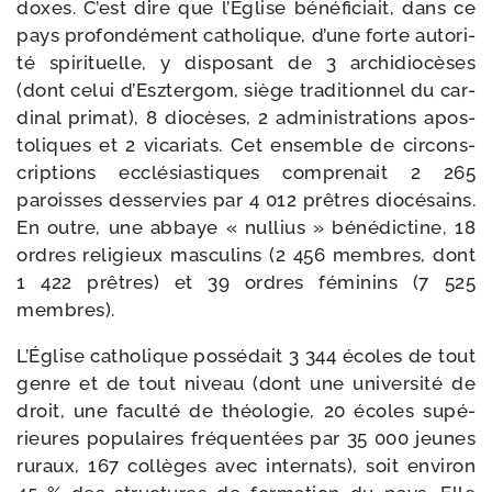
doxes. C’est dire que l’Église béné­fi­ciait, dans ce
pays pro­fon­dé­ment catho­lique, d’une forte auto­ri­
té spi­ri­tuelle, y dis­po­sant de 3 archi­dio­cèses
(dont celui d’Esztergom, siège tra­di­tion­nel du car­
di­nal pri­mat), 8 dio­cèses, 2 admi­nis­tra­tions apos­
to­liques et 2 vica­riats. Cet ensemble de cir­cons­
crip­tions ecclé­sias­tiques com­pre­nait 2 265
paroisses des­ser­vies par 4 012 prêtres dio­cé­sains.
En outre, une abbaye « nul­lius » béné­dic­tine, 18
ordres reli­gieux mas­cu­lins (2 456 membres, dont
1 422 prêtres) et 39 ordres fémi­nins (7 525
membres).
L’Église catho­lique pos­sé­dait 3 344 écoles de tout
genre et de tout niveau (dont une uni­ver­si­té de
droit, une facul­té de théo­lo­gie, 20 écoles supé­
rieures popu­laires fré­quen­tées par 35 000 jeunes
ruraux, 167 col­lèges avec inter­nats), soit envi­ron