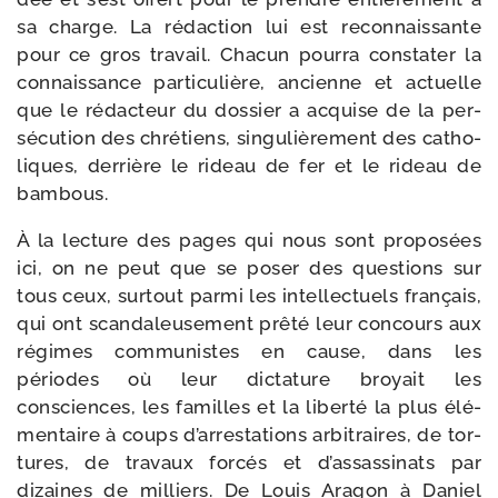
sa charge. La rédac­tion lui est recon­nais­sante
pour ce gros tra­vail. Chacun pour­ra consta­ter la
connais­sance par­ti­cu­lière, ancienne et actuelle
que le rédac­teur du dos­sier a acquise de la per­
sé­cu­tion des chré­tiens, sin­gu­liè­re­ment des catho­
liques, der­rière le rideau de fer et le rideau de
bambous.
À la lec­ture des pages qui nous sont pro­po­sées
ici, on ne peut que se poser des ques­tions sur
tous ceux, sur­tout par­mi les intel­lec­tuels fran­çais,
qui ont scan­da­leu­se­ment prê­té leur concours aux
régimes com­mu­nistes en cause, dans les
périodes où leur dic­ta­ture broyait les
consciences, les familles et la liber­té la plus élé­
men­taire à coups d’ar­res­ta­tions arbi­traires, de tor­
tures, de tra­vaux for­cés et d’as­sas­si­nats par
dizaines de mil­liers. De Louis Aragon à Daniel