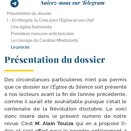
Suivez-nous sur Telegram
Présentation du dossier
I – En Hongrie, la Croix pour l’Église et son chef
Une église florissante
Premières mesures anticléricales
Le courage du Cardinal Mindszenty
Le procès
Présentation du dossier
Des cir­cons­tances par­ti­cu­lières n’ont pas per­mis
que ce dos­sier sur
l’Église du Silence
soit pré­sen­té
à nos lec­teurs avant la fin de l’an­née pré­cé­dente,
comme il aurait été sou­hai­table puisque c’é­tait le
cen­te­naire de la Révolution d’oc­tobre. Le voi­ci
donc insé­ré dans le pré­sent numé­ro de notre
revue. C’est
M. Alain Toulza
qui en a pro­po­sé l’i­
dée et s’est offert pour le prendre entiè­re­ment à