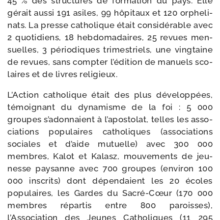
45 % des struc­tures de for­ma­tion du pays. Elle
gérait aus­si 191 asiles, 99 hôpi­taux et 120 orphe­li­
nats. La presse catho­lique était consi­dé­rable avec
2 quo­ti­diens, 18 heb­do­ma­daires, 25 revues men­
suelles, 3 pério­diques tri­mes­triels, une ving­taine
de revues, sans comp­ter l’é­di­tion de manuels sco­
laires et de livres religieux.
L’Action catho­lique était des plus déve­lop­pées,
témoi­gnant du dyna­misme de la foi : 5 000
groupes s’a­don­naient à l’a­pos­to­lat, telles les asso­
cia­tions popu­laires catho­liques (asso­cia­tions
sociales et d’aide mutuelle) avec 300 000
membres, Kalot et Kalasz, mou­ve­ments de jeu­
nesse pay­sanne avec 700 groupes (envi­ron 100
000 ins­crits) dont dépen­daient les 20 écoles
popu­laires, les Gardes du Sacré-​Cœur (170 000
membres répar­tis entre 800 paroisses),
l’Association des Jeunes Catholiques (11 295