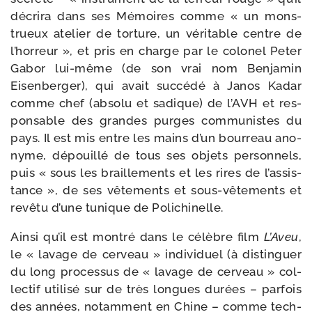
décri­ra dans ses Mémoires comme « un mons­
trueux ate­lier de tor­ture, un véri­table centre de
l’hor­reur », et pris en charge par le colo­nel Peter
Gabor lui-​même (de son vrai nom Benjamin
Eisenberger), qui avait suc­cé­dé à Janos Kadar
comme chef (abso­lu et sadique) de l’AVH et res­
pon­sable des grandes purges com­mu­nistes du
pays. Il est mis entre les mains d’un bour­reau ano­
nyme, dépouillé de tous ses objets per­son­nels,
puis « sous les braille­ments et les rires de l’as­sis­
tance », de ses vête­ments et sous-​vêtements et
revê­tu d’une tunique de Polichinelle.
Ainsi qu’il est mon­tré dans le célèbre film
L’Aveu
,
le « lavage de cer­veau » indi­vi­duel (à dis­tin­guer
du long pro­ces­sus de « lavage de cer­veau » col­
lec­tif uti­li­sé sur de très longues durées – par­fois
des années, notam­ment en Chine – comme tech­