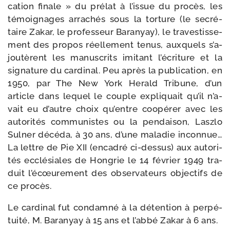
ca­tion finale » du pré­lat à l’is­sue du pro­cès, les
témoi­gnages arra­chés sous la tor­ture (le secré­
taire Zakar, le pro­fes­seur Baranyay), le tra­ves­tis­se­
ment des pro­pos réel­le­ment tenus, aux­quels s’a­
jou­tèrent les manus­crits imi­tant l’é­cri­ture et la
signa­ture du car­di­nal. Peu après la publi­ca­tion, en
1950, par The New York Herald Tribune, d’un
article dans lequel le couple expli­quait qu’il n’a­
vait eu d’autre choix qu’entre coopé­rer avec les
auto­ri­tés com­mu­nistes ou la pen­dai­son, Laszlo
Sulner décé­da, à 30 ans, d’une mala­die incon­nue…
La lettre de Pie XII (enca­dré ci-​dessus) aux auto­ri­
tés ecclé­siales de Hongrie le 14 février 1949 tra­
duit l’é­cœu­re­ment des obser­va­teurs objec­tifs de
ce procès.
Le car­di­nal fut condam­né à la déten­tion à per­pé­
tui­té, M. Baranyay à 15 ans et l’ab­bé Zakar à 6 ans.