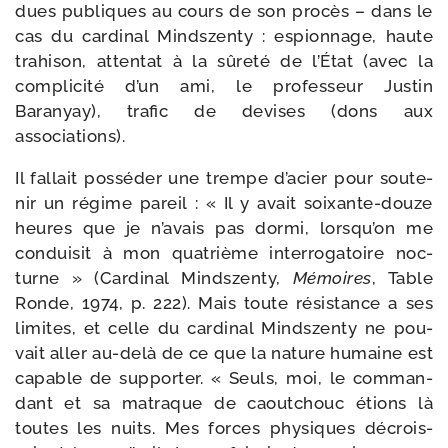
dues publiques au cours de son pro­cès – dans le
cas du car­di­nal Mindszenty : espion­nage, haute
tra­hi­son, atten­tat à la sûre­té de l’État (avec la
com­pli­ci­té d’un ami, le pro­fes­seur Justin
Baranyay), tra­fic de devises (dons aux
associations).
Il fal­lait pos­sé­der une trempe d’a­cier pour sou­te­
nir un régime pareil : « Il y avait soixante-​douze
heures que je n’a­vais pas dor­mi, lors­qu’on me
condui­sit à mon qua­trième inter­ro­ga­toire noc­
turne » (Cardinal Mindszenty,
Mémoires
, Table
Ronde, 1974, p. 222). Mais toute résis­tance a ses
limites, et celle du car­di­nal Mindszenty ne pou­
vait aller au-​delà de ce que la nature humaine est
capable de sup­por­ter. « Seuls, moi, le com­man­
dant et sa matraque de caou­tchouc étions là
toutes les nuits. Mes forces phy­siques décrois­