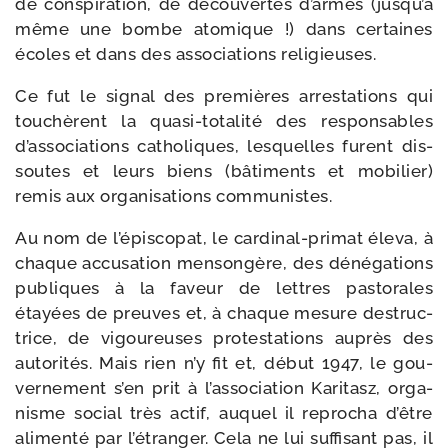
de conspi­ra­tion, de décou­vertes d’armes (jus­qu’à
même une bombe ato­mique !) dans cer­taines
écoles et dans des asso­cia­tions religieuses.
Ce fut le signal des pre­mières arres­ta­tions qui
tou­chèrent la quasi-​totalité des res­pon­sables
d’as­so­cia­tions catho­liques, les­quelles furent dis­
soutes et leurs biens (bâti­ments et mobi­lier)
remis aux orga­ni­sa­tions communistes.
Au nom de l’é­pis­co­pat, le cardinal-​primat éle­va, à
chaque accu­sa­tion men­son­gère, des déné­ga­tions
publiques à la faveur de lettres pas­to­rales
étayées de preuves et, à chaque mesure des­truc­
trice, de vigou­reuses pro­tes­ta­tions auprès des
auto­ri­tés. Mais rien n’y fit et, début 1947, le gou­
ver­ne­ment s’en prit à l’as­so­cia­tion Karitasz, orga­
nisme social très actif, auquel il repro­cha d’être
ali­men­té par l’é­tran­ger. Cela ne lui suf­fi­sant pas, il