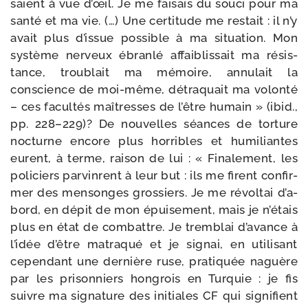
saient à vue d’œil. Je me fai­sais du sou­ci pour ma
san­té et ma vie. (…) Une cer­ti­tude me res­tait : il n’y
avait plus d’is­sue pos­sible à ma situa­tion. Mon
sys­tème ner­veux ébran­lé affai­blis­sait ma résis­
tance, trou­blait ma mémoire, annu­lait la
conscience de moi-​même, détra­quait ma volon­té
– ces facul­tés maî­tresses de l’être humain » (ibid.,
pp. 228–229)? De nou­velles séances de tor­ture
noc­turne encore plus hor­ribles et humi­liantes
eurent, à terme, rai­son de lui : « Finalement, les
poli­ciers par­vinrent à leur but : ils me firent confir­
mer des men­songes gros­siers. Je me révol­tai d’a­
bord, en dépit de mon épui­se­ment, mais je n’é­tais
plus en état de com­battre. Je trem­blai d’a­vance à
l’i­dée d’être matra­qué et je signai, en uti­li­sant
cepen­dant une der­nière ruse, pra­ti­quée naguère
par les pri­son­niers hon­grois en Turquie : je fis
suivre ma signa­ture des ini­tiales CF qui signi­fient