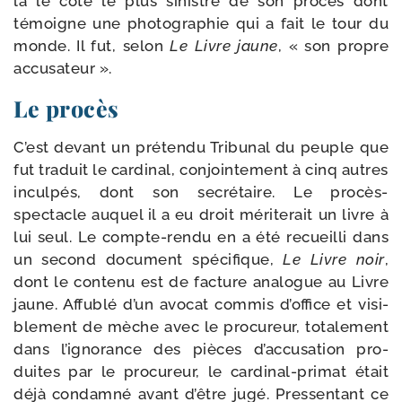
là le côté le plus sinistre de son pro­cès dont
témoigne une pho­to­gra­phie qui a fait le tour du
monde. Il fut, selon
Le Livre jaune
, « son propre
accusateur ».
Le procès
C’est devant un pré­ten­du Tribunal du peuple que
fut tra­duit le car­di­nal, conjoin­te­ment à cinq autres
incul­pés, dont son secré­taire. Le procès-​
spectacle auquel il a eu droit méri­te­rait un livre à
lui seul. Le compte-​rendu en a été recueilli dans
un second docu­ment spé­ci­fique,
Le Livre noir
,
dont le conte­nu est de fac­ture ana­logue au Livre
jaune. Affublé d’un avo­cat com­mis d’of­fice et visi­
ble­ment de mèche avec le pro­cu­reur, tota­le­ment
dans l’i­gno­rance des pièces d’ac­cu­sa­tion pro­
duites par le pro­cu­reur, le cardinal-​primat était
déjà condam­né avant d’être jugé. Pressentant ce