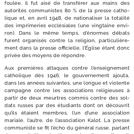
fou­lée, il fut aisé de trans­fé­rer aux mains des
auto­ri­tés com­mu­nistes 80 % de la presse catho­
lique et, en avril 1948, de natio­na­li­ser la tota­li­té
des impri­me­ries ecclé­siales (une ving­taine envi­
ron). Dans le même temps, d’é­normes débats
furent orga­ni­sés contre la reli­gion, par­ti­cu­liè­re­
ment dans la presse offi­cielle, l’Église étant donc
pri­vée des moyens de répondre.
Aux pre­mières attaques contre l’en­sei­gne­ment
catho­lique dès 1946, le gou­ver­ne­ment ajou­ta,
dans les années sui­vantes, une longue et vio­lente
cam­pagne contre les asso­cia­tions reli­gieuses à
par­tir de deux meurtres com­mis contre des sol­
dats russes par des étu­diants dont on décou­vrit
qu’ils étaient membres, l’un d’une asso­cia­tion
mariale, l’autre, de l’as­so­cia­tion Kalot. La presse
com­mu­niste se fit l’é­cho du géné­ral russe, par­lant