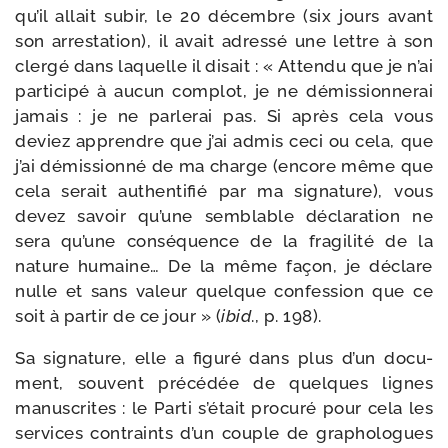
qu’il allait subir, le 20 décembre (six jours avant
son arres­ta­tion), il avait adres­sé une lettre à son
cler­gé dans laquelle il disait : « Attendu que je n’ai
par­ti­ci­pé à aucun com­plot, je ne démis­sion­ne­rai
jamais : je ne par­le­rai pas. Si après cela vous
deviez apprendre que j’ai admis ceci ou cela, que
j’ai démis­sion­né de ma charge (encore même que
cela serait authen­ti­fié par ma signa­ture), vous
devez savoir qu’une sem­blable décla­ra­tion ne
sera qu’une consé­quence de la fra­gi­li­té de la
nature humaine… De la même façon, je déclare
nulle et sans valeur quelque confes­sion que ce
soit à par­tir de ce jour » (
ibid
., p. 198).
Sa signa­ture, elle a figu­ré dans plus d’un docu­
ment, sou­vent pré­cé­dée de quelques lignes
manus­crites : le Parti s’é­tait pro­cu­ré pour cela les
ser­vices contraints d’un couple de gra­pho­logues