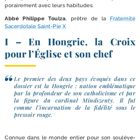
po­rai­re­ment avec leurs habitudes.
Abbé Philippe Toulza
, prêtre de la
Fraternité
Sacerdotale Saint-​Pie X
I – En Hongrie, la Croix
pour l’Église et son chef
Le pre­mier des deux pays évo­qués dans ce
dos­sier est la Hongrie : nation emblé­ma­tique
par la pro­fon­deur de son catho­li­cisme et par
la figure du car­di­nal Mindszenty. Il fut
comme l’in­car­na­tion de la fidé­li­té sous le
pres­soir rouge.
Connue dans le monde entier pour son sou­lè­ve­