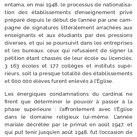
enta­ma, en mai 1948, le pro­ces­sus de natio­na­li­sa­
tion des éta­blis­se­ments d’en­sei­gne­ment pri­vé
pré­pa­ré depuis le début de l’an­née par une cam­
pagne de signa­tures lit­té­ra­le­ment arra­chées aux
ensei­gnants et aux étu­diants par des pres­sions
diverses, et qui se pour­sui­vit dans les entre­prises
et les bureaux, ceux qui refu­saient de signer la
péti­tion étant chas­sés de leur école ou licen­ciés.
3 163 écoles et 177 col­lèges et ins­ti­tuts supé­
rieurs, soit la presque tota­li­té des éta­blis­se­ments
et 600 000 élèves furent enle­vés à l’Église.
Les éner­giques condam­na­tions du car­di­nal ne
firent que déter­mi­ner le pou­voir à pas­ser à la
phase supé­rieure : l’af­fron­te­ment avec l’Église
dans le domaine reli­gieux lui-​même. L’année
mariale décré­tée par le pri­mat en août 1947, et
qui put tenir jus­qu’en août 1948, fut l’oc­ca­sion de