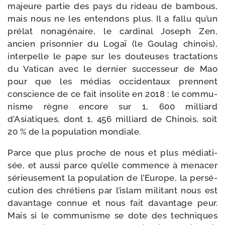
majeure par­tie des pays du rideau de bam­bous,
mais nous ne les enten­dons plus. Il a fal­lu qu’un
pré­lat nona­gé­naire, le car­di­nal Joseph Zen,
ancien pri­son­nier du Logaï (le Goulag chi­nois),
inter­pelle le pape sur les dou­teuses trac­ta­tions
du Vatican avec le der­nier suc­ces­seur de Mao
pour que les médias occi­den­taux prennent
conscience de ce fait inso­lite en 2018 : le com­mu­
nisme règne encore sur 1, 600 mil­liard
d’Asiatiques, dont 1, 456 mil­liard de Chinois, soit
20 % de la popu­la­tion mondiale.
Parce que plus proche de nous et plus média­ti­
sée, et aus­si parce qu’elle com­mence à mena­cer
sérieu­se­ment la popu­la­tion de l’Europe, la per­sé­
cu­tion des chré­tiens par l’is­lam mili­tant nous est
davan­tage connue et nous fait davan­tage peur.
Mais si le com­mu­nisme se dote des tech­niques