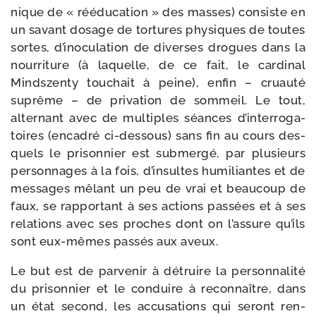
nique de « réédu­ca­tion » des masses) consiste en
un savant dosage de tor­tures phy­siques de toutes
sortes, d’i­no­cu­la­tion de diverses drogues dans la
nour­ri­ture (à laquelle, de ce fait, le car­di­nal
Mindszenty tou­chait à peine), enfin – cruau­té
suprême – de pri­va­tion de som­meil. Le tout,
alter­nant avec de mul­tiples séances d’in­ter­ro­ga­
toires (enca­dré ci-​dessous) sans fin au cours des­
quels le pri­son­nier est sub­mer­gé, par plu­sieurs
per­son­nages à la fois, d’in­sultes humi­liantes et de
mes­sages mêlant un peu de vrai et beau­coup de
faux, se rap­por­tant à ses actions pas­sées et à ses
rela­tions avec ses proches dont on l’as­sure qu’ils
sont eux-​mêmes pas­sés aux aveux.
Le but est de par­ve­nir à détruire la per­son­na­li­té
du pri­son­nier et le conduire à recon­naître, dans
un état second, les accu­sa­tions qui seront ren­