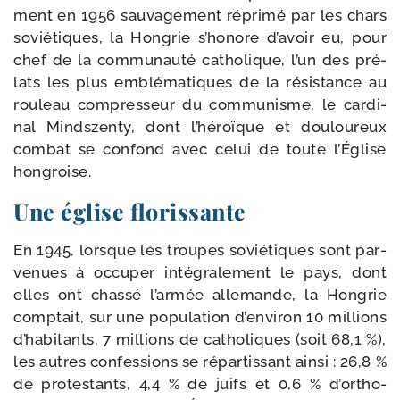
ment en 1956 sau­va­ge­ment répri­mé par les chars
sovié­tiques, la Hongrie s’ho­nore d’a­voir eu, pour
chef de la com­mu­nau­té catho­lique, l’un des pré­
lats les plus emblé­ma­tiques de la résis­tance au
rou­leau com­pres­seur du com­mu­nisme, le car­di­
nal Mindszenty, dont l’hé­roïque et dou­lou­reux
com­bat se confond avec celui de toute l’Église
hongroise.
Une église florissante
En 1945, lorsque les troupes sovié­tiques sont par­
ve­nues à occu­per inté­gra­le­ment le pays, dont
elles ont chas­sé l’ar­mée alle­mande, la Hongrie
comp­tait, sur une popu­la­tion d’en­vi­ron 10 mil­lions
d’ha­bi­tants, 7 mil­lions de catho­liques (soit 68,1 %),
les autres confes­sions se répar­tis­sant ain­si : 26,8 %
de pro­tes­tants, 4,4 % de juifs et 0,6 % d’or­tho­