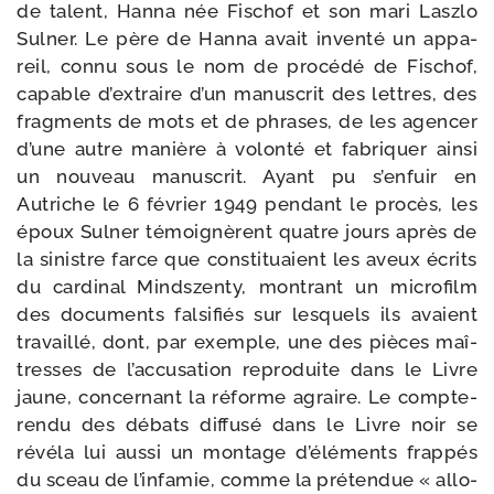
de talent, Hanna née Fischof et son mari Laszlo
Sulner. Le père de Hanna avait inven­té un appa­
reil, connu sous le nom de pro­cé­dé de Fischof,
capable d’ex­traire d’un manus­crit des lettres, des
frag­ments de mots et de phrases, de les agen­cer
d’une autre manière à volon­té et fabri­quer ain­si
un nou­veau manus­crit. Ayant pu s’en­fuir en
Autriche le 6 février 1949 pen­dant le pro­cès, les
époux Sulner témoi­gnèrent quatre jours après de
la sinistre farce que consti­tuaient les aveux écrits
du car­di­nal Mindszenty, mon­trant un micro­film
des docu­ments fal­si­fiés sur les­quels ils avaient
tra­vaillé, dont, par exemple, une des pièces maî­
tresses de l’ac­cu­sa­tion repro­duite dans le Livre
jaune, concer­nant la réforme agraire. Le compte-​
rendu des débats dif­fu­sé dans le Livre noir se
révé­la lui aus­si un mon­tage d’élé­ments frap­pés
du sceau de l’in­fa­mie, comme la pré­ten­due « allo­