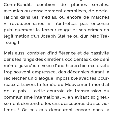
Cohn-​Bendit, com­bien de plumes ser­viles,
aveugles ou consciem­ment com­plices, de décla­
ra­tions dans les médias, ou encore de marches
« révo­lu­tion­naires » n’ont-​elles pas encen­sé
publi­que­ment la ter­reur rouge et ses crimes en
légi­ti­ma­tion d’un Joseph Staline ou d’un Mao Tsé-
Toung !
Mais aus­si com­bien d’in­dif­fé­rence et de pas­si­vi­té
dans les rangs des chré­tiens occi­den­taux, de déni
même, jus­qu’au niveau d’une hié­rar­chie ecclé­siale
trop sou­vent empres­sée, des décen­nies durant, à
recher­cher un dia­logue impos­sible avec les bour­
reaux à tra­vers la fumée du Mouvement mon­dial
de la paix – cette cour­roie de trans­mis­sion du
com­mu­nisme inter­na­tio­nal –, en évi­tant soi­gneu­
se­ment d’en­tendre les cris déses­pé­rés de ses vic­
times ! Or ces cris demeurent encore dans la