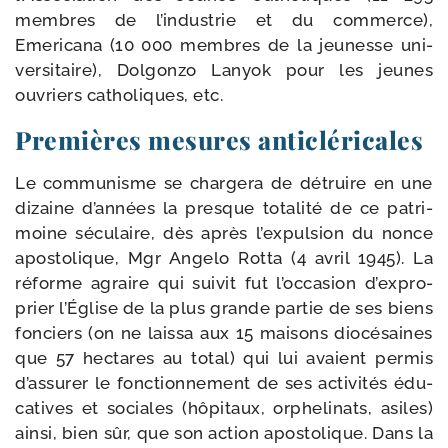
membres de l’in­dus­trie et du com­merce),
Emericana (10 000 membres de la jeu­nesse uni­
ver­si­taire), Dolgonzo Lanyok pour les jeunes
ouvriers catho­liques, etc.
Premières mesures anticléricales
Le com­mu­nisme se char­ge­ra de détruire en une
dizaine d’an­nées la presque tota­li­té de ce patri­
moine sécu­laire, dès après l’ex­pul­sion du nonce
apos­to­lique, Mgr Angelo Rotta (4 avril 1945). La
réforme agraire qui sui­vit fut l’oc­ca­sion d’ex­pro­
prier l’Église de la plus grande par­tie de ses biens
fon­ciers (on ne lais­sa aux 15 mai­sons dio­cé­saines
que 57 hec­tares au total) qui lui avaient per­mis
d’as­su­rer le fonc­tion­ne­ment de ses acti­vi­tés édu­
ca­tives et sociales (hôpi­taux, orphe­li­nats, asiles)
ain­si, bien sûr, que son action apos­to­lique. Dans la