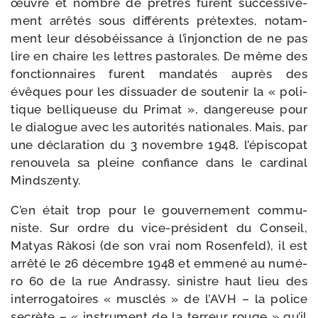
œuvre et nombre de prêtres furent suc­ces­si­ve­
ment arrê­tés sous dif­fé­rents pré­textes, notam­
ment leur déso­béis­sance à l’in­jonc­tion de ne pas
lire en chaire les lettres pas­to­rales. De même des
fonc­tion­naires furent man­da­tés auprès des
évêques pour les dis­sua­der de sou­te­nir la « poli­
tique bel­li­queuse du Primat », dan­ge­reuse pour
le dia­logue avec les auto­ri­tés natio­nales. Mais, par
une décla­ra­tion du 3 novembre 1948, l’é­pis­co­pat
renou­ve­la sa pleine confiance dans le car­di­nal
Mindszenty.
C’en était trop pour le gou­ver­ne­ment com­mu­
niste. Sur ordre du vice-​président du Conseil,
Matyas Ràkosi (de son vrai nom Rosenfeld), il est
arrê­té le 26 décembre 1948 et emme­né au numé­
ro 60 de la rue Andrassy, sinistre haut lieu des
inter­ro­ga­toires « mus­clés » de l’AVH – la police
secrète – « ins­tru­ment de la ter­reur rouge » qu’il