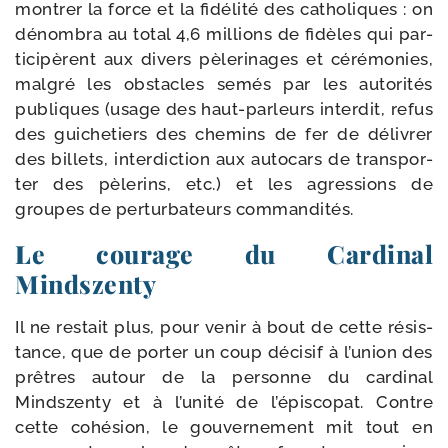
mon­trer la force et la fidé­li­té des catho­liques : on
dénom­bra au total 4,6 mil­lions de fidèles qui par­
ti­ci­pèrent aux divers pèle­ri­nages et céré­mo­nies,
mal­gré les obs­tacles semés par les auto­ri­tés
publiques (usage des haut-​parleurs inter­dit, refus
des gui­che­tiers des che­mins de fer de déli­vrer
des billets, inter­dic­tion aux auto­cars de trans­por­
ter des pèle­rins, etc.) et les agres­sions de
groupes de per­tur­ba­teurs commandités.
L
e courage du Cardinal
Mindszenty
Il ne res­tait plus, pour venir à bout de cette résis­
tance, que de por­ter un coup déci­sif à l’u­nion des
prêtres autour de la per­sonne du car­di­nal
Mindszenty et à l’u­ni­té de l’é­pis­co­pat. Contre
cette cohé­sion, le gou­ver­ne­ment mit tout en