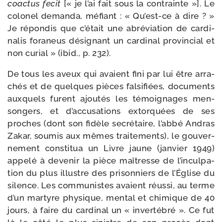
coac­tus fecit
[« je l’ai fait sous la contrainte »]. Le
colo­nel deman­da, méfiant : « Qu’est-​ce à dire ? »
Je répon­dis que c’é­tait une abré­via­tion de car­di­
na­lis fora­neus dési­gnant un car­di­nal pro­vin­cial et
non curial » (ibid., p. 232).
De tous les aveux qui avaient fini par lui être arra­
chés et de quelques pièces fal­si­fiées, docu­ments
aux­quels furent ajou­tés les témoi­gnages men­
son­gers, et d’ac­cu­sa­tions extor­quées de ses
proches (dont son fidèle secré­taire, l’ab­bé Andras
Zakar, sou­mis aux mêmes trai­te­ments), le gou­ver­
ne­ment consti­tua un Livre jaune (jan­vier 1949)
appe­lé à deve­nir la pièce maî­tresse de l’in­cul­pa­
tion du plus illustre des pri­son­niers de l’Église du
silence. Les com­mu­nistes avaient réus­si, au terme
d’un mar­tyre phy­sique, men­tal et chi­mique de 40
jours, à faire du car­di­nal un « inver­té­bré ». Ce fut