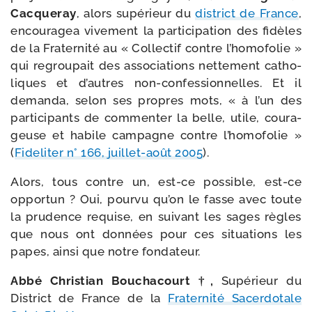
Cacqueray
, alors supé­rieur du
dis­trict de France
,
encou­ra­gea vive­ment la par­ti­ci­pa­tion des fidèles
de la Fraternité au « Collectif contre l’ho­mo­fo­lie »
qui regrou­pait des asso­cia­tions net­te­ment catho­
liques et d’autres non-​confessionnelles. Et il
deman­da, selon ses propres mots, « à l’un des
par­ti­ci­pants de com­men­ter la belle, utile, cou­ra­
geuse et habile cam­pagne contre l’ho­mo­fo­lie »
(
Fideliter n° 166, juillet-​août 2005
).
Alors, tous contre un, est-​ce pos­sible, est-​ce
oppor­tun ? Oui, pour­vu qu’on le fasse avec toute
la pru­dence requise, en sui­vant les sages règles
que nous ont don­nées pour ces situa­tions les
papes, ain­si que notre fondateur.
Abbé Christian Bouchacourt †,
Supérieur du
District de France de la
Fraternité Sacerdotale