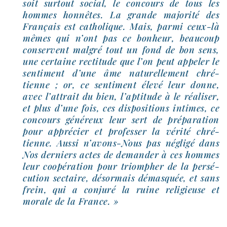
soit sur­tout social, le concours de tous les
hommes hon­nêtes. La grande majo­ri­té des
Français est catho­lique. Mais, par­mi ceux-​là
mêmes qui n’ont pas ce bon­heur, beau­coup
conservent mal­gré tout un fond de bon sens,
une cer­taine rec­ti­tude que l’on peut appe­ler le
sen­ti­ment d’une âme natu­rel­le­ment chré­
tienne ; or, ce sen­ti­ment éle­vé leur donne,
avec l’at­trait du bien, l’ap­ti­tude à le réa­li­ser,
et plus d’une fois, ces dis­po­si­tions intimes, ce
concours géné­reux leur sert de pré­pa­ra­tion
pour appré­cier et pro­fes­ser la véri­té chré­
tienne. Aussi n’avons-​Nous pas négli­gé dans
Nos der­niers actes de deman­der à ces hommes
leur coopé­ra­tion pour triom­pher de la per­sé­
cu­tion sec­taire, désor­mais démas­quée, et sans
frein, qui a conju­ré la ruine reli­gieuse et
morale de la France. »