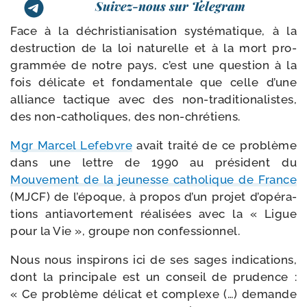
Suivez-nous sur Telegram
Face à la déchris­tia­ni­sa­tion sys­té­ma­tique, à la
des­truc­tion de la loi natu­relle et à la mort pro­
gram­mée de notre pays, c’est une ques­tion à la
fois déli­cate et fon­da­men­tale que celle d’une
alliance tac­tique avec des non-​traditionalistes,
des non-​catholiques, des non-chrétiens.
Mgr Marcel Lefebvre
avait trai­té de ce pro­blème
dans une lettre de 1990 au pré­sident du
Mouvement de la jeu­nesse catho­lique de France
(MJCF) de l’é­poque, à pro­pos d’un pro­jet d’o­pé­ra­
tions anti­avor­te­ment réa­li­sées avec la « Ligue
pour la Vie », groupe non confessionnel.
Nous nous ins­pi­rons ici de ses sages indi­ca­tions,
dont la prin­ci­pale est un conseil de pru­dence :
« Ce pro­blème déli­cat et com­plexe (…) demande