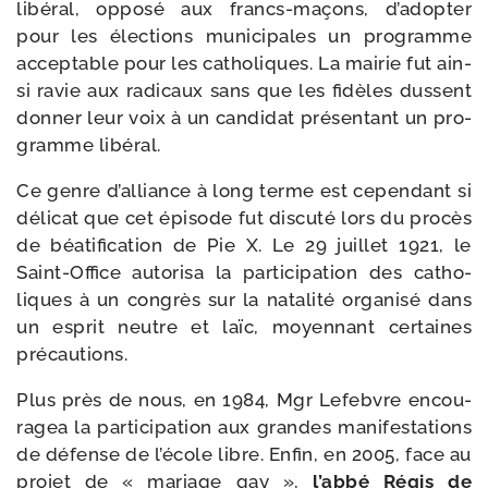
libé­ral, oppo­sé aux francs-​maçons, d’a­dop­ter
pour les élec­tions muni­ci­pales un pro­gramme
accep­table pour les catho­liques. La mai­rie fut ain­
si ravie aux radi­caux sans que les fidèles dussent
don­ner leur voix à un can­di­dat pré­sen­tant un pro­
gramme libéral.
Ce genre d’al­liance à long terme est cepen­dant si
déli­cat que cet épi­sode fut dis­cu­té lors du pro­cès
de béa­ti­fi­ca­tion de Pie X. Le 29 juillet 1921, le
Saint-​Office auto­ri­sa la par­ti­ci­pa­tion des catho­
liques à un congrès sur la nata­li­té orga­ni­sé dans
un esprit neutre et laïc, moyen­nant cer­taines
précautions.
Plus près de nous, en 1984, Mgr Lefebvre encou­
ra­gea la par­ti­ci­pa­tion aux grandes mani­fes­ta­tions
de défense de l’é­cole libre. Enfin, en 2005, face au
pro­jet de « mariage gay »,
l’ab­bé Régis de