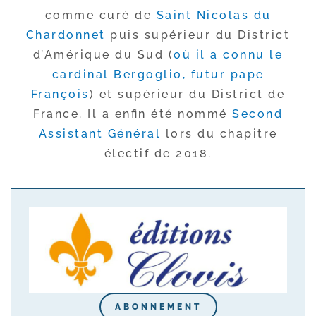
comme curé de
Saint Nicolas du
Chardonnet
puis supé­rieur du District
d’Amérique du Sud (
où il a connu le
car­di­nal Bergoglio, futur pape
François
) et supé­rieur du District de
France. Il a enfin été nom­mé
Second
Assistant Général
lors du cha­pitre
élec­tif de 2018.
ABONNEMENT