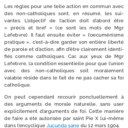
Les règles pour une telle action en com­mun avec
des non-​catholiques sont, en résu­mé, les sui­
vantes. L’objectif de l’ac­tion doit d’a­bord être
« pré­cis et bref » (ce sont les mots de Mgr
Lefebvre). Il faut ensuite évi­ter « l’oe­cu­mé­nisme
pra­tique », c’est-​à-​dire gar­der son entière liber­té
de parole et d’ac­tion, afin d’être clai­re­ment iden­ti­
fiés comme catho­liques. Car, aux yeux de Mgr
Lefebvre, la condi­tion essen­tielle pour que l’u­nion
avec des non-​catholiques soit mora­le­ment
valable réside dans le fait de ne pas cacher sa foi
catholique.
On peut cepen­dant recou­rir ponc­tuel­le­ment à
des argu­ments de morale natu­relle, sans user
expli­ci­te­ment d’ar­gu­ments de foi. Cette manière
de faire a été auto­ri­sée par saint Pie X lui-​même
dans l’en­cy­clique
Jucunda sane
du 12 mars 1904.