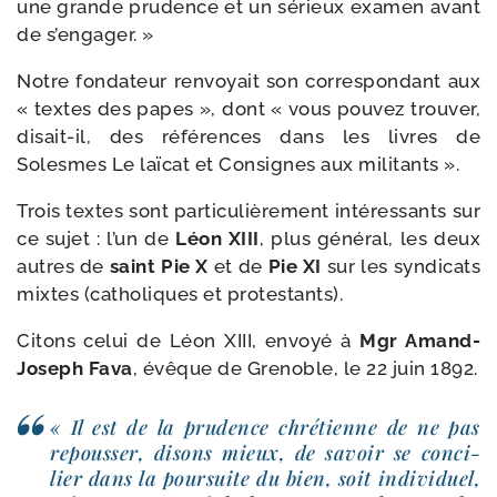
une grande pru­dence et un sérieux exa­men avant
de s’engager. »
Notre fon­da­teur ren­voyait son cor­res­pon­dant aux
« textes des papes », dont « vous pou­vez trou­ver,
disait-​il, des réfé­rences dans les livres de
Solesmes Le laï­cat et Consignes aux militants ».
Trois textes sont par­ti­cu­liè­re­ment inté­res­sants sur
ce sujet : l’un de
Léon XIII
, plus géné­ral, les deux
autres de
saint Pie X
et de
Pie XI
sur les syn­di­cats
mixtes (catho­liques et protestants).
Citons celui de Léon XIII, envoyé à
Mgr Amand-​
Joseph Fava
, évêque de Grenoble, le 22 juin 1892.
« Il est de la pru­dence chré­tienne de ne pas
repous­ser, disons mieux, de savoir se conci­
lier dans la pour­suite du bien, soit indi­vi­duel,