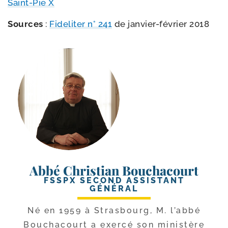
Saint-​Pie X
Sources
:
Fideliter n° 241
de janvier-​février 2018
Abbé Christian Bouchacourt
FSSPX SECOND ASSISTANT
GÉNÉRAL
Né en 1959 à Strasbourg, M. l’ab­bé
Bouchacourt a exer­cé son minis­tère