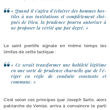
« Quand il s’a­gi­ra d’é­clai­rer des hommes hos­
tiles à nos ins­ti­tu­tions et com­plè­te­ment éloi­
gnés de Dieu, la pru­dence pour­ra auto­ri­ser à
ne pro­po­ser la véri­té que par degré. »
Le saint pon­tife signale en même temps les
limites de cette tactique :
« Ce serait trans­for­mer une habi­le­té légi­time
en une sorte de pru­dence char­nelle que de l’é­
ri­ger en règle de conduite constante et
commune. »
C’est selon ces prin­cipes que Joseph Sarto, alors
patriarche de Venise, arri­va à convaincre le par­ti