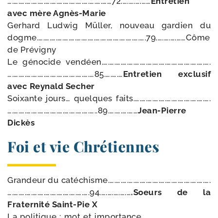
….….….….….….….….….….….….….….….……72.….….….……
Entretien
avec mère Agnès-Marie
Gerhard Ludwig Müller, nou­veau gar­dien du
dogme.….….….….….….….….….….….….….….….….….79.….….….……Côme
de Prévigny
Le géno­cide vendéen.….….….….….….….….….….….….….….….….….
….….….….….….….….….….….….….…85.….….…
Entretien exclu­sif
avec Reynald Secher
Soixante jours… quelques faits.….….….….….….….….….….….….
….….….….….….….….….….….….….…..89.….….….……
Jean-​Pierre
Dickès
Foi et vie Chrétiennes
Grandeur du catéchisme.….….….….….….….….….….….….….….….….
….….….….….….….….….….….….….94.….….….….…
.Soeurs de la
Fraternité Saint-​Pie X
La poli­tique : mot et impor­tance.….….….….….…. .….….….….