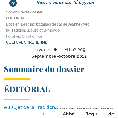
Suivez-nous sur Telegram
Sommaire du dossier
ÉDITORIAL
Dossier : Les cinq batailles de sainte Jeanne d’Arc
la Tradition, l’Église et le monde
Foi et vie Chrétiennes
CULTURE CHRÉTIENNE
Revue FIDELITER nº 209
Septembre-​octobre 2012
Sommaire du dossier
ÉDITORIAL
Au sujet de la Tradition
.….….….….….….….….….….….….….….….….….
….….….….….….….….….….…..1.….….….….….
Abbé Régis de