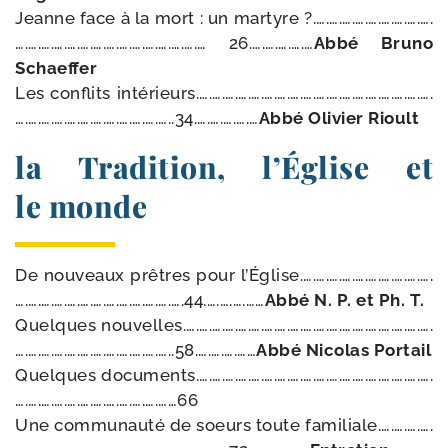
Jeanne face à la mort : un mar­tyre ?.….….….….….….….….….
….….….….….….….….….….….….….….… 26.….….….….…
Abbé Bruno
Schaeffer
Les conflits intérieurs.….….….….….….….….….….….….….….….….….….
….….….….….….….….….….….…..34.….….….….…
Abbé Olivier Rioult
la Tradition, l’Église et
le monde
De nou­veaux prêtres pour l’Église
.….….….….….….….….….….
….….….….….….….….….….….….….44.….….….……
Abbé N. P. et Ph. T.
Quelques nouvelles.….….….….….….….….….….….….….….….….….….….
….….….….….….….….….….….…..58.….….….……
Abbé Nicolas Portail
Quelques documents.….….….….….….….….….….….….….….….….….….
….….….….….….….….….….….……66
Une com­mu­nau­té de soeurs toute familiale.….….….….