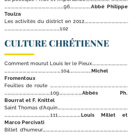
….….….….….….….….….….….….….….……96.….….….….…..
Abbé Philippe
Toulza
Les acti­vi­tés du dis­trict en 2012.….….….….….….….….….….….
….….….….….….….….….….….….….……102
CULTURE CHRÉTIENNE
Comment mou­rut Louis Ier le Pieux.….….….….….….….….….
….….….….….….….….….….….….….….…104.….….….….……
Michel
Fromentoux
Feuilles de route .….….….….….….….….….….….….….….….….….….….….
….….….….….….….….….….….….109.….….….….….…
Abbés Ph.
Bourrat et F. Knittel
Saint Thomas d’Aquin.….….….….….….….….….….….….….….….….….….
….….….….….….….….….….….….111.….….….….….…
Louis Millet et
Marco Percivati
Billet d’humeur.….….….….….….….….….….….….….….….….….….….….….….