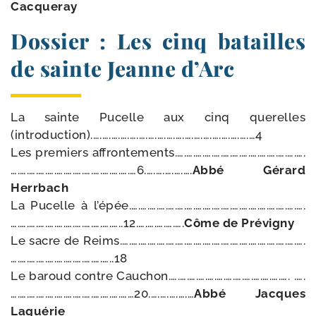
Cacqueray
Dossier : Les cinq batailles
de sainte Jeanne d’Arc
La sainte Pucelle aux cinq que­relles
(introduction).….….….….….….….….….….….….….….….….….…4
Les pre­miers affrontements.….….….….….….….….….….….….….….
….….….….….….….….….….….….….…6.….….….….….
Abbé Gérard
Herrbach
La Pucelle à l’épée.….….….….….….….….….….….….….….….….….….….
….….….….….….….….….….….…..12.….….….….….
Côme de Prévigny
Le sacre de Reims.….….….….….….….….….….….….….….….….….….….….
….….….….….….….….….….…..18
Le baroud contre Cauchon.….….….….….….….….….….….….…. .….
….….….….….….….….….….….….……20.….….….….…
Abbé Jacques
Laguérie