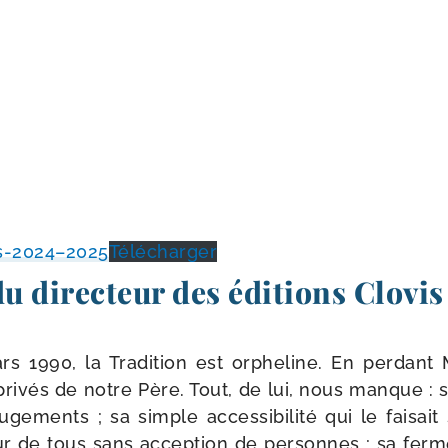
s-2024–2025
Télécharger
du directeur des éditions Clovis
s 1990, la Tradition est orphe­line. En per­dant
i­vés de notre Père. Tout, de lui, nous manque : sa 
e­ments ; sa simple acces­si­bi­li­té qui le fai­sait
teur de tous sans accep­tion de per­sonnes ; sa fer