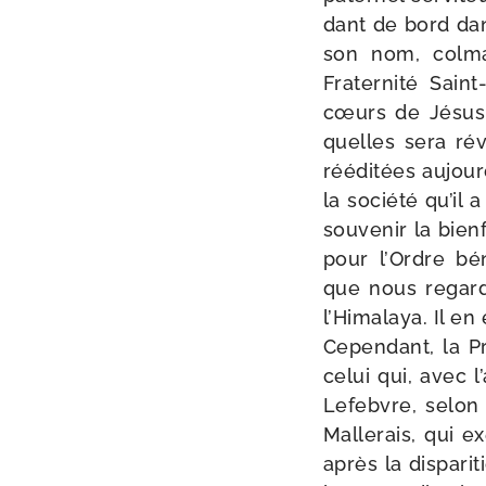
dant de bord dans
son nom, col­ma
Fraternité Saint
cœurs de Jésus e
quelles sera réve
réédi­tées aujour
la socié­té qu’il
sou­ve­nir la bien
pour l’Ordre béné
que nous regar­
l’Himalaya. Il en 
Cependant, la Pro
celui qui, avec 
Lefebvre, selon 
Mallerais, qui e
après la dis­pa­r