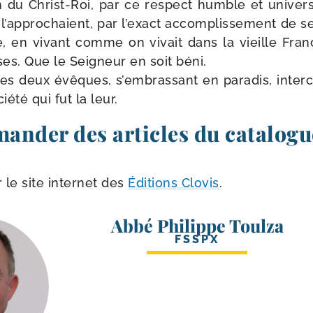
ion du Christ-​Roi, par ce res­pect humble et uni­ver­
i l’approchaient, par l’exact accom­plis­se­ment de s
e, en vivant comme on vivait dans la vieille Franc
ses. Que le Seigneur en soit béni.
 ces deux évêques, s’embrassant en para­dis, inter
é­té qui fut la leur.
ander des articles du catalogu
le site inter­net des
Éditions Clovis
.
Abbé Philippe Toulza
FSSPX