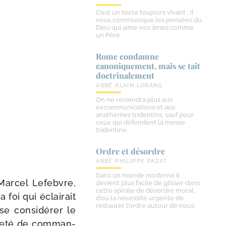
C’est un texte toujours vivant ; il
nous communique les pensées du
Dieu qui aime nos âmes comme
un Père.
Rome condamne
canoniquement, mais se tait
doctrinalement
ABBÉ ALAIN LORANS
On ne reviendra plus aux
excommunications et aux
anathèmes tridentins, sauf pour
ceux qui défendent la messe
tridentine.
Ordre et désordre
ABBÉ PHILIPPE PAZAT
Dans un monde moderne il
 Marcel Lefebvre,
devient plus facile de glisser dans
cette spirale de désordre moral,
foi qui éclai­rait
d’où la nécessité urgente de
restaurer l’ordre autour de nous.
 se consi­dé­rer le
­me­té de com­man­