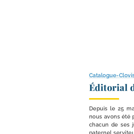
Catalogue-Clovi
Éditorial 
Depuis le 25 mar
nous avons été pr
cha­cun de ses jug
pater­nel ser­vi­