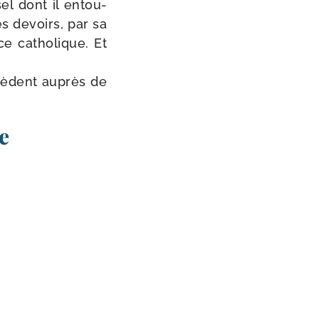
sel dont il entou­
es devoirs, par sa
e catho­lique. Et
­cèdent auprès de
e