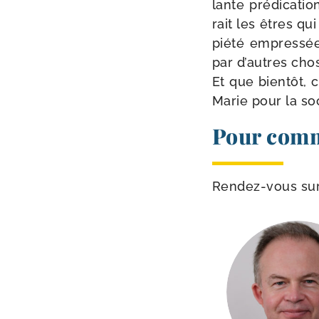
lante pré­di­ca­t
rait les êtres qu
pié­té empres­sé
par d’autres cho
Et que bien­tôt,
Marie pour la soci
Pour comm
Rendez-​vous sur 