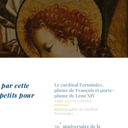
 par cette
Le cardinal Fernández,
plume de François et porte-​
 petits pour
plume de Léon XIV
ABBÉ ALAIN LORANS
Bibliographie du cardinal
Fernandez
e
50
anniversaire de la