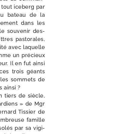
 tout ice­berg par
 du bateau de la
lle­ment dans les
e sou­ve­nir des­
tres pas­to­rales,
i­té avec laquelle
comme un pré­cieux
r. Il en fut ain­si
, ces trois géants
 les som­mets de
 ain­si ?
n tiers de siècle,
ar­diens » de Mgr
ernard Tissier de
om­breuse famille
o­lés par sa vigi­