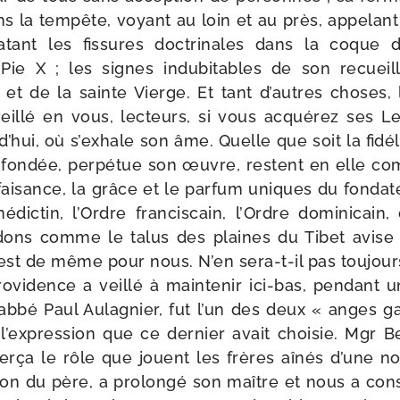
 la tem­pête, voyant au loin et au près, appe­lant
­tant les fis­sures doc­tri­nales dans la coque
-​Pie X ; les signes indu­bi­tables de son recuei
t de la sainte Vierge. Et tant d’autres choses, l
illé en vous, lec­teurs, si vous acqué­rez ses Let
d’hui, où s’exhale son âme. Quelle que soit la fidé­l
 a fon­dée, per­pé­tue son œuvre, res­tent en elle 
­fai­sance, la grâce et le par­fum uniques du fon­da­teu
­dic­tin, l’Ordre fran­cis­cain, l’Ordre domi­ni­cain
dons comme le talus des plaines du Tibet avise
est de même pour nous. N’en sera-​t-​il pas tou­jours
vidence a veillé à main­te­nir ici-​bas, pen­dant u
l’abbé Paul Aulagnier, fut l’un des deux « anges g
l’expression que ce der­nier avait choi­sie. Mgr B
xer­ça le rôle que jouent les frères aînés d’une n
i­tion du père, a pro­lon­gé son maître et nous a cons