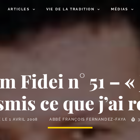
ARTICLES
VIE DE LA TRADITION
MÉDIAS
 Fidei n° 51 – « 
smis ce que j’ai r
É LE
1 AVRIL 2008
ABBÉ FRANÇOIS FERNANDEZ-FAYA