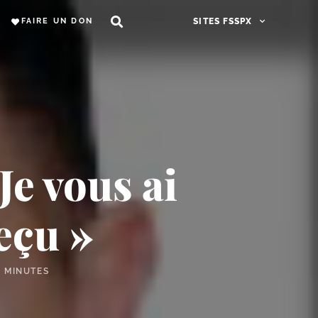
FAIRE UN DON
SITES FSSPX
Je vous ai
eçu »
3 MINUTES