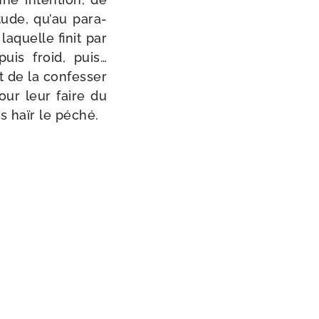
i­tude, qu’au para­
laquelle finit par
 puis froid, puis…
st de la confes­ser
pour leur faire du
s haïr le péché.