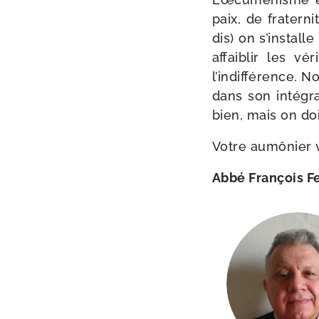
paix, de fra­ter­n
dis) on s’install
affai­blir les vé
l’indifférence. No
dans son inté­gra
bien, mais on doi
Votre aumô­nier 
Abbé François F