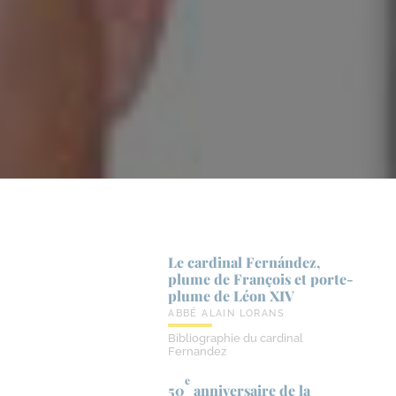
Le cardinal Fernández,
plume de François et porte-​
plume de Léon XIV
ABBÉ ALAIN LORANS
Bibliographie du cardinal
Fernandez
e
50
anniversaire de la