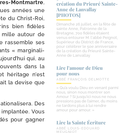
tres-​Montmartre
,
création du Prieuré Sainte-​
Anne de Lanvallay
elques années une
[PHOTOS]
te du Christ-​Roi,
Dimanche 26 juillet, en la fête de
ins bien fidèles
sainte Anne, Patronne de la
Bretagne, 700 fidèles étaient
 mille autour de
venus entourer M. l'abbé Peignot,
e ras­semble ses
Supérieur du District de France,
pour célébrer le 50e anniversaire
ts « mar­gi­na­li­
de la création du Prieuré Sainte-
Anne de Lanvallay
aujourd’hui qui, au
cou­vents dans la
Lire l’amour de Dieu
pour nous
t héri­tage n’est
ABBÉ FRANÇOIS DELMOTTE
tait la devise que
« Qu’a voulu Dieu en venant parmi
nous, sinon nous montrer son
Amour ? Si jusqu’ici nous ne nous
pressions pas de l’aimer, du moins
nationalisera. Des
ne tardons plus à lui rendre
amour pour amour. »
 implan­tée. Vous
n­dés pour gagner
Lire la Sainte Écriture
ABBÉ LOUIS-EDOUARD
MEUGNIOT