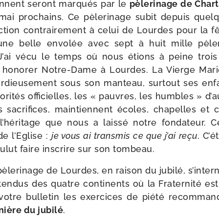
ennent seront mar­qués par le
pèle­ri­nage de Char
 mai pro­chains. Ce pèle­ri­nage subit depuis qu
ec­tion contrai­re­ment à celui de Lourdes pour la fê
une belle envo­lée avec sept à huit mille pèle­r
’ai vécu le temps où nous étions à peine trois
 hono­rer Notre-​Dame à Lourdes. La Vierge Mari
or­dieu­se­ment sous son man­teau, sur­tout ses enfan
­ri­tés offi­cielles, les « pauvres, les humbles » d’
 sacri­fices, main­tiennent écoles, cha­pelles et 
l’héritage que nous a lais­sé notre fon­da­teur. Ce
e l’Eglise :
je vous ai trans­mis ce que j’ai reçu
. C’é
lut faire ins­crire sur son tombeau.
èle­ri­nage de Lourdes, en rai­son du jubi­lé, s’inter
ten­dus des quatre conti­nents où la Fraternité est
 votre bul­le­tin les exer­cices de pié­té recom­ma
nière du jubi­lé
.