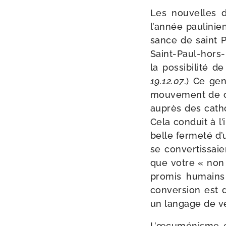
Les nou­velles d
l’année pau­li­ni
sance de saint P
Saint-​Paul-​hors
la pos­si­bi­li­té 
19.12.07
.) Ce gen
mou­ve­ment de c
auprès des catho­
Cela conduit à l
belle fer­me­té d’
se conver­tis­sa
que votre « non 
pro­mis humains 
conver­sion est 
un lan­gage de vé
L’œcuménisme es