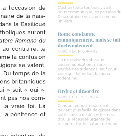
, à l’occasion de
C’est un texte toujours vivant ; il
nous communique les pensées du
­naire de la nais­
Dieu qui aime nos âmes comme
un Père.
dans la Basilique
atho­liques auront
Rome condamne
canoniquement, mais se tait
atore Romano du
doctrinalement
 au contraire, le
ABBÉ ALAIN LORANS
ème la confu­sion
On ne reviendra plus aux
i­gions se valent.
excommunications et aux
anathèmes tridentins, sauf pour
e. Du temps de la
ceux qui défendent la messe
tridentine.
yens bri­tan­niques
i » soit « oui »,
Ordre et désordre
sont pas nos com­
ABBÉ PHILIPPE PAZAT
 la vraie foi. La
Dans un monde moderne il
devient plus facile de glisser dans
 la péni­tence et
cette spirale de désordre moral,
d’où la nécessité urgente de
restaurer l’ordre autour de nous.
e inten­tion, de