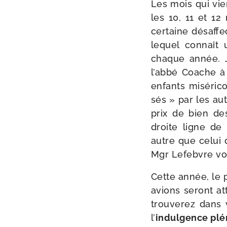
Les mois qui vi
les 10, 11 et 12
cer­taine désaf­f
lequel connaît 
chaque année. J
l’abbé Coache à
enfants misé­ri­c
sés » par les auto
prix de bien des
droite ligne de 
autre que celui d
Mgr Lefebvre vou­
Cette année, le p
avions seront at
trou­ve­rez dans
l’
indul­gence plé­