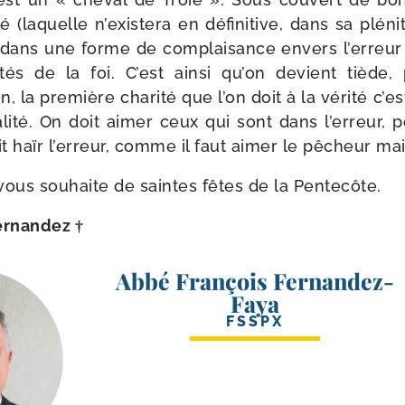
i­té (laquelle n’existera en défi­ni­tive, dans sa plé­n
e dans une forme de com­plai­sance envers l’erreur 
ri­tés de la foi. C’est ain­si qu’on devient tiède,
n, la pre­mière cha­ri­té que l’on doit à la véri­té c’e
­li­té. On doit aimer ceux qui sont dans l’erreur, 
t haïr l’erreur, comme il faut aimer le pêcheur mai
vous sou­haite de saintes fêtes de la Pentecôte.
ernandez †
Abbé François Fernandez-
Faya
FSSPX