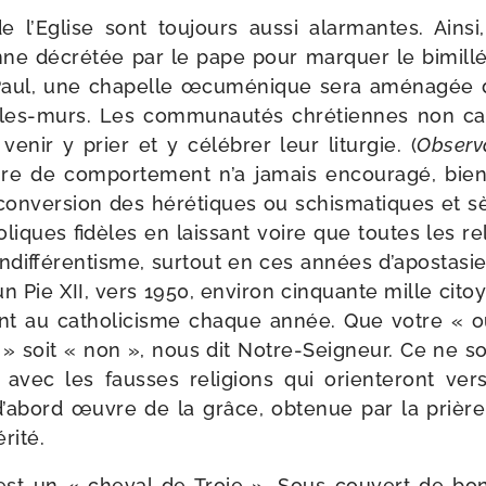
e l’Eglise sont tou­jours aus­si alar­mantes. Ainsi
enne décré­tée par le pape pour mar­quer le bimil­lé
aul, une cha­pelle œcu­mé­nique sera amé­na­gée 
-​les-​murs. Les com­mu­nau­tés chré­tiennes non c
de venir y prier et y célé­brer leur litur­gie. (
Observ
re de com­por­te­ment n’a jamais encou­ra­gé, bien
onver­sion des héré­tiques ou schis­ma­tiques et s
liques fidèles en lais­sant voire que toutes les rel
’indifférentisme, sur­tout en ces années d’apostasi
un Pie XII, vers 1950, envi­ron cin­quante mille cito
ient au catho­li­cisme chaque année. Que votre « ou
» soit « non », nous dit Notre-​Seigneur. Ce ne 
avec les fausses reli­gions qui orien­te­ront vers
d’abord œuvre de la grâce, obte­nue par la prière,
rité.
t un « che­val de Troie ». Sous cou­vert de bonn