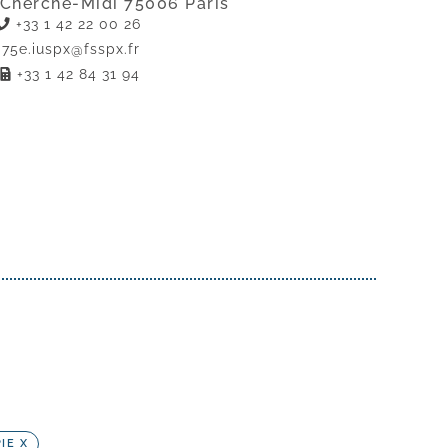
 Cherche-Midi 75006 Paris
+33 1 42 22 00 26
75e.iuspx@fsspx.fr
+33 1 42 84 31 94
IE X