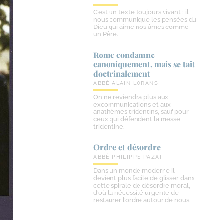
C’est un texte toujours vivant ; il
nous communique les pensées du
Dieu qui aime nos âmes comme
un Père.
Rome condamne
canoniquement, mais se tait
doctrinalement
ABBÉ ALAIN LORANS
On ne reviendra plus aux
excommunications et aux
anathèmes tridentins, sauf pour
ceux qui défendent la messe
tridentine.
Ordre et désordre
ABBÉ PHILIPPE PAZAT
Dans un monde moderne il
devient plus facile de glisser dans
cette spirale de désordre moral,
d’où la nécessité urgente de
restaurer l’ordre autour de nous.