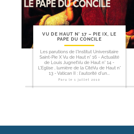
VU DE HAUT N° 17 – PIE IX, LE
PAPE DU CONCILE
Les parutions de l'Institut Universitaire
Saint-Pie X Vu de Haut n° 16 - Actualité
de Louis JugnetVu de Haut n° 14 -
L'Eglise , lumière de la CitéVu de Haut n°
13 - Vatican II : l'autorité d'un...
Paru le
1 juillet 2010