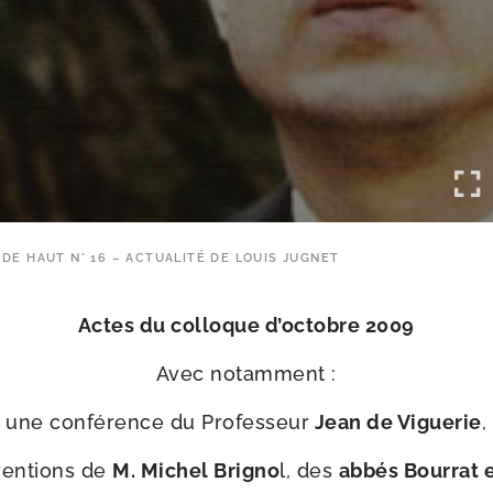
 DE HAUT N° 16 – ACTUALITÉ DE LOUIS JUGNET
Actes du col­loque d’oc­tobre 2009
Avec notam­ment :
une confé­rence du Professeur
Jean de Viguerie
,
­ven­tions de
M. Michel Brigno
l, des
abbés Bourrat 