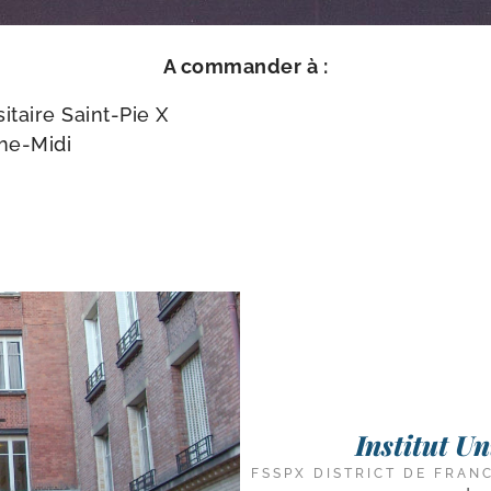
A com­man­der à :
itaire Saint-​Pie X
he-Midi
Institut U
FSSPX DISTRICT DE FRAN