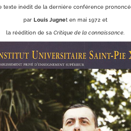
e texte inédit de la der­nière confé­rence prononc
par
Louis Jugne
t en mai 1972 et
la réédi­tion de sa
Critique de la connais­sance
.