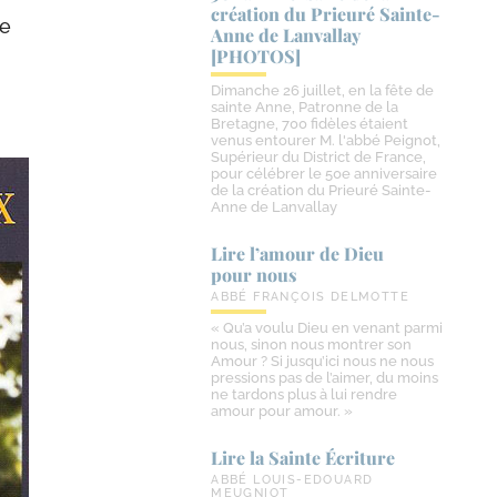
création du Prieuré Sainte-​
ée
Anne de Lanvallay
[PHOTOS]
Dimanche 26 juillet, en la fête de
sainte Anne, Patronne de la
Bretagne, 700 fidèles étaient
venus entourer M. l'abbé Peignot,
Supérieur du District de France,
pour célébrer le 50e anniversaire
de la création du Prieuré Sainte-
Anne de Lanvallay
Lire l’amour de Dieu
pour nous
ABBÉ FRANÇOIS DELMOTTE
« Qu’a voulu Dieu en venant parmi
nous, sinon nous montrer son
Amour ? Si jusqu’ici nous ne nous
pressions pas de l’aimer, du moins
ne tardons plus à lui rendre
amour pour amour. »
Lire la Sainte Écriture
ABBÉ LOUIS-EDOUARD
MEUGNIOT