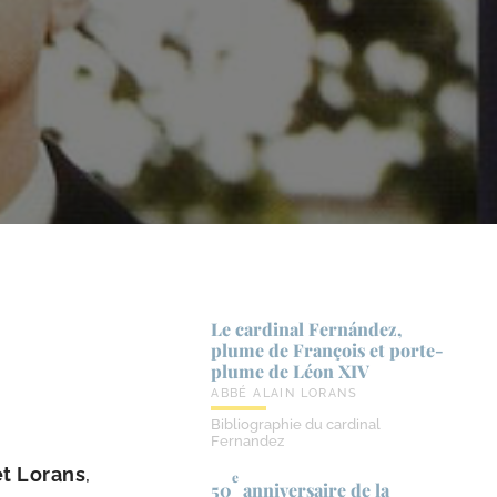
Le cardinal Fernández,
plume de François et porte-​
plume de Léon XIV
ABBÉ ALAIN LORANS
Bibliographie du cardinal
Fernandez
et Lorans
,
e
50
anniversaire de la