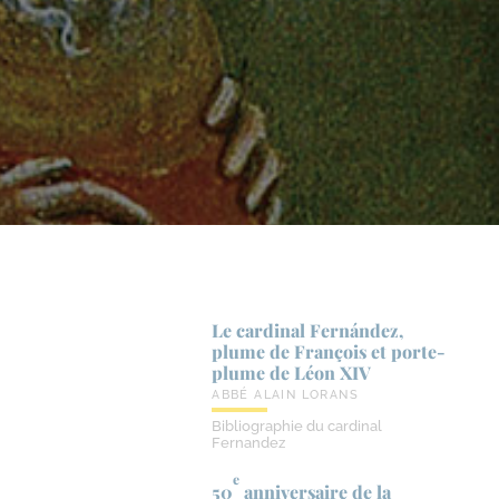
Le cardinal Fernández,
plume de François et porte-​
plume de Léon XIV
ABBÉ ALAIN LORANS
Bibliographie du cardinal
Fernandez
e
50
anniversaire de la