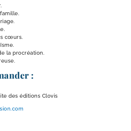
.
famille.
riage.
e.
es cœurs.
oïsme.
de la procréation.
reuse.
ander :
ite des édi­tions Clovis
u​sion​.com