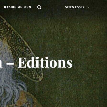
FAIRE UN DON
SITES FSSPX
n – Editions