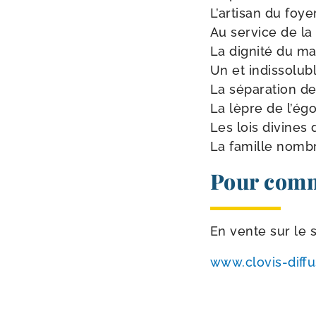
L’artisan du foyer
Au ser­vice de la 
La digni­té du ma
Un et indissolubl
La sépa­ra­tion d
La lèpre de l’ég
Les lois divines 
La famille nomb
Pour comm
En vente sur le s
www​.clo​vis​-dif​f