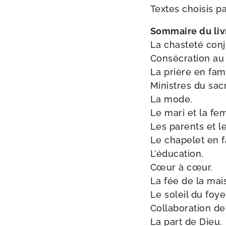
Textes choi­sis p
Sommaire du livr
La chas­te­té con
Consécration au
La prière en fami
Ministres du sa
La mode.
Le mari et la f
Les parents et l
Le cha­pe­let en f
L’éducation.
Cœur à cœur.
La fée de la mai
Le soleil du foye
Collaboration de
La part de Dieu.