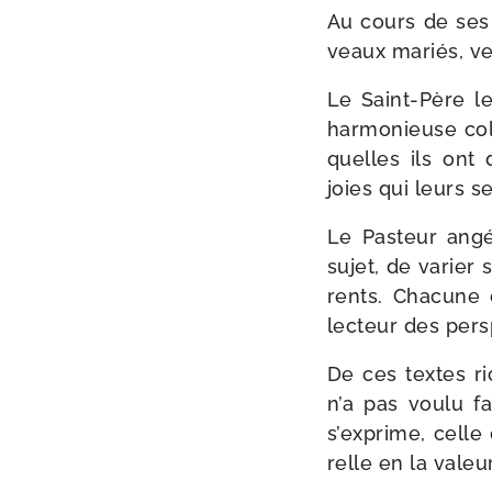
Au cours de ses a
veaux mariés, v
Le Saint-​Père l
har­mo­nieuse col­
quelles ils ont 
joies qui leurs s
Le Pasteur angé­
sujet, de varier
rents. Chacune de
lec­teur des pers­
De ces textes ric
n’a pas vou­lu f
s’exprime, celle
relle en la valeu