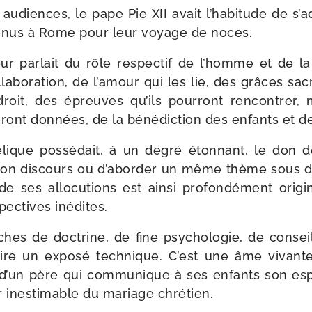
udiences, le pape Pie XII avait l’ha­bi­tude de s’a
enus à Rome pour leur voyage de noces.
eur par­lait du rôle res­pec­tif de l’homme et de 
la­bo­ra­tion, de l’a­mour qui les lie, des grâces sa
droit, des épreuves qu’ils pour­ront ren­con­trer, 
eront don­nées, de la béné­dic­tion des enfants et d
lique pos­sé­dait, à un degré éton­nant, le don d
 son dis­cours ou d’aborder un même thème sous de
 ses allo­cu­tions est ain­si pro­fon­dé­ment ori­g
pec­tives inédites.
hes de doc­trine, de fine psy­cho­lo­gie, de conseils
aire un expo­sé tech­nique. C’est une âme vivante
 d’un père qui com­mu­nique à ses enfants son espé
r ines­ti­mable du mariage chrétien.