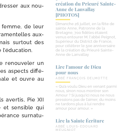
création du Prieuré Sainte-​
­dres­ser aux nou­
Anne de Lanvallay
[PHOTOS]
Dimanche 26 juillet, en la fête de
la femme, de leur
sainte Anne, Patronne de la
Bretagne, 700 fidèles étaient
cra­men­telles aux­
venus entourer M. l'abbé Peignot,
mais sur­tout des
Supérieur du District de France,
pour célébrer le 50e anniversaire
e l’éducation.
de la création du Prieuré Sainte-
Anne de Lanvallay
e renou­ve­ler un
Lire l’amour de Dieu
s aspects dif­fé­
pour nous
i­nale et ouvre au
ABBÉ FRANÇOIS DELMOTTE
« Qu’a voulu Dieu en venant parmi
nous, sinon nous montrer son
Amour ? Si jusqu’ici nous ne nous
 aver­tis, Pie XII
pressions pas de l’aimer, du moins
ne tardons plus à lui rendre
 et sen­sible qui
amour pour amour. »
­rance sur­na­tu­
Lire la Sainte Écriture
ABBÉ LOUIS-EDOUARD
MEUGNIOT