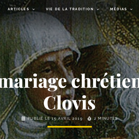
ARTICLES
VIE DE LA TRADITION
MÉDIAS
 mariage chrétie
Clovis
PUBLIÉ LE
15 AVRIL 2019
2 MINUTES