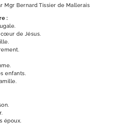
ar Mgr Bernard Tissier de Mallerais
e :
jugale.
 cœur de Jésus.
lle.
crement.
emme.
es enfants.
amille.
son.
r.
s époux.