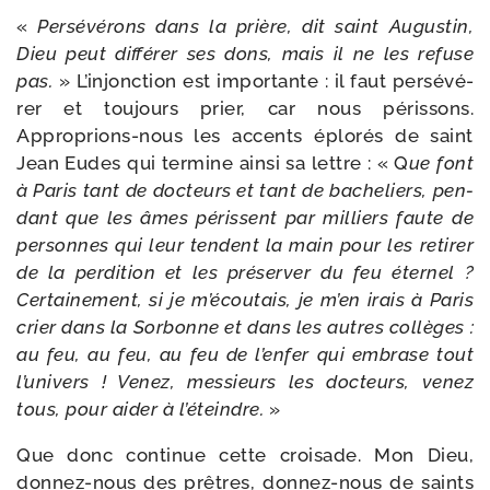
«
Persévérons dans la prière, dit saint Augustin,
Dieu peut dif­fé­rer ses
dons, mais il ne les refuse
pas.
» L’injonction est impor­tante : il faut per­sé­vé­
rer et tou­jours prier, car nous péris­sons.
Approprions-​nous les accents éplo­rés de saint
Jean Eudes qui ter­mine ain­si sa lettre : « Q
ue font
à Paris tant de doc­teurs et tant de bache­liers,
pen­
dant que les âmes péris­sent par mil­liers faute de
per­sonnes qui
leur tendent la main pour les reti­rer
de la per­di­tion et les pré­ser­ver du feu
éter­nel ?
Certainement, si je m’écoutais, je m’en irais à Paris
crier dans la Sorbonne et dans les autres col­lèges :
au feu, au feu, au feu de l’enfer qui embrase tout
l’univers ! Venez, mes­sieurs les doc­teurs, venez
tous, pour aider à l’éteindre.
»
Que donc conti­nue cette croi­sade. Mon Dieu,
donnez-​nous des prêtres, donnez-​nous de saints