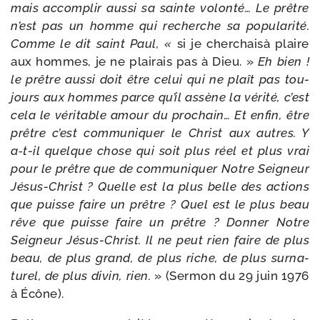
mais accom­plir aus­si sa sainte volon­té… Le prêtre
n’est pas un homme qui recherche sa popu­la­ri­té.
Comme le dit saint Paul, «
si je cher­chaisà plaire
aux hommes, je ne plai­rais pas à Dieu. »
Eh bien !
le prêtre aus­si doit être celui qui ne plaît pas tou­
jours aux hommes parce qu’il assène la véri­té, c’est
cela le véri­table amour du pro­chain… Et enfin, être
prêtre c’est com­mu­ni­quer le Christ aux autres. Y
a‑t-​il quelque chose qui soit plus réel et plus vrai
pour le prêtre que de com­mu­ni­quer Notre Seigneur
Jésus-​Christ ? Quelle est la plus belle des actions
que puisse faire un prêtre ? Quel est le plus beau
rêve que puisse faire un prêtre ? Donner Notre
Seigneur Jésus-​Christ. Il ne peut rien faire de plus
beau, de plus grand, de plus riche, de plus sur­na­
tu­rel, de plus divin, rien.
» (Sermon du 29 juin 1976
à Écône).