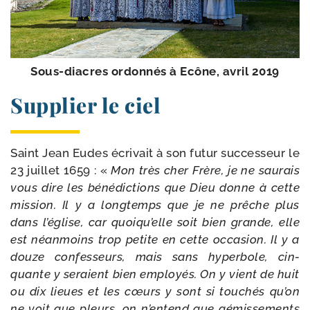
Sous-​diacres ordon­nés à Ecône, avril 2019
Supplier le ciel
Saint Jean Eudes écri­vait à son futur suc­ces­seur le
23 juillet 1659 : «
Mon très cher Frère, je ne sau­rais
vous dire les béné­dic­tions que
Dieu donne à cette
mis­sion. Il y a long­temps que je ne prêche plus
dans
l’église, car quoiqu’elle soit bien grande, elle
est néan­moins trop petite en cette occa­sion. Il y a
douze confes­seurs, mais sans hyper­bole, cin­
quante y seraient bien employés. On y vient de huit
ou dix lieues et les cœurs y sont si tou­chés qu’on
ne voit que pleurs, on n’entend que gémis­se­ments