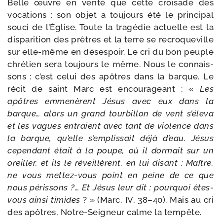
Belle œuvre en véri­té que cette croi­sade des
voca­tions : son objet a tou­jours été le prin­ci­pal
sou­ci de l’Église. Toute la tra­gé­die actuelle est la
dis­pa­ri­tion des prêtres et la terre se recro­que­ville
sur elle-​même en déses­poir. Le cri du bon peuple
chré­tien sera tou­jours le même. Nous le connais­
sons : c’est celui des apôtres dans la barque. Le
récit de saint Marc est encou­ra­geant : «
Les
apôtres
emme­nèrent Jésus avec eux dans la
barque… alors un grand tour­billon
de vent s’éleva
et les vagues entraient avec tant de vio­lence dans
la
barque, qu’elle s’emplissait déjà d’eau. Jésus
cepen­dant était à la poupe, où il dor­mait sur un
oreiller, et ils le réveillèrent, en lui disant : Maître,
ne vous mettez-​vous point en peine de ce que
nous péris­sons ?…
Et Jésus leur dit : pour­quoi êtes-​
vous ain­si timides
? » (Marc, IV, 38–40). Mais au cri
des apôtres, Notre-​Seigneur calme la tempête.