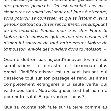
des pauvres péni­tents. On est acca­blé. Les mis­
sion­naires en voient qui sont huit jours à attendre,
sans pou­voir se confes­ser, et qui se jettent à leurs
genoux par­tout où ils les ren­contrent, les sup­pliant
de les entendre. Prions, mon très cher Frère, le
Maître de la mois­son qu’il envoie des ouvriers et
disons-​lui sou­vent de tout notre cœur : Maître de
la mois­son, envoie des ouvriers dans ta mois­son
. »
Que ne doit-​on pas aujourd’hui avoir les mêmes
sup­pli­ca­tions. Le désastre est beau­coup plus
grand. L’indifférentisme est un vent brû­lant qui
des­sèche tout sur son pas­sage et rend les âmes
com­plè­te­ment étran­gères à la seule véri­té qui
vaille pour­tant : Notre-​Seigneur s’est fait homme
pour notre salut. Et que voulons-nous ?
Que sa volon­té soit faite sur la terre comme au