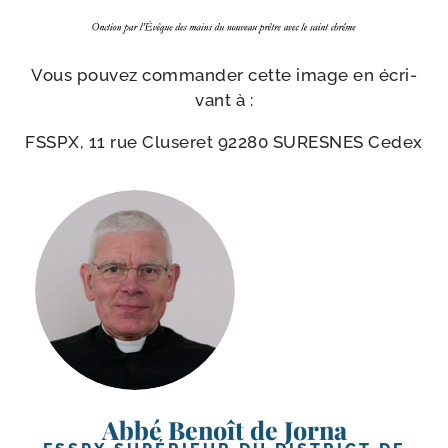
Vous pou­vez com­man­der cette image en écri­
vant à :
FSSPX, 11 rue Cluseret 92280 SURESNES Cedex
Abbé Benoît de Jorna