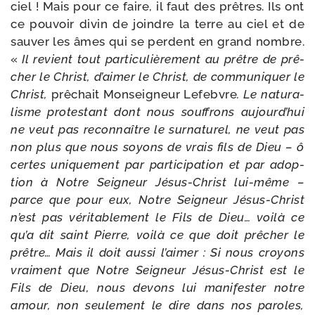
ciel ! Mais pour ce faire, il faut des prêtres. Ils ont
ce pou­voir divin de joindre la terre au ciel et de
sau­ver les âmes qui se perdent en grand nombre.
«
Il revient tout par­ti­cu­liè­re­ment au prêtre de prê­
cher le Christ, d’aimer le Christ, de com­mu­ni­quer le
Christ,
prê­chait Monseigneur Lefebvre
. Le
natu­ra­
lisme pro­tes­tant dont nous souf­frons aujourd’hui
ne veut pas recon­naître le sur­na­tu­rel, ne veut pas
non plus que nous soyons de vrais fils de Dieu – ô
certes uni­que­ment par par­ti­ci­pa­tion et par adop­
tion à Notre Seigneur Jésus-​Christ lui-​même –
parce que pour eux, Notre Seigneur Jésus-​Christ
n’est pas véri­ta­ble­ment le Fils de Dieu… voi­là ce
qu’a dit saint Pierre, voi­là ce que doit prê­cher le
prêtre… Mais il doit aus­si l’aimer : Si nous croyons
vrai­ment que Notre Seigneur Jésus-​Christ est le
Fils de Dieu, nous devons lui mani­fes­ter notre
amour, non seule­ment le dire dans nos paroles,