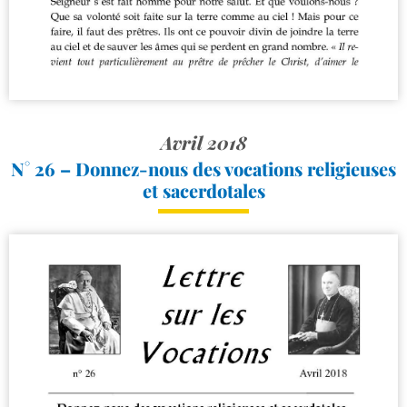
Avril 2018
N° 26 – Donnez-​nous des vocations religieuses
et sacerdotales