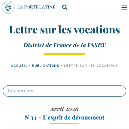
Lettre sur les vocations
District de France de la FSSPX
ACCUEIL
PUBLICATIONS
LETTRE SUR LES VOCATIONS
Avril 2026
N°34 – L’esprit de dévouement