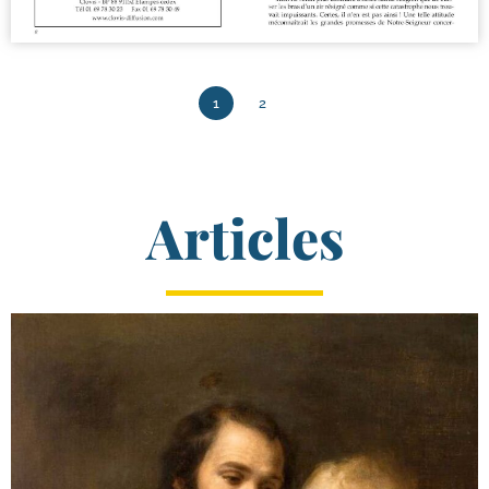
1
2
Articles