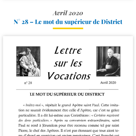
Avril 2020
N° 28 – Le mot du supérieur de District