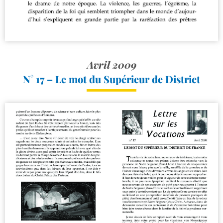
Avril 2009
N° 17 – Le mot du Supérieur de District