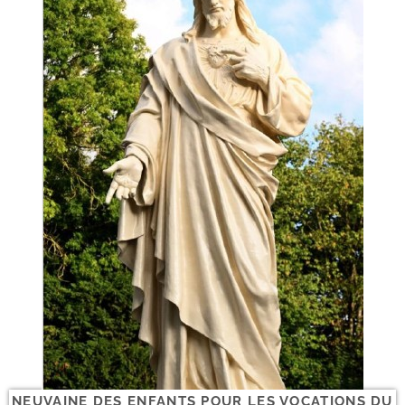
NEUVAINE DES ENFANTS POUR LES VOCATIONS DU