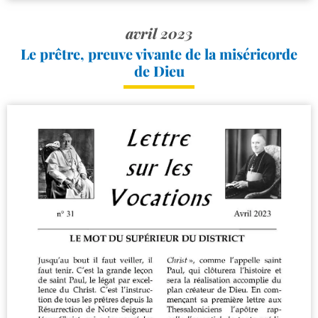
avril 2023
Le prêtre, preuve vivante de la miséricorde
de Dieu