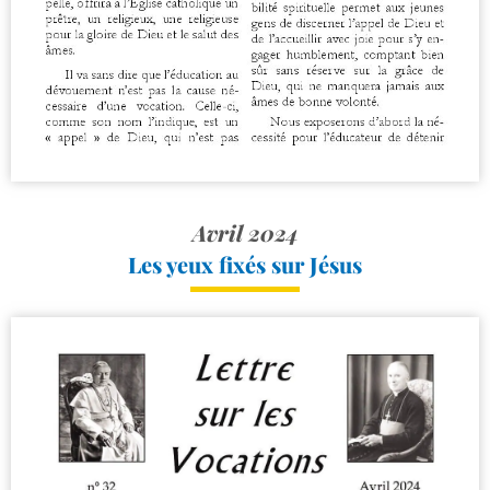
Avril 2024
Les yeux fixés sur Jésus