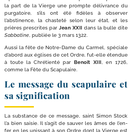
la part de la Vierge une prompte déli­vrance du
pur­ga­toire, s’ils ont été fidèles à obser­ver
l’abstinence, la chas­te­té selon leur état, et les
prières pres­crites par
Jean XXII
dans la bulle dite
Sabbatine
, publiée le 3 mars 1322.
Aussi la fête de Notre-​Dame du Carmel, spé­ciale
d’abord aux églises de cet Ordre, fut-​elle éten­due
à toute la Chrétienté par
Benoît XIII
, en 1726,
comme la Fête du Scapulaire.
Le message du scapulaire et
sa signification
La sub­stance de ce mes­sage, saint Simon Stock
l’a bien sai­sie. Il s’a­git de sau­ver les âmes de l’en­
fer en les unis­sant à son Ordre dont la Vierge est