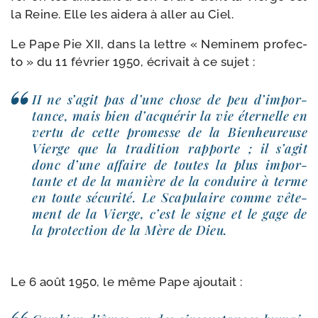
la Reine. Elle les aide­ra à aller au Ciel.
Le Pape Pie XII, dans la lettre « Neminem pro­fec­
to » du 11 février 1950, écri­vait à ce sujet :
II ne s’a­git pas d’une chose de peu d’im­por­
tance, mais bien d’ac­qué­rir la vie éter­nelle en
ver­tu de cette pro­messe de la Bienheureuse
Vierge que la tra­di­tion rap­porte ; il s’a­git
donc d’une affaire de toutes la plus impor­
tante et de la manière de la conduire à terme
en toute sécu­ri­té. Le Scapulaire comme vête­
ment de la Vierge, c’est le signe et le gage de
la pro­tec­tion de la Mère de Dieu.
Le 6 août 1950, le même Pape ajoutait :