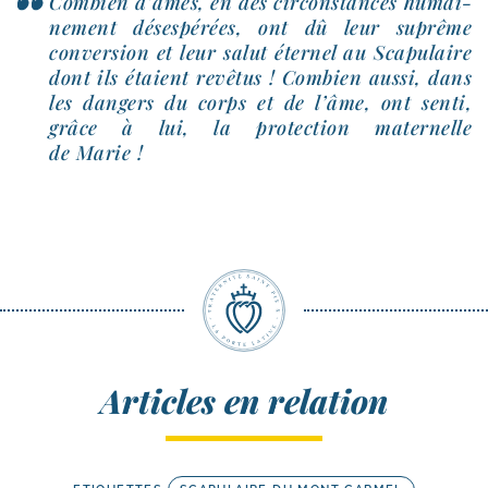
Combien d’âmes, en des cir­cons­tances humai­
ne­ment déses­pé­rées, ont dû leur suprême
conver­sion et leur salut éter­nel au Scapulaire
dont ils étaient revê­tus ! Combien aus­si, dans
les dan­gers du corps et de l’âme, ont sen­ti,
grâce à lui, la pro­tec­tion mater­nelle
de Marie !
Articles en relation