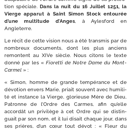
tion spé­ciale.
Dans la nuit du 16 Juillet 1251, la
Vierge appa­rut à Saint Simon Stock entou­rée
d’une mul­ti­tude d’Anges
, à Aylesford en
Angleterre.
Le récit de cette vision nous a été trans­mis par de
nom­breux docu­ments, dont les plus anciens
remontent au XIVe siècle. Nous citons le texte
don­né par les «
Fioretti de Notre Dame du Mont-​
Carmel
» :
« Simon, homme de grande tem­pé­rance et de
dévo­tion envers Marie, priait sou­vent avec humi­li­
té et ins­tance la Vierge, glo­rieuse Mère de Dieu,
Patronne de l’Ordre des Carmes, afin qu’elle
accor­dât un pri­vi­lège à cet Ordre qui se dis­tin­
guait par son nom, et il lui disait chaque jour, dans
ses prières, d’un cœur tout dévot : « Fleur du