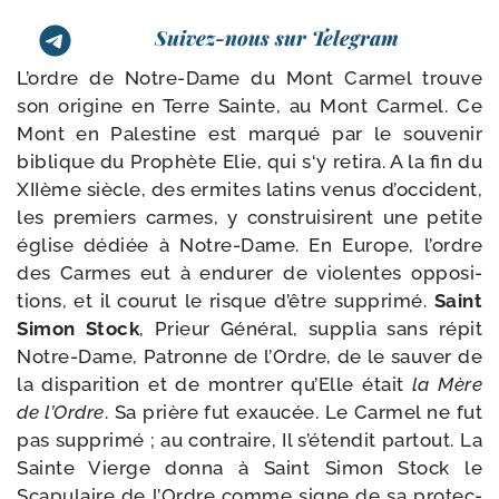
Suivez-nous sur Telegram
L’ordre de Notre-​Dame du Mont Carmel trouve
son ori­gine en Terre Sainte, au Mont Carmel. Ce
Mont en Palestine est mar­qué par le sou­ve­nir
biblique du Prophète Elie, qui s‘y reti­ra. A la fin du
XIIème siècle, des ermites latins venus d’occident,
les pre­miers carmes, y construi­sirent une petite
église dédiée à Notre-​Dame. En Europe, l’ordre
des Carmes eut à endu­rer de vio­lentes oppo­si­
tions, et il cou­rut le risque d’être sup­pri­mé.
Saint
Simon Stock
, Prieur Général, sup­plia sans répit
Notre-​Dame, Patronne de l’Ordre, de le sau­ver de
la dis­pa­ri­tion et de mon­trer qu’Elle était
la Mère
de l’Ordre
. Sa prière fut exau­cée. Le Carmel ne fut
pas sup­pri­mé ; au contraire, Il s’é­ten­dit par­tout. La
Sainte Vierge don­na à Saint Simon Stock le
Scapulaire de l’Ordre comme signe de sa pro­tec­