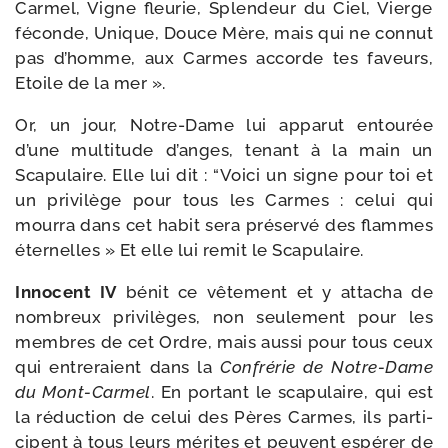
Carmel, Vigne fleu­rie, Splendeur du Ciel, Vierge
féconde, Unique, Douce Mère, mais qui ne connut
pas d’homme, aux Carmes accorde tes faveurs,
Etoile de la mer ».
Or, un jour, Notre-​Dame lui appa­rut entou­rée
d’une mul­ti­tude d’anges, tenant à la main un
Scapulaire. Elle lui dit : “Voici un signe pour toi et
un pri­vi­lège pour tous les Carmes : celui qui
mour­ra dans cet habit sera pré­ser­vé des flammes
éter­nelles » Et elle lui remit le Scapulaire.
Innocent IV
bénit ce vête­ment et y atta­cha de
nom­breux pri­vi­lèges, non seule­ment pour les
membres de cet Ordre, mais aus­si pour tous ceux
qui entre­raient dans la
Confrérie de Notre-​Dame
du Mont-​Carmel
. En por­tant le sca­pu­laire, qui est
la réduc­tion de celui des Pères Carmes, ils par­ti­
cipent à tous leurs mérites et peuvent espé­rer de