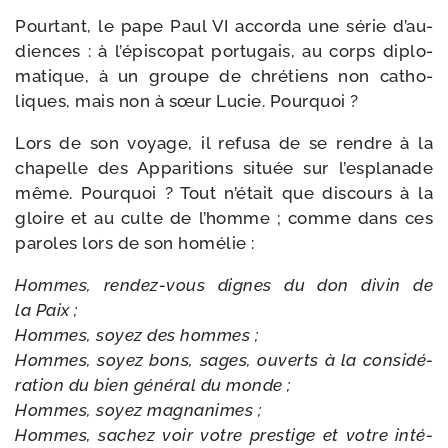
Pourtant, le pape Paul VI accor­da une série d’au­
diences : à l’é­pis­co­pat por­tu­gais, au corps diplo­
ma­tique, à un groupe de chré­tiens non catho­
liques, mais non à sœur Lucie. Pourquoi ?
Lors de son voyage, il refu­sa de se rendre à la
cha­pelle des Apparitions située sur l’es­pla­nade
même. Pourquoi ? Tout n’é­tait que dis­cours à la
gloire et au culte de l’homme ; comme dans ces
paroles lors de son homélie :
Hommes, rendez-​vous dignes du don divin de
la Paix ;
Hommes, soyez des hommes ;
Hommes, soyez bons, sages, ouverts à la consi­dé­
ra­tion du bien géné­ral du monde ;
Hommes, soyez magnanimes ;
Hommes, sachez voir votre pres­tige et votre inté­