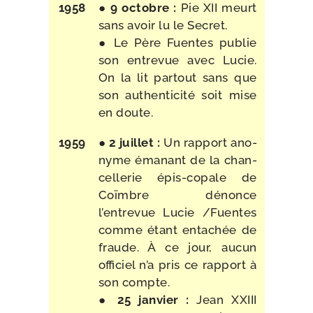
1958
●
9 octobre :
Pie XII meurt
sans avoir lu le Secret.
● Le Père Fuentes publie
son entre­vue avec Lucie.
On la lit par­tout sans que
son authen­ti­ci­té soit mise
en doute.
1959
●
2 juillet :
Un rap­port ano­
nyme éma­nant de la chan­
cel­le­rie épis-​copale de
Coïmbre dénonce
l’entrevue Lucie /​Fuentes
comme étant enta­chée de
fraude. À ce jour, aucun
offi­ciel n’a pris ce rap­port à
son compte.
●
25 jan­vier :
Jean XXIII