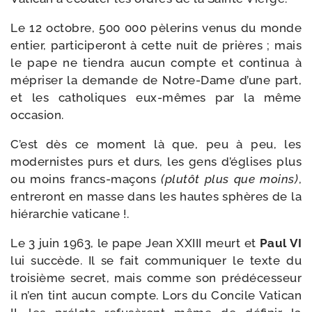
Le 12 octobre, 500 000 pèle­rins venus du monde
entier, par­ti­ci­pe­ront à cette nuit de prières ; mais
le pape ne tien­dra aucun compte et conti­nua à
mépri­ser la demande de Notre-​Dame d’une part,
et les catho­liques eux-​mêmes par la même
occasion.
C’est dès ce moment là que, peu à peu, les
moder­nistes purs et durs, les gens d’é­glises plus
ou moins francs-​maçons
(plu­tôt plus que moins)
,
entre­ront en masse dans les hautes sphères de la
hié­rar­chie vaticane !.
Le 3 juin 1963, le pape Jean XXIII meurt et
Paul VI
lui suc­cède. Il se fait com­mu­ni­quer le texte du
troi­sième secret, mais comme son pré­dé­ces­seur
il n’en tint aucun compte. Lors du Concile Vatican