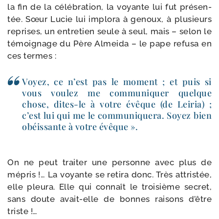
la fin de la célé­bra­tion, la voyante lui fut pré­sen­
tée. Sœur Lucie lui implo­ra à genoux, à plu­sieurs
reprises, un entre­tien seule à seul, mais – selon le
témoi­gnage du Père Almeida – le pape refu­sa en
ces termes :
Voyez, ce n’est pas le moment ; et puis si
vous vou­lez me com­mu­ni­quer quelque
chose, dites-​le à votre évêque (de Leiria) ;
c’est lui qui me le com­mu­ni­que­ra. Soyez bien
obéis­sante à votre évêque ».
On ne peut trai­ter une per­sonne avec plus de
mépris !… La voyante se reti­ra donc. Très attris­tée,
elle pleu­ra. Elle qui connaît le troi­sième secret,
sans doute avait-​elle de bonnes rai­sons d’être
triste !…