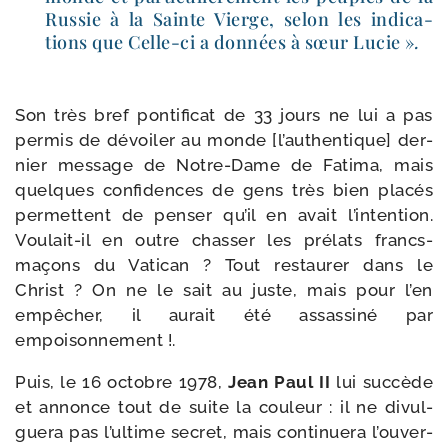
Russie à la Sainte Vierge, selon les indi­ca­
tions que Celle-​ci a don­nées à sœur Lucie »
.
Son très bref pon­ti­fi­cat de 33 jours ne lui a pas
per­mis de dévoi­ler au monde [l’au­then­tique] der­
nier mes­sage de Notre-​Dame de Fatima, mais
quelques confi­dences de gens très bien pla­cés
per­mettent de pen­ser qu’il en avait l’in­ten­tion.
Voulait-​il en outre chas­ser les pré­lats francs-​
maçons du Vatican ? Tout res­tau­rer dans le
Christ ? On ne le sait au juste, mais pour l’en
empê­cher, il aurait été assas­si­né par
empoisonnement !.
Puis, le 16 octobre 1978,
Jean Paul II
lui suc­cède
et annonce tout de suite la cou­leur : il ne divul­
gue­ra pas l’ul­time secret, mais conti­nue­ra l’ou­ver­