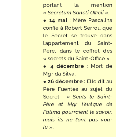
por­tant la men­tion
« Secretum Sancti Officii »
.
●
14 mai :
Mère Pascalina
confie à Robert Serrou que
le Secret se trouve dans
l’appartement du Saint-​
Père, dans le cof­fret des
« secrets du Saint-Office ».
●
4 décembre :
Mort de
Mgr da Silva.
●
26 décembre :
Elle dit au
Père Fuentes au sujet du
Secret : «
Seuls le Saint-​
Père et Mgr l’évêque de
Fátima pour­raient le savoir,
mais ils ne l’ont pas vou­
lu
».