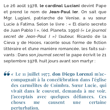
Le 26 août 1978,
le car­di­nal Luciani
devint Pape
et prend le nom de
Jean-​Paul Ier
. On sait que
Mgr. Lugiani, patriarche de Venise, a vu sœur
Lucie à Fatima. Selon le livre : « El dia­rio secre­to
de Juan Pablo I », (éd. Planeta, 1990)
(« Le jour­nal
secret de Jean-​Paul I »)
l’au­teur, Ricardo de la
Cieva y de Hoces, raconte sous forme de fic­tion
lit­té­raire et d’une manière roman­cée, les faits sui­
vants : Dans son
jour­nal secret
le pape écri­vit le 21
sep­tembre 1978, huit jours avant son martyr :
«
Le 11 juillet 1977,
don Diego Lorenzi
m’ac­
com­pa­gnait à la concé­lé­bra­tion dans l’é­glise
des car­mé­lites de Coimbra. Sœur Lucie, qui
vivait dans le couvent, deman­da à me voir.
J’acceptais avec quelques défiances. Ces
choses me causent une cer­taine
perturbation.