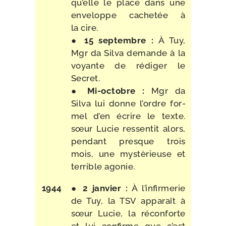
qu’elle le place dans une
enve­loppe cache­tée à
la cire.
●
15 sep­tembre :
À Tuy,
Mgr da Silva demande à la
voyante de rédi­ger le
Secret.
●
Mi-​octobre :
Mgr da
Silva lui donne l’ordre for­
mel d’en écrire le texte.
sœur Lucie res­sen­tit alors,
pen­dant presque trois
mois, une mys­tè­rieuse et
ter­rible agonie.
1944
●
2 jan­vier :
À l’infirmerie
de Tuy, la TSV appa­raît à
sœur Lucie, la récon­forte