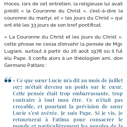
Hoces, lors de cet entre­tien, la reli­gieuse lui avait
pré­dit « la Couronne du Christ », c’est-​à-​dire la
cou­ronne du mar­tyr, et « les jours du Christ » qui
ont été les 33 jours de son bref pontificat.
« La Couronne du Christ et les jours du Christ »,
cette phrase ne ces­sa d’en­va­hir la pen­sée de Mgr.
Lugiani, sur­tout à par­tir du 26 août 1978 où il fut
élu Pape. Il confia alors à un théo­lo­gien ami, don
Germano Pattaro :
« Ce que sœur Lucie m’a dit au mois de juillet
1977 m’é­tait deve­nu un poids sur le cœur.
Cette pen­sée était trop embar­ras­sante, trop
contraire à tout mon être. Ce n’é­tait pas
croyable, et pour­tant la pré­vi­sion de sœur
Lucie s’est avé­rée. Je suis Pape. Si je vis, je
retour­ne­rai à Fatima pour consa­crer le
monde et par­ti­cu­liè­re­ment les peuples de la