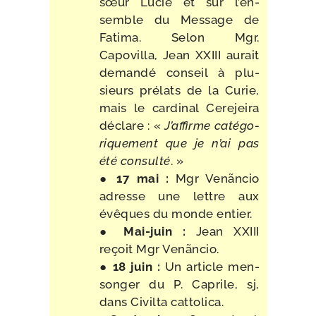
sœur Lucie et sur l’en­
semble du Message de
Fatima. Selon Mgr.
Capovilla, Jean XXIII aurait
deman­dé conseil à plu­
sieurs pré­lats de la Curie,
mais le car­di­nal Cerejeira
déclare : «
J’affirme caté­go­
ri­que­ment que je n’ai pas
été consul­té
. »
●
17 mai :
Mgr Venãncio
adresse une lettre aux
évêques du monde entier.
●
Mai-​juin :
Jean XXIII
reçoit Mgr Venãncio.
●
18 juin :
Un article men­
son­ger du P. Caprile, sj,
dans Civilta cattolica.