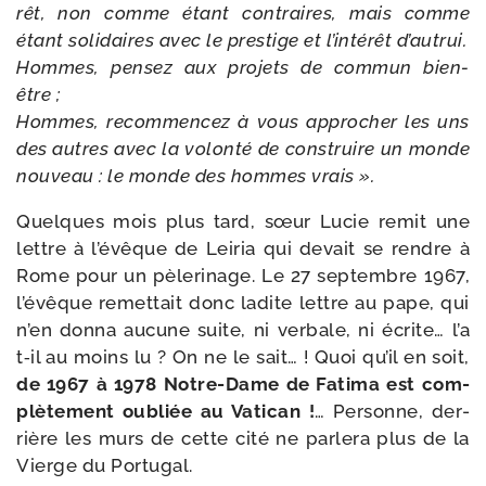
rêt, non comme étant contraires, mais comme
étant soli­daires avec le pres­tige et l’in­té­rêt d’autrui.
Hommes, pen­sez aux pro­jets de com­mun bien-
être ;
Hommes, recom­men­cez à vous appro­cher les uns
des autres avec la volon­té de construire un monde
nou­veau : le monde des hommes vrais ».
Quelques mois plus tard, sœur Lucie remit une
lettre à l’é­vêque de Leiria qui devait se rendre à
Rome pour un pèle­ri­nage. Le 27 sep­tembre 1967,
l’é­vêque remet­tait donc ladite lettre au pape, qui
n’en don­na aucune suite, ni ver­bale, ni écrite… l’a
t‑il au moins lu ? On ne le sait… ! Quoi qu’il en soit,
de 1967 à 1978 Notre-​Dame de Fatima est com­
plè­te­ment oubliée au Vatican !
… Personne, der­
rière les murs de cette cité ne par­le­ra plus de la
Vierge du Portugal.