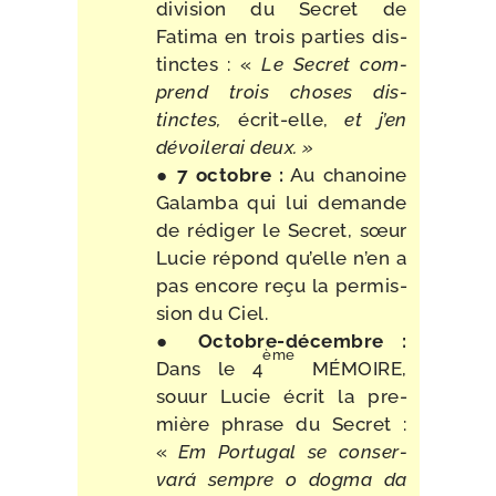
divi­sion du Secret de
Fatima en trois par­ties dis­
tinctes : «
Le Secret com­
prend trois choses dis­
tinctes,
écrit-​elle,
et j’en
dévoi­le­rai deux. »
●
7 octobre :
Au cha­noine
Galamba qui lui demande
de rédi­ger le Secret, sœur
Lucie répond qu’elle n’en a
pas encore reçu la per­mis­
sion du Ciel.
●
Octobre-​décembre :
ème
Dans le 4
MÉMOIRE,
souur Lucie écrit la pre­
mière phrase du Secret :
«
Em Portugal se conser­
vará sempre o dog­ma da