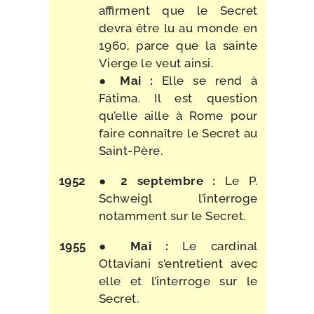
affirment que le Secret
devra être lu au monde en
1960, parce que la sainte
Vierge le veut ainsi.
●
Mai :
Elle se rend à
Fátima. Il est ques­tion
qu’elle aille à Rome pour
faire connaître le Secret au
Saint-Père.
1952
●
2 sep­tembre :
Le P.
Schweigl l’interroge
notam­ment sur le Secret.
1955
●
Mai :
Le car­di­nal
Ottaviani s’entretient avec
elle et l’interroge sur le
Secret.