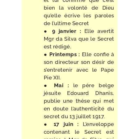
et lui confirme que c’est
bien la volon­té de Dieu
qu’elle écrive les paroles
de l’ultime Secret
●
9 jan­vier :
Elle aver­tit
Mgr da Silva que le Secret
est rédigé.
●
Printemps :
Elle confie à
son direc­teur son désir de
s’entretenir avec le Pape
Pie XII.
●
Mai :
le père belge
jésuite Edouard Dhanis,
publie une thèse qui met
en doute l’au­then­ti­ci­té du
secret du 13 juillet 1917.
●
17 juin :
L’enveloppe
conte­nant le Secret est