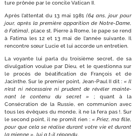
ture prô­née par le concile Vatican II.
Après l’at­ten­tat du 13 mai 1981
(64 ans, jour pour
jour, après la pre­mière appa­ri­tion de Notre-​Dame,
à Fatima)
, place st. Pierre à Rome, le pape se rend
à Fatima les 12 et 13 mai de l’an­née sui­vante. Il
ren­contre sœur Lucie et lui accorde un entretien.
La voyante lui par­la du troi­sième secret, de sa
divul­ga­tion vou­lue par Dieu, et le ques­tion­na sur
le pro­cès de béa­ti­fi­ca­tion de François et de
Jacinthe. Sur le pre­mier point, Jean-​Paul II dit :
« Il
n’est ni néces­saire ni pru­dent de révé­ler main­te­
nant le conte­nu du secret »
; quant à la
Consécration de la Russie, en com­mu­nion avec
tous les évêques du monde, il ne la fera pas !. Sur
le second point, il ne pro­mit rien :
« Priez, ma fille,
pour que cela se réa­lise durant votre vie et durant
la mienne », lui a t‑il répondu.