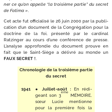
ner ce qu’on appelle “la troi­sième par­tie” du secret
de Fatima »
.
Cet acte fut offi­cia­li­sé le 26 juin 2000 par la publi­
ca­tion d’un docu­ment de la Congrégation pour la
doc­trine de la foi, pré­sen­té par le car­di­nal
Ratzinger au cours d’une confé­rence de presse.
L’analyse appro­fon­die du docu­ment prouve en
fait que le Saint-​Siège a déli­vré au monde un
FAUX SECRET !
.
Chronologie de la troi­sième par­tie
du secret
1941
●
Juillet-​août :
En rédi­
ème
geant son 3
MÉMOIRE,
sœur Lucie men­tionne
pour la pre­mière fois la