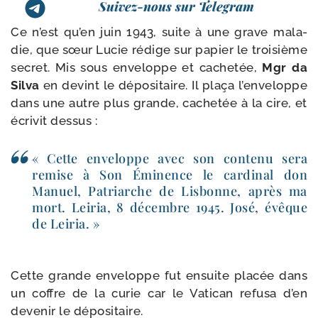
Suivez-nous sur Telegram
Ce n’est qu’en juin 1943, suite à une grave mala­
die, que sœur Lucie rédige sur papier le troi­sième
secret. Mis sous enve­loppe et cache­tée,
Mgr da
Silva
en devint le dépo­si­taire. Il pla­ça l’en­ve­loppe
dans une autre plus grande, cache­tée à la cire, et
écri­vit dessus :
« Cette enve­loppe avec son conte­nu sera
remise à Son Éminence le car­di­nal don
Manuel, Patriarche de Lisbonne, après ma
mort. Leiria, 8 décembre 1945. José, évêque
de Leiria. »
Cette grande enve­loppe fut ensuite pla­cée dans
un coffre de la curie car le Vatican refu­sa d’en
deve­nir le dépositaire.