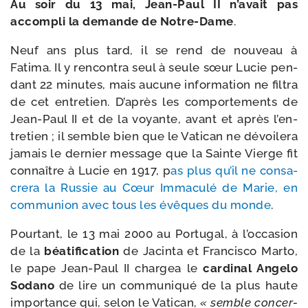
Au soir du 13 mai, Jean-​Paul II n’a­vait pas
accom­pli la demande de Notre-​Dame
.
Neuf ans plus tard, il se rend de nou­veau à
Fatima. Il y ren­con­tra seul à seule sœur Lucie pen­
dant 22 minutes, mais aucune infor­ma­tion ne fil­tra
de cet entre­tien. D’après les com­por­te­ments de
Jean-​Paul II et de la voyante, avant et après l’en­
tre­tien ; il semble bien que le Vatican ne dévoi­le­ra
jamais le der­nier mes­sage que la Sainte Vierge fit
connaître à Lucie en 1917, p
as plus qu’il ne consa­
cre­ra la Russie au Cœur Immaculé de Marie, en
com­mu­nion avec tous les évêques du monde
.
Pourtant, le 13 mai 2000 au Portugal, à l’oc­ca­sion
de la
béa­ti­fi­ca­tion
de Jacinta et Francisco Marto,
le pape Jean-​Paul II char­gea le
car­di­nal Angelo
Sodano
de lire un com­mu­ni­qué de la plus haute
impor­tance qui, selon le Vatican,
« semble concer­