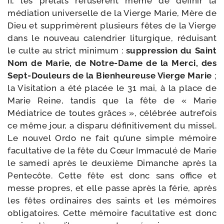
II, les pré­lats refu­sèrent même de défi­nir la
média­tion uni­ver­selle de la Vierge Marie, Mère de
Dieu et sup­pri­mèrent plu­sieurs fêtes de la Vierge
dans le nou­veau calen­drier litur­gique, rédui­sant
le culte au strict mini­mum :
sup­pres­sion du Saint
Nom de Marie, de Notre-​Dame de la Merci, des
Sept-​Douleurs de la Bienheureuse Vierge Marie
;
la Visitation a été pla­cée le 31 mai, à la place de
Marie Reine, tan­dis que la fête de « Marie
Médiatrice de toutes grâces », célé­brée autre­fois
ce même jour, a dis­pa­ru défi­ni­ti­ve­ment du mis­sel.
Le nou­vel Ordo ne fait qu’une simple mémoire
facul­ta­tive de la fête du Cœur Immaculé de Marie
le same­di après le deuxième Dimanche après la
Pentecôte. Cette fête est donc sans office et
messe propres, et elle passe après la férie, après
les fêtes ordi­naires des saints et les mémoires
obli­ga­toires. Cette mémoire facul­ta­tive est donc