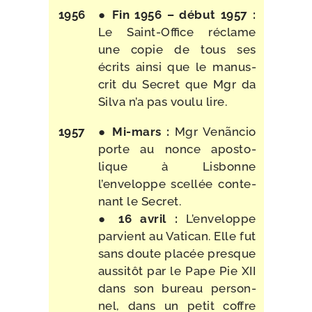
1956
●
Fin 1956 – début 1957 :
Le Saint-​Office réclame
une copie de tous ses
écrits ain­si que le manus­
crit du Secret que Mgr da
Silva n’a pas vou­lu lire.
1957
●
Mi-​mars :
Mgr Venãncio
porte au nonce apos­to­
lique à Lisbonne
l’enveloppe scel­lée conte­
nant le Secret.
●
16 avril :
L’enveloppe
par­vient au Vatican. Elle fut
sans doute pla­cée presque
aus­si­tôt par le Pape Pie XII
dans son bureau per­son­
nel, dans un petit coffre