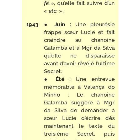
fé
», qu’elle fait suivre d’un
«
etc.
».
1943
●
Juin :
Une pleu­ré­sie
frappe sœur Lucie et fait
craindre au cha­noine
Galamba et à Mgr da Silva
qu’elle ne dis­pa­raisse
avant d’avoir révé­lé l’ultime
Secret.
●
Été :
Une entre­vue
mémo­rable à Valença do
Minho : Le cha­noine
Galamba sug­gère à Mgr.
da Silva de deman­der à
sœur Lucie d’é­crire dès
main­te­nant le texte du
troi­sième Secret, puis