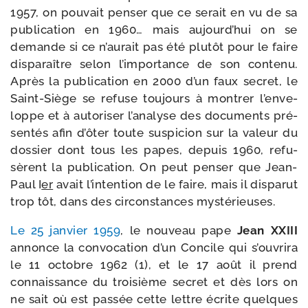
1957, on pou­vait pen­ser que ce serait en vu de sa
publi­ca­tion en 1960… mais aujourd’­hui on se
demande si ce n’au­rait pas été plu­tôt pour le faire
dis­pa­raître selon l’im­por­tance de son conte­nu.
Après la publi­ca­tion en 2000 d’un faux secret, le
Saint-​Siège se refuse tou­jours à mon­trer l’en­ve­
loppe et à auto­ri­ser l’a­na­lyse des docu­ments pré­
sen­tés afin d’ô­ter toute sus­pi­cion sur la valeur du
dos­sier dont tous les papes, depuis 1960, refu­
sèrent la publi­ca­tion. On peut pen­ser que Jean-​
Paul I
er
avait l’in­ten­tion de le faire, mais il dis­pa­rut
trop tôt, dans des cir­cons­tances mystérieuses.
Le 25 jan­vier 1959
, le nou­veau pape
Jean XXIII
annonce la convo­ca­tion d’un Concile qui s’ou­vri­ra
le 11 octobre 1962 (1), et le 17 août il prend
connais­sance du troi­sième secret et dès lors on
ne sait où est pas­sée cette lettre écrite quelques