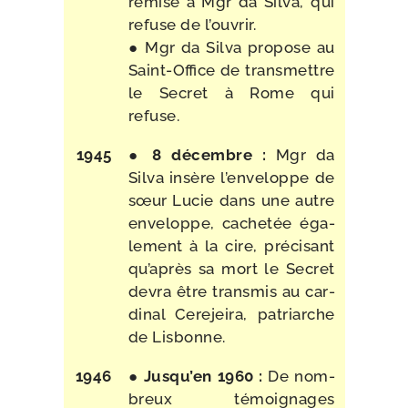
remise à Mgr da Silva, qui
refuse de l’ouvrir.
● Mgr da Silva pro­pose au
Saint-​Office de trans­mettre
le Secret à Rome qui
refuse.
1945
●
8 décembre :
Mgr da
Silva insère l’enveloppe de
sœur Lucie dans une autre
enve­loppe, cache­tée éga­
le­ment à la cire, pré­ci­sant
qu’après sa mort le Secret
devra être trans­mis au car­
di­nal Cerejeira, patriarche
de Lisbonne.
1946
●
Jusqu’en 1960 :
De nom­
breux témoi­gnages