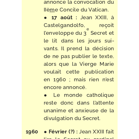
annonce la convo­ca­tion du
IIè
m
e Concile du Vatican.
●
17 août :
Jean XXIII, à
Castelgandolfo, reçoit
e
l’enveloppe du 3
Secret et
le lit dans les jours sui­
vants. Il prend la déci­sion
de ne pas publier le texte,
alors que la Vierge Marie
vou­lait cette publi­ca­tion
en 1960 ; mais rien n’est
encore annoncé.
● Le monde catho­lique
reste donc dans l’at­tente
una­nime et anxieuse de la
divul­ga­tion du Secret.
1960
●
Février (?) :
Jean XXIII fait