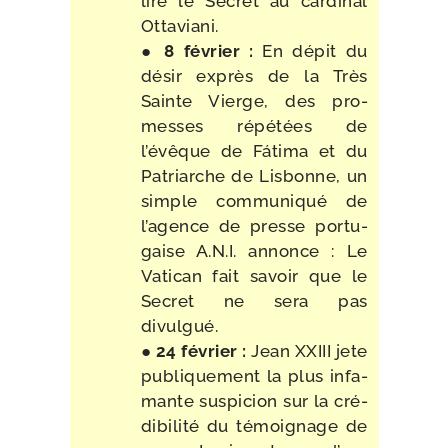
lire le Secret au car­di­nal
Ottaviani.
●
8 février :
En dépit du
désir exprès de la Très
Sainte Vierge, des pro­
messes répé­tées de
l’évêque de Fátima et du
Patriarche de Lisbonne, un
simple com­mu­ni­qué de
l’agence de presse por­tu­
gaise A.N.I. annonce : Le
Vatican fait savoir que le
Secret ne sera pas
divulgué.
●
24 février :
Jean XXIII jete
publi­que­ment la plus infa­
mante sus­pi­cion sur la cré­
di­bi­li­té du témoi­gnage de