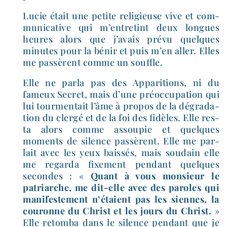
Lucie était une petite reli­gieuse vive et com­
mu­ni­ca­tive qui m’en­tre­tint deux longues
heures alors que j’a­vais pré­vu quelques
minutes pour la bénir et puis m’en aller. Elles
me pas­sèrent comme un souffle.
Elle ne par­la pas des Apparitions, ni du
fameux Secret, mais d’une pré­oc­cu­pa­tion qui
lui tour­men­tait l’âme à pro­pos de la dégra­da­
tion du cler­gé et de la foi des fidèles. Elle res­
ta alors comme assou­pie et quelques
moments de silence pas­sèrent. Elle me par­
lait avec les yeux bais­sés, mais sou­dain elle
me regar­da fixe­ment pen­dant quelques
secondes : «
Quant à vous mon­sieur le
patriarche, me dit-​elle avec des paroles qui
mani­fes­te­ment n’é­taient pas les siennes, la
cou­ronne du Christ et les jours du Christ.
»
Elle retom­ba dans le silence pen­dant que je