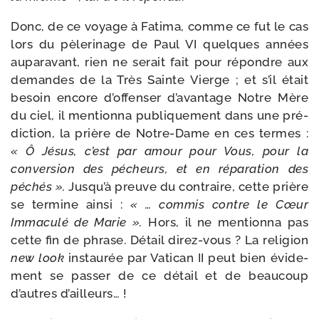
Donc, de ce voyage à Fatima, comme ce fut le cas
lors du pèle­ri­nage de Paul VI quelques années
aupa­ra­vant, rien ne serait fait pour répondre aux
demandes de la Très Sainte Vierge ; et s’il était
besoin encore d’of­fen­ser d’a­van­tage Notre Mère
du ciel, il men­tion­na publi­que­ment dans une pré­
dic­tion, la prière de Notre-​Dame en ces termes :
« Ô Jésus, c’est par amour pour Vous, pour la
conver­sion des pécheurs, et en répa­ra­tion des
péchés ».
Jusqu’à preuve du contraire, cette prière
se ter­mine ain­si :
« … com­mis contre le Cœur
Immaculé de Marie ».
Hors, il ne men­tion­na pas
cette fin de phrase. Détail direz-​vous ? La reli­gion
new look
ins­tau­rée par Vatican II peut bien évi­de­
ment se pas­ser de ce détail et de beau­coup
d’autres d’ailleurs… !