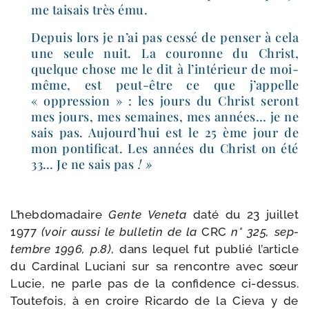
me tai­sais très ému.
Depuis lors je n’ai pas ces­sé de pen­ser à cela
une seule nuit. La cou­ronne du Christ,
quelque chose me le dit à l’in­té­rieur de moi-​
même, est peut-​être ce que j’ap­pelle
« oppres­sion » : les jours du Christ seront
mes jours, mes semaines, mes années… je ne
sais pas. Aujourd’hui est le 25 ème jour de
mon pon­ti­fi­cat. Les années du Christ on été
33… Je ne sais pas
! »
L’hebdomadaire
Gente Veneta
daté du 23 juillet
1977
(voir aus­si le bul­le­tin de la
CRC
n° 325, sep­
tembre 1996, p.8)
, dans lequel fut publié l’ar­ticle
du Cardinal Luciani sur sa ren­contre avec sœur
Lucie, ne parle pas de la confi­dence ci-​dessus.
Toutefois, à en croire Ricardo de la Cieva y de