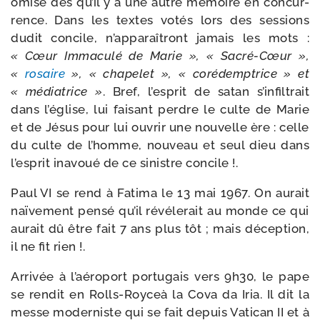
omise dès qu’il y a une autre mémoire en concur­
rence. Dans les textes votés lors des ses­sions
dudit concile, n’ap­pa­raî­tront jamais les mots :
« Cœur Immaculé de Marie », « Sacré-​Cœur »,
«
rosaire
», « cha­pe­let », « coré­demp­trice » et
« média­trice »
. Bref, l’es­prit de satan s’in­fil­trait
dans l’é­glise, lui fai­sant perdre le culte de Marie
et de Jésus pour lui ouvrir une nou­velle ère : celle
du culte de l’homme, nou­veau et seul dieu dans
l’es­prit inavoué de ce sinistre concile !.
Paul VI se rend à Fatima le 13 mai 1967. On aurait
naï­ve­ment pen­sé qu’il révé­le­rait au monde ce qui
aurait dû être fait 7 ans plus tôt ; mais décep­tion,
il ne fit rien !.
Arrivée à l’aé­ro­port por­tu­gais vers 9h30, le pape
se ren­dit en Rolls-​Royceà la Cova da Iria. Il dit la
messe moder­niste qui se fait depuis Vatican II et à