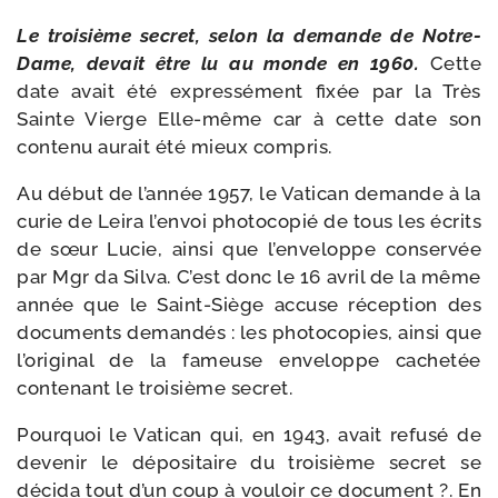
Le troi­sième secret, selon la demande de Notre-​
Dame, devait être lu au monde en 1960.
Cette
date avait été expres­sé­ment fixée par la Très
Sainte Vierge Elle-​même car à cette date son
conte­nu aurait été mieux compris.
Au début de l’an­née 1957, le Vatican demande à la
curie de Leira l’en­voi pho­to­co­pié de tous les écrits
de sœur Lucie, ain­si que l’en­ve­loppe conser­vée
par Mgr da Silva. C’est donc le 16 avril de la même
année que le Saint-​Siège accuse récep­tion des
docu­ments deman­dés : les pho­to­co­pies, ain­si que
l’o­ri­gi­nal de la fameuse enve­loppe cache­tée
conte­nant le troi­sième secret.
Pourquoi le Vatican qui, en 1943, avait refu­sé de
deve­nir le dépo­si­taire du troi­sième secret se
déci­da tout d’un coup à vou­loir ce docu­ment ?. En