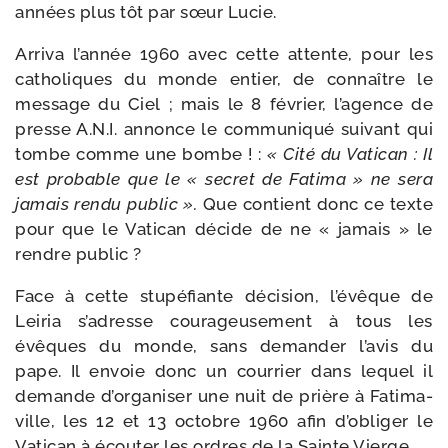
années plus tôt par sœur Lucie.
Arriva l’an­née 1960 avec cette attente, pour les
catho­liques du monde entier, de connaître le
mes­sage du Ciel ; mais le 8 février, l’a­gence de
presse A.N.I. annonce le com­mu­ni­qué sui­vant qui
tombe comme une bombe ! :
« Cité du Vatican : Il
est pro­bable que le « secret de Fatima » ne sera
jamais ren­du public ».
Que contient donc ce texte
pour que le Vatican décide de ne « jamais » le
rendre public ?
Face à cette stu­pé­fiante déci­sion, l’é­vêque de
Leiria s’a­dresse cou­ra­geu­se­ment à tous les
évêques du monde, sans deman­der l’a­vis du
pape. Il envoie donc un cour­rier dans lequel il
demande d’or­ga­ni­ser une nuit de prière à Fatima-​
ville, les 12 et 13 octobre 1960 afin d’o­bli­ger le
Vatican à écou­ter les ordres de la Sainte Vierge.