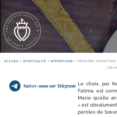
ACCUEIL
SPIRITUALITÉ
APPARITIONS
PREMIÈRE APPARITION 
CŒUR
Le choix, par N
Suivez-nous sur Telegram
Fatima, est com
Marie qu’elle an
« est abso­lu­ment 
paroles de Sœur L