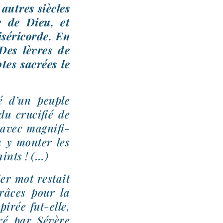
 autres siècles
ce de Dieu, et
é­ri­corde.
En
 Des lèvres de
ptes sacrées le
ré d’un peuple
u cru­ci­fié de
avec magni­fi­
à y mon­ter les
aints ! (…)
ier mot res­tait
grâces pour la
­rée fut-​elle,
­ré par Sévère