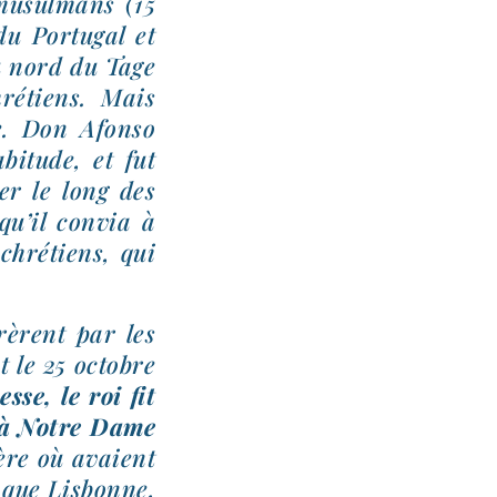
musul­mans (15
du Portugal et
u nord du Tage
hré­tiens. Mais
ne. Don Afonso
i­tude, et fut
er le long des
qu’il convia à
chré­tiens, qui
trèrent par les
t le 25 octobre
sse, le roi fit
ée à Notre Dame
ière où avaient
r que Lisbonne,