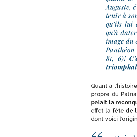
Auguste, é
te­nir à so
qu’ils lui
qu’à dater
image du c
Panthéon 
81, 6)!
C’
triom­pha
Quant à l’histoire
propre du Patria
pe­lait la recon
effet la
fête de 
dont voi­ci l’origi