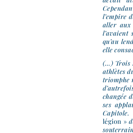
Cependant
l’empire 
aller aux
l’avaient 
qu’au len­
elle consa
(…) Trois 
ath­lètes 
triomphe m
d’autrefoi
chan­gée d
ses appla
Capitole.
légion »
de
sou­ter­r