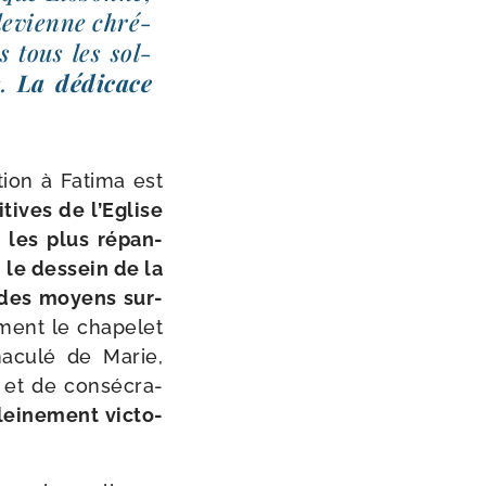
de­vienne chré­
s tous les sol­
s.
La dédi­cace
tion à Fatima est
i­tives de l’Eglise
s les plus répan­
 le des­sein de la
é des moyens sur­
­ment le cha­pe­let
mmaculé de Marie,
 et de consé­cra­
ei­ne­ment vic­to­