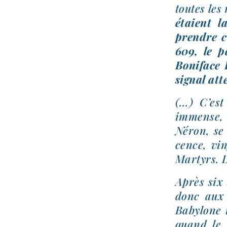
toutes les
étaient l
prendre c
609, le p
Boniface I
signal att
(…) C’est 
immense, q
Néron, se 
cence, vin
Martyrs. L
Après six s
donc aux 
Babylone i
quand le 