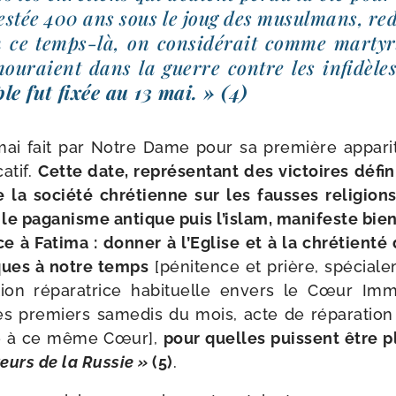
res­tée 400 ans sous le joug des musul­mans, re
 ce temps-​là, on consi­dé­rait comme mar­tyr
ou­raient dans la guerre contre les infi­dèle
le fut fixée au 13 mai. » (4)
ai fait par Notre Dame pour sa pre­mière appa­ri­
a­tif.
Cette date, repré­sen­tant des vic­toires défi­n
e la socié­té chré­tienne sur les fausses reli­gion
le paga­nisme antique puis l’islam, mani­feste bien
e à Fatima : don­ner à l’Eglise et à la chré­tien­t
­fiques à notre temps
[péni­tence et prière, spé­cia­le
o­tion répa­ra­trice habi­tuelle envers le Cœur I
es pre­miers same­dis du mois, acte de répa­ra­tion
ie à ce même Cœur],
pour quelles puissent être pl
reurs de la Russie »
(5)
.