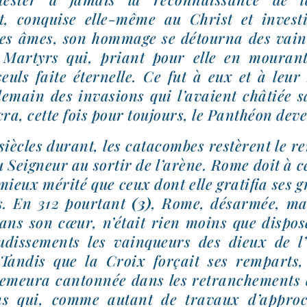
, conquise elle-​même au Christ et inves­t
des âmes, son hom­mage se détour­na des vain
 Martyrs qui, priant pour elle en mou­ran
seuls faite éter­nelle. Ce fut à eux et à leu
de­main des inva­sions qui l’avaient châ­tiée 
­cra, cette fois pour tou­jours, le Panthéon dev
siècles durant, les cata­combes res­tèrent le r
du Seigneur au sor­tir de l’arène. Rome doit à c
ieux méri­té que ceux dont elle gra­ti­fia se
s. En 312 pour­tant
(3)
, Rome, désar­mée, ma
ans son cœur, n’était rien moins que dis­po­
u­dis­se­ments les vain­queurs des dieux de 
 Tandis que la Croix for­çait ses rem­parts
meu­ra can­ton­née dans les retran­che­ments 
ains qui, comme autant de tra­vaux d’approc