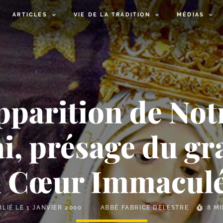
ARTICLES
VIE DE LA TRADITION
MÉDIAS
parition de Not
ai, présage du g
du Cœur Immaculé
BLIÉ LE
1 JANVIER 2000
ABBÉ FABRICE DELESTRE
8 M