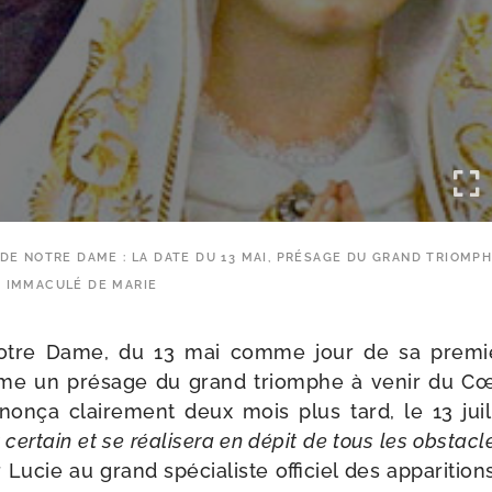
DE NOTRE DAME : LA DATE DU 13 MAI, PRÉSAGE DU GRAND TRIOMPH
 IMMACULÉ DE MARIE
otre Dame, du 13 mai comme jour de sa pre­mière
me un pré­sage du grand triomphe à venir du 
non­ça clai­re­ment deux mois plus tard, le 13 jui
cer­tain et se réa­li­se­ra en dépit de tous les obs­tacl
ucie au grand spé­cia­liste offi­ciel des appa­ri­tion