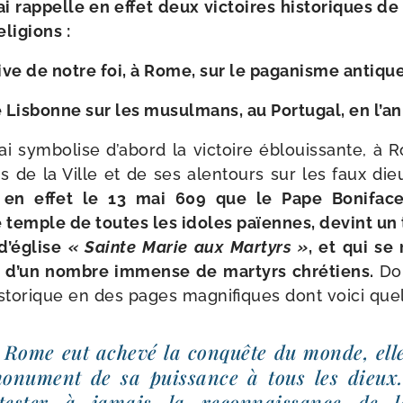
 rap­pelle en effet deux vic­toires his­to­riques de 
eligions :
i­tive de notre foi, à Rome, sur le paga­nisme antique
Lisbonne sur les musul­mans, au Portugal, en l’a
 sym­bo­lise d’abord la vic­toire éblouis­sante, à
ns de la Ville et de ses alen­tours sur les faux d
 en effet le 13 mai 609 que le Pape Boniface 
 temple de toutes les idoles païennes, devint un 
 d’église
« Sainte Marie aux Martyrs »
, et qui se
s d’un nombre immense de mar­tyrs chré­tiens.
Do
his­to­rique en des pages magni­fiques dont voi­ci que
 Rome eut ache­vé la conquête du monde, elle
onu­ment de sa puis­sance à tous les dieux
tes­ter à jamais la recon­nais­sance de l