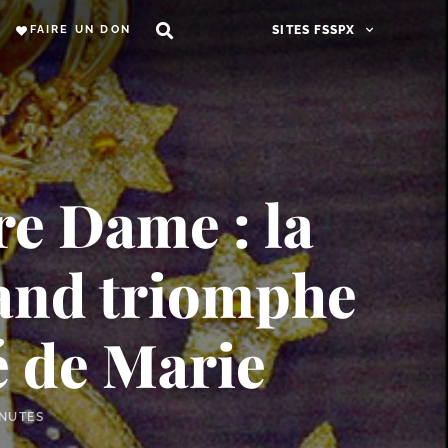
FAIRE UN DON
SITES FSSPX
re Dame : la
rand triomphe
 de Marie
INUTES