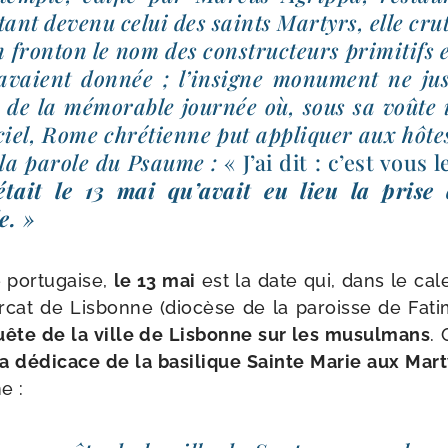
tant deve­nu celui des saints Martyrs, elle cr
n fron­ton le nom des construc­teurs pri­mi­tifs 
 avaient don­née ; l’insigne monu­ment ne jus­t
 de la mémo­rable jour­née où, sous sa voûte 
iel, Rome chré­tienne put appli­quer aux hôt
la parole du Psaume :
« J’ai dit : c’est vous 
était le 13 mai qu’avait eu lieu la prise d
le.
»
 por­tu­gaise,
le 13 mai
est la date qui, dans le calen
rcat de Lisbonne (dio­cèse de la paroisse de Fat
­quête de la ville de Lisbonne sur les musul­mans
. 
la dédi­cace de la basi­lique Sainte Marie aux Ma
ne :