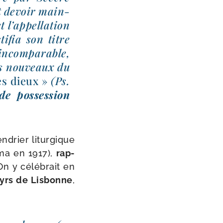
ut devoir main­
et l’appellation
i­fia son titre
incom­pa­rable,
es nou­veaux du
les dieux »
(Ps.
e pos­ses­sion
­drier litur­gique
ima en 1917),
rap­
On y célé­brait en
rtyrs de Lisbonne
,