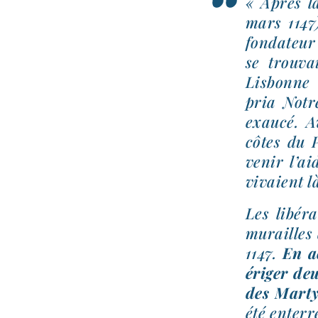
« Après l
mars 1147
fon­da­teur
se trou­va
Lisbonne 
pria Notr
exau­cé. A
côtes du 
venir l’ai
vivaient là
Les libé­r
murailles 
1147.
En ac
éri­ger de
des Mart
été enter­