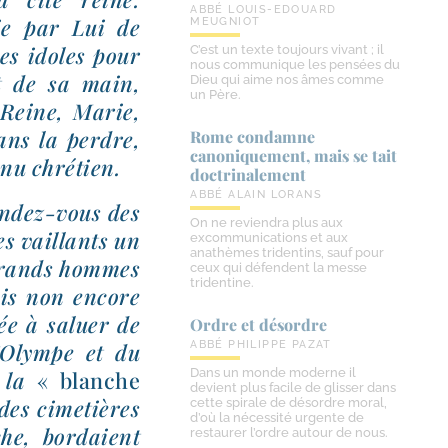
ABBÉ LOUIS-EDOUARD
ie par Lui de
MEUGNIOT
es idoles pour
C’est un texte toujours vivant ; il
nous communique les pensées du
t de sa main,
Dieu qui aime nos âmes comme
un Père.
r Reine, Marie,
sans la perdre,
Rome condamne
canoniquement, mais se tait
e­nu chrétien.
doctrinalement
ABBÉ ALAIN LORANS
endez-​vous des
On ne reviendra plus aux
es vaillants un
excommunications et aux
anathèmes tridentins, sauf pour
s grands hommes
ceux qui défendent la messe
tridentine.
is non encore
sée à saluer de
Ordre et désordre
l’Olympe et du
ABBÉ PHILIPPE PAZAT
Dans un monde moderne il
, la
« blanche
devient plus facile de glisser dans
des cime­tières
cette spirale de désordre moral,
d’où la nécessité urgente de
he, bor­daient
restaurer l’ordre autour de nous.