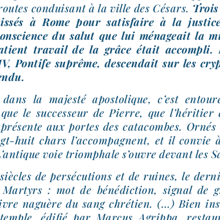
 routes condui­sant à la ville des Césars.
Trois
ais­sés à Rome pour satis­faire à la jus­ti
onscience du salut que lui ména­geait la mis
atient tra­vail de la grâce était accom­pli.
V, Pontife suprême, des­cen­dait sur les cry
endu.
dans la majes­té apos­to­lique, c’est entou­
ue le suc­ces­seur de Pierre, que l’héritier d
pré­sente aux portes des cata­combes. Ornés 
gt-​huit chars l’accompagnent, et il convie 
’antique voie triom­phale s’ouvre devant les S
iècles de per­sé­cu­tions et de ruines, le der­n
Martyrs : mot de béné­dic­tion, signal de 
vre naguère du sang chré­tien. (…) Bien ins­pi
temple, édi­fié par Marcus Agrippa, res­tau