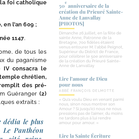
la foi catho­lique
e
50
anniversaire de la
création du Prieuré Sainte-​
Anne de Lanvallay
[PHOTOS]
, en l’an 609 ;
Dimanche 26 juillet, en la fête de
nnée 1147
.
sainte Anne, Patronne de la
Bretagne, 700 fidèles étaient
venus entourer M. l'abbé Peignot,
 Rome, de tous les
Supérieur du District de France,
pour célébrer le 50e anniversaire
ieux du paga­nisme
de la création du Prieuré Sainte-
Anne de Lanvallay
IV consa­cra le
temple chré­tien,
Lire l’amour de Dieu
pour nous
 rem­plit des pré­
ABBÉ FRANÇOIS DELMOTTE
m Guéranger
(2)
« Qu’a voulu Dieu en venant parmi
lques extraits :
nous, sinon nous montrer son
Amour ? Si jusqu’ici nous ne nous
pressions pas de l’aimer, du moins
ne tardons plus à lui rendre
 dédia le plus
amour pour amour. »
. Le Panthéon
Lire la Sainte Écriture
a cité reine.