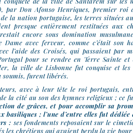
a conquête de la ville de Santarem sur les 
), par Don Afonso Henriques, pre­mier roi 
 de la nation por­tu­gaise
,
les terres situées a
ient presque entiè­re­ment res­ti­tuées aux c
res­tait encore sous domi­na­tion musul­ma
e Dame avec fer­veur, comme c’était son hab
vec l’aide des Croisés, qui pas­saient par m
Portugal pour se rendre en Terre Sainte et 
der, la ville de Lisbonne fut conquise et les 
 sou­mis, furent libérés.
a­teurs, avec à leur tête le roi por­tu­gais, en
de la cité au son des hymnes reli­gieux ; ce fu
tion de grâces, et pour accom­plir sa pro­me
ux basi­liques ; l’une d’entre elles fut dédi
yrs :
ses fon­de­ments repo­saient sur le cime­t
rés les chré­tiens qui avaient per­du la vie pou