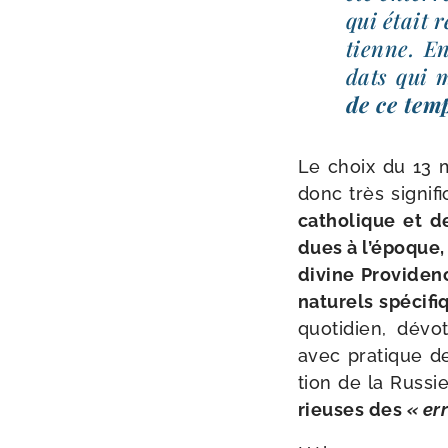
qui était 
tienne. En
dats qui m
de ce temp
Le choix du 13 m
donc très signi­fi­c
catho­lique et d
dues à l’époque,
divine Providenc
na­tu­rels spé­ci
quo­ti­dien, dév
avec pra­tique d
tion de la Russ
rieuses des
« er