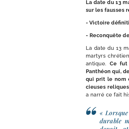
La date du 13 mai
sur les fausses r
- Victoire défi­n
- Reconquête de 
La date du 13 mai
mar­tyrs chré­tie
antique.
Ce fut
Panthéon qui, de
qui prit le nom
cieuses relique
a nar­ré ce fait 
« Lorsque
durable m
devait at