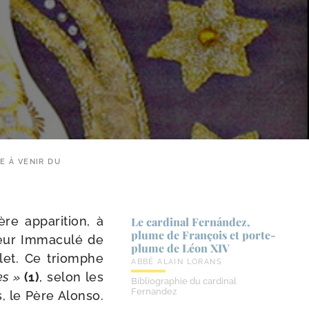
E À VENIR DU
 appa­ri­tion, à
Le cardinal Fernández,
plume de François et porte-​
Cœur Immaculé de
plume de Léon XIV
llet. Ce triomphe
ABBÉ ALAIN LORANS
es »
(1)
, selon les
Bibliographie du cardinal
Fernandez
s, le Père Alonso.