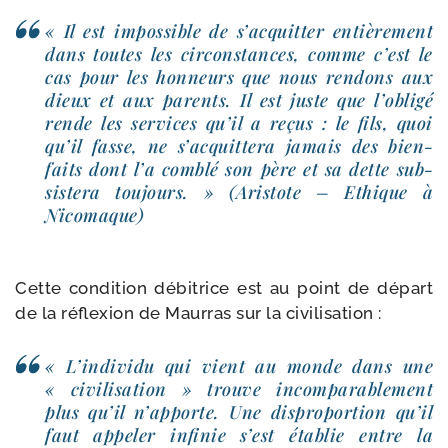
« Il est impos­sible de s’ac­quit­ter entiè­re­ment
dans toutes les cir­cons­tances, comme c’est le
cas pour les hon­neurs que nous ren­dons aux
dieux et aux parents. Il est juste que l’o­bli­gé
rende les ser­vices qu’il a reçus : le fils, quoi
qu’il fasse, ne s’ac­quit­te­ra jamais des bien­
faits dont l’a com­blé son père et sa dette sub­
sis­te­ra tou­jours. » (Aristote – Ethique à
Nicomaque)
Cette condi­tion débi­trice est au point de départ
de la réflexion de Maurras sur la civilisation :
« L’individu qui vient au monde dans une
« civi­li­sa­tion » trouve incom­pa­ra­ble­ment
plus qu’il n’ap­porte. Une dis­pro­por­tion qu’il
faut appe­ler infi­nie s’est éta­blie entre la