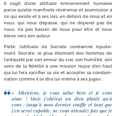
Il s’a­git d’une atti­tude émi­nem­ment humaine
parce qu’elle mani­feste révé­rence et sou­mis­sion à
ce qui existe et à ses lois, en dehors de nous et en
nous, qui nous dépasse, qui ne dépend pas de
nous, n’a pas besoin de nous pour être et nous
élève vers son auteur.
Piété, l’at­ti­tude de Socrate condam­né injus­te­
ment. Socrate, le plus éton­nant des hommes de
l’an­ti­qui­té par son amour du vrai, son humi­li­té, son
sens de la fidé­li­té à une mis­sion reçue d’en haut
qui lui fera sacri­fier sa vie et accep­ter sa condam­
na­tion comme il le dira lui-​même à ses juges :
« Athéniens, je vous salue bien et je vous
aime ! Mais j’o­béi­rai au dieu plu­tôt qu’à
vous : jus­qu’à mon der­nier souffle et tant que
j’en serai capable, ne vous atten­dez pas que je