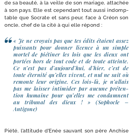
de sa beau­té, à la veille de son mariage, atta­chée
à son pays. Elle est cepen­dant tout aus­si indomp­
table que Socrate et sans peur, face à Créon son
oncle, chef de la cité à qui elle répond :
« Je ne croyais pas que tes édits étaient assez
puis­sants pour don­ner licence à un simple
mor­tel de pié­ti­ner les lois que les dieux ont
por­tées hors de tout code et de toute atteinte.
Ce n’est pas d’au­jourd’­hui, d’hier, c’est de
toute éter­ni­té qu’elles vivent, et nul ne sait où
remonte leur ori­gine. Ces lois-​là, je n’al­lais
pas me lais­ser inti­mi­der par aucune pré­ten­
tion humaine pour qu’elles me condamnent
au tri­bu­nal des dieux ! » (Sophocle –
Antigone)
Piété, l’at­ti­tude d’Enée sau­vant son père Anchise