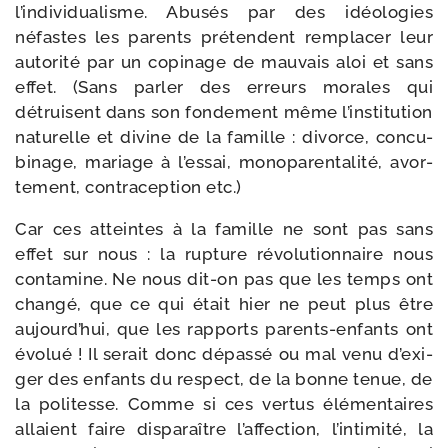
l’in­di­vi­dua­lisme. Abusés par des idéo­lo­gies
néfastes les parents pré­tendent rem­pla­cer leur
auto­ri­té par un copi­nage de mau­vais aloi et sans
effet. (Sans par­ler des erreurs morales qui
détruisent dans son fon­de­ment même l’ins­ti­tu­tion
natu­relle et divine de la famille : divorce, concu­
bi­nage, mariage à l’es­sai, mono­pa­ren­ta­li­té, avor­
te­ment, contra­cep­tion etc.)
Car ces atteintes à la famille ne sont pas sans
effet sur nous : la rup­ture révo­lu­tion­naire nous
conta­mine. Ne nous dit-​on pas que les temps ont
chan­gé, que ce qui était hier ne peut plus être
aujourd’­hui, que les rap­ports parents-​enfants ont
évo­lué ! Il serait donc dépas­sé ou mal venu d’exi­
ger des enfants du res­pect, de la bonne tenue, de
la poli­tesse. Comme si ces ver­tus élé­men­taires
allaient faire dis­pa­raître l’af­fec­tion, l’in­ti­mi­té, la