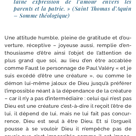
taine expres­sion de l’a­mour envers les
parents et la patrie. » (Saint Thomas d’Aquin
– Somme théologique)
Une atti­tude humble, pleine de gra­ti­tude et d’ou­
ver­ture, récep­tive – joyeuse aus­si, rem­plie d’en­
thou­siasme d’être ain­si l’ob­jet de l’at­ten­tion de
plus grand que soi, au lieu d’en être acca­blée
comme Faust le per­son­nage de Paul Valéry « et je
suis excé­dé d’être une créa­ture », ou comme le
démon lui-​même jaloux de Dieu jus­qu’à pré­fé­rer
l’im­pos­sible néant à la dépen­dance de la créa­ture
– car il n’y a pas d’in­ter­mé­diaire : celui qui n’est pas
Dieu est une créa­ture c’est-​à-​dire il reçoit l’être de
lui, il dépend de lui, mais ne lui fait pas concur­
rence, Dieu est seul à être Dieu. Et si l’or­gueil
pousse à se vou­loir Dieu il n’empêche pas de