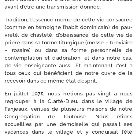
avant d’être une trans­mis­sion donnée.
Tradition, l’es­sence même de cette vie consa­crée
(comme en témoigne l’ha­bit domi­ni­cain) de pau­
vre­té, de chas­te­té, d’o­béis­sance, de cette vie de
prière dans sa forme litur­gique (messe – bré­viaire
– rosaire) ou dans sa forme per­son­nelle de
contem­pla­tion et d’a­do­ra­tion, et dans notre cas,
de vie ensei­gnante aus­si. Et main­te­nant c’est à
tous ceux qui béné­fi­cient de notre ouvre de la
rece­voir dans ce même état d’esprit.
En juillet 1975, nous n’é­tions pas vingt à nous
regrou­per à la Clarté-​Dieu, dans le vil­lage de
Fanjeaux, venues de plu­sieurs mai­sons de notre
Congrégation de Toulouse. Nous étions
accueillies par une demoi­selle qui pas­sait ses
vacances dans le vil­lage et y condui­sait l’é­té