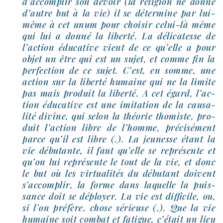
d’ac­com­plir son devoir (la reli­gion ne donne
d’autre but à la vie) il se déter­mine par lui-​
même à cet unum pour choi­sir celui-​là même
qui lui a don­né la liber­té. La déli­ca­tesse de
l’ac­tion édu­ca­tive vient de ce qu’elle a pour
objet un être qui est un sujet, et comme fin la
per­fec­tion de ce sujet. C’est, en somme, une
action sur la liber­té humaine qui ne la limite
pas mais pro­duit la liber­té. A cet égard, l’ac­
tion édu­ca­tive est une imi­ta­tion de la cau­sa­
li­té divine, qui selon la théo­rie tho­miste, pro­
duit l’ac­tion libre de l’homme, pré­ci­sé­ment
parce qu’il est libre (.). La jeu­nesse étant la
vie débu­tante, il faut qu’elle se repré­sente et
qu’on lui repré­sente le tout de la vie, et donc
le but où les vir­tua­li­tés du débu­tant doivent
s’ac­com­plir, la forme dans laquelle la puis­
sance doit se déployer. La vie est dif­fi­cile, ou,
si l’on pré­fère, chose sérieuse (.). Que la vie
humaine soit com­bat et fatigue, c’é­tait un lieu