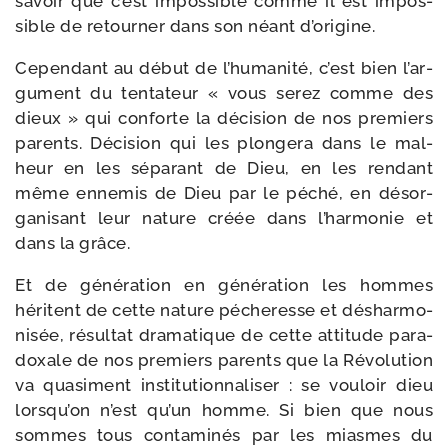
savoir que c’est impos­sible comme il est impos­
sible de retour­ner dans son néant d’origine.
Cependant au début de l’hu­ma­ni­té, c’est bien l’ar­
gu­ment du ten­ta­teur « vous serez comme des
dieux » qui conforte la déci­sion de nos pre­miers
parents. Décision qui les plon­ge­ra dans le mal­
heur en les sépa­rant de Dieu, en les ren­dant
même enne­mis de Dieu par le péché, en désor­
ga­ni­sant leur nature créée dans l’har­mo­nie et
dans la grâce.
Et de géné­ra­tion en géné­ra­tion les hommes
héritent de cette nature péche­resse et déshar­mo­
ni­sée, résul­tat dra­ma­tique de cette atti­tude para­
doxale de nos pre­miers parents que la Révolution
va qua­si­ment ins­ti­tu­tion­na­li­ser : se vou­loir dieu
lors­qu’on n’est qu’un homme. Si bien que nous
sommes tous conta­mi­nés par les miasmes du