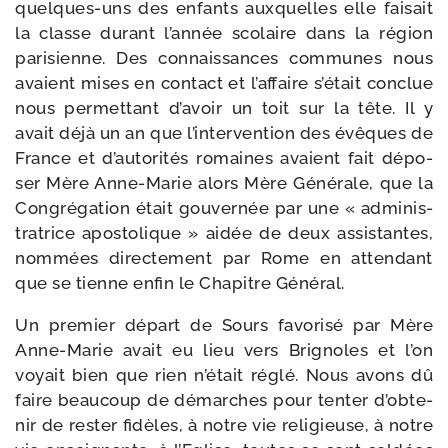
quelques-​uns des enfants aux­quelles elle fai­sait
la classe durant l’an­née sco­laire dans la région
pari­sienne. Des connais­sances com­munes nous
avaient mises en contact et l’af­faire s’é­tait conclue
nous per­met­tant d’a­voir un toit sur la tête. Il y
avait déjà un an que l’in­ter­ven­tion des évêques de
France et d’au­to­ri­tés romaines avaient fait dépo­
ser Mère Anne-​Marie alors Mère Générale, que la
Congrégation était gou­ver­née par une « admi­nis­
tra­trice apos­to­lique » aidée de deux assis­tantes,
nom­mées direc­te­ment par Rome en atten­dant
que se tienne enfin le Chapitre Général.
Un pre­mier départ de Sours favo­ri­sé par Mère
Anne-​Marie avait eu lieu vers Brignoles et l’on
voyait bien que rien n’é­tait réglé. Nous avons dû
faire beau­coup de démarches pour ten­ter d’ob­te­
nir de res­ter fidèles, à notre vie reli­gieuse, à notre