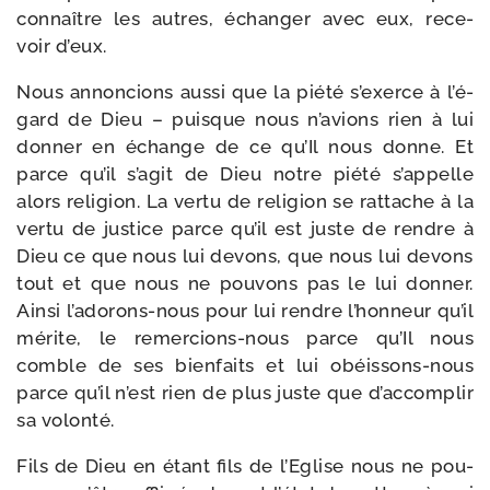
connaître les autres, échan­ger avec eux, rece­
voir d’eux.
Nous annon­cions aus­si que la pié­té s’exerce à l’é­
gard de Dieu – puisque nous n’a­vions rien à lui
don­ner en échange de ce qu’Il nous donne. Et
parce qu’il s’a­git de Dieu notre pié­té s’ap­pelle
alors reli­gion. La ver­tu de reli­gion se rat­tache à la
ver­tu de jus­tice parce qu’il est juste de rendre à
Dieu ce que nous lui devons, que nous lui devons
tout et que nous ne pou­vons pas le lui don­ner.
Ainsi l’adorons-​nous pour lui rendre l’hon­neur qu’il
mérite, le remercions-​nous parce qu’Il nous
comble de ses bien­faits et lui obéissons-​nous
parce qu’il n’est rien de plus juste que d’ac­com­plir
sa volonté.
Fils de Dieu en étant fils de l’Eglise nous ne pou­