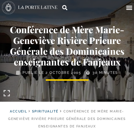
Conférence de Mère Marie-​
Geneviève Rivière Prieure
Générale des Dominicaines
enseignantes de Fanjeaux
PUBLIÉ LE
2 OCTOBRE 2005
30 MINUTES
ACCUEIL
SPIRITUALITÉ
CONFÉRENCE DE MÈRE MARIE-
GENEVIÈVE RIVIÈRE PRIEURE GÉNÉRALE DES DOMINICAINES
ENSEIGNANTES DE FANJEAUX