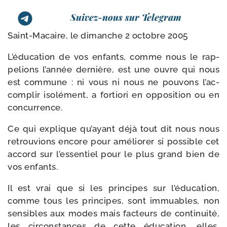
Suivez-nous sur Telegram
Saint-​Macaire, le dimanche 2 octobre 2005
L’éducation de vos enfants, comme nous le rap­
pe­lions l’an­née der­nière, est une ouvre qui nous
est com­mune : ni vous ni nous ne pou­vons l’ac­
com­plir iso­lé­ment, a for­tio­ri en oppo­si­tion ou en
concurrence.
Ce qui explique qu’ayant déjà tout dit nous nous
retrou­vions encore pour amé­lio­rer si pos­sible cet
accord sur l’es­sen­tiel pour le plus grand bien de
vos enfants.
Il est vrai que si les prin­cipes sur l’é­du­ca­tion,
comme tous les prin­cipes, sont immuables, non
sen­sibles aux modes mais fac­teurs de conti­nui­té,
les cir­cons­tances de cette édu­ca­tion, elles,