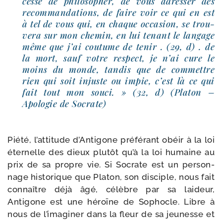
cesse de phi­lo­so­pher, de vous adres­ser des
recom­man­da­tions, de faire voir ce qui en est
à tel de vous qui, en chaque occa­sion, se trou­
ve­ra sur mon che­min, en lui tenant le lan­gage
même que j’ai cou­tume de tenir . (29, d) . de
la mort, sauf votre res­pect, je n’ai cure le
moins du monde, tan­dis que de com­mettre
rien qui soit injuste ou impie, c’est là ce qui
fait tout mon sou­ci. » (32, d) (Platon –
Apologie de Socrate)
Piété, l’at­ti­tude d’Antigone pré­fé­rant obéir à la loi
éter­nelle des dieux plu­tôt qu’à la loi humaine au
prix de sa propre vie. Si Socrate est un per­son­
nage his­to­rique que Platon, son dis­ciple, nous fait
connaître déjà âgé, célèbre par sa lai­deur,
Antigone est une héroïne de Sophocle. Libre à
nous de l’i­ma­gi­ner dans la fleur de sa jeu­nesse et