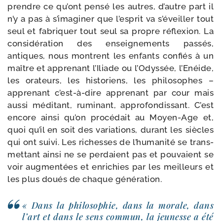
prendre ce qu’ont pen­sé les autres, d’autre part il
n’y a pas à s’i­ma­gi­ner que l’es­prit va s’é­veiller tout
seul et fabri­quer tout seul sa propre réflexion. La
consi­dé­ra­tion des ensei­gne­ments pas­sés,
antiques, nous montrent les enfants confiés à un
maître et appre­nant l’Iliade ou l’Odyssée, l’Enéide,
les ora­teurs, les his­to­riens, les phi­lo­sophes –
appre­nant c’est-​à-​dire appre­nant par cour mais
aus­si médi­tant, rumi­nant, appro­fon­dis­sant. C’est
encore ain­si qu’on pro­cé­dait au Moyen-​Age et,
quoi qu’il en soit des varia­tions, durant les siècles
qui ont sui­vi. Les richesses de l’hu­ma­ni­té se trans­
met­tant ain­si ne se per­daient pas et pou­vaient se
voir aug­men­tées et enri­chies par les meilleurs et
les plus doués de chaque génération.
« Dans la phi­lo­so­phie, dans la morale, dans
l’art et dans le sens com­mun, la jeu­nesse a été