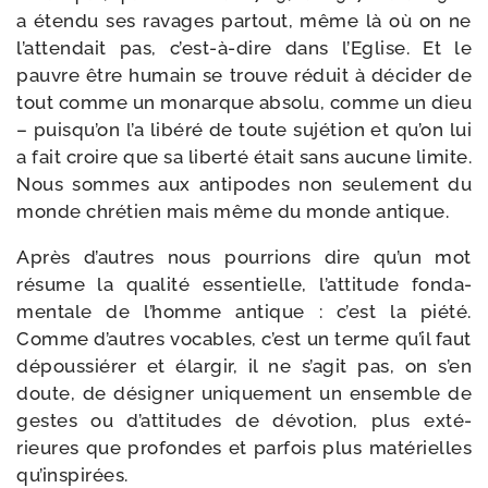
a éten­du ses ravages par­tout, même là où on ne
l’at­ten­dait pas, c’est-​à-​dire dans l’Eglise. Et le
pauvre être humain se trouve réduit à déci­der de
tout comme un monarque abso­lu, comme un dieu
– puis­qu’on l’a libé­ré de toute sujé­tion et qu’on lui
a fait croire que sa liber­té était sans aucune limite.
Nous sommes aux anti­podes non seule­ment du
monde chré­tien mais même du monde antique.
Après d’autres nous pour­rions dire qu’un mot
résume la qua­li­té essen­tielle, l’at­ti­tude fon­da­
men­tale de l’homme antique : c’est la pié­té.
Comme d’autres vocables, c’est un terme qu’il faut
dépous­sié­rer et élar­gir, il ne s’a­git pas, on s’en
doute, de dési­gner uni­que­ment un ensemble de
gestes ou d’at­ti­tudes de dévo­tion, plus exté­
rieures que pro­fondes et par­fois plus maté­rielles
qu’ins­pi­rées.