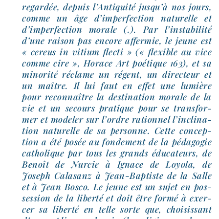
regar­dée, depuis l’Antiquité jus­qu’à nos jours,
comme un âge d’im­per­fec­tion natu­relle et
d’im­per­fec­tion morale (.). Par l’ins­ta­bi­li­té
d’une rai­son pas encore affer­mie, le jeune est
« cereus in vitium flec­ti » (« flexible au vice
comme cire », Horace Art poé­tique 163), et sa
mino­ri­té réclame un régent, un direc­teur et
un maître. Il lui faut en effet une lumière
pour recon­naître la des­ti­na­tion morale de la
vie et un secours pra­tique pour se trans­for­
mer et mode­ler sur l’ordre ration­nel l’in­cli­na­
tion natu­relle de sa per­sonne. Cette concep­
tion a été posée au fon­de­ment de la péda­go­gie
catho­lique par tous les grands édu­ca­teurs, de
Benoît de Nurcie à Ignace de Loyola, de
Joseph Calasanz à Jean-​Baptiste de la Salle
et à Jean Bosco. Le jeune est un sujet en pos­
ses­sion de la liber­té et doit être for­mé à exer­
cer sa liber­té en telle sorte que, choi­sis­sant