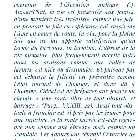
com­mun de l’é­du­ca­tion antique (.).
Aujourd’hui, la vie est pré­sen­tée aux jeunes,
d’une manière très irréa­liste, comme une joie,
en pre­nant la joie en espé­rance qui ras­sé­rène
l’âme en cours de route, in via, pour la pleine
joie qui ne lui apporte satis­fac­tion qu’au
terme du par­cours, in ter­mi­no. L’âpreté de la
vie humaine, plus fré­quem­ment décrite jadis
dans les orai­sons comme une val­lée de
larmes, est niée ou dis­si­mu­lée. Et puisque par
cet échange la féli­ci­té est pré­sen­tée comme
l’é­tat nor­mal de l’homme, et donc dû à
l’homme, l’i­déal est de pré­pa­rer aux jeunes un
che­min « une route libre de tout obs­tacle et
bar­rage » (Purg., XXXIII, 42). Aussi tout obs­
tacle à fran­chir est-​il pris par les jeunes pour
une injus­tice, et la route bar­rée est-​elle regar­
dée non comme une épreuve mais comme un
scan­dale. Les adultes ont répu­dié l’exer­cice de