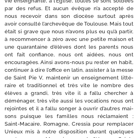
vie ensei­gnante, à l’Eglise, toutes se sont sol­dées
par des refus. Et aucun évêque n’a accep­té de
nous rece­voir dans son dio­cèse sur­tout après
avoir consul­té l’ar­che­vêque de Toulouse. Mais tout
était si grave que nous n’a­vons plus eu qu’à par­tir,
à recom­men­cer à zéro avec une petite mai­son et
une qua­ran­taine d’é­lèves dont les parents nous
ont fait confiance, nous ont aidées, nous ont
encou­ra­gées. Ainsi avons-​nous pu res­ter en habit,
conti­nuer à dire l’of­fice en latin, assis­ter à la messe
de Saint Pie V, main­te­nir un ensei­gne­ment lit­té­
raire et tra­di­tion­nel et très vite le nombre des
élèves a gran­di, très vite il a fal­lu cher­cher à
démé­na­ger, très vite aus­si les voca­tions nous ont
rejointes et il a fal­lu son­ger à ouvrir d’autres mai­
sons puisque les familles nous récla­maient :
Saint-​Macaire, Romagne, Cressia pour rem­pla­cer
Unieux mis à notre dis­po­si­tion durant quelques