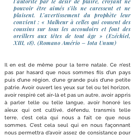
l’au­to­ri­té par le désir de plaire, croyant ne
pou­voir être aimés s’ils ne caressent et ne
plaisent. L’avertissement du pro­phète leur
convient : « Malheur à celles qui cousent des
cous­sins sur tous les accou­doirs et font des
oreillers aux têtes de tout âge » (Ezéchiel,
XIII, 18). (Romano Amério – Iota Unum)
Il en est de même pour la terre natale. Ce n’est
pas par hasard que nous sommes fils d’un pays
puis d’une région, d’une grande puis d’une petite
patrie. Avoir ouvert les yeux sur tel ou tel hori­zon,
avoir res­pi­ré cet air-​là et pas un autre, avoir appris
à par­ler telle ou telle langue, avoir hono­ré les
aïeux qui ont culti­vé, défen­du, trans­mis telle
terre, c’est cela qui nous a fait ce que nous
sommes. C’est cela seul qui en nous façon­nant
nous per­met­tra d’a­voir assez de consis­tance pour