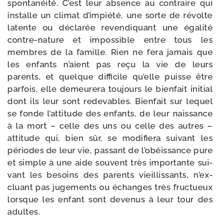
spon­ta­néi­té. C’est leur absence au contraire qui
ins­talle un cli­mat d’im­pié­té, une sorte de révolte
latente ou décla­rée reven­di­quant une éga­li­té
contre-​nature et impos­sible entre tous les
membres de la famille. Rien ne fera jamais que
les enfants n’aient pas reçu la vie de leurs
parents, et quelque dif­fi­cile qu’elle puisse être
par­fois, elle demeu­re­ra tou­jours le bien­fait ini­tial
dont ils leur sont rede­vables. Bienfait sur lequel
se fonde l’at­ti­tude des enfants, de leur nais­sance
à la mort – celle des uns ou celle des autres –
atti­tude qui, bien sûr, se modi­fie­ra sui­vant les
périodes de leur vie, pas­sant de l’o­béis­sance pure
et simple à une aide sou­vent très impor­tante sui­
vant les besoins des parents vieillis­sants, n’ex­
cluant pas juge­ments ou échanges très fruc­tueux
lorsque les enfant sont deve­nus à leur tour des
adultes.