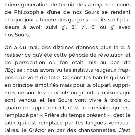
mière géné­ra­tion de ter­mi­nales a reçu son cours
de Philosophie d’une de nos Sours se ren­dant
chaque jour à l’é­cole des gar­çons – et ils sont plu­
sieurs à avoir sui­vi 9°, 8°, 7°, 6° ou 5° avec
nos Sours.
On a du mal, des dizaines d’an­nées plus tard, à
réa­li­ser ce qu’a été cette période de révo­lu­tion et
de per­sé­cu­tion où l’on était mis au ban de
l’Eglise : nous avons vu les ins­ti­tuts reli­gieux frap­
pés d’un vent de folie. Ce sont les habits qui sont
en prin­cipe sim­pli­fiés mais pour la plu­part sup­pri­
més, ce sont les cou­vents ou grandes mai­sons qui
sont ven­dus et les Sours vont vivre à trois ou
quatre en appar­te­ment, c’est le bré­viaire qui est
rem­pla­cé par « Prière du temps pré­sent », c’est le
latin qui est rem­pla­cé par les langues ver­na­cu­
laires, le Grégorien par des chan­son­nettes. C’est