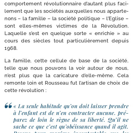
com­por­te­ment révo­lu­tion­naire d’au­tant plus faci­
le­ment que les socié­tés aux­quelles nous appar­te­
nons – la famille – la socié­té poli­tique – l’Eglise –
sont elles-​mêmes vic­times de la Révolution.
Laquelle s’est en quelque sorte « enri­chie » au
cours des siècles tout par­ti­cu­liè­re­ment depuis
1968.
La famille, cette cel­lule de base de la socié­té,
telle que nous pou­vons la voir autour de nous,
n’est plus que la cari­ca­ture d’elle-​même. Cela
remonte loin et Rousseau fut l’ar­ti­san de choix de
cette révolution :
« La seule habi­tude qu’on doit lais­ser prendre
à l’en­fant est de n’en contrac­ter aucune. pré­
pa­rez de loin le règne de sa liber­té. Qu’il ne
sache ce que c’est qu’o­béis­sance quand il agit.