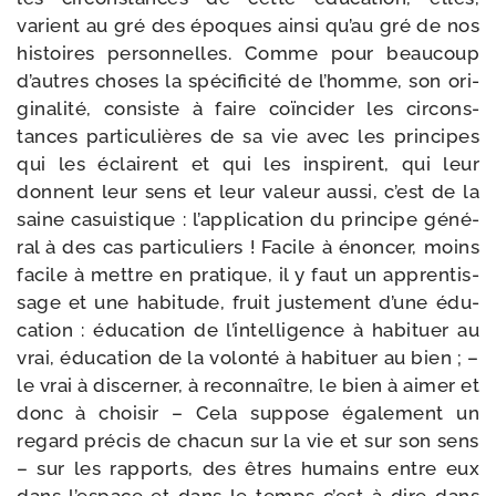
varient au gré des époques ain­si qu’au gré de nos
his­toires per­son­nelles. Comme pour beau­coup
d’autres choses la spé­ci­fi­ci­té de l’homme, son ori­
gi­na­li­té, consiste à faire coïn­ci­der les cir­cons­
tances par­ti­cu­lières de sa vie avec les prin­cipes
qui les éclairent et qui les ins­pirent, qui leur
donnent leur sens et leur valeur aus­si, c’est de la
saine casuis­tique : l’ap­pli­ca­tion du prin­cipe géné­
ral à des cas par­ti­cu­liers ! Facile à énon­cer, moins
facile à mettre en pra­tique, il y faut un appren­tis­
sage et une habi­tude, fruit jus­te­ment d’une édu­
ca­tion : édu­ca­tion de l’in­tel­li­gence à habi­tuer au
vrai, édu­ca­tion de la volon­té à habi­tuer au bien ; –
le vrai à dis­cer­ner, à recon­naître, le bien à aimer et
donc à choi­sir – Cela sup­pose éga­le­ment un
regard pré­cis de cha­cun sur la vie et sur son sens
– sur les rap­ports, des êtres humains entre eux