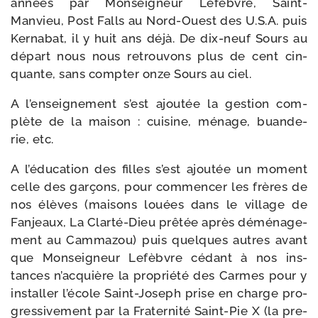
années par Monseigneur Lefèbvre, Saint-​
Manvieu, Post Falls au Nord-​Ouest des U.S.A. puis
Kernabat, il y huit ans déjà. De dix-​neuf Sours au
départ nous nous retrou­vons plus de cent cin­
quante, sans comp­ter onze Sours au ciel.
A l’en­sei­gne­ment s’est ajou­tée la ges­tion com­
plète de la mai­son : cui­sine, ménage, buan­de­
rie, etc.
A l’é­du­ca­tion des filles s’est ajou­tée un moment
celle des gar­çons, pour com­men­cer les frères de
nos élèves (mai­sons louées dans le vil­lage de
Fanjeaux, La Clarté-​Dieu prê­tée après démé­na­ge­
ment au Cammazou) puis quelques autres avant
que Monseigneur Lefèbvre cédant à nos ins­
tances n’ac­quière la pro­prié­té des Carmes pour y
ins­tal­ler l’é­cole Saint-​Joseph prise en charge pro­
gres­si­ve­ment par la Fraternité Saint-​Pie X (la pre­