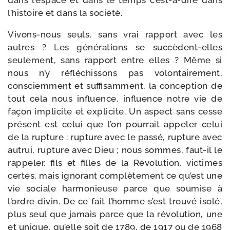
dans l’es­pace et dans le temps c’est-​à-​dire dans
l’his­toire et dans la société.
Vivons-​nous seuls, sans vrai rap­port avec les
autres ? Les géné­ra­tions se succèdent-​elles
seule­ment, sans rap­port entre elles ? Même si
nous n’y réflé­chis­sons pas volon­tai­re­ment,
consciem­ment et suf­fi­sam­ment, la concep­tion de
tout cela nous influence, influence notre vie de
façon impli­cite et expli­cite. Un aspect sans cesse
pré­sent est celui que l’on pour­rait appe­ler celui
de la rup­ture : rup­ture avec le pas­sé, rup­ture avec
autrui, rup­ture avec Dieu ; nous sommes, faut-​il le
rap­pe­ler, fils et filles de la Révolution, vic­times
certes, mais igno­rant com­plè­te­ment ce qu’est une
vie sociale har­mo­nieuse parce que sou­mise à
l’ordre divin. De ce fait l’homme s’est trou­vé iso­lé,
plus seul que jamais parce que la révo­lu­tion, une
et unique, qu’elle soit de 1789, de 1917 ou de 1968