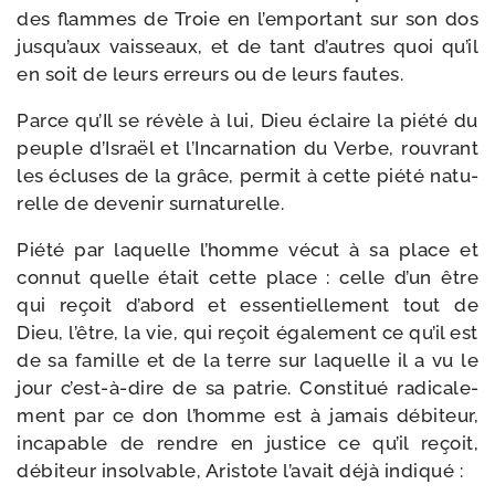
des flammes de Troie en l’emportant sur son dos
jus­qu’aux vais­seaux, et de tant d’autres quoi qu’il
en soit de leurs erreurs ou de leurs fautes.
Parce qu’Il se révèle à lui, Dieu éclaire la pié­té du
peuple d’Israël et l’Incarnation du Verbe, rou­vrant
les écluses de la grâce, per­mit à cette pié­té natu­
relle de deve­nir surnaturelle.
Piété par laquelle l’homme vécut à sa place et
connut quelle était cette place : celle d’un être
qui reçoit d’a­bord et essen­tiel­le­ment tout de
Dieu, l’être, la vie, qui reçoit éga­le­ment ce qu’il est
de sa famille et de la terre sur laquelle il a vu le
jour c’est-​à-​dire de sa patrie. Constitué radi­ca­le­
ment par ce don l’homme est à jamais débi­teur,
inca­pable de rendre en jus­tice ce qu’il reçoit,
débi­teur insol­vable, Aristote l’a­vait déjà indiqué :