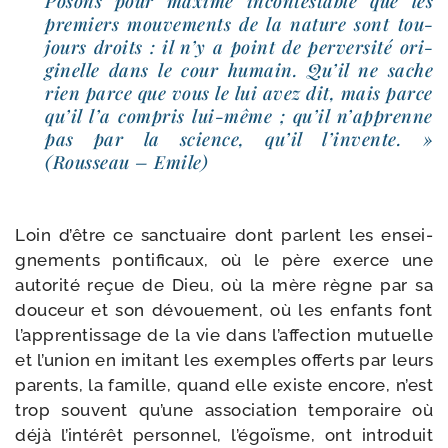
Posons pour maxime incon­tes­table que les
pre­miers mou­ve­ments de la nature sont tou­
jours droits : il n’y a point de per­ver­si­té ori­
gi­nelle dans le cour humain. Qu’il ne sache
rien parce que vous le lui avez dit, mais parce
qu’il l’a com­pris lui-​même ; qu’il n’ap­prenne
pas par la science, qu’il l’in­vente. »
(Rousseau – Emile)
Loin d’être ce sanc­tuaire dont parlent les ensei­
gne­ments pon­ti­fi­caux, où le père exerce une
auto­ri­té reçue de Dieu, où la mère règne par sa
dou­ceur et son dévoue­ment, où les enfants font
l’ap­pren­tis­sage de la vie dans l’af­fec­tion mutuelle
et l’u­nion en imi­tant les exemples offerts par leurs
parents, la famille, quand elle existe encore, n’est
trop sou­vent qu’une asso­cia­tion tem­po­raire où
déjà l’in­té­rêt per­son­nel, l’é­goïsme, ont intro­duit