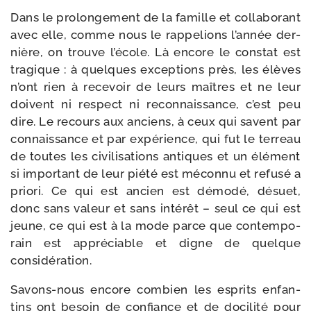
Dans le pro­lon­ge­ment de la famille et col­la­bo­rant
avec elle, comme nous le rap­pe­lions l’an­née der­
nière, on trouve l’é­cole. Là encore le constat est
tra­gique : à quelques excep­tions près, les élèves
n’ont rien à rece­voir de leurs maîtres et ne leur
doivent ni res­pect ni recon­nais­sance, c’est peu
dire. Le recours aux anciens, à ceux qui savent par
connais­sance et par expé­rience, qui fut le ter­reau
de toutes les civi­li­sa­tions antiques et un élé­ment
si impor­tant de leur pié­té est mécon­nu et refu­sé a
prio­ri. Ce qui est ancien est démo­dé, désuet,
donc sans valeur et sans inté­rêt – seul ce qui est
jeune, ce qui est à la mode parce que contem­po­
rain est appré­ciable et digne de quelque
considération.
Savons-​nous encore com­bien les esprits enfan­
tins ont besoin de confiance et de doci­li­té pour