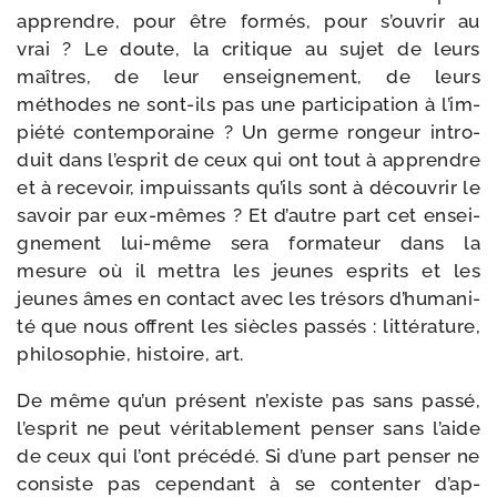
apprendre, pour être for­més, pour s’ou­vrir au
vrai ? Le doute, la cri­tique au sujet de leurs
maîtres, de leur ensei­gne­ment, de leurs
méthodes ne sont-​ils pas une par­ti­ci­pa­tion à l’im­
pié­té contem­po­raine ? Un germe ron­geur intro­
duit dans l’es­prit de ceux qui ont tout à apprendre
et à rece­voir, impuis­sants qu’ils sont à décou­vrir le
savoir par eux-​mêmes ? Et d’autre part cet ensei­
gne­ment lui-​même sera for­ma­teur dans la
mesure où il met­tra les jeunes esprits et les
jeunes âmes en contact avec les tré­sors d’hu­ma­ni­
té que nous offrent les siècles pas­sés : lit­té­ra­ture,
phi­lo­so­phie, his­toire, art.
De même qu’un pré­sent n’existe pas sans pas­sé,
l’es­prit ne peut véri­ta­ble­ment pen­ser sans l’aide
de ceux qui l’ont pré­cé­dé. Si d’une part pen­ser ne
consiste pas cepen­dant à se conten­ter d’ap­