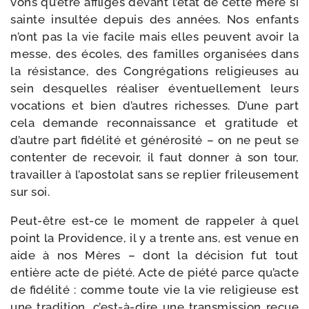
vons qu’être affli­gés devant l’é­tat de cette mère si
sainte insul­tée depuis des années. Nos enfants
n’ont pas la vie facile mais elles peuvent avoir la
messe, des écoles, des familles orga­ni­sées dans
la résis­tance, des Congrégations reli­gieuses au
sein des­quelles réa­li­ser éven­tuel­le­ment leurs
voca­tions et bien d’autres richesses. D’une part
cela demande recon­nais­sance et gra­ti­tude et
d’autre part fidé­li­té et géné­ro­si­té – on ne peut se
conten­ter de rece­voir, il faut don­ner à son tour,
tra­vailler à l’a­pos­to­lat sans se replier fri­leu­se­ment
sur soi.
Peut-​être est-​ce le moment de rap­pe­ler à quel
point la Providence, il y a trente ans, est venue en
aide à nos Mères – dont la déci­sion fut tout
entière acte de pié­té. Acte de pié­té parce qu’acte
de fidé­li­té : comme toute vie la vie reli­gieuse est
une tra­di­tion, c’est-​à-​dire une trans­mis­sion reçue