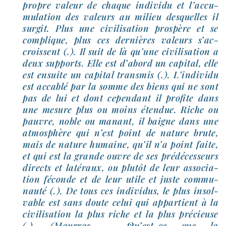
propre valeur de chaque indi­vi­du et l’ac­cu­
mu­la­tion des valeurs au milieu des­quelles il
sur­git. Plus une civi­li­sa­tion pros­père et se
com­plique, plus ces der­nières valeurs s’ac­
croissent (.). Il suit de là qu’une civi­li­sa­tion a
deux sup­ports. Elle est d’a­bord un capi­tal, elle
est ensuite un capi­tal trans­mis (.). L’individu
est acca­blé par la somme des biens qui ne sont
pas de lui et dont cepen­dant il pro­fite dans
une mesure plus ou moins éten­due. Riche ou
pauvre, noble ou manant, il baigne dans une
atmo­sphère qui n’est point de nature brute,
mais de nature humaine, qu’il n’a point faite,
et qui est la grande ouvre de ses pré­dé­ces­seurs
directs et laté­raux, ou plu­tôt de leur asso­cia­
tion féconde et de leur utile et juste com­mu­
nau­té (.). De tous ces indi­vi­dus, le plus insol­
vable est sans doute celui qui appar­tient à la
civi­li­sa­tion la plus riche et la plus pré­cieuse
(.). (Maurras – Qu’est-​ce que la