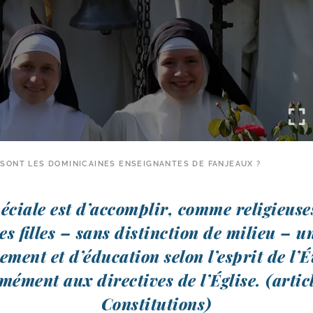
 SONT LES DOMINICAINES ENSEIGNANTES DE FANJEAUX ?
é­ciale est d’accomplir, comme reli­gieuse
es filles – sans dis­tinc­tion de milieu – 
ement et d’éducation selon l’esprit de l’É
mé­ment aux direc­tives de l’Église. (artic
Constitutions)