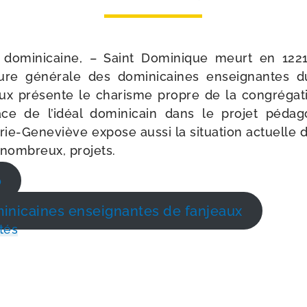
domi­ni­caine, – Saint Dominique meurt en 122
ure géné­rale des domi­ni­caines ensei­gnantes
x pré­sente le cha­risme propre de la congré­ga­ti
ace de l’idéal domi­ni­cain dans le pro­jet péda­
e-​Geneviève expose aus­si la situa­tion actuelle 
, nom­breux, projets.
o
i­ni­caines ensei­gnantes de fanjeaux
tés