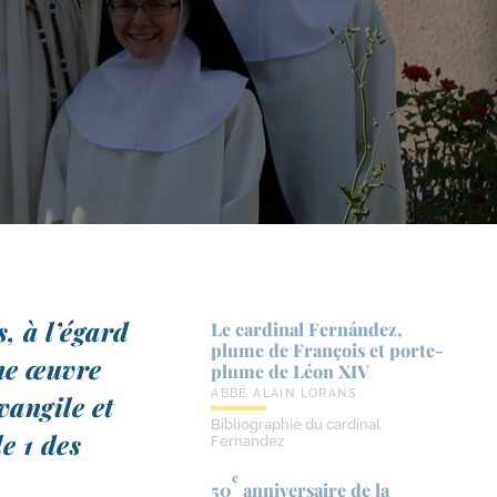
s, à l’égard
Le cardinal Fernández,
plume de François et porte-​
une œuvre
plume de Léon XIV
ABBÉ ALAIN LORANS
vangile et
Bibliographie du cardinal
le 1 des
Fernandez
e
50
anniversaire de la