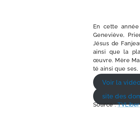
En cette année 
Geneviève, Prie
Jésus de Fanjeau
ain­si que la pl
œuvre. Mère Mari
té ain­si que ses
Voir la vidé
site des dom
Source :
TVLiber