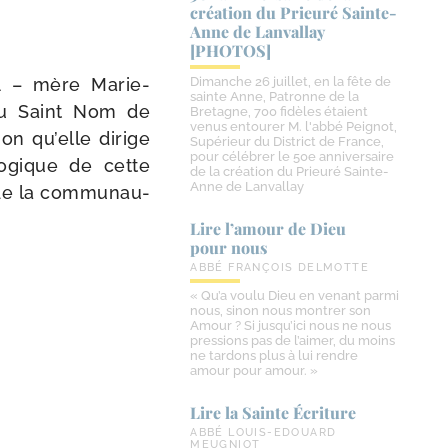
création du Prieuré Sainte-​
Anne de Lanvallay
[PHOTOS]
1 – mère Marie-​
Dimanche 26 juillet, en la fête de
sainte Anne, Patronne de la
 du Saint Nom de
Bretagne, 700 fidèles étaient
venus entourer M. l'abbé Peignot,
on qu’elle dirige
Supérieur du District de France,
pour célébrer le 50e anniversaire
go­gique de cette
de la création du Prieuré Sainte-
Anne de Lanvallay
de la com­mu­nau­
Lire l’amour de Dieu
pour nous
ABBÉ FRANÇOIS DELMOTTE
« Qu’a voulu Dieu en venant parmi
nous, sinon nous montrer son
Amour ? Si jusqu’ici nous ne nous
pressions pas de l’aimer, du moins
ne tardons plus à lui rendre
amour pour amour. »
Lire la Sainte Écriture
ABBÉ LOUIS-EDOUARD
MEUGNIOT