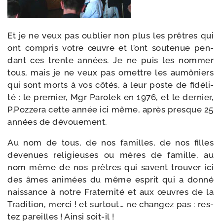
Et je ne veux pas oublier non plus les prêtres qui
ont com­pris votre œuvre et l’ont sou­te­nue pen­
dant ces trente années. Je ne puis les nom­mer
tous, mais je ne veux pas omettre les aumô­niers
qui sont morts à vos côtés, à leur poste de fidé­li­
té : le pre­mier, Mgr Parolek en 1976, et le der­nier,
P.Pozzera cette année ici même, après presque 25
années de dévouement.
Au nom de tous, de nos familles, de nos filles
deve­nues reli­gieuses ou mères de famille, au
nom même de nos prêtres qui savent trou­ver ici
des âmes ani­mées du même esprit qui a don­né
nais­sance à notre Fraternité et aux œuvres de la
Tradition, mer­ci ! et sur­tout… ne chan­gez pas : res­
tez pareilles ! Ainsi soit-il !