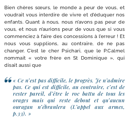
Bien chères sœurs, le monde a peur de vous, et
vou­drait vous inter­dire de vivre et d’éduquer nos
enfants. Quant à nous, nous n’avons pas peur de
vous, et nous n’aurions peur de vous que si vous
com­men­ciez à faire des conces­sions à l’erreur ! Et
nous vous sup­plions, au contraire, de ne pas
chan­ger. C’est le cher Psichari, que le P.Calmel
nom­mait « votre frère en St Dominique », qui
disait aus­si que
« Ce n’est pas dif­fi­cile, le pro­grès. Je n’admire
pas. Ce qui est dif­fi­cile, au contraire, c’est de
res­ter pareil, d’être le roc bat­tu de tous les
orages mais qui reste debout et qu’aucun
oura­gan n’ébranlera (L’appel aux armes,
p.33). »