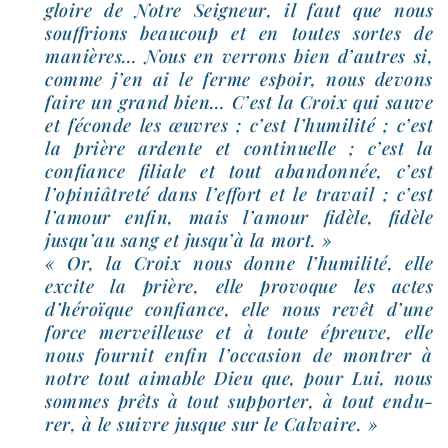
gloire de Notre Seigneur, il faut que nous
souf­frions beau­coup et en toutes sortes de
manières… Nous en ver­rons bien d’autres si,
comme j’en ai le ferme espoir, nous devons
faire un grand bien… C’est la Croix qui sauve
et féconde les œuvres ; c’est l’humilité ; c’est
la prière ardente et conti­nuelle ; c’est la
confiance filiale et tout aban­don­née, c’est
l’opiniâtreté dans l’effort et le tra­vail ; c’est
l’amour enfin, mais l’amour fidèle, fidèle
jusqu’au sang et jusqu’à la mort. »
« Or, la Croix nous donne l’humilité, elle
excite la prière, elle pro­voque les actes
d’héroïque confiance, elle nous revêt d’une
force mer­veilleuse et à toute épreuve, elle
nous four­nit enfin l’occasion de mon­trer à
notre tout aimable Dieu que, pour Lui, nous
sommes prêts à tout sup­por­ter, à tout endu­
rer, à le suivre jusque sur le Calvaire. »