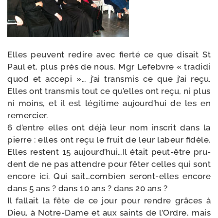
Elles peuvent redire avec fier­té ce que disait St
Paul et, plus prés de nous, Mgr Lefebvre « tra­di­di
quod et acce­pi »… j’ai trans­mis ce que j’ai reçu.
Elles ont trans­mis tout ce qu’elles ont reçu, ni plus
ni moins, et il est légi­time aujourd’hui de les en
remercier.
6 d’entre elles ont déjà leur nom ins­crit dans la
pierre : elles ont reçu le fruit de leur labeur fidèle.
Elles res­tent 15 aujourd’hui…Il était peut-​être pru­
dent de ne pas attendre pour fêter celles qui sont
encore ici. Qui sait…combien seront-​elles encore
dans 5 ans ? dans 10 ans ? dans 20 ans ?
Il fal­lait la fête de ce jour pour rendre grâces à
Dieu, à Notre-​Dame et aux saints de l’Ordre, mais