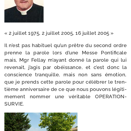
« 2 juillet 1975, 2 juillet 2005, 16 juillet 2005 »
Il n’est pas habi­tuel qu’un prêtre du second ordre
prenne la parole lors d’une Messe Pontificale
mais, Mgr Fellay m’ayant don­né la parole qui lui
reve­nait, j’agis par obéis­sance, et c’est donc la
conscience tran­quille, mais non sans émo­tion,
que je prends cette parole pour célé­brer le tren­
tième anni­ver­saire de ce que nous pou­vons légi­ti­
me­ment nom­mer une véri­table OPERATION-
SURVIE.