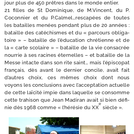
jour plus de 450 prêtres dans le monde entier.
21 filles de St Dominique, de M.Vincent, du P.
Coconnier et du P.Calmel…rescapées de toutes
les batailles menées pen­dant plus de 20 années :
bataille des caté­chismes et du « par­cours obli­ga­
toire » – bataille de l’éducation chré­tienne et de
la « carte sco­laire » – bataille de la vie consa­crée
nour­rie à ses racines éter­nelles – et bataille de la
Messe intacte dans son rite saint… mais l’épiscopat
fran­çais, dès avant le der­nier concile, avait fait
d’autres choix, ces mêmes choix dont nous
voyons les conclu­sions avec l’acceptation actuelle
de cette laï­ci­té impie dans laquelle se consomme
cette tra­hi­son que Jean Madiran avait si bien défi­
e
nie dès 1968 comme « l’hérésie du XX
siècle ».