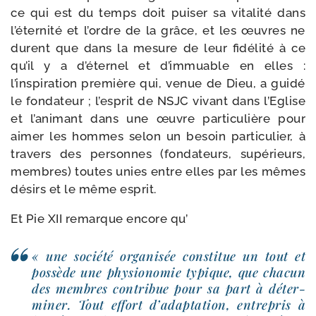
ce qui est du temps doit pui­ser sa vita­li­té dans
l’éternité et l’ordre de la grâce, et les œuvres ne
durent que dans la mesure de leur fidé­li­té à ce
qu’il y a d’éternel et d’immuable en elles :
l’inspiration pre­mière qui, venue de Dieu, a gui­dé
le fon­da­teur ; l’esprit de NSJC vivant dans l’Eglise
et l’animant dans une œuvre par­ti­cu­lière pour
aimer les hommes selon un besoin par­ti­cu­lier, à
tra­vers des per­sonnes (fon­da­teurs, supé­rieurs,
membres) toutes unies entre elles par les mêmes
dési­rs et le même esprit.
Et Pie XII remarque encore qu’
« une socié­té orga­ni­sée consti­tue un tout et
pos­sède une phy­sio­no­mie typique, que cha­cun
des membres contri­bue pour sa part à déter­
mi­ner. Tout effort d’adaptation, entre­pris à