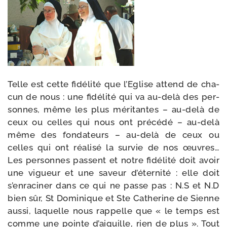
Telle est cette fidé­li­té que l’Eglise attend de cha­
cun de nous : une fidé­li­té qui va au-​delà des per­
sonnes, même les plus méri­tantes – au-​delà de
ceux ou celles qui nous ont pré­cé­dé – au-​delà
même des fon­da­teurs – au-​delà de ceux ou
celles qui ont réa­li­sé la sur­vie de nos œuvres…
Les per­sonnes passent et notre fidé­li­té doit avoir
une vigueur et une saveur d’éternité : elle doit
s’enraciner dans ce qui ne passe pas : N.S et N.D
bien sûr, St Dominique et Ste Catherine de Sienne
aus­si, laquelle nous rap­pelle que « le temps est
comme une pointe d’aiguille, rien de plus ». Tout