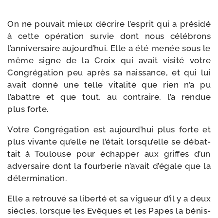
On ne pou­vait mieux décrire l’esprit qui a pré­si­dé
à cette opé­ra­tion sur­vie dont nous célé­brons
l’anniversaire aujourd’hui. Elle a été menée sous le
même signe de la Croix qui avait visi­té votre
Congrégation peu après sa nais­sance, et qui lui
avait don­né une telle vita­li­té que rien n’a pu
l’abattre et que tout, au contraire, l’a ren­due
plus forte.
Votre Congrégation est aujourd’hui plus forte et
plus vivante qu’elle ne l’était lorsqu’elle se débat­
tait à Toulouse pour échap­per aux griffes d’un
adver­saire dont la four­be­rie n’avait d’égale que la
détermination.
Elle a retrou­vé sa liber­té et sa vigueur d’il y a deux
siècles, lorsque les Evêques et les Papes la bénis­