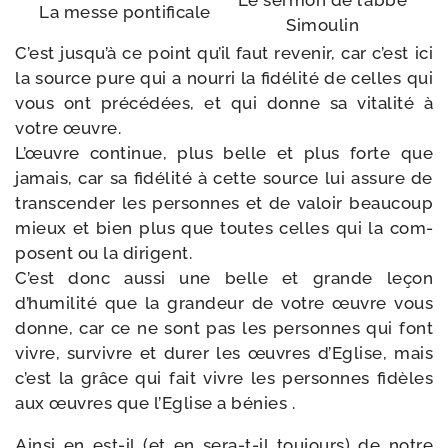
Le ser­mon de l’ab­bé
La messe pontificale
Simoulin
C’est jusqu’à ce point qu’il faut reve­nir, car c’est ici
la source pure qui a nour­ri la fidé­li­té de celles qui
vous ont pré­cé­dées, et qui donne sa vita­li­té à
votre œuvre.
L’œuvre conti­nue, plus belle et plus forte que
jamais, car sa fidé­li­té à cette source lui assure de
trans­cen­der les per­sonnes et de valoir beau­coup
mieux et bien plus que toutes celles qui la com­
posent ou la dirigent.
C’est donc aus­si une belle et grande leçon
d’humilité que la gran­deur de votre œuvre vous
donne, car ce ne sont pas les per­sonnes qui font
vivre, sur­vivre et durer les œuvres d’Eglise, mais
c’est la grâce qui fait vivre les per­sonnes fidèles
aux œuvres que l’Eglise a bénies .
Ainsi en est-​il (et en sera-​t-​il tou­jours) de notre