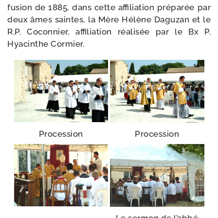
fusion de 1885, dans cette affi­lia­tion pré­pa­rée par
deux âmes saintes, la Mère Hélène Daguzan et le
R.P. Coconnier, affi­lia­tion réa­li­sée par le Bx P.
Hyacinthe Cormier.
Procession
Procession