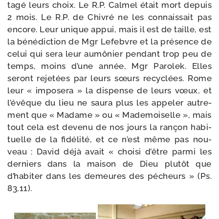
ta­gé leurs choix. Le R.P. Calmel était mort depuis
2 mois. Le R.P. de Chivré ne les connais­sait pas
encore. Leur unique appui, mais il est de taille, est
la béné­dic­tion de Mgr Lefebvre et la pré­sence de
celui qui sera leur aumô­nier pen­dant trop peu de
temps, moins d’une année, Mgr Parolek. Elles
seront reje­tées par leurs sœurs recy­clées. Rome
leur « impo­se­ra » la dis­pense de leurs vœux, et
l’évêque du lieu ne sau­ra plus les appe­ler autre­
ment que « Madame » ou « Mademoiselle », mais
tout cela est deve­nu de nos jours la ran­çon habi­
tuelle de la fidé­li­té, et ce n’est même pas nou­
veau : David déjà avait « choi­si d’être par­mi les
der­niers dans la mai­son de Dieu plu­tôt que
d’habiter dans les demeures des pécheurs » (Ps.
83,11).