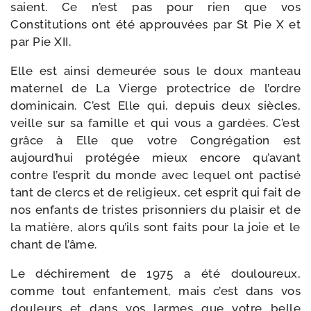
saient. Ce n’est pas pour rien que vos
Constitutions ont été approu­vées par St Pie X et
par Pie XII.
Elle est ain­si demeu­rée sous le doux man­teau
mater­nel de La Vierge pro­tec­trice de l’ordre
domi­ni­cain. C’est Elle qui, depuis deux siècles,
veille sur sa famille et qui vous a gar­dées. C’est
grâce à Elle que votre Congrégation est
aujourd’hui pro­té­gée mieux encore qu’avant
contre l’esprit du monde avec lequel ont pac­ti­sé
tant de clercs et de reli­gieux, cet esprit qui fait de
nos enfants de tristes pri­son­niers du plai­sir et de
la matière, alors qu’ils sont faits pour la joie et le
chant de l’âme.
Le déchi­re­ment de 1975 a été dou­lou­reux,
comme tout enfan­te­ment, mais c’est dans vos
dou­leurs et dans vos larmes que votre belle