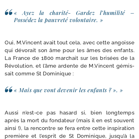
« Ayez la charité- Gardez l’humilité –
Possédez la pau­vre­té volontaire. »
Oui, M.Vincent avait tout cela, avec cette angoisse
qui dévo­rait son âme pour les âmes des enfants.
La France de 1800 mar­chait sur les bri­sées de la
Révolution, et l’âme ardente de M.Vincent gémis­
sait comme St Dominique :
« Mais que vont deve­nir les enfants ? ». »
Aussi n’est-ce pas hasard si, bien long­temps
après la mort du fon­da­teur (mais il en est sou­vent
ain­si !), la ren­contre se fera entre cette ins­pi­ra­tion
pre­mière et l’esprit de St Dominique, jusqu’à la