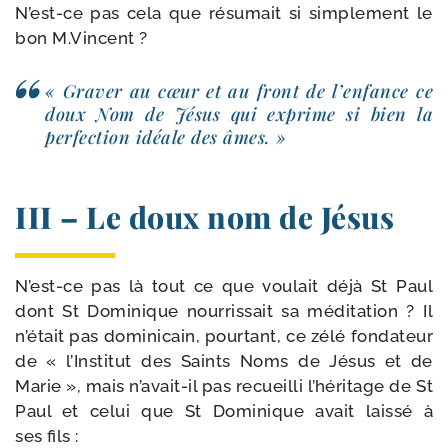
N’est-ce pas cela que résu­mait si sim­ple­ment le
bon M.Vincent ?
« Graver au cœur et au front de l’enfance ce
doux Nom de Jésus qui exprime si bien la
per­fec­tion idéale des âmes. »
III – Le doux nom de Jésus
N’est-ce pas là tout ce que vou­lait déjà St Paul
dont St Dominique nour­ris­sait sa médi­ta­tion ? Il
n’était pas domi­ni­cain, pour­tant, ce zélé fon­da­teur
de « l’Institut des Saints Noms de Jésus et de
Marie », mais n’avait-il pas recueilli l’héritage de St
Paul et celui que St Dominique avait lais­sé à
ses fils :