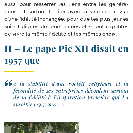
aus­si pour res­ser­rer les liens entre les géné­ra­
tions, et sur­tout le lien avec la source, en vue
d’une fidé­li­té inchan­gée, pour que les plus jeunes
soient dignes de leurs aînées et soient capables
de vivre la même fidé­li­té et les mêmes choix.
II – Le pape Pie XII disait en
1957 que
« la sta­bi­li­té d’une socié­té reli­gieuse et la
fécon­di­té de ses entre­prises découlent sur­tout
de sa fidé­li­té à l’inspiration pre­mière qui l’a
sus­ci­tée (19.7.1957). »