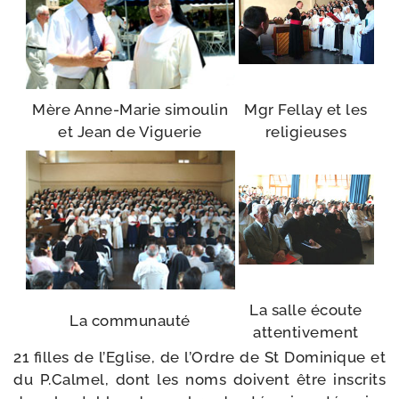
Mère Anne-​Marie simou­lin
Mgr Fellay et les
et Jean de Viguerie
religieuses
La salle écoute
La com­mu­nau­té
attentivement
21 filles de l’Eglise, de l’Ordre de St Dominique et
du P.Calmel, dont les noms doivent être ins­crits