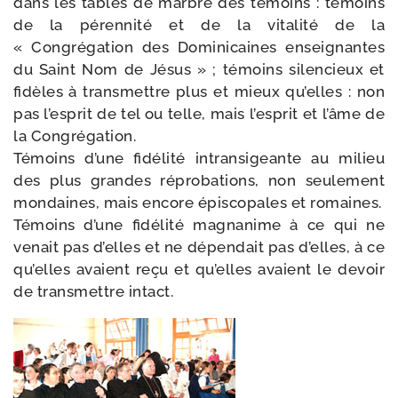
dans les tables de marbre des témoins : témoins
de la péren­ni­té et de la vita­li­té de la
« Congrégation des Dominicaines ensei­gnantes
du Saint Nom de Jésus » ; témoins silen­cieux et
fidèles à trans­mettre plus et mieux qu’elles : non
pas l’esprit de tel ou telle, mais l’esprit et l’âme de
la Congrégation.
Témoins d’une fidé­li­té intran­si­geante au milieu
des plus grandes répro­ba­tions, non seule­ment
mon­daines, mais encore épis­co­pales et romaines.
Témoins d’une fidé­li­té magna­nime à ce qui ne
venait pas d’elles et ne dépen­dait pas d’elles, à ce
qu’elles avaient reçu et qu’elles avaient le devoir
de trans­mettre intact.