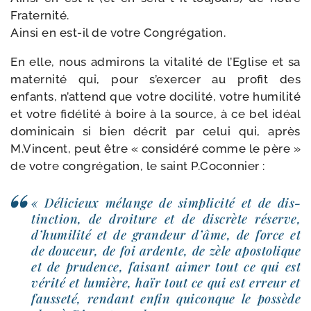
Fraternité.
Ainsi en est-​il de votre Congrégation.
En elle, nous admi­rons la vita­li­té de l’Eglise et sa
mater­ni­té qui, pour s’exercer au pro­fit des
enfants, n’attend que votre doci­li­té, votre humi­li­té
et votre fidé­li­té à boire à la source, à ce bel idéal
domi­ni­cain si bien décrit par celui qui, après
M.Vincent, peut être « consi­dé­ré comme le père »
de votre congré­ga­tion, le saint P.Coconnier :
« Délicieux mélange de sim­pli­ci­té et de dis­
tinc­tion, de droi­ture et de dis­crète réserve,
d’humilité et de gran­deur d’âme, de force et
de dou­ceur, de foi ardente, de zèle apos­to­lique
et de pru­dence, fai­sant aimer tout ce qui est
véri­té et lumière, haïr tout ce qui est erreur et
faus­se­té, ren­dant enfin qui­conque le pos­sède