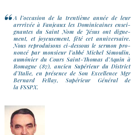
A l’oc­ca­sion de la tren­tième année de leur
arr­ri­vée à Fanjeaux les Dominicaines ensei­
gnantes du Saint Nom de Jésus ont digne­
ment, et joyeu­se­ment, fêté cet anni­ver­saire.
Nous repro­dui­sons ci-​dessous le ser­mon pro­
non­cé par mon­sieur l’ab­bé Michel Simoulin,
aumô­nier du Cours Saint-​Thomas d’Aquin à
Romagne (87), ancien Supérieur du District
d’Italie, en pré­sence de Son Excellence Mgr
Bernard Fellay, Supérieur Général de
la FSSPX.