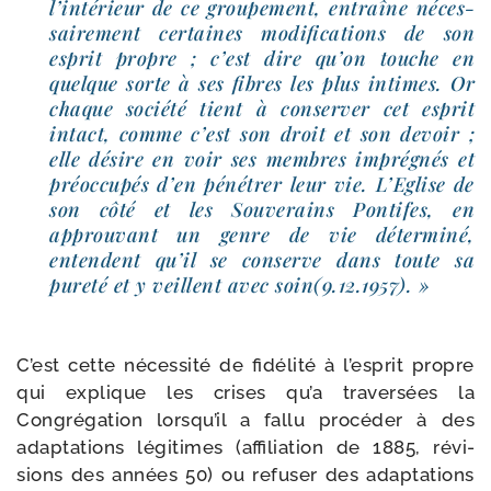
l’intérieur de ce grou­pe­ment, entraîne néces­
sai­re­ment cer­taines modi­fi­ca­tions de son
esprit propre ; c’est dire qu’on touche en
quelque sorte à ses fibres les plus intimes. Or
chaque socié­té tient à conser­ver cet esprit
intact, comme c’est son droit et son devoir ;
elle désire en voir ses membres impré­gnés et
pré­oc­cu­pés d’en péné­trer leur vie. L’Eglise de
son côté et les Souverains Pontifes, en
approu­vant un genre de vie déter­mi­né,
entendent qu’il se conserve dans toute sa
pure­té et y veillent avec soin(9.12.1957). »
C’est cette néces­si­té de fidé­li­té à l’esprit propre
qui explique les crises qu’a tra­ver­sées la
Congrégation lorsqu’il a fal­lu pro­cé­der à des
adap­ta­tions légi­times (affi­lia­tion de 1885, révi­
sions des années 50) ou refu­ser des adap­ta­tions