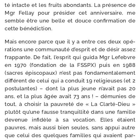
té intacte et les fruits abon­dants. La pré­sence de
Mgr Fellay pour pré­si­der cet anni­ver­saire, me
semble être une belle et douce confir­ma­tion de
cette bénédiction.
Mais encore parce que il y a entre ces deux opé­
ra­tions une com­mu­nau­té d’esprit et de désir assez
frap­pante. De fait, l’esprit qui gui­da Mgr Lefebvre
en 1970 (fon­da­tion de la FSSPX) puis en 1988
(sacres épis­co­paux) n’est pas fon­da­men­ta­le­ment
dif­fé­rent de celui qui a conduit 19 reli­gieuses (et 2
pos­tu­lantes) – dont la plus jeune n’avait pas 20
ans, et la plus âgée avait 73 ans ! – dému­nies de
tout, à choi­sir la pau­vre­té de « La Clarté-​Dieu »
plu­tôt qu’une fausse tran­quilli­té dans une famille
deve­nue infi­dèle à sa voca­tion. Elles étaient
pauvres, mais aus­si bien seules, sans appui autre
que celui des quelques familles qui avaient par­