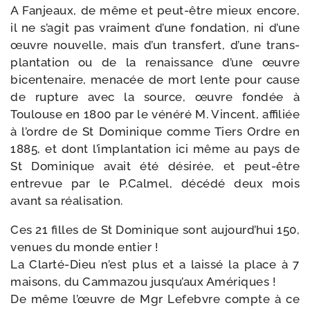
A Fanjeaux, de même et peut-​être mieux encore,
il ne s’agit pas vrai­ment d’une fon­da­tion, ni d’une
œuvre nou­velle, mais d’un trans­fert, d’une trans­
plan­ta­tion ou de la renais­sance d’une œuvre
bicen­te­naire, mena­cée de mort lente pour cause
de rup­ture avec la source, œuvre fon­dée à
Toulouse en 1800 par le véné­ré M. Vincent, affi­liée
à l’ordre de St Dominique comme Tiers Ordre en
1885, et dont l’implantation ici même au pays de
St Dominique avait été dési­rée, et peut-​être
entre­vue par le P.Calmel, décé­dé deux mois
avant sa réalisation.
Ces 21 filles de St Dominique sont aujourd’hui 150,
venues du monde entier !
La Clarté-​Dieu n’est plus et a lais­sé la place à 7
mai­sons, du Cammazou jusqu’aux Amériques !
De même l’œuvre de Mgr Lefebvre compte à ce