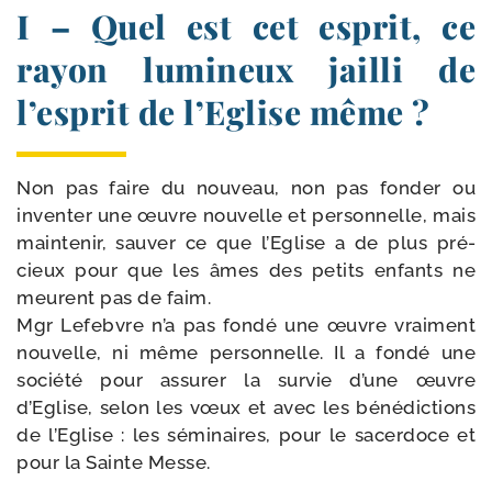
I – Quel est cet esprit, ce
rayon lumineux jailli de
l’esprit de l’Eglise même ?
Non pas faire du nou­veau, non pas fon­der ou
inven­ter une œuvre nou­velle et per­son­nelle, mais
main­te­nir, sau­ver ce que l’Eglise a de plus pré­
cieux pour que les âmes des petits enfants ne
meurent pas de faim.
Mgr Lefebvre n’a pas fon­dé une œuvre vrai­ment
nou­velle, ni même per­son­nelle. Il a fon­dé une
socié­té pour assu­rer la sur­vie d’une œuvre
d’Eglise, selon les vœux et avec les béné­dic­tions
de l’Eglise : les sémi­naires, pour le sacer­doce et
pour la Sainte Messe.