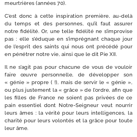
meur­trières (années 70).
C’est donc à cette ins­pi­ra­tion pre­mière, au-​delà
du temps et des per­sonnes, qu’il faut assu­rer
notre fidé­li­té. Or, une telle fidé­li­té ne s’improvise
pas : elle s’éduque en s’imprégnant chaque jour
de l’esprit des saints qui nous ont pré­cé­dé pour
en péné­trer notre vie, ain­si que le dit Pie XII.
Il ne s’agit pas pour cha­cune de vous de vou­loir
faire œuvre per­son­nelle, de déve­lop­per son
« génie » propre ( !), mais de ser­vir le « génie »,
ou plus jus­te­ment la « grâce » de l’ordre, afin que
les filles de France ne soient pas pri­vées de ce
pain essen­tiel dont Notre-​Seigneur veut nour­rir
leurs âmes : la véri­té pour leurs intel­li­gences, la
cha­ri­té pour leurs volon­tés et la grâce pour toute
leur âme.