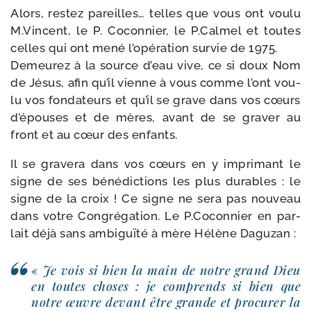
Alors, res­tez pareilles… telles que vous ont vou­lu
M.Vincent, le P. Coconnier, le P.Calmel et toutes
celles qui ont mené l’opération sur­vie de 1975.
Demeurez à la source d’eau vive, ce si doux Nom
de Jésus, afin qu’il vienne à vous comme l’ont vou­
lu vos fon­da­teurs et qu’il se grave dans vos cœurs
d’épouses et de mères, avant de se gra­ver au
front et au cœur des enfants.
Il se gra­ve­ra dans vos cœurs en y impri­mant le
signe de ses béné­dic­tions les plus durables : le
signe de la croix ! Ce signe ne sera pas nou­veau
dans votre Congrégation. Le P.Coconnier en par­
lait déjà sans ambi­guï­té à mère Hélène Daguzan :
« Je vois si bien la main de notre grand Dieu
en toutes choses : je com­prends si bien que
notre œuvre devant être grande et pro­cu­rer la