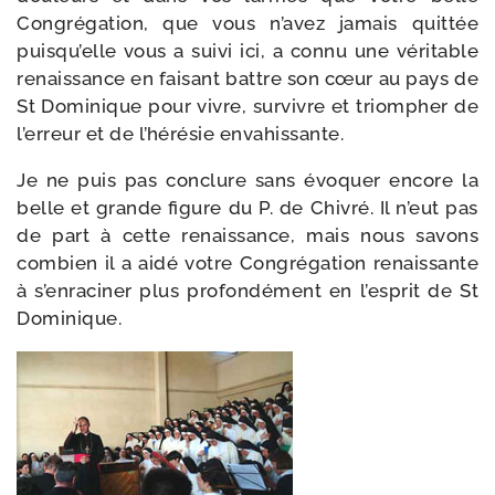
Congrégation, que vous n’avez jamais quit­tée
puisqu’elle vous a sui­vi ici, a connu une véri­table
renais­sance en fai­sant battre son cœur au pays de
St Dominique pour vivre, sur­vivre et triom­pher de
l’erreur et de l’hérésie envahissante.
Je ne puis pas conclure sans évo­quer encore la
belle et grande figure du P. de Chivré. Il n’eut pas
de part à cette renais­sance, mais nous savons
com­bien il a aidé votre Congrégation renais­sante
à s’enraciner plus pro­fon­dé­ment en l’esprit de St
Dominique.