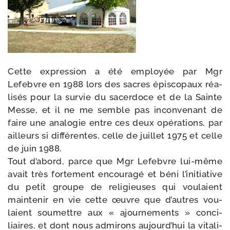
Cette expres­sion a été employée par Mgr
Lefebvre en 1988 lors des sacres épis­co­paux réa­
li­sés pour la sur­vie du sacer­doce et de la Sainte
Messe, et il ne me semble pas incon­ve­nant de
faire une ana­lo­gie entre ces deux opé­ra­tions, par
ailleurs si dif­fé­rentes, celle de juillet 1975 et celle
de juin 1988.
Tout d’abord, parce que Mgr Lefebvre lui-​même
avait très for­te­ment encou­ra­gé et béni l’initiative
du petit groupe de reli­gieuses qui vou­laient
main­te­nir en vie cette œuvre que d’autres vou­
laient sou­mettre aux « ajour­ne­ments » conci­
liaires, et dont nous admi­rons aujourd’hui la vita­li­