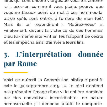
filles qui sont encore vierges. Je vous les amè­ne­
rai : usez-​en comme il vous plai­ra, pour­vu que
vous ne fas­siez point de mal à ces hommes-​là,
parce qu’ils sont entrés à l’ombre de mon toit”.
Mais ils lui répon­dirent : “Retirez-​vous” ».
Finalement, devant la vio­lence de ces hommes,
Dieu lui-​même inter­vint en les frap­pant de céci­té
et les empê­cha ain­si d’arriver à leurs fins.
3. L’interprétation donnée
par Rome
Voici ce qu’écrit la Commission biblique pon­ti­fi­
cale le 30 sep­tembre 2019 : « Le récit n’en­tend
pas pré­sen­ter l’i­mage d’une ville entière domi­née
par des convoi­tises incon­trô­lables de nature
homo­sexuelle ; il dénonce plu­tôt le com­por­te­