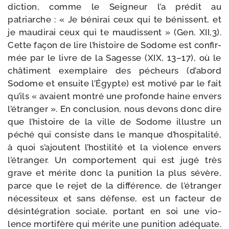
dic­tion, comme le Seigneur l’a pré­dit au
patriarche : « Je béni­rai ceux qui te bénissent, et
je mau­di­rai ceux qui te mau­dissent » (Gen. XII,3).
Cette façon de lire l’his­toire de Sodome est confir­
mée par le livre de la Sagesse (XIX, 13–17), où le
châ­ti­ment exem­plaire des pécheurs (d’a­bord
Sodome et ensuite l’Égypte) est moti­vé par le fait
qu’ils « avaient mon­tré une pro­fonde haine envers
l’é­tran­ger ». En conclu­sion, nous devons donc dire
que l’his­toire de la ville de Sodome illustre un
péché qui consiste dans le manque d’hos­pi­ta­li­té,
à quoi s’ajoutent l’hos­ti­li­té et la vio­lence envers
l’é­tran­ger. Un com­por­te­ment qui est jugé très
grave et mérite donc la puni­tion la plus sévère,
parce que le rejet de la dif­fé­rence, de l’é­tran­ger
néces­si­teux et sans défense, est un fac­teur de
dés­in­té­gra­tion sociale, por­tant en soi une vio­
lence mor­ti­fère qui mérite une puni­tion adé­quate.