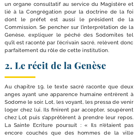
un organe consul­ta­tif au ser­vice du Magistère et
lié à la Congrégation pour la doc­trine de la foi
dont le pré­fet est aus­si le pré­sident de la
Commission. Se pen­cher sur l’interprétation de la
Genèse, expli­quer le péché des Sodomites tel
qu’il est racon­té par l’écrivain sacré, relèvent donc
par­fai­te­ment du rôle de cette institution.
2. Le récit de la Genèse
Au cha­pitre 19, le texte sacré raconte que deux
anges ayant une appa­rence humaine entrèrent à
Sodome le soir. Lot, les voyant, les pres­sa de venir
loger chez lui. Ils finirent par accep­ter, sou­pèrent
chez Lot puis s’apprêtèrent à prendre leur repos.
La Sainte Ecriture pour­suit : « Ils n’étaient pas
encore cou­chés que des hommes de la ville