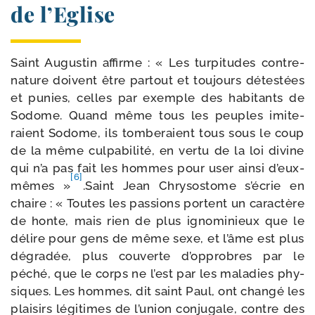
de l’Eglise
Saint Augustin affirme : « Les tur­pi­tudes contre-​
nature doivent être par­tout et tou­jours détes­tées
et punies, celles par exemple des habi­tants de
Sodome. Quand même tous les peuples imi­te­
raient Sodome, ils tom­be­raient tous sous le coup
de la même culpa­bi­li­té, en ver­tu de la loi divine
qui n’a pas fait les hommes pour user ain­si d’eux-
[6]
mêmes »
.Saint Jean Chrysostome s’écrie en
chaire : « Toutes les pas­sions portent un carac­tère
de honte, mais rien de plus igno­mi­nieux que le
délire pour gens de même sexe, et l’âme est plus
dégra­dée, plus cou­verte d’opprobres par le
péché, que le corps ne l’est par les mala­dies phy­
siques. Les hommes, dit saint Paul, ont chan­gé les
plai­sirs légi­times de l’union conju­gale, contre des