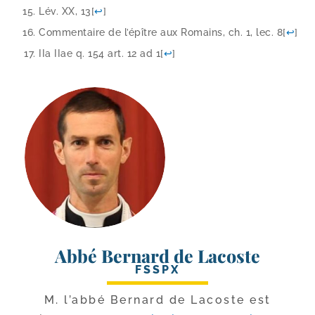
Lév. XX, 13
[
↩
]
Commentaire de l’épître aux Romains, ch. 1, lec. 8
[
↩
]
IIa IIae q. 154 art. 12 ad 1
[
↩
]
Abbé Bernard de Lacoste
FSSPX
M. l’ab­bé Bernard de Lacoste est