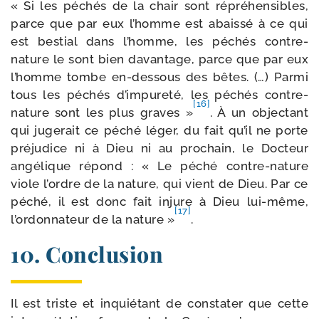
« Si les péchés de la chair sont répré­hen­sibles,
parce que par eux l’homme est abais­sé à ce qui
est bes­tial dans l’homme, les péchés contre-​
nature le sont bien davan­tage, parce que par eux
l’homme tombe en-​dessous des bêtes. (…) Parmi
tous les péchés d’impureté, les péchés contre-​
[16]
nature sont les plus graves »
. À un objec­tant
qui juge­rait ce péché léger, du fait qu’il ne porte
pré­ju­dice ni à Dieu ni au pro­chain, le Docteur
angé­lique répond : « Le péché contre-​nature
viole l’ordre de la nature, qui vient de Dieu. Par ce
péché, il est donc fait injure à Dieu lui-​même,
[17]
l’ordonnateur de la nature »
.
10. Conclusion
Il est triste et inquié­tant de consta­ter que cette