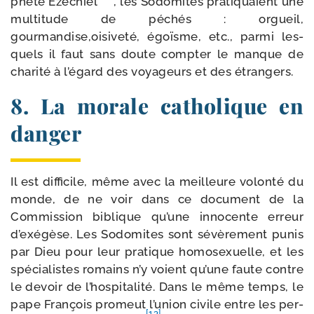
phète Ezéchiel
, les Sodomites pra­ti­quaient une
mul­ti­tude de péchés : orgueil,
gourmandise,oisiveté, égoïsme, etc., par­mi les­
quels il faut sans doute comp­ter le manque de
cha­ri­té à l’égard des voya­geurs et des étrangers.
8. La morale catholique en
danger
Il est dif­fi­cile, même avec la meilleure volon­té du
monde, de ne voir dans ce docu­ment de la
Commission biblique qu’une inno­cente erreur
d’exégèse. Les Sodomites sont sévè­re­ment punis
par Dieu pour leur pra­tique homo­sexuelle, et les
spé­cia­listes romains n’y voient qu’une faute contre
le devoir de l’hospitalité. Dans le même temps, le
pape François pro­meut l’union civile entre les per­
[13]