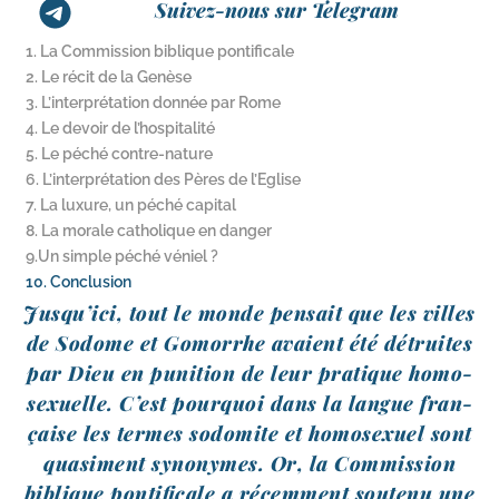
Suivez-nous sur Telegram
1. La Commission biblique pontificale
2. Le récit de la Genèse
3. L’interprétation donnée par Rome
4. Le devoir de l’hospitalité
5. Le péché contre-nature
6. L’interprétation des Pères de l’Eglise
7. La luxure, un péché capital
8. La morale catholique en danger
9.Un simple péché véniel ?
10. Conclusion
Jusqu’ici, tout le monde pen­sait que les villes
de Sodome et Gomorrhe avaient été détruites
par Dieu en puni­tion de leur pra­tique homo­
sexuelle. C’est pour­quoi dans la langue fran­
çaise les termes sodo­mite et homo­sexuel sont
qua­si­ment syno­nymes. Or, la Commission
biblique pon­ti­fi­cale a récem­ment sou­te­nu une