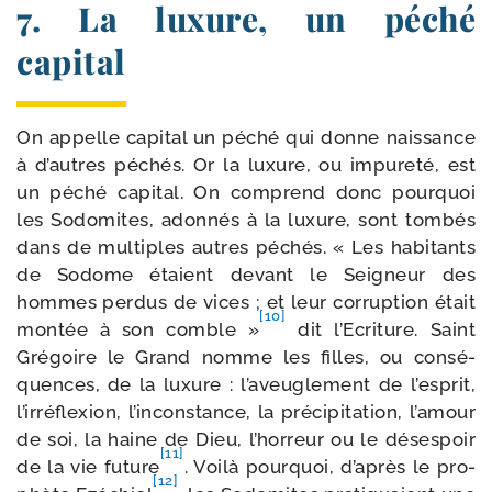
7. La luxure, un péché
capital
On appelle capi­tal un péché qui donne nais­sance
à d’autres péchés. Or la luxure, ou impu­re­té, est
un péché capi­tal. On com­prend donc pour­quoi
les Sodomites, adon­nés à la luxure, sont tom­bés
dans de mul­tiples autres péchés. « Les habi­tants
de Sodome étaient devant le Seigneur des
hommes per­dus de vices ; et leur cor­rup­tion était
[10]
mon­tée à son comble »
dit l’Ecriture. Saint
Grégoire le Grand nomme les filles, ou consé­
quences, de la luxure : l’aveuglement de l’esprit,
l’irréflexion, l’inconstance, la pré­ci­pi­ta­tion, l’amour
de soi, la haine de Dieu, l’horreur ou le déses­poir
[11]
de la vie future
. Voilà pour­quoi, d’après le pro­
[12]