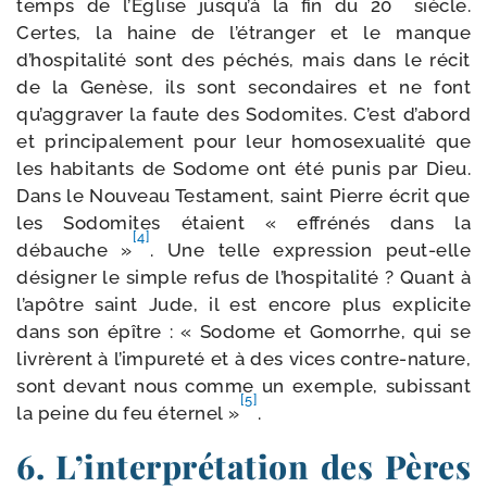
temps de l’Eglise jusqu’à la fin du 20
siècle.
Certes, la haine de l’étranger et le manque
d’hospitalité sont des péchés, mais dans le récit
de la Genèse, ils sont secon­daires et ne font
qu’aggraver la faute des Sodomites. C’est d’abord
et prin­ci­pa­le­ment pour leur homo­sexua­li­té que
les habi­tants de Sodome ont été punis par Dieu.
Dans le Nouveau Testament, saint Pierre écrit que
les Sodomites étaient « effré­nés dans la
[4]
débauche »
. Une telle expres­sion peut-​elle
dési­gner le simple refus de l’hospitalité ? Quant à
l’a­pôtre saint Jude, il est encore plus expli­cite
dans son épître : « Sodome et Gomorrhe, qui se
livrèrent à l’impureté et à des vices contre-​nature,
sont devant nous comme un exemple, subis­sant
[5]
la peine du feu éter­nel »
.
6. L’interprétation des Pères