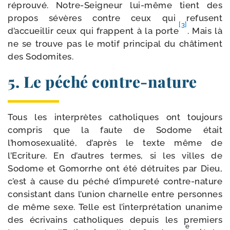
réprou­vé. Notre-​Seigneur lui-​même tient des
pro­pos sévères contre ceux qui refusent
[3]
d’accueillir ceux qui frappent à la porte
. Mais là
ne se trouve pas le motif prin­ci­pal du châ­ti­ment
des Sodomites.
5. Le péché contre-nature
Tous les inter­prètes catho­liques ont tou­jours
com­pris que la faute de Sodome était
l’homosexualité, d’après le texte même de
l’Ecriture. En d’autres termes, si les villes de
Sodome et Gomorrhe ont été détruites par Dieu,
c’est à cause du péché d’impureté contre-​nature
consis­tant dans l’union char­nelle entre per­sonnes
de même sexe. Telle est l’interprétation una­nime
des écri­vains catho­liques depuis les pre­miers
e