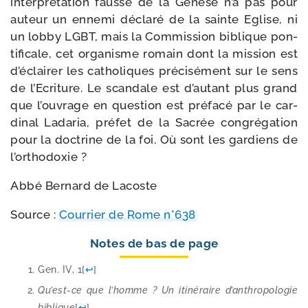
inter­pré­ta­tion fausse de la Genèse n’a pas pour
auteur un enne­mi décla­ré de la sainte Eglise, ni
un lob­by LGBT, mais la Commission biblique pon­
ti­fi­cale, cet orga­nisme romain dont la mis­sion est
d’éclairer les catho­liques pré­ci­sé­ment sur le sens
de l’Ecriture. Le scan­dale est d’autant plus grand
que l’ouvrage en ques­tion est pré­fa­cé par le car­
di­nal Ladaria, pré­fet de la Sacrée congré­ga­tion
pour la doc­trine de la foi. Où sont les gar­diens de
l’orthodoxie ?
Abbé Bernard de Lacoste
Source :
Courrier de Rome n°638
Notes de bas de page
Gen. IV, 1
[
↩
]
Qu’est-ce que l’homme ? Un iti­né­raire d’anthropologie
biblique
[
↩
]