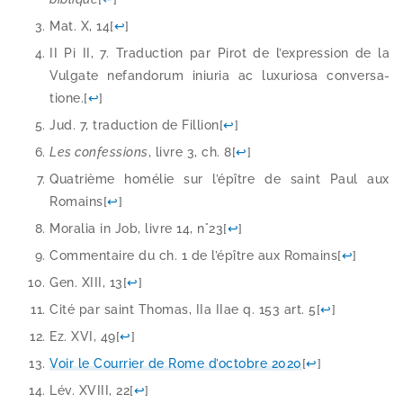
Mat. X, 14
[
↩
]
II Pi II, 7. Traduction par Pirot de l’expression de la
Vulgate nefan­do­rum iniu­ria ac luxu­rio­sa conver­sa­
tione.
[
↩
]
Jud. 7, tra­duc­tion de Fillion
[
↩
]
Les confes­sions
, livre 3, ch. 8
[
↩
]
Quatrième homé­lie sur l’épître de saint Paul aux
Romains
[
↩
]
Moralia in Job, livre 14, n°23
[
↩
]
Commentaire du ch. 1 de l’épître aux Romains
[
↩
]
Gen. XIII, 13
[
↩
]
Cité par saint Thomas, IIa IIae q. 153 art. 5
[
↩
]
Ez. XVI, 49
[
↩
]
Voir le Courrier de Rome d’octobre 2020
[
↩
]
Lév. XVIII, 22
[
↩
]