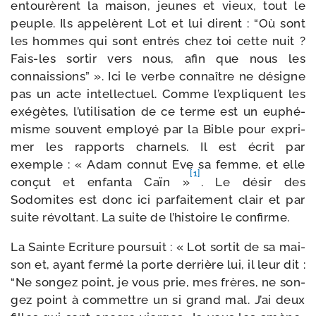
entou­rèrent la mai­son, jeunes et vieux, tout le
peuple. Ils appe­lèrent Lot et lui dirent : “Où sont
les hommes qui sont entrés chez toi cette nuit ?
Fais-​les sor­tir vers nous, afin que nous les
connais­sions” ». Ici le verbe connaître ne désigne
pas un acte intel­lec­tuel. Comme l’expliquent les
exé­gètes, l’utilisation de ce terme est un euphé­
misme sou­vent employé par la Bible pour expri­
mer les rap­ports char­nels. Il est écrit par
exemple : « Adam connut Eve sa femme, et elle
[1]
conçut et enfan­ta Caïn »
. Le désir des
Sodomites est donc ici par­fai­te­ment clair et par
suite révol­tant. La suite de l’histoire le confirme.
La Sainte Ecriture pour­suit : « Lot sor­tit de sa mai­
son et, ayant fer­mé la porte der­rière lui, il leur dit :
“Ne son­gez point, je vous prie, mes frères, ne son­
gez point à com­mettre un si grand mal. J’ai deux