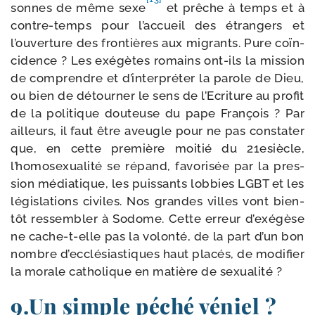
sonnes de même sexe
et prêche à temps et à
contre-​temps pour l’accueil des étran­gers et
l’ouverture des fron­tières aux migrants. Pure coïn­
ci­dence ? Les exé­gètes romains ont-​ils la mis­sion
de com­prendre et d’interpréter la parole de Dieu,
ou bien de détour­ner le sens de l’Ecriture au pro­fit
de la poli­tique dou­teuse du pape François ? Par
ailleurs, il faut être aveugle pour ne pas consta­ter
que, en cette pre­mière moi­tié du 21esiècle,
l’homosexualité se répand, favo­ri­sée par la pres­
sion média­tique, les puis­sants lob­bies LGBT et les
légis­la­tions civiles. Nos grandes villes vont bien­
tôt res­sem­bler à Sodome. Cette erreur d’exégèse
ne cache-​t-​elle pas la volon­té, de la part d’un bon
nombre d’ecclésiastiques haut pla­cés, de modi­fier
la morale catho­lique en matière de sexualité ?
9.Un simple péché véniel ?