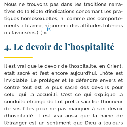
Nous ne trou­vons pas dans les tra­di­tions nar­ra­
tives de la Bible d’in­di­ca­tions concer­nant les pra­
tiques homo­sexuelles, ni comme des com­por­te­
ments à blâ­mer, ni comme des atti­tudes tolé­rées
[2]
ou favo­ri­sées (…) »
.
4. Le devoir de l’hospitalité
Il est vrai que le devoir de l’hospitalité, en Orient,
était sacré et l’est encore aujourd’hui. L’hôte est
invio­lable. Le pro­té­ger et le défendre envers et
contre tout est le plus sacré des devoirs pour
celui qui l’a accueilli. C’est ce qui explique la
conduite étrange de Lot prêt à sacri­fier l’honneur
de ses filles pour ne pas man­quer à son devoir
d’hospitalité. Il est vrai aus­si que la haine de
l’étranger est un sen­ti­ment que Dieu a tou­jours