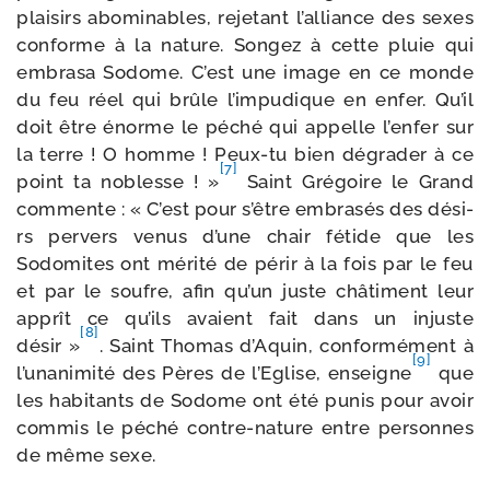
plai­sirs abo­mi­nables, reje­tant l’alliance des sexes
conforme à la nature. Songez à cette pluie qui
embra­sa Sodome. C’est une image en ce monde
du feu réel qui brûle l’impudique en enfer. Qu’il
doit être énorme le péché qui appelle l’enfer sur
la terre ! O homme ! Peux-​tu bien dégra­der à ce
[7]
point ta noblesse ! »
Saint Grégoire le Grand
com­mente : « C’est pour s’être embra­sés des dési­
rs per­vers venus d’une chair fétide que les
Sodomites ont méri­té de périr à la fois par le feu
et par le soufre, afin qu’un juste châ­ti­ment leur
apprît ce qu’ils avaient fait dans un injuste
[8]
désir »
. Saint Thomas d’Aquin, confor­mé­ment à
[9]
l’unanimité des Pères de l’Eglise, enseigne
que
les habi­tants de Sodome ont été punis pour avoir
com­mis le péché contre-​nature entre per­sonnes
de même sexe.