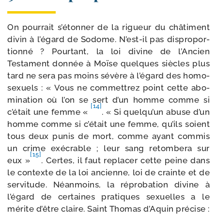
On pour­rait s’étonner de la rigueur du châ­ti­ment
divin à l’égard de Sodome. N’est-il pas dis­pro­por­
tion­né ? Pourtant, la loi divine de l’Ancien
Testament don­née à Moïse quelques siècles plus
tard ne sera pas moins sévère à l’égard des homo­
sexuels : « Vous ne com­met­trez point cette abo­
mi­na­tion où l’on se sert d’un homme comme si
[14]
c’était une femme «
. « Si quelqu’un abuse d’un
homme comme si c’était une femme, qu’ils soient
tous deux punis de mort, comme ayant com­mis
un crime exé­crable ; leur sang retom­be­ra sur
[15]
eux »
. Certes, il faut repla­cer cette peine dans
le contexte de la loi ancienne, loi de crainte et de
ser­vi­tude. Néanmoins, la répro­ba­tion divine à
l’égard de cer­taines pra­tiques sexuelles a le
mérite d’être claire. Saint Thomas d’Aquin pré­cise :