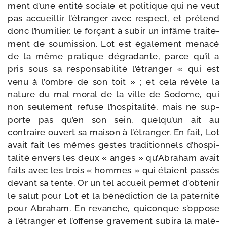
ment d’une enti­té sociale et poli­tique qui ne veut
pas accueillir l’é­tran­ger avec res­pect, et pré­tend
donc l’hu­mi­lier, le for­çant à subir un infâme trai­te­
ment de sou­mis­sion. Lot est éga­le­ment mena­cé
de la même pra­tique dégra­dante, parce qu’il a
pris sous sa res­pon­sa­bi­li­té l’é­tran­ger « qui est
venu à l’ombre de son toit » ; et cela révèle la
nature du mal moral de la ville de Sodome, qui
non seule­ment refuse l’hos­pi­ta­li­té, mais ne sup­
porte pas qu’en son sein, quelqu’un ait au
contraire ouvert sa mai­son à l’é­tran­ger. En fait, Lot
avait fait les mêmes gestes tra­di­tion­nels d’hos­pi­
ta­li­té envers les deux « anges » qu’Abraham avait
faits avec les trois « hommes » qui étaient pas­sés
devant sa tente. Or un tel accueil per­met d’ob­te­nir
le salut pour Lot et la béné­dic­tion de la pater­ni­té
pour Abraham. En revanche, qui­conque s’op­pose
à l’é­tran­ger et l’of­fense gra­ve­ment subi­ra la malé­