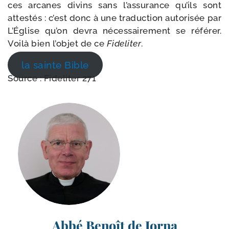
ces arcanes divins sans l’as­surance qu’ils sont
attes­tés : c’est donc à une tra­duc­tion auto­ri­sée par
L’Église qu’on devra néces­sai­re­ment se réfé­rer.
Voilà bien l’objet de ce
Fideliter
.
la sainte Bible
Source : Fideliter 271
Abbé Benoît de Jorna