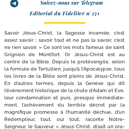
Suivez-nous sur Telegram
Editorial du Fideliter n°271
Savoir Jésus-​Christ, la Sagesse incar­née, c’est
assez savoir ; savoir tout et ne pas la savoir, c’est
ne rien savoir. » Ce sont les mots fameux de saint
Grignion de Montfort. Or Jésus-​Christ est au
centre de la Bible. Depuis le pro­té­van­gile, selon
la for­mule de Tertullien, jusqu’à l’Apocalypse, tous
les livres de la Bible sont pleins de Jésus-​Christ.
En d’autres termes, depuis la Genèse qui dit
l’événement his­to­rique de la chute d’Adam et Eve,
leur condam­na­tion et puis, presque immé­dia­te­
ment, l’achèvement du ter­rible décret par la
magni­fique pro­messe à l’humanité déchue, d’un
Rédempteur, tout, oui tout, raconte Notre-​
Seigneur, le Sauveur. « Jésus-​Christ, disait un ora­