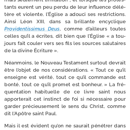
tants eurent un peu per­du de leur influence délé­
tère et vio­lente, l’Église a adou­ci ses res­tric­tions.
Ainsi Léon XIII, dans sa brillante ency­clique
Providentissimus Deus
, comme d’ailleurs toutes
celles qu’il a écrites, dit bien que l’Église « a tou­
jours fait cou­ler vers ses fils les sources salu­taires
de la divine Écriture ».
Néanmoins, le Nouveau Testament sur­tout devrait
être l’objet de nos consi­dé­ra­tions. « Tout ce qu’il
enseigne est véri­té, tout ce qu’il com­mande est
bon­té, tout ce qu’il pro­met est bon­heur. » La fré­
quen­ta­tion habi­tuelle de ce livre saint nous
appor­te­rait cet ins­tinct de foi si néces­saire pour
gar­der pré­cieu­se­ment le sens du Christ, comme
dit l’Apôtre saint Paul.
Mais il est évident qu’on ne sau­rait péné­trer dans