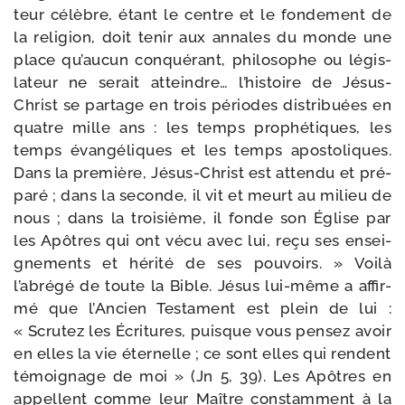
teur célèbre, étant le centre et le fon­de­ment de
la reli­gion, doit tenir aux annales du monde une
place qu’aucun conqué­rant, phi­lo­sophe ou légis­
la­teur ne serait at­teindre… l’histoire de Jésus-​
Christ se par­tage en trois périodes dis­tri­buées en
quatre mille ans : les temps pro­phé­tiques, les
temps évan­gé­liques et les temps aposto­liques.
Dans la pre­mière, Jésus-​Christ est atten­du et pré­
pa­ré ; dans la seconde, il vit et meurt au milieu de
nous ; dans la troi­sième, il fonde son Église par
les Apôtres qui ont vécu avec lui, re­çu ses ensei­
gne­ments et héri­té de ses pou­voirs. » Voilà
l’abrégé de toute la Bible. Jésus lui-​même a affir­
mé que l’Ancien Testament est plein de lui :
« Scrutez les Écritures, puisque vous pen­sez avoir
en elles la vie éter­nelle ; ce sont elles qui rendent
témoi­gnage de moi » (Jn 5, 39). Les Apôtres en
appellent comme leur Maître constam­ment à la