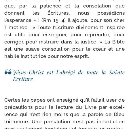
que, par la patience et la conso­la­tion que
donnent les Écritures, nous pos­sé­dions
l’espérance » ! (Rm 15, 4) Il ajoute, pour son cher
Timothée : « Toute l’Écriture divi­ne­ment ins­pi­rée
est utile pour ensei­gner, pour reprendre, pour
cor­ri­ger, pour ins­truire dans la jus­tice. » La Bible
est une suave conso­la­tion pour le cœur et une
habile ins­ti­tu­trice pour notre esprit.
Jésus-​Christ est l’a­bré­gé de toute la Sainte
Ecriture
Certes les papes ont ensei­gné qu’il fal­lait user de
pré­cau­tions pour la lec­ture du Livre par excel­
lence qui n’est rien moins que la parole de Dieu
lui-​même. Une pré­cau­tion n’est pas inter­dic­tion
mais seule­ment limi­ta­tion ; et lorsque les pro­tes­