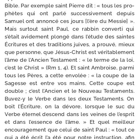
Bible. Par exemple saint Pierre dit : « tous les pro­
phètes qui ont par­lé suc­ces­si­ve­ment depuis
Samuel ont annon­cé ces jours [l’ère du Messie] ».
Mais sur­tout saint Paul, ce rab­bin conver­ti qui
s’était avi­de­ment plon­gé dans l’étude des saintes
Écritures et des tra­di­tions juives, a prou­vé, mieux
que per­sonne, que Jésus-​Christ est véri­ta­ble­ment
l’âme de l’Ancien Testament : « le terme de la loi,
c’est le Christ » (Rm 1, 4). Et saint Ambroise, par­mi
tous les Pères, a cette envo­lée : « la coupe de la
Sagesse est entre vos mains. Cette coupe est
double ; c’est l’Ancien et le Nouveau Testaments.
Buvez‑y le Verbe dans les deux Testaments. On
boit l’Écriture, on la dévore, lorsque le suc du
Verbe éter­nel des­cend dans les veines de l’esprit
et dans l’essence de l’âme. » Et quel meilleur
encou­ra­ge­ment que celui de saint Paul : « tout ce
qui a été écrit l’a été pour notre ins­truc­tion, afin