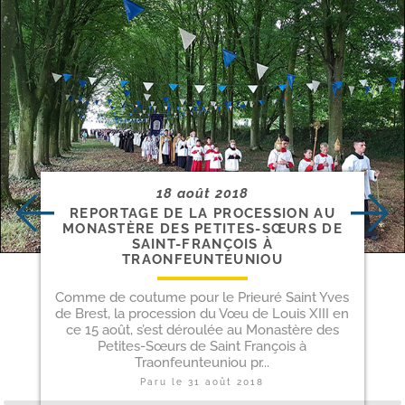
18 août 2018
REPORTAGE DE LA PROCESSION AU
MONASTÈRE DES PETITES-​SŒURS DE
SAINT-​FRANÇOIS À
TRAONFEUNTEUNIOU
Comme de coutume pour le Prieuré Saint Yves
de Brest, la procession du Vœu de Louis XIII en
ce 15 août, s’est déroulée au Monastère des
Petites-Sœurs de Saint François à
Traonfeunteuniou pr...
Paru le
31 août 2018