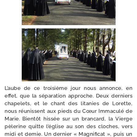
L’aube de ce troi­sième jour nous annonce, en
effet, que la sépa­ra­tion approche. Deux der­niers
cha­pe­lets, et le chant des lita­nies de Lorette,
nous réunissent aux pieds du Cœur Immaculé de
Marie. Bientôt his­sée sur un bran­card, la Vierge
pèle­rine quitte l’é­glise au son des cloches, vers
midi et demie. Un der­nier « Magnificat », puis un