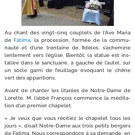
Au chant des vingt-​cinq cou­plets de l’Ave Maria
de
Fatima
, la pro­ces­sion, for­mée de la com­mu­
nau­té et d’une tren­taine de fidèles, s’a­che­mine
len­te­ment vers l’é­glise. Bientôt, la sta­tue est ins­
tal­lée dans le sanc­tuaire, à gauche de l’au­tel, sur
un socle gar­ni de feuillage évo­quant le chêne
vert des apparitions.
Avant de chan­ter les lita­nies de Notre-​Dame de
Lorette, M. l’ab­bé François com­mence la médi­ta­
tion d’un pre­mier chapelet.
« Je veux que vous réci­tiez le cha­pe­let tous les
jours », disait Notre-​Dame aux trois petits ber­gers
de Fatima. Nous cor­res­pon­dons à sa demande, en