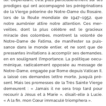
pro­diges qui ont accom­pa­gné les péré­gri­na­tions
de la Vierge pèle­rine de Notre-​Dame du Rosaire,
lors de la Route mon­diale de 1947–1952, que
notre aumô­nier attire notre atten­tion. Ces mer­
veilles, dont la plus célèbre est le gra­cieux
miracle des colombes, montrent la volon­té de
Notre-​Dame de Fatima, de mani­fes­ter sa puis­
sance dans le monde entier, et ne sont que de
pres­santes invi­ta­tions à accom­plir ses demandes,
en en sou­li­gnant l’im­por­tance. La poli­tique oecu­
mé­nique, radi­ca­le­ment oppo­sée au mes­sage de
Notre-​Dame, enga­gée par Rome depuis Vatican II,
a lais­sé ces demandes lettre morte, jus­qu’à pré­
sent. Mais les pro­messes de la Très Sainte Vierge
demeurent : « Jamais il ne sera trop tard pour
recou­rir à Jésus et à Marie », disait-​elle à Lucie.
« A la fin, mon Cœur imma­cu­lé triomphera ».