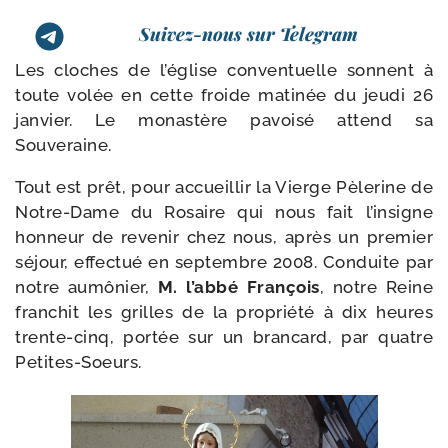
Suivez-nous sur Telegram
Les cloches de l’é­glise conven­tuelle sonnent à
toute volée en cette froide mati­née du jeu­di 26
jan­vier. Le monas­tère pavoi­sé attend sa
Souveraine.
Tout est prêt, pour accueillir la Vierge Pèlerine de
Notre-​Dame du Rosaire qui nous fait l’in­signe
hon­neur de reve­nir chez nous, après un pre­mier
séjour, effec­tué en sep­tembre 2008. Conduite par
notre aumô­nier,
M. l’ab­bé François
, notre Reine
fran­chit les grilles de la pro­prié­té à dix heures
trente-​cinq, por­tée sur un bran­card, par quatre
Petites-Soeurs.