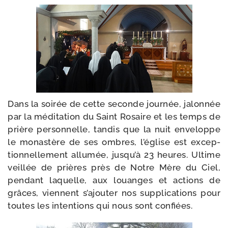
Dans la soi­rée de cette seconde jour­née, jalon­née
par la médi­ta­tion du Saint Rosaire et les temps de
prière per­son­nelle, tan­dis que la nuit enve­loppe
le monas­tère de ses ombres, l’é­glise est excep­
tion­nel­le­ment allu­mée, jus­qu’à 23 heures. Ultime
veillée de prières près de Notre Mère du Ciel,
pen­dant laquelle, aux louanges et actions de
grâces, viennent s’a­jou­ter nos sup­pli­ca­tions pour
toutes les inten­tions qui nous sont confiées.