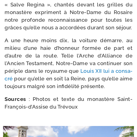
« Salve Regina », chan­tés devant les grilles du
monas­tère expriment à Notre-​Dame du Rosaire
notre pro­fonde recon­nais­sance pour toutes les
grâces qu’elle nous a accor­dées durant son séjour.
A une heure moins dix, la voi­ture démarre, au
milieu d’une haie d’hon­neur for­mée de part et
d’autre de la route. Telle l’Arche d’Alliance de
l’Ancien Testament, Notre-​Dame va conti­nuer son
périple dans le royaume que
Louis XII lui a consa­
cré
pour qu’elle en soit la Reine, pays qu’elle aime
tou­jours mal­gré son infi­dé­li­té présente.
Sources
: Photos et texte du monas­tère Saint-​
François-​d’Assise du Trévoux