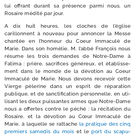
lui offrant durant sa pré­sence par­mi nous, un
Rosaire médi­té par jour.
A dix huit heures, les cloches de l’é­glise
carillonnent à nou­veau pour annon­cer la Messe
chan­tée en l’hon­neur du Coeur Immaculé de
Marie. Dans son homé­lie, M. l’ab­bé François nous
résume les trois demandes de Notre-​Dame à
Fatima : prière, sacri­fices géné­reux, et éta­blis­se­
ment dans le monde de la dévo­tion au Coeur
Immaculé de Marie. Nous devons rece­voir cette
Vierge pèle­rine dans un esprit de répa­ra­tion
publique, et de sanc­ti­fi­ca­tion per­son­nelle, en uti­
li­sant les deux puis­santes armes que Notre-​Dame
nous a offertes contre le péché : la réci­ta­tion du
Rosaire, et la dévo­tion au Cœur Immaculé de
Marie, à laquelle se rat­tache
la pra­tique des cinq
pre­miers same­dis du mois
et le
port du sca­pu­