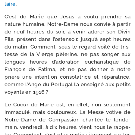
laire
.
C’est de Marie que Jésus a vou­lu prendre sa
nature humaine. Notre-​Dame nous convie à par­tir
de neuf heures du soir, à venir ado­rer son Divin
Fils, pré­sent dans l’os­ten­soir, jus­qu’à sept heures
du matin. Comment, sous le regard voi­lé de tris­
tesse de la Vierge pèle­rine, ne pas son­ger aux
longues heures d’a­do­ra­tion eucha­ris­tique de
François de Fatima, et ne pas don­ner à notre
prière une inten­tion conso­la­trice et répa­ra­trice,
comme l’Ange du Portugal l’a ensei­gné aux petits
voyants en 1916 ?
Le Coeur de Marie est, en effet, non seule­ment
imma­cu­lé, mais dou­lou­reux. La Messe votive de
Notre-​Dame de Compassion chan­tée le len­de­
main, ven­dre­di, à dix heures, vient nous le rap­pe­
ler. Cependant, c’est plus par­ti­cu­liè­re­ment sur les