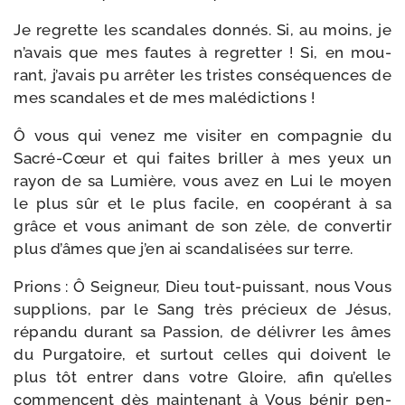
Je regrette les scan­dales don­nés. Si, au moins, je
n’avais que mes fautes à regret­ter ! Si, en mou­
rant, j’avais pu arrê­ter les tristes consé­quences de
mes scan­dales et de mes malédictions !
Ô vous qui venez me visi­ter en com­pa­gnie du
Sacré-​Cœur et qui faites briller à mes yeux un
rayon de sa Lumière, vous avez en Lui le moyen
le plus sûr et le plus facile, en coopé­rant à sa
grâce et vous ani­mant de son zèle, de conver­tir
plus d’âmes que j’en ai scan­da­li­sées sur terre.
Prions : Ô Seigneur, Dieu tout-​puissant, nous Vous
sup­plions, par le Sang très pré­cieux de Jésus,
répan­du durant sa Passion, de déli­vrer les âmes
du Purgatoire, et sur­tout celles qui doivent le
plus tôt entrer dans votre Gloire, afin qu’elles
com­mencent dès main­te­nant à Vous bénir pen­