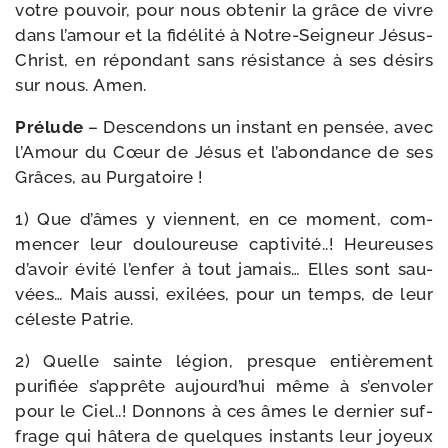
votre pou­voir, pour nous obte­nir la grâce de vivre
dans l’amour et la fidé­li­té à Notre-​Seigneur Jésus-​
Christ, en répon­dant sans résis­tance à ses dési­rs
sur nous. Amen.
Prélude
– Descendons un ins­tant en pen­sée, avec
l’Amour du Cœur de Jésus et l’abondance de ses
Grâces, au Purgatoire !
1) Que d’âmes y viennent, en ce moment, com­
men­cer leur dou­lou­reuse cap­ti­vi­té..! Heureuses
d’avoir évi­té l’enfer à tout jamais… Elles sont sau­
vées… Mais aus­si, exi­lées, pour un temps, de leur
céleste Patrie.
2) Quelle sainte légion, presque entiè­re­ment
puri­fiée s’apprête aujourd’hui même à s’envoler
pour le Ciel..! Donnons à ces âmes le der­nier suf­
frage qui hâte­ra de quelques ins­tants leur joyeux