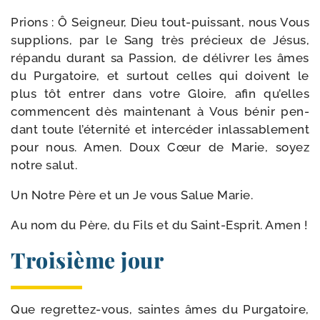
Prions : Ô Seigneur, Dieu tout-​puissant, nous Vous
sup­plions, par le Sang très pré­cieux de Jésus,
répan­du durant sa Passion, de déli­vrer les âmes
du Purgatoire, et sur­tout celles qui doivent le
plus tôt entrer dans votre Gloire, afin qu’elles
com­mencent dès main­te­nant à Vous bénir pen­
dant toute l’éternité et inter­cé­der inlas­sa­ble­ment
pour nous. Amen. Doux Cœur de Marie, soyez
notre salut.
Un Notre Père et un Je vous Salue Marie.
Au nom du Père, du Fils et du Saint-​Esprit. Amen !
Troisième jour
Que regrettez-​vous, saintes âmes du Purgatoire,