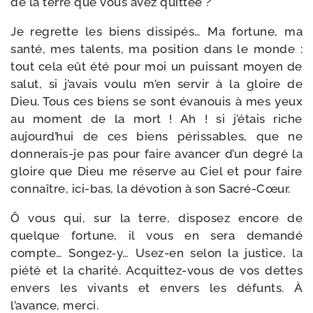
de la terre que vous avez quittée ?
Je regrette les biens dis­si­pés… Ma for­tune, ma
san­té, mes talents, ma posi­tion dans le monde :
tout cela eût été pour moi un puis­sant moyen de
salut, si j’avais vou­lu m’en ser­vir à la gloire de
Dieu. Tous ces biens se sont éva­nouis à mes yeux
au moment de la mort ! Ah ! si j’étais riche
aujourd’hui de ces biens péris­sables, que ne
donnerais-​je pas pour faire avan­cer d’un degré la
gloire que Dieu me réserve au Ciel et pour faire
connaître, ici-​bas, la dévo­tion à son Sacré-Cœur.
Ô vous qui, sur la terre, dis­po­sez encore de
quelque for­tune, il vous en sera deman­dé
compte… Songez‑y… Usez-​en selon la jus­tice, la
pié­té et la cha­ri­té. Acquittez-​vous de vos dettes
envers les vivants et envers les défunts. À
l’avance, merci.