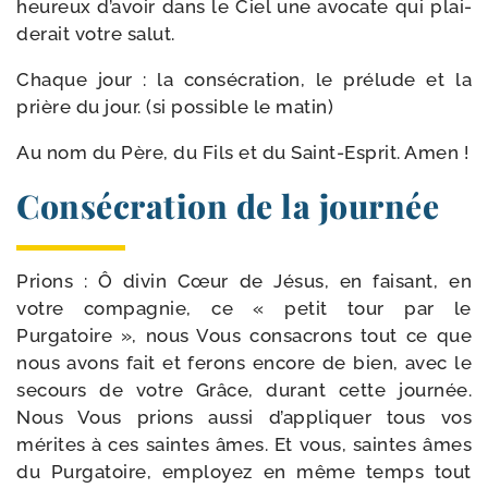
heu­reux d’avoir dans le Ciel une avo­cate qui plai­
de­rait votre salut.
Chaque jour : la consé­cra­tion, le pré­lude et la
prière du jour. (si pos­sible le matin)
Au nom du Père, du Fils et du Saint-​Esprit. Amen !
Consécration de la journée
Prions : Ô divin Cœur de Jésus, en fai­sant, en
votre com­pa­gnie, ce « petit tour par le
Purgatoire », nous Vous consa­crons tout ce que
nous avons fait et ferons encore de bien, avec le
secours de votre Grâce, durant cette jour­née.
Nous Vous prions aus­si d’appliquer tous vos
mérites à ces saintes âmes. Et vous, saintes âmes
du Purgatoire, employez en même temps tout