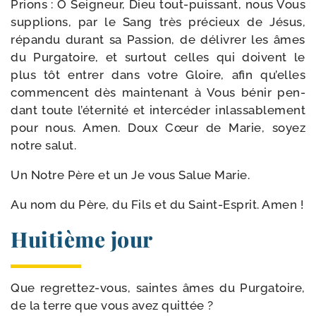
Prions : Ô Seigneur, Dieu tout-​puissant, nous Vous
sup­plions, par le Sang très pré­cieux de Jésus,
répan­du durant sa Passion, de déli­vrer les âmes
du Purgatoire, et sur­tout celles qui doivent le
plus tôt entrer dans votre Gloire, afin qu’elles
com­mencent dès main­te­nant à Vous bénir pen­
dant toute l’éternité et inter­cé­der inlas­sa­ble­ment
pour nous. Amen. Doux Cœur de Marie, soyez
notre salut.
Un Notre Père et un Je vous Salue Marie.
Au nom du Père, du Fils et du Saint-​Esprit. Amen !
Huitième jour
Que regrettez-​vous, saintes âmes du Purgatoire,
de la terre que vous avez quittée ?