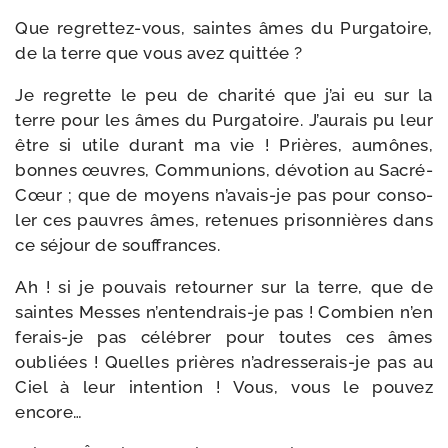
Que regrettez-​vous, saintes âmes du Purgatoire,
de la terre que vous avez quittée ?
Je regrette le peu de cha­ri­té que j’ai eu sur la
terre pour les âmes du Purgatoire. J’aurais pu leur
être si utile durant ma vie ! Prières, aumônes,
bonnes œuvres, Communions, dévo­tion au Sacré-​
Cœur ; que de moyens n’avais-je pas pour conso­
ler ces pauvres âmes, rete­nues pri­son­nières dans
ce séjour de souffrances.
Ah ! si je pou­vais retour­ner sur la terre, que de
saintes Messes n’entendrais-je pas ! Combien n’en
ferais-​je pas célé­brer pour toutes ces âmes
oubliées ! Quelles prières n’adresserais-je pas au
Ciel à leur inten­tion ! Vous, vous le pou­vez
encore…