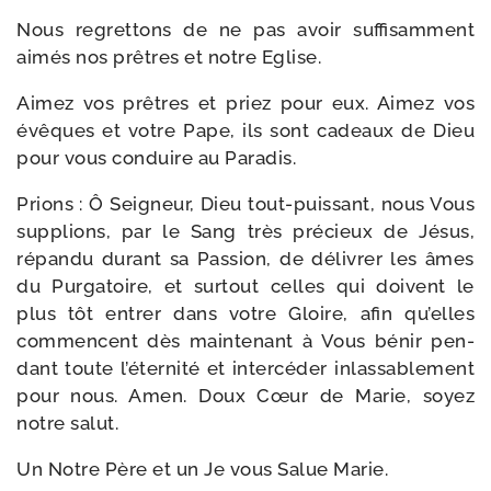
Nous regret­tons de ne pas avoir suf­fi­sam­ment
aimés nos prêtres et notre Eglise.
Aimez vos prêtres et priez pour eux. Aimez vos
évêques et votre Pape, ils sont cadeaux de Dieu
pour vous conduire au Paradis.
Prions : Ô Seigneur, Dieu tout-​puissant, nous Vous
sup­plions, par le Sang très pré­cieux de Jésus,
répan­du durant sa Passion, de déli­vrer les âmes
du Purgatoire, et sur­tout celles qui doivent le
plus tôt entrer dans votre Gloire, afin qu’elles
com­mencent dès main­te­nant à Vous bénir pen­
dant toute l’éternité et inter­cé­der inlas­sa­ble­ment
pour nous. Amen. Doux Cœur de Marie, soyez
notre salut.
Un Notre Père et un Je vous Salue Marie.