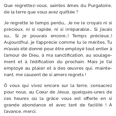
Que regrettez-​vous, saintes âmes du Purgatoire,
de la terre que vous avez quittée ?
Je regrette le temps per­du… Je ne le croyais ni si
pré­cieux, ni si rapide, ni si irré­pa­rable… Si j’avais
su… Si je pou­vais encore..! Temps pré­cieux..!
Aujourd’hui, je t’apprécie comme tu le mérites. Tu
m’avais été don­né pour être employé tout entier à
l’amour de Dieu, à ma sanc­ti­fi­ca­tion, au sou­la­ge­
ment et à l’édification du pro­chain. Mais je t’ai
employé au plai­sir et à des œuvres qui, main­te­
nant, me causent de si amers regrets !
Ô vous qui vivez encore sur la terre, consa­crez
pour nous, au Cœur de Jésus, quelques-​unes de
ces heures où la grâce vous est offerte en si
grande abon­dance et avec tant de faci­li­té ! À
l’avance, merci.