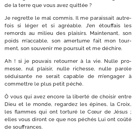
de la terre que vous avez quittée ?
Je regrette le mal com­mis. Il me parais­sait autre­
fois si léger et si agréable. J’en étouf­fais les
remords au milieu des plai­sirs. Maintenant, son
poids m’accable, son amer­tume fait mon tour­
ment, son sou­ve­nir me pour­suit et me déchire.
Ah ! si je pou­vais retour­ner à la vie. Nulle pro­
messe, nul plai­sir, nulle richesse, nulle parole
sédui­sante ne serait capable de m’engager à
com­mettre le plus petit péché.
Ô vous qui avez encore la liber­té de choi­sir entre
Dieu et le monde, regar­dez les épines, la Croix,
les flammes qui ont tor­tu­ré le Cœur de Jésus ;
elles vous diront ce que nos péchés Lui ont coû­té
de souffrances.