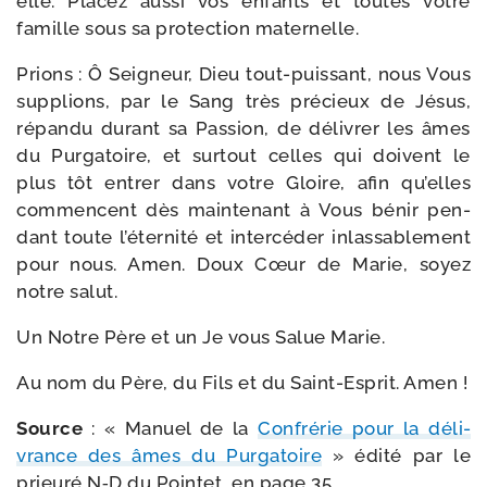
elle. Placez aus­si vos enfants et toutes votre
famille sous sa pro­tec­tion maternelle.
Prions : Ô Seigneur, Dieu tout-​puissant, nous Vous
sup­plions, par le Sang très pré­cieux de Jésus,
répan­du durant sa Passion, de déli­vrer les âmes
du Purgatoire, et sur­tout celles qui doivent le
plus tôt entrer dans votre Gloire, afin qu’elles
com­mencent dès main­te­nant à Vous bénir pen­
dant toute l’éternité et inter­cé­der inlas­sa­ble­ment
pour nous. Amen. Doux Cœur de Marie, soyez
notre salut.
Un Notre Père et un Je vous Salue Marie.
Au nom du Père, du Fils et du Saint-​Esprit. Amen !
Source
: « Manuel de la
Confrérie pour la déli­
vrance des âmes du Purgatoire
» édi­té par le
prieu­ré N‑D du Pointet, en page 35