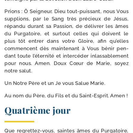
Prions : Ô Seigneur, Dieu tout-​puissant, nous Vous
sup­plions, par le Sang très pré­cieux de Jésus,
répan­du durant sa Passion, de déli­vrer les âmes
du Purgatoire, et sur­tout celles qui doivent le
plus tôt entrer dans votre Gloire, afin qu’elles
com­mencent dès main­te­nant à Vous bénir pen­
dant toute l’éternité et inter­cé­der inlas­sa­ble­ment
pour nous. Amen. Doux Cœur de Marie, soyez
notre salut.
Un Notre Père et un Je vous Salue Marie.
Au nom du Père, du Fils et du Saint-​Esprit. Amen !
Quatrième jour
Que regrettez-​vous, saintes âmes du Purgatoire,