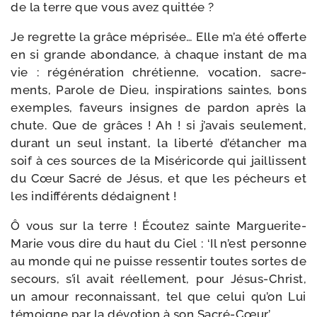
de la terre que vous avez quittée ?
Je regrette la grâce mépri­sée… Elle m’a été offerte
en si grande abon­dance, à chaque ins­tant de ma
vie : régé­né­ra­tion chré­tienne, voca­tion, sacre­
ments, Parole de Dieu, ins­pi­ra­tions saintes, bons
exemples, faveurs insignes de par­don après la
chute. Que de grâces ! Ah ! si j’avais seule­ment,
durant un seul ins­tant, la liber­té d’étancher ma
soif à ces sources de la Miséricorde qui jaillissent
du Cœur Sacré de Jésus, et que les pécheurs et
les indif­fé­rents dédaignent !
Ô vous sur la terre ! Écoutez sainte Marguerite-​
Marie vous dire du haut du Ciel : ‘Il n’est per­sonne
au monde qui ne puisse res­sen­tir toutes sortes de
secours, s’il avait réel­le­ment, pour Jésus-​Christ,
un amour recon­nais­sant, tel que celui qu’on Lui
témoigne par la dévo­tion à son Sacré-Cœur.’