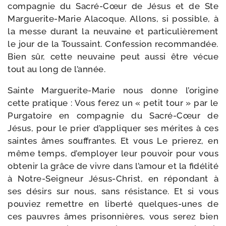
com­pa­gnie du Sacré-​Cœur de Jésus et de Ste
Marguerite-​Marie Alacoque. Allons, si pos­sible, à
la messe durant la neu­vaine et par­ti­cu­liè­re­ment
le jour de la Toussaint. Confession recom­man­dée.
Bien sûr, cette neu­vaine peut aus­si être vécue
tout au long de l’année.
Sainte Marguerite-​Marie nous donne l’origine
cette pra­tique : Vous ferez un « petit tour » par le
Purgatoire en com­pa­gnie du Sacré-​Cœur de
Jésus, pour le prier d’appliquer ses mérites à ces
saintes âmes souf­frantes. Et vous Le prie­rez, en
même temps, d’employer leur pou­voir pour vous
obte­nir la grâce de vivre dans l’amour et la fidé­li­té
à Notre-​Seigneur Jésus-​Christ, en répon­dant à
ses dési­rs sur nous, sans résis­tance. Et si vous
pou­viez remettre en liber­té quelques-​unes de
ces pauvres âmes pri­son­nières, vous serez bien