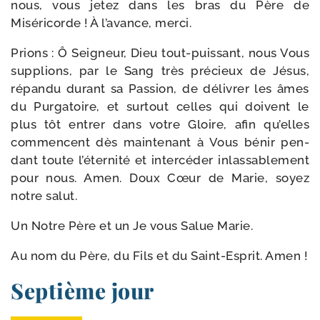
nous, vous jetez dans les bras du Père de
Miséricorde ! À l’avance, merci.
Prions : Ô Seigneur, Dieu tout-​puissant, nous Vous
sup­plions, par le Sang très pré­cieux de Jésus,
répan­du durant sa Passion, de déli­vrer les âmes
du Purgatoire, et sur­tout celles qui doivent le
plus tôt entrer dans votre Gloire, afin qu’elles
com­mencent dès main­te­nant à Vous bénir pen­
dant toute l’éternité et inter­cé­der inlas­sa­ble­ment
pour nous. Amen. Doux Cœur de Marie, soyez
notre salut.
Un Notre Père et un Je vous Salue Marie.
Au nom du Père, du Fils et du Saint-​Esprit. Amen !
Septième jour