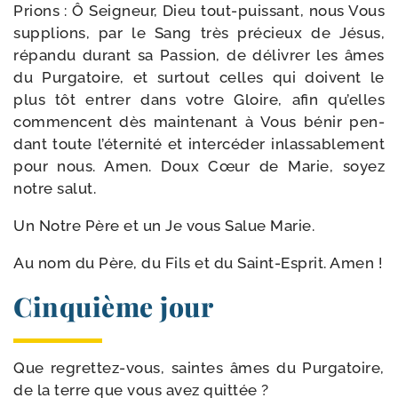
Prions : Ô Seigneur, Dieu tout-​puissant, nous Vous
sup­plions, par le Sang très pré­cieux de Jésus,
répan­du durant sa Passion, de déli­vrer les âmes
du Purgatoire, et sur­tout celles qui doivent le
plus tôt entrer dans votre Gloire, afin qu’elles
com­mencent dès main­te­nant à Vous bénir pen­
dant toute l’éternité et inter­cé­der inlas­sa­ble­ment
pour nous. Amen. Doux Cœur de Marie, soyez
notre salut.
Un Notre Père et un Je vous Salue Marie.
Au nom du Père, du Fils et du Saint-​Esprit. Amen !
Cinquième jour
Que regrettez-​vous, saintes âmes du Purgatoire,
de la terre que vous avez quittée ?