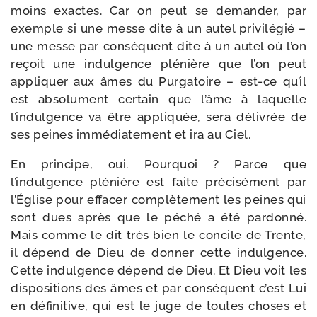
moins exactes. Car on peut se deman­der, par
exemple si une messe dite à un autel pri­vi­lé­gié –
une messe par consé­quent dite à un autel où l’on
reçoit une indul­gence plé­nière que l’on peut
appli­quer aux âmes du Purgatoire – est-​ce qu’il
est abso­lu­ment cer­tain que l’âme à laquelle
l’indulgence va être appli­quée, sera déli­vrée de
ses peines immé­dia­te­ment et ira au Ciel.
En prin­cipe, oui. Pourquoi ? Parce que
l’indulgence plé­nière est faite pré­ci­sé­ment par
l’Église pour effa­cer com­plè­te­ment les peines qui
sont dues après que le péché a été par­don­né.
Mais comme le dit très bien le concile de Trente,
il dépend de Dieu de don­ner cette indul­gence.
Cette indul­gence dépend de Dieu. Et Dieu voit les
dis­po­si­tions des âmes et par consé­quent c’est Lui
en défi­ni­tive, qui est le juge de toutes choses et