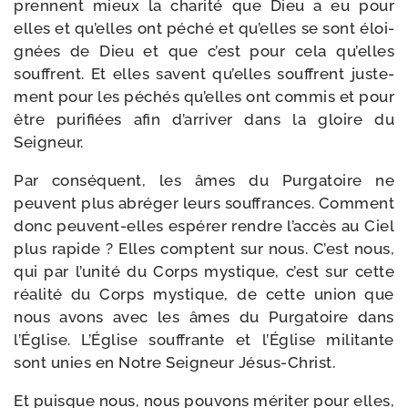
prennent mieux la cha­ri­té que Dieu a eu pour
elles et qu’elles ont péché et qu’elles se sont éloi­
gnées de Dieu et que c’est pour cela qu’elles
souffrent. Et elles savent qu’elles souffrent jus­te­
ment pour les péchés qu’elles ont com­mis et pour
être puri­fiées afin d’arriver dans la gloire du
Seigneur.
Par consé­quent, les âmes du Purgatoire ne
peuvent plus abré­ger leurs souf­frances. Comment
donc peuvent-​elles espé­rer rendre l’accès au Ciel
plus rapide ? Elles comptent sur nous. C’est nous,
qui par l’unité du Corps mys­tique, c’est sur cette
réa­li­té du Corps mys­tique, de cette union que
nous avons avec les âmes du Purgatoire dans
l’Église. L’Église souf­frante et l’Église mili­tante
sont unies en Notre Seigneur Jésus-Christ.
Et puisque nous, nous pou­vons méri­ter pour elles,