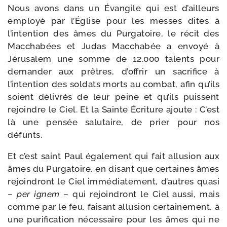
Nous avons dans un Évangile qui est d’ailleurs
employé par l’Église pour les messes dites à
l’intention des âmes du Purgatoire, le récit des
Macchabées et Judas Macchabée a envoyé à
Jérusalem une somme de 12.000 talents pour
deman­der aux prêtres, d’offrir un sacri­fice à
l’intention des sol­dats morts au com­bat, afin qu’ils
soient déli­vrés de leur peine et qu’ils puissent
rejoindre le Ciel. Et la Sainte Écriture ajoute : C’est
là une pen­sée salu­taire, de prier pour nos
défunts.
Et c’est saint Paul éga­le­ment qui fait allu­sion aux
âmes du Purgatoire, en disant que cer­taines âmes
rejoin­dront le Ciel immé­dia­te­ment, d’autres qua­si
–
per ignem
– qui rejoin­dront le Ciel aus­si, mais
comme par le feu, fai­sant allu­sion cer­tai­ne­ment, à
une puri­fi­ca­tion néces­saire pour les âmes qui ne