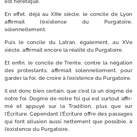
est hérétique.
En effet, déjà au XIIIe siècle, le concile de Lyon
affir­mait l’existence du Purgatoire,
solennellement.
Puis le concile du Latran, éga­le­ment, au XVe
siècle, affir­mait encore la réa­li­té du Purgatoire.
Et enfin, le concile de Trente, contre la néga­tion
des pro­tes­tants, affir­mait solen­nel­le­ment, pour
gar­der la foi, de croire à l’existence du Purgatoire.
Il est donc bien cer­tain, que c’est là un dogme de
notre foi. Dogme de notre foi qui est sur­tout affir­
mé et appuyé sur la Tradition, plus que sur
l’Écriture. Cependant l’Écriture offre des pas­sages
qui font allu­sion aus­si net­te­ment que pos­sible, à
l’existence du Purgatoire.