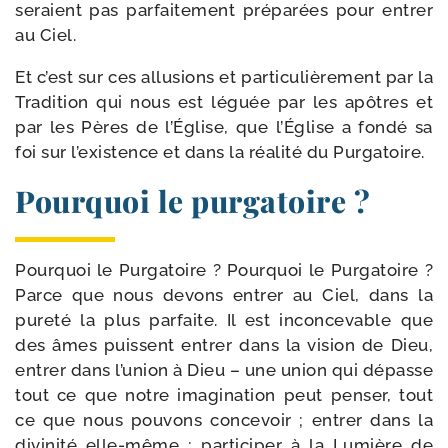
seraient pas par­fai­te­ment pré­pa­rées pour entrer
au Ciel.
Et c’est sur ces allu­sions et par­ti­cu­liè­re­ment par la
Tradition qui nous est léguée par les apôtres et
par les Pères de l’Église, que l’Église a fon­dé sa
foi sur l’existence et dans la réa­li­té du Purgatoire.
Pourquoi le purgatoire ?
Pourquoi le Purgatoire ? Pourquoi le Purgatoire ?
Parce que nous devons entrer au Ciel, dans la
pure­té la plus par­faite. Il est incon­ce­vable que
des âmes puissent entrer dans la vision de Dieu,
entrer dans l’union à Dieu – une union qui dépasse
tout ce que notre ima­gi­na­tion peut pen­ser, tout
ce que nous pou­vons conce­voir ; entrer dans la
divi­ni­té elle-​même ; par­ti­ci­per à la Lumière de