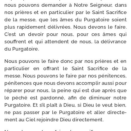
nous pou­vons deman­der à Notre Seigneur, dans
nos prières et en par­ti­cu­lier par le Saint Sacrifice
de la messe, que les âmes du Purgatoire soient
plus rapi­de­ment déli­vrées. Nous devons le faire.
C’est un devoir pour nous, pour ces âmes qui
souffrent et qui attendent de nous, la déli­vrance
du Purgatoire.
Nous pou­vons le faire donc par nos prières et en
par­ti­cu­lier en offrant le Saint Sacrifice de la
messe. Nous pou­vons le faire par nos péni­tences,
péni­tences que nous devons accom­plir aus­si pour
répa­rer pour nous, la peine qui est due après que
le péché est par­don­né, afin de dimi­nuer notre
Purgatoire. Et s’il plaît à Dieu, si Dieu le veut bien,
ne pas pas­ser par le Purgatoire et aller direc­te­
ment au Ciel rejoindre Dieu directement.