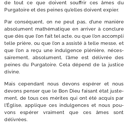
de tout ce que doivent souf­frir ces âmes du
Purgatoire et des peines qu’elles doivent expier.
Par consé­quent, on ne peut pas, d’une manière
abso­lu­ment mathé­ma­tique en arri­ver à conclure
que dès que l’on fait tel acte, ou que l’on accom­pli
telle prière, ou que l’on a assis­té à telle messe, et
que l’on a reçu une indul­gence plé­nière, néces­
sai­re­ment, abso­lu­ment, l’âme est déli­vrée des
peines du Purgatoire. Cela dépend de la jus­tice
divine.
Mais cepen­dant nous devons espé­rer et nous
devons pen­ser que le Bon Dieu fai­sant état jus­te­
ment, de tous ces mérites qui ont été acquis par
l’Église, applique ces indul­gences et nous pou­
vons espé­rer vrai­ment que ces âmes sont
délivrées.