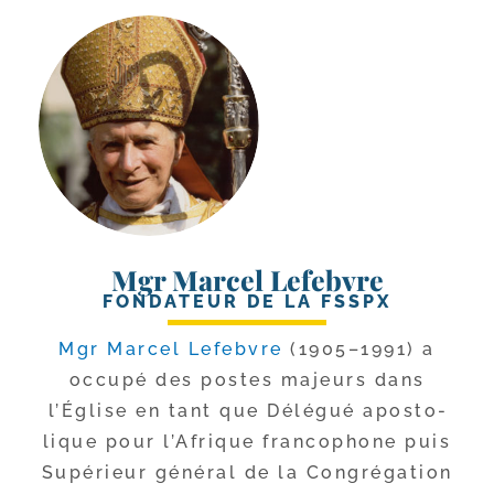
Mgr Marcel Lefebvre
FONDATEUR DE LA FSSPX
Mgr Marcel Lefebvre
(1905–1991) a
occu­pé des postes majeurs dans
l’Église en tant que Délégué apos­to­
lique pour l’Afrique fran­co­phone puis
Supérieur géné­ral de la Congrégation