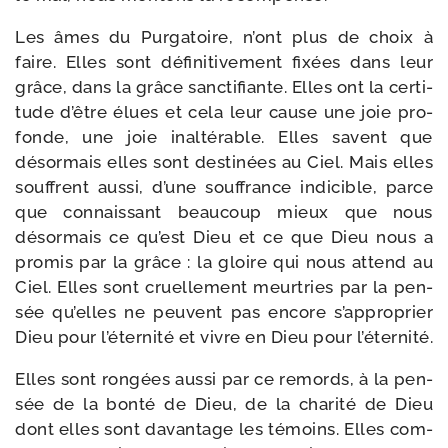
Les âmes du Purgatoire, n’ont plus de choix à
faire. Elles sont défi­ni­ti­ve­ment fixées dans leur
grâce, dans la grâce sanc­ti­fiante. Elles ont la cer­ti­
tude d’être élues et cela leur cause une joie pro­
fonde, une joie inal­té­rable. Elles savent que
désor­mais elles sont des­ti­nées au Ciel. Mais elles
souffrent aus­si, d’une souf­france indi­cible, parce
que connais­sant beau­coup mieux que nous
désor­mais ce qu’est Dieu et ce que Dieu nous a
pro­mis par la grâce : la gloire qui nous attend au
Ciel. Elles sont cruel­le­ment meur­tries par la pen­
sée qu’elles ne peuvent pas encore s’approprier
Dieu pour l’éternité et vivre en Dieu pour l’éternité.
Elles sont ron­gées aus­si par ce remords, à la pen­
sée de la bon­té de Dieu, de la cha­ri­té de Dieu
dont elles sont davan­tage les témoins. Elles com­