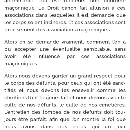
abo­mi­nable, qui est d’ailleurs une cou­tume
maçon­nique. Le Droit canon fait allu­sion à ces
asso­cia­tions dans les­quelles il est deman­dé que
les corps soient inci­né­rés. Et ces asso­cia­tions sont
pré­ci­sé­ment des asso­cia­tions maçonniques.
Alors on se demande vrai­ment, com­ment l’on a
pu accep­ter une éven­tua­li­té sem­blable, sans
avoir été influen­cé par ces asso­cia­tions
maçonniques.
Alors nous devons gar­der un grand res­pect pour
le corps des défunts, pour ceux qui ont été sanc­
ti­fiés et nous devons les ense­ve­lir comme les
chré­tiens l’ont tou­jours fait et nous devons avoir le
culte de nos défunts, le culte de nos cime­tières.
L’entretien des tombes de nos défunts doit tou­
jours être par­fait, afin que l’on montre la foi que
nous avons dans des corps qui un jour