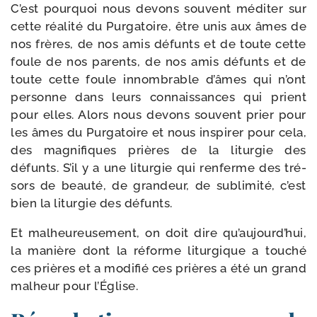
C’est pour­quoi nous devons sou­vent médi­ter sur
cette réa­li­té du Purgatoire, être unis aux âmes de
nos frères, de nos amis défunts et de toute cette
foule de nos parents, de nos amis défunts et de
toute cette foule innom­brable d’âmes qui n’ont
per­sonne dans leurs connais­sances qui prient
pour elles. Alors nous devons sou­vent prier pour
les âmes du Purgatoire et nous ins­pi­rer pour cela,
des magni­fiques prières de la litur­gie des
défunts. S’il y a une litur­gie qui ren­ferme des tré­
sors de beau­té, de gran­deur, de subli­mi­té, c’est
bien la litur­gie des défunts.
Et mal­heu­reu­se­ment, on doit dire qu’aujourd’hui,
la manière dont la réforme litur­gique a tou­ché
ces prières et a modi­fié ces prières a été un grand
mal­heur pour l’Église.