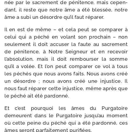
née par le sacre­ment de péni­tence, mais cepen­
dant, il reste que notre âme a été bles­sée, notre
âme a subi un désordre qu’il faut réparer.
Il en est de même – et cela peut se com­pa­rer à
celui qui a péché en volant son pro­chain – non
seule­ment il doit accu­ser la faute au sacre­ment
de péni­tence, à Notre Seigneur et en rece­voir
l’absolution, mais il doit rem­bour­ser la somme
qu’il a volée. Et l’on peut com­pa­rer ce vol à tous
les péchés que nous avons faits. Nous avons créé
un désordre ; nous avons créé une injus­tice. Il
nous faut répa­rer cette injus­tice, même après que
le péché ait été pardonné.
Et c’est pour­quoi les âmes du Purgatoire
demeurent dans le Purgatoire jusqu’au moment
où cette peine du péché qui a été par­don­né, ces
âmes seront par­fai­te­ment purifiées.