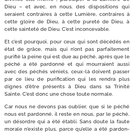
Dieu – et avec, en nous, des dis­po­si­tions qui
seraient contraires à cette Lumière, contraires à
cette gloire de Dieu, à cette pure­té de Dieu, à
cette sain­te­té de Dieu. C’est inconcevable.
Et c’est pour­quoi, pour ceux qui sont décé­dés en
état de grâce, mais qui n’ont pas par­fai­te­ment
puri­fié la peine qui est due au péché, après que le
péché a été par­don­né et qui mour­raient aus­si
avec des péchés véniels, ceux-​là doivent pas­ser
par ce lieu de puri­fi­ca­tion qui les ren­dra plus
dignes d’être pré­sents à Dieu dans sa Trinité
Sainte. C’est donc une chose toute normale.
Car nous ne devons pas oublier, que si le péché
nous est par­don­né, il reste en nous, par le péché,
un désordre qui a été éta­bli. Sans doute la faute
morale n’existe plus, parce qu’elle a été par­don­