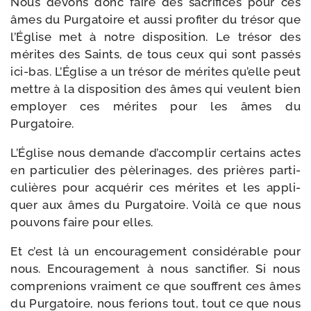
Nous devons donc faire des sacri­fices pour ces
âmes du Purgatoire et aus­si pro­fi­ter du tré­sor que
l’Église met à notre dis­po­si­tion. Le tré­sor des
mérites des Saints, de tous ceux qui sont pas­sés
ici-​bas. L’Église a un tré­sor de mérites qu’elle peut
mettre à la dis­po­si­tion des âmes qui veulent bien
employer ces mérites pour les âmes du
Purgatoire.
L’Église nous demande d’accomplir cer­tains actes
en par­ti­cu­lier des pèle­ri­nages, des prières par­ti­
cu­lières pour acqué­rir ces mérites et les appli­
quer aux âmes du Purgatoire. Voilà ce que nous
pou­vons faire pour elles.
Et c’est là un encou­ra­ge­ment consi­dé­rable pour
nous. Encouragement à nous sanc­ti­fier. Si nous
com­pre­nions vrai­ment ce que souffrent ces âmes
du Purgatoire, nous ferions tout, tout ce que nous