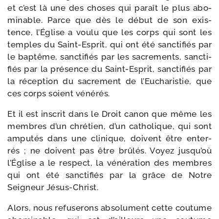
et c’est là une des choses qui paraît le plus abo­
mi­nable. Parce que dès le début de son exis­
tence, l’Église a vou­lu que les corps qui sont les
temples du Saint-​Esprit, qui ont été sanc­ti­fiés par
le bap­tême, sanc­ti­fiés par les sacre­ments, sanc­ti­
fiés par la pré­sence du Saint-​Esprit, sanc­ti­fiés par
la récep­tion du sacre­ment de l’Eucharistie, que
ces corps soient vénérés.
Et il est ins­crit dans le Droit canon que même les
membres d’un chré­tien, d’un catho­lique, qui sont
ampu­tés dans une cli­nique, doivent être enter­
rés ; ne doivent pas être brû­lés. Voyez jusqu’où
l’Église a le res­pect, la véné­ra­tion des membres
qui ont été sanc­ti­fiés par la grâce de Notre
Seigneur Jésus-Christ.
Alors, nous refu­se­rons abso­lu­ment cette cou­tume