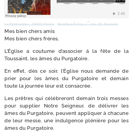
er
La Porte Latine – FSSPX France
·
Homélie à Écône, 1
nov. 78, Toussaint
Mes bien chers amis
Mes bien chers frères,
L’Église a cou­tume d’associer à la fête de la
Toussaint, les âmes du Purgatoire.
En effet, dès ce soir, l’Église nous demande de
prier pour les âmes du Purgatoire et demain
toute la jour­née leur est consacrée.
Les prêtres qui célé­bre­ront demain trois messes
pour sup­plier Notre Seigneur, de déli­vrer les
âmes du Purgatoire, peuvent appli­quer à cha­cune
de leur messe, une indul­gence plé­nière pour les
âmes du Purgatoire.