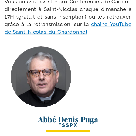
Vous pou­vez assis­ter aux Conférences de Carême
direc­te­ment à Saint-​Nicolas chaque dimanche à
17H (gra­tuit et sans ins­crip­tion) ou les retrou­ver,
grâce à la retrans­mis­sion, sur la
chaîne YouTube
de Saint-​Nicolas-​du-​Chardonnet
.
Abbé Denis Puga
FSSPX