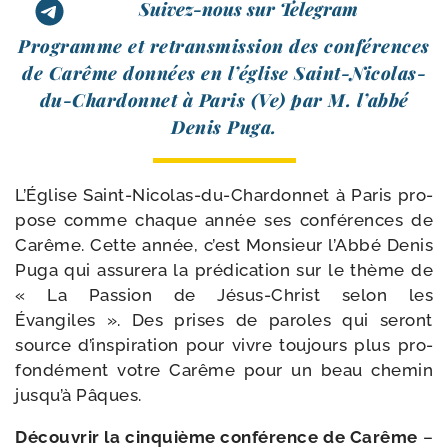
Suivez-nous sur Telegram
Programme et retrans­mis­sion des confé­rences
de Carême don­nées en l’é­glise Saint-​Nicolas-​
du-​Chardonnet à Paris (Ve) par M. l’ab­bé
Denis Puga.
L’Église Saint-​Nicolas-​du-​Chardonnet à Paris pro­
pose comme chaque année ses confé­rences de
Carême. Cette année, c’est Monsieur l’Abbé Denis
Puga qui assu­re­ra la pré­di­ca­tion sur le thème de
« La Passion de Jésus-​Christ selon les
Évangiles ». Des prises de paroles qui seront
source d’ins­pi­ra­tion pour vivre tou­jours plus pro­
fon­dé­ment votre Carême pour un beau che­min
jus­qu’à Pâques.
Découvrir la cin­quième confé­rence de Carême
–