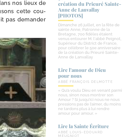
s dans nos lieux de
création du Prieuré Sainte-​
Anne de Lanvallay
fusons cette cou­
[PHOTOS]
oit pas deman­der
Dimanche 26 juillet, en la fête de
sainte Anne, Patronne de la
Bretagne, 700 fidèles étaient
venus entourer M. l'abbé Peignot,
Supérieur du District de France,
pour célébrer le 50e anniversaire
de la création du Prieuré Sainte-
Anne de Lanvallay
Lire l’amour de Dieu
pour nous
ABBÉ FRANÇOIS DELMOTTE
« Qu’a voulu Dieu en venant parmi
nous, sinon nous montrer son
Amour ? Si jusqu’ici nous ne nous
pressions pas de l’aimer, du moins
ne tardons plus à lui rendre
amour pour amour. »
Lire la Sainte Écriture
ABBÉ LOUIS-EDOUARD
MEUGNIOT