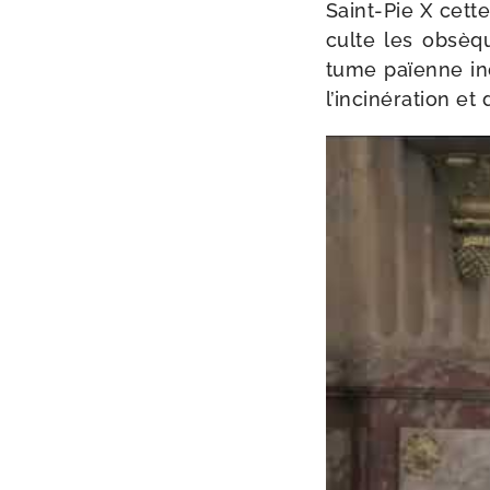
Saint-​Pie X cette
culte les obsèqu
tume païenne ind
l’in­ci­né­ra­tion