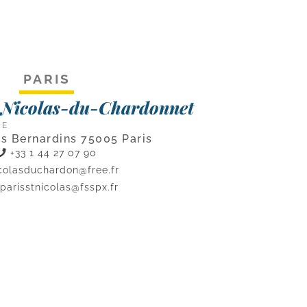
PARIS
t-Nicolas-du-Chardonnet
CE
es Bernardins 75005 Paris
+33 1 44 27 07 90
colasduchardon@free.fr
parisstnicolas@fsspx.fr