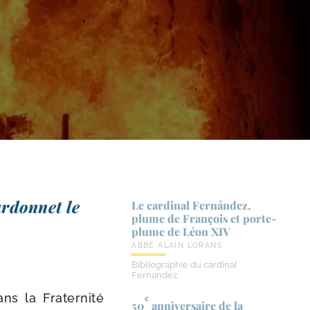
ardonnet le
Le cardinal Fernández,
plume de François et porte-​
plume de Léon XIV
ABBÉ ALAIN LORANS
Bibliographie du cardinal
Fernandez
ans la Fraternité
e
50
anniversaire de la