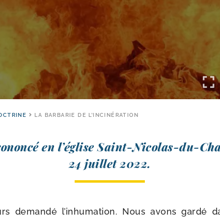
OCTRINE
LA BARBARIE DE L’INCINÉRATION
­non­cé en l’église Saint-​Nicolas-​du-​Ch
24 juillet 2022.
ours deman­dé l’in­hu­ma­tion. Nous avons gar­dé d