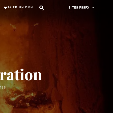
FAIRE UN DON
SITES FSSPX
ération
TES