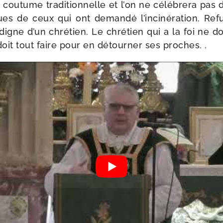
 cou­tume tra­di­tion­nelle et l’on ne célé­bre­ra pa
es de ceux qui ont deman­dé l’in­ci­né­ra­tion. Re
igne d’un chré­tien. Le chré­tien qui a la foi ne d
 et doit tout faire pour en détour­ner ses proches. .