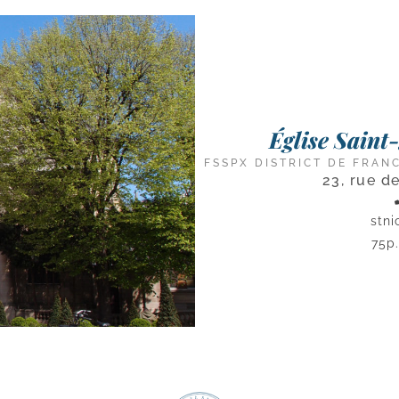
Église Sain
FSSPX DISTRICT DE FRAN
23, rue d
stni
75p.