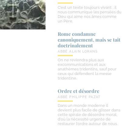
C’est un texte toujours vivant ; il
nous communique les pensées du
Dieu qui aime nos âmes comme
un Père.
Rome condamne
canoniquement, mais se tait
doctrinalement
ABBÉ ALAIN LORANS
On ne reviendra plus aux
excommunications et aux
anathèmes tridentins, sauf pour
ceux qui défendent la messe
tridentine.
Ordre et désordre
ABBÉ PHILIPPE PAZAT
Dans un monde moderne il
devient plus facile de glisser dans
cette spirale de désordre moral,
d’où la nécessité urgente de
restaurer l’ordre autour de nous.