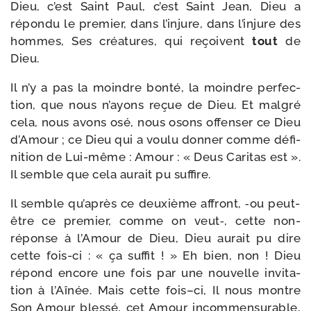
Dieu, c’est Saint Paul, c’est Saint Jean, Dieu a
répon­du le pre­mier, dans l’injure, dans l’injure des
hommes, Ses créa­tures, qui reçoivent
tout
de
Dieu.
Il n’y a pas la moindre bon­té, la moindre per­fec­
tion, que nous n’ayons reçue de Dieu. Et mal­gré
cela, nous avons osé, nous osons offen­ser ce Dieu
d’Amour ; ce Dieu qui a vou­lu don­ner comme défi­
ni­tion de Lui-​même : Amour : « Deus Caritas est ».
Il semble que cela aurait pu suffire.
Il semble qu’après ce deuxième affront, ‑ou peut-​
être ce pre­mier, comme on veut‑, cette non-​
réponse à l’Amour de Dieu, Dieu aurait pu dire
cette fois-​ci : « ça suf­fit ! » Eh bien, non ! Dieu
répond encore une fois par une nou­velle invi­ta­
tion à l’Aînée. Mais cette fois–ci, Il nous montre
Son Amour bles­sé, cet Amour incom­men­su­rable,