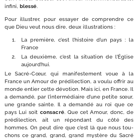
infi­ni,
bles­sé
.
Pour illus­trer, pour essayer de com­prendre ce
que Dieu veut nous dire, deux illustrations :
La pre­mière, c’est l’histoire d’un pays : la
France
La deuxième, c’est la situa­tion de l’Église
aujourd’hui.
Le Sacré-​Cœur, qui mani­fes­te­ment voue à la
France un Amour de pré­di­lec­tion, a vou­lu offrir au
monde entier cette dévo­tion. Mais ici, en France. Il
a deman­dé, par l’intermédiaire d’une petite sœur,
une grande sainte. Il a deman­dé au roi que ce
pays Lui soit
consa­cré
. Que cet Amour, donc, de
pré­di­lec­tion, ait un répon­dant du côté des
hommes. On peut dire que c’est là que nous tou­
chons ce grand, grand, grand mys­tère du Sacré