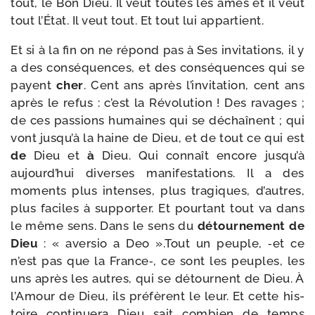
tout, le Bon Dieu. Il veut toutes les âmes et il veut
tout l’État. Il veut tout. Et tout lui appartient.
Et si à la fin on ne répond pas à Ses invi­ta­tions, il y
a des consé­quences, et des consé­quences qui se
payent
cher
. Cent ans après l’invitation, cent ans
après le refus : c’est la Révolution ! Des ravages ;
de ces pas­sions humaines qui se déchaînent ; qui
vont jusqu’à la haine de Dieu, et de tout ce qui est
de
Dieu et
à
Dieu. Qui connaît encore jusqu’à
aujourd’hui diverses mani­fes­ta­tions. Il a des
moments plus intenses, plus tra­giques, d’autres,
plus faciles à sup­por­ter. Et pour­tant tout va dans
le même sens. Dans le sens du
détour­ne­ment de
Dieu
: « aver­sio a Deo ».Tout un peuple, ‑et ce
n’est pas que la France‑, ce sont les peuples, les
uns après les autres, qui se détournent de Dieu. À
l’Amour de Dieu, ils pré­fèrent le leur. Et cette his­
toire conti­nue­ra Dieu sait com­bien de temps