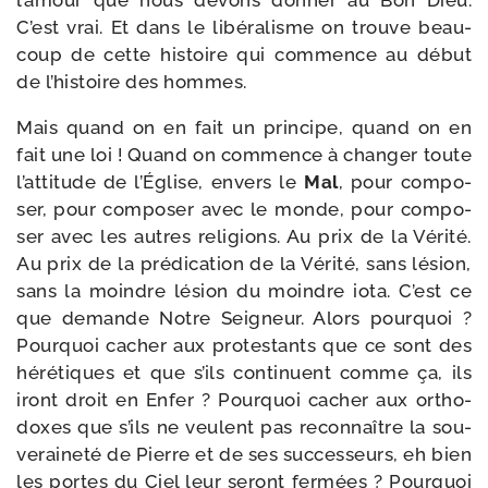
l’amour que nous devons don­ner au Bon Dieu.
C’est vrai. Et dans le libé­ra­lisme on trouve beau­
coup de cette his­toire qui com­mence au début
de l’histoire des hommes.
Mais quand on en fait un prin­cipe, quand on en
fait une loi ! Quand on com­mence à chan­ger toute
l’attitude de l’Église, envers le
Mal
, pour com­po­
ser, pour com­po­ser avec le monde, pour com­po­
ser avec les autres reli­gions. Au prix de la Vérité.
Au prix de la pré­di­ca­tion de la Vérité, sans lésion,
sans la moindre lésion du moindre iota. C’est ce
que demande Notre Seigneur. Alors pour­quoi ?
Pourquoi cacher aux pro­tes­tants que ce sont des
héré­tiques et que s’ils conti­nuent comme ça, ils
iront droit en Enfer ? Pourquoi cacher aux ortho­
doxes que s’ils ne veulent pas recon­naître la sou­
ve­rai­ne­té de Pierre et de ses suc­ces­seurs, eh bien
les portes du Ciel leur seront fer­mées ? Pourquoi