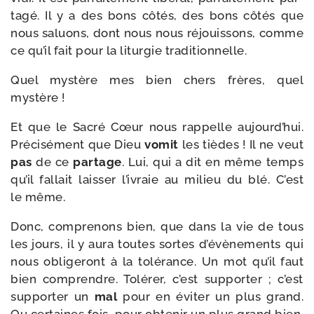
ta­gé. Il y a des bons côtés, des bons côtés que
nous saluons, dont nous nous réjouis­sons, comme
ce qu’il fait pour la litur­gie traditionnelle.
Quel mys­tère mes bien chers frères, quel
mystère !
Et que le Sacré Cœur nous rap­pelle aujourd’hui.
Précisément que Dieu
vomit
les tièdes ! Il ne veut
pas
de ce
par­tage
. Lui, qui a dit en même temps
qu’il fal­lait lais­ser l’ivraie au milieu du blé. C’est
le même.
Donc, com­pre­nons bien, que dans la vie de tous
les jours, il y aura toutes sortes d’évènements qui
nous obli­ge­ront à la tolé­rance. Un mot qu’il faut
bien com­prendre. Tolérer, c’est sup­por­ter ; c’est
sup­por­ter un
mal
pour en évi­ter un plus grand.