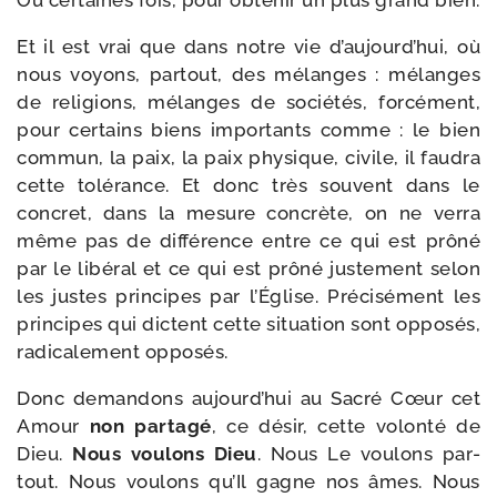
Ou cer­taines fois, pour obte­nir un plus grand bien.
Et il est vrai que dans notre vie d’aujourd’hui, où
nous voyons, par­tout, des mélanges : mélanges
de reli­gions, mélanges de socié­tés, for­cé­ment,
pour cer­tains biens impor­tants comme : le bien
com­mun, la paix, la paix phy­sique, civile, il fau­dra
cette tolé­rance. Et donc très sou­vent dans le
concret, dans la mesure concrète, on ne ver­ra
même pas de dif­fé­rence entre ce qui est prô­né
par le libé­ral et ce qui est prô­né jus­te­ment selon
les justes prin­cipes par l’Église. Précisément les
prin­cipes qui dictent cette situa­tion sont oppo­sés,
radi­ca­le­ment opposés.
Donc deman­dons aujourd’hui au Sacré Cœur cet
Amour
non par­ta­gé
, ce désir, cette volon­té de
Dieu.
Nous vou­lons Dieu
. Nous Le vou­lons par­
tout. Nous vou­lons qu’Il gagne nos âmes. Nous