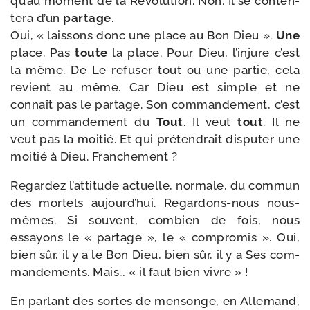
qu’au moment de la Révolution. Non. Il se conten­
te­ra d’un
par­tage
.
Oui, « lais­sons donc une place au Bon Dieu ».
Une
place. Pas
toute
la place. Pour Dieu, l’injure c’est
la même. De Le refu­ser tout ou une par­tie, cela
revient au même. Car Dieu est simple et ne
connaît pas le par­tage. Son com­man­de­ment, c’est
un com­man­de­ment du
Tout
. Il veut
tout
. Il ne
veut pas la moi­tié. Et qui pré­ten­drait dis­pu­ter une
moi­tié à Dieu. Franchement ?
Regardez l’attitude actuelle, nor­male, du com­mun
des mor­tels aujourd’hui. Regardons-​nous nous-​
mêmes. Si sou­vent, com­bien de fois, nous
essayons le « par­tage », le « com­pro­mis ». Oui,
bien sûr, il y a le Bon Dieu, bien sûr, il y a Ses com­
man­de­ments. Mais… « il faut bien vivre » !
En par­lant des sortes de men­songe, en Allemand,