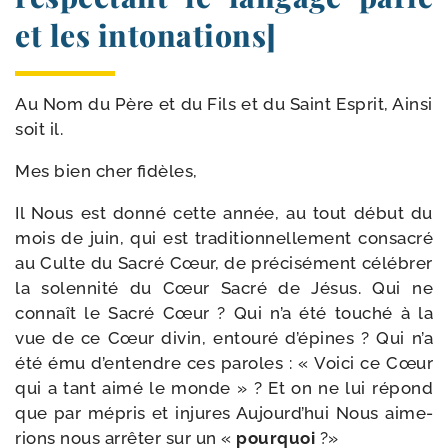
et les intonations]
Au Nom du Père et du Fils et du Saint Esprit, Ainsi
soit il.
Mes bien cher fidèles,
Il Nous est don­né cette année, au tout début du
mois de juin, qui est tra­di­tion­nel­le­ment consa­cré
au Culte du Sacré Cœur, de pré­ci­sé­ment célé­brer
la solen­ni­té du Cœur Sacré de Jésus. Qui ne
connaît le Sacré Cœur ? Qui n’a été tou­ché à la
vue de ce Cœur divin, entou­ré d’épines ? Qui n’a
été ému d’entendre ces paroles : « Voici ce Cœur
qui a tant aimé le monde » ? Et on ne lui répond
que par mépris et injures Aujourd’hui Nous aime­
rions nous arrê­ter sur un «
pour­quoi
?»