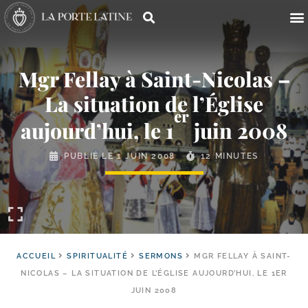
Mgr Fellay à Saint-​Nicolas –
La situation de l’Église
er
aujourd’hui, le 1
juin 2008
PUBLIÉ LE
1 JUIN 2008
12 MINUTES
ACCUEIL
SPIRITUALITÉ
SERMONS
MGR FELLAY À SAINT-​
NICOLAS – LA SITUATION DE L’ÉGLISE AUJOURD’HUI, LE 1ER
JUIN 2008