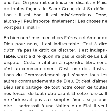
une fois. On pour­rait conti­nuer en disant : « Mais,
de toutes façons, le Sacré Cœur, c’est Sa défi­ni­
tion : Il est bon, Il est misé­ri­cor­dieux. Donc,
allons‑y ! Peu importe, fina­le­ment ! Les choses ne
vont pas si mal ! »
Eh bien non ! mes bien chers Frères, cet Amour de
Dieu pour nous, Il est indis­cu­table. C’est à dire
qu’on n’a pas le droit de dis­cu­ter. Il est
indis­pu­
table
. C’est à dire qu’on n’a pas le droit de Le Lui
dis­pu­ter. Cette invi­ta­tion à répondre libre­ment,
c’est un com­man­de­ment. C’est l’une des illus­tra­
tions
du
Commandement qui résume tous les
autres com­man­de­ments de Dieu. Et c’est d’aimer
Dieu sans par­tage, de tout notre cœur, de toutes
nos forces, de tout notre esprit Et cette fois-​ci, Il
ne s’adressait pas aux simples âmes, si je puis
dire. Il s’adressait à une Nation. A un État. Il veut