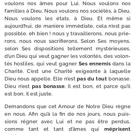
vou­lons nos âmes pour Lui. Nous vou­lons nos
familles à Dieu. Nous vou­lons nos socié­tés, à Dieu.
Nous vou­lons les états, à Dieu. Et même si
aujourd’hui, de manière immé­diate, cela n’est pas
pos­sible, eh bien ! nous y tra­vaille­rons, nous prie­
rons, nous nous sacri­fie­rons. Selon Ses moyens,
selon Ses dis­po­si­tions tel­le­ment mys­té­rieuses,
d’un Dieu qui veut gagner les volon­tés, des volon­
tés hos­tiles, qui veut gagner
Ses enne­mis
dans la
Charité. C’est une Charité exi­geante à laquelle
Dieu nous appelle. Elle n’est
pas du tout
bonasse.
Dieu n’est
pas bonasse
. Il est bon, et parce qu’Il
est bon, Il est juste.
Demandons que cet Amour de Notre Dieu règne
en nous. Afin qu’à la fin de nos jours, nous puis­
sions régner avec Lui et ne pas être per­dus,
comme tant et tant d’âmes qui
méprisent