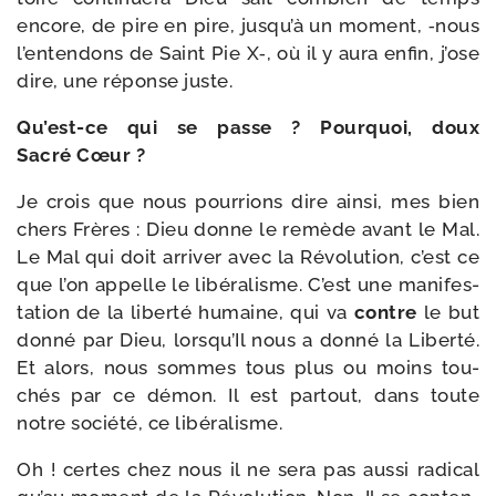
encore, de pire en pire, jusqu’à un moment, ‑nous
l’entendons de Saint Pie X‑, où il y aura enfin, j’ose
dire, une réponse juste.
Qu’est-ce qui se passe ? Pourquoi, doux
Sacré Cœur ?
Je crois que nous pour­rions dire ain­si, mes bien
chers Frères : Dieu donne le remède avant le Mal.
Le Mal qui doit arri­ver avec la Révolution, c’est ce
que l’on appelle le libé­ra­lisme. C’est une mani­fes­
ta­tion de la liber­té humaine, qui va
contre
le but
don­né par Dieu, lorsqu’Il nous a don­né la Liberté.
Et alors, nous sommes tous plus ou moins tou­
chés par ce démon. Il est par­tout, dans toute
notre socié­té, ce libéralisme.
Oh ! certes chez nous il ne sera pas aus­si radi­cal