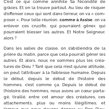
C’est ce qui comme anni­hile Sa fécon­di­té de
grâces. Et on la trouve par­tout. Au lieu de ris­quer
d’offenser ceux qui sont dans l’erreur, on va « com­
po­ser ». Pour telle réunion,
comme à Assise
, on va
enle­ver ces cru­ci­fix, qui pour­raient gêner, qui
pour­raient bles­ser les autres. Et Notre Seigneur,
alors ?
Dans les salles de classe, on s’abstiendra de la
prière du matin, parce que cela pour­rait gêner les
autres. Et alors, nous ne sommes plus les créa­
tures de Dieu ? Tant que cela n’est qu’une atti­tude,
on peut l’attribuer à la fai­blesse humaine. Depuis
le début, depuis le début de l’histoire des
hommes, c’est comme ça. Depuis le début de
l’histoire des hommes, nous avons un cœur par­ta­
gé, tiraillé, entre cet amour des créa­tures, ces
atta­che­ments, plus ou moins illé­gi­times, et