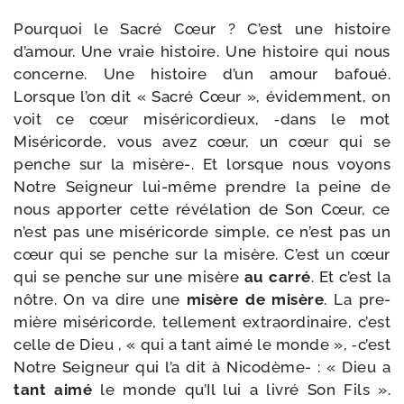
Pourquoi le Sacré Cœur ? C’est une his­toire
d’amour. Une vraie his­toire. Une his­toire qui nous
concerne. Une his­toire d’un amour bafoué.
Lorsque l’on dit « Sacré Cœur », évi­dem­ment, on
voit ce cœur misé­ri­cor­dieux, ‑dans le mot
Miséricorde, vous avez cœur, un cœur qui se
penche sur la misère-. Et lorsque nous voyons
Notre Seigneur lui-​même prendre la peine de
nous appor­ter cette révé­la­tion de Son Cœur, ce
n’est pas une misé­ri­corde simple, ce n’est pas un
cœur qui se penche sur la misère. C’est un cœur
qui se penche sur une misère
au
car­ré
. Et c’est la
nôtre. On va dire une
misère de misère
. La pre­
mière misé­ri­corde, tel­le­ment extra­or­di­naire, c’est
celle de Dieu , « qui a tant aimé le monde », ‑c’est
Notre Seigneur qui l’a dit à Nicodème- : « Dieu a
tant aimé
le monde qu’Il lui a livré Son Fils ».