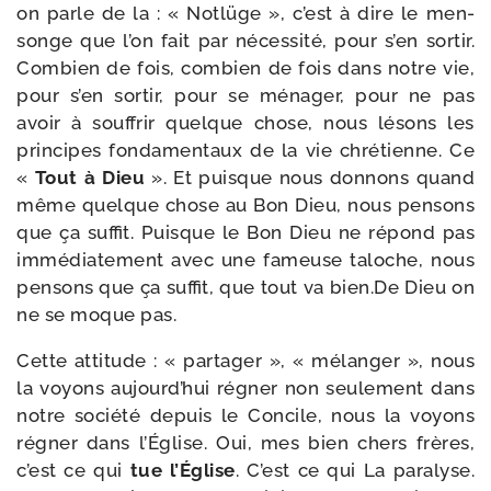
on parle de la : « Notlüge », c’est à dire le men­
songe que l’on fait par néces­si­té, pour s’en sor­tir.
Combien de fois, com­bien de fois dans notre vie,
pour s’en sor­tir, pour se ména­ger, pour ne pas
avoir à souf­frir quelque chose, nous lésons les
prin­cipes fon­da­men­taux de la vie chré­tienne. Ce
«
Tout à Dieu
». Et puisque nous don­nons quand
même quelque chose au Bon Dieu, nous pen­sons
que ça suf­fit. Puisque le Bon Dieu ne répond pas
immé­dia­te­ment avec une fameuse taloche, nous
pen­sons que ça suf­fit, que tout va bien​.De Dieu on
ne se moque pas.
Cette atti­tude : « par­ta­ger », « mélan­ger », nous
la voyons aujourd’hui régner non seule­ment dans
notre socié­té depuis le Concile, nous la voyons
régner dans l’Église. Oui, mes bien chers frères,
c’est ce qui
tue
l’Église
. C’est ce qui La para­lyse.