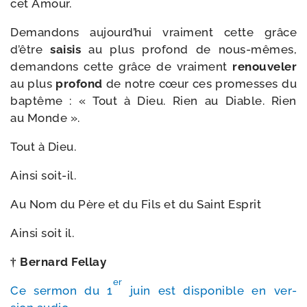
cet Amour.
Demandons aujourd’hui vrai­ment cette grâce
d’être
sai­sis
au plus pro­fond de nous-​mêmes,
deman­dons cette grâce de vrai­ment
renou­ve­ler
au plus
pro­fond
de notre cœur ces pro­messes du
bap­tême : « Tout à Dieu. Rien au Diable. Rien
au Monde ».
Tout à Dieu.
Ainsi soit-​il.
Au Nom du Père et du Fils et du Saint Esprit
Ainsi soit il.
† Bernard Fellay
er
Ce ser­mon du 1
juin est dis­po­nible en ver­