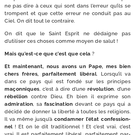
ne pas dire à ceux qui sont dans l’erreur qu’ils se
trompent et que cette erreur ne conduit pas au
Ciel. On dit tout le contraire.
On dit que le Saint Esprit ne dédaigne pas
d’utiliser ces choses comme moyen de salut !
Mais qu’est-ce que c’est que cela
?
Et main­te­nant, nous avons un Pape, mes bien
chers frères, par­fai­te­ment libé­ral
. Lorsqu’il va
dans ce pays qui est fon­dé sur les prin­cipes
maçon­niques
, c’est à dire d’une
révo­lu­tion
, d’une
rébel­lion
contre Dieu. Eh bien il exprime son
admi­ra­tion
, sa
fas­ci­na­tion
devant ce pays qui a
déci­dé de don­ner la liber­té à toutes les reli­gions.
Il va même jusqu’à
condam­ner l’état confes­sion­
nel
! Et on le dit tra­di­tion­nel ! Et c’est vrai, c’est
vrai. Il est par­fai­te­ment libé­ral, par­fai­te­ment par­