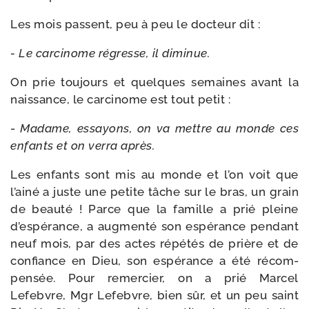
Les mois passent, peu à peu le doc­teur dit :
- Le car­ci­nome régresse, il diminue.
On prie tou­jours et quelques semaines avant la
nais­sance, le car­ci­nome est tout petit :
-
Madame, essayons, on va mettre au monde ces
enfants et on ver­ra après.
Les enfants sont mis au monde et l’on voit que
l’ai­né a juste une petite tâche sur le bras, un grain
de beau­té ! Parce que la famille a prié pleine
d’es­pé­rance, a aug­men­té son espé­rance pen­dant
neuf mois, par des actes répé­tés de prière et de
confiance en Dieu, son espé­rance a été récom­
pen­sée. Pour remer­cier, on a prié Marcel
Lefebvre, Mgr Lefebvre, bien sûr, et un peu saint