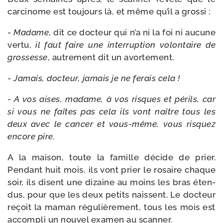
car­ci­nome est tou­jours là, et même qu’il a grossi :
-
Madame
, dit ce doc­teur qui n’a ni la foi ni aucune
ver­tu,
il faut faire une inter­rup­tion volon­taire de
gros­sesse
, autre­ment dit un avortement.
-
Jamais, doc­teur, jamais je ne ferais cela !
-
A vos aises, madame, à vos risques et périls, car
si vous ne faîtes pas cela ils vont naître tous les
deux avec le can­cer et vous-​même, vous ris­quez
encore pire.
A la mai­son, toute la famille décide de prier.
Pendant huit mois, ils vont prier le rosaire chaque
soir, ils disent une dizaine au moins les bras éten­
dus, pour que les deux petits naissent. Le doc­teur
reçoit la maman régu­liè­re­ment, tous les mois est
accom­pli un nou­vel exa­men au scanner.