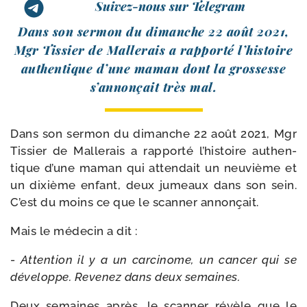
Suivez-nous sur Telegram
Dans son ser­mon du dimanche 22 août 2021,
Mgr Tissier de Mallerais a rap­por­té l’his­toire
authen­tique d’une maman dont la gros­sesse
s’an­non­çait très mal.
Dans son ser­mon du dimanche 22 août 2021, Mgr
Tissier de Mallerais a rap­por­té l’his­toire authen­
tique d’une maman qui atten­dait un neu­vième et
un dixième enfant, deux jumeaux dans son sein.
C’est du moins ce que le scan­ner annonçait.
Mais le méde­cin a dit :
-
Attention il y a un car­ci­nome, un can­cer qui se
déve­loppe. Revenez dans deux semaines.
Deux semaines après, le scan­ner révèle que le