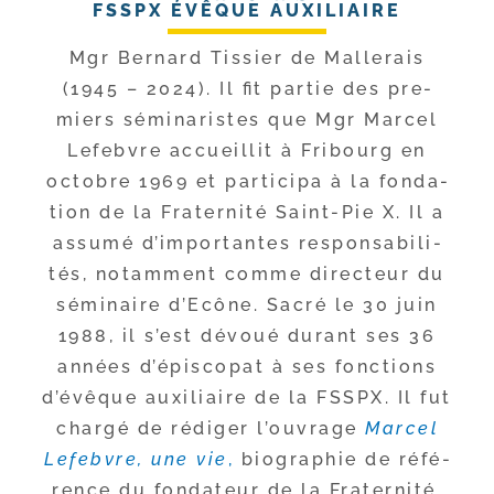
FSSPX ÉVÊQUE AUXILIAIRE
Mgr Bernard Tissier de Mallerais
(1945 – 2024). Il fit par­tie des pre­
miers sémi­na­ristes que Mgr Marcel
Lefebvre accueillit à Fribourg en
octobre 1969 et par­ti­ci­pa à la fon­da­
tion de la Fraternité Saint-​Pie X. Il a
assu­mé d’im­por­tantes res­pon­sa­bi­li­
tés, notam­ment comme direc­teur du
sémi­naire d’Ecône. Sacré le 30 juin
1988, il s’est dévoué durant ses 36
années d’é­pis­co­pat à ses fonc­tions
d’é­vêque auxi­liaire de la FSSPX. Il fut
char­gé de rédi­ger l’ou­vrage
Marcel
Lefebvre, une vie
,
bio­gra­phie de réfé­
rence du fon­da­teur de la Fraternité.