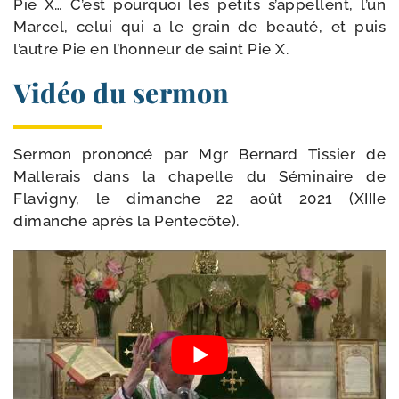
Pie X… C’est pour­quoi les petits s’ap­pellent, l’un
Marcel, celui qui a le grain de beau­té, et puis
l’autre Pie en l’hon­neur de saint Pie X.
Vidéo du sermon
Sermon pro­non­cé par Mgr Bernard Tissier de
Mallerais dans la cha­pelle du Séminaire de
Flavigny, le dimanche 22 août 2021 (XIIIe
dimanche après la Pentecôte).