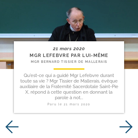
21 mars 2020
MGR LEFEBVRE PAR LUI-MÊME
MGR BERNARD TISSIER DE MALLERAIS
Qu'est-ce qui a guidé Mgr Lefebvre durant
toute sa vie ? Mgr Tissier de Mallerais, évêque
auxiliaire de la Fraternité Sacerdotale Saint-Pie
X, répond à cette question en donnant la
parole à not...
Paru le
21 mars 2020