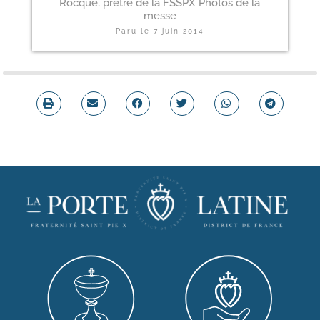
Rocque, prêtre de la FSSPX Photos de la
messe
Paru le
7 juin 2014