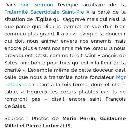
Dans
son ser­mon
l’é­vêque auxi­liaire de la
Fraternité Sacerdotale Saint-​Pie X
a par­lé de la
situa­tion de l’Eglise qui s’ag­grave mais qui n’est là
que parce que Dieu le per­met en vue d’un bien
com­mun plus grand. Il a aus­si évo­qué la dou­ceur
qui doit nous ani­mer envers nos enne­mis mais
encore plus envers nos amis même lors­qu’ils nous
pro­voquent. C’est, comme le dit saint François de
Sales, une bon­té pour tous qui est « la fleur de la
cha­ri­té ». L’exemple même de cette dou­ceur, c’est
celle que nous a trans­mise notre fon­da­teur
Mgr
Lefebvre
en étant à la fois ferme, doux et cha­ri­
table. « Heureux les cœurs pliables car ils ne
rom­pront pas » disait encore saint François
de Sales.
Sources : Photos de
Marie Perrin, Guillaume
Millet
et
Pierre Lorber
/​LPL