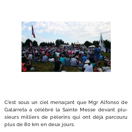
C’est sous un ciel mena­çant que Mgr Alfonso de
Galarreta a célé­bré la Sainte Messe devant plu­
sieurs mil­liers de pèle­rins qui ont déjà par­cou­ru
plus de 80 km en deux jours.