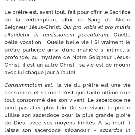
Le prêtre est, avant tout, fait pour offrir le Sacrifice
de la Rédemption, offrir ce Sang de Notre
Seigneur Jésus-​Christ,
Qui pro vobis et pro mul­tis
effun­de­tur in remis­sio­nem pec­ca­to­rum.
Quelle
belle voca­tion ! Quelle belle vie ! Si vrai­ment le
prêtre par­ti­cipe ain­si, d’une manière si intime, si
pro­fonde, au mys­tère de Notre Seigneur Jésus-​
Christ, il est un autre Christ : sa vie est de mou­rir
avec lui chaque jour à l’autel.
Consummatum est…
la vie du prêtre est une vie
consu­mée, et sa mort n’est que l’acte ultime d’un
tout consom­mé dès son vivant. Le sacer­doce ne
peut pas aller plus loin. De son vivant le prêtre
uti­lise son sacer­doce pour la plus grande gloire
de Dieu, avec ses moyens limi­tés. À sa mort il
laisse son sacer­doce s’épanouir –
sacer­dos in