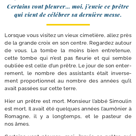
Certains vont pleu­rer… moi, j’envie ce prêtre
qui vient de célé­brer sa der­nière messe.
Lorsque vous visi­tez un vieux cime­tière, allez près
de la grande croix en son centre. Regardez autour
de vous. La tombe la moins bien entre­te­nue,
cette tombe qui n’est pas fleu­rie et qui semble
oubliée est celle d’un prêtre. Le jour de son enter­
re­ment, le nombre des assis­tants était inver­se­
ment pro­por­tion­nel au nombre des années qu’il
avait pas­sées sur cette terre.
Hier un prêtre est mort. Monsieur l’abbé Simoulin
est mort. Il avait été quelques années l’au­mô­nier à
Romagne, il y a long­temps, et le pas­teur de
nos âmes.