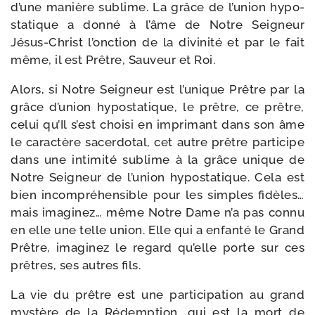
d’une manière sublime. La grâce de l’union hypo­
sta­tique a don­né à l’âme de Notre Seigneur
Jésus-​Christ l’onction de la divi­ni­té et par le fait
même, il est Prêtre, Sauveur et Roi.
Alors, si Notre Seigneur est l’unique Prêtre par la
grâce d’union hypo­sta­tique, le prêtre, ce prêtre,
celui qu’Il s’est choi­si en impri­mant dans son âme
le carac­tère sacer­do­tal, cet autre prêtre par­ti­cipe
dans une inti­mi­té sublime à la grâce unique de
Notre Seigneur de l’union hypo­sta­tique. Cela est
bien incom­pré­hen­sible pour les simples fidèles…
mais ima­gi­nez… même Notre Dame n’a pas connu
en elle une telle union. Elle qui a enfan­té le Grand
Prêtre, ima­gi­nez le regard qu’elle porte sur ces
prêtres, ses autres fils.
La vie du prêtre est une par­ti­ci­pa­tion au grand
mys­tère de la Rédemption, qui est la mort de