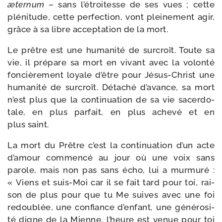
æter­num
– sans l’é­troi­tesse de ses vues ; cette
plé­ni­tude, cette per­fec­tion, vont plei­ne­ment agir,
grâce à sa libre accep­ta­tion de la mort.
Le prêtre est une huma­ni­té de sur­croît. Toute sa
vie, il pré­pare sa mort en vivant avec la volon­té
fon­ciè­re­ment loyale d’être pour Jésus-​Christ une
huma­ni­té de sur­croît. Détaché d’a­vance, sa mort
n’est plus que la conti­nua­tion de sa vie sacer­do­
tale, en plus par­fait, en plus ache­vé et en
plus saint.
La mort du Prêtre c’est la conti­nua­tion d’un acte
d’a­mour com­men­cé au jour où une voix sans
parole, mais non pas sans écho, lui a mur­mu­ré :
« Viens et suis-​Moi car il se fait tard pour toi, rai­
son de plus pour que tu Me suives avec une foi
redou­blée, une confiance d’en­fant, une géné­ro­si­
té digne de la Mienne, l’heure est venue pour toi