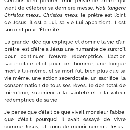
Certains vont pleu­rer… moi, j’envie ce prêtre qui
vient de célé­brer sa der­nière messe.
Noli tan­gere
Christos meos… Christos meos,
le prêtre est l’oint
de Jésus, il est à Lui, sa vie Lui appar­tient. Il est
son oint pour l’Éternité.
La grande idée qui explique et domine la vie d’un
prêtre, est d’être à Jésus une huma­ni­té de sur­croît
pour conti­nuer l’œuvre rédemp­trice. L’action
sacer­do­tale était pour cet homme, une longue
mort à lui-​même, et sa mort fut, bien plus que sa
vie même, une action sacer­do­tale, un sacri­fice, la
consom­ma­tion de tous ses rêves, le don total de
lui-​même, supé­rieur à la sain­te­té et à la valeur
rédemp­trice de sa vie.
Je pense que c’était ce que vivait mon­sieur l’abbé,
que c’était pour­quoi il avait essayé de vivre
comme Jésus, et donc de mou­rir comme Jésus…