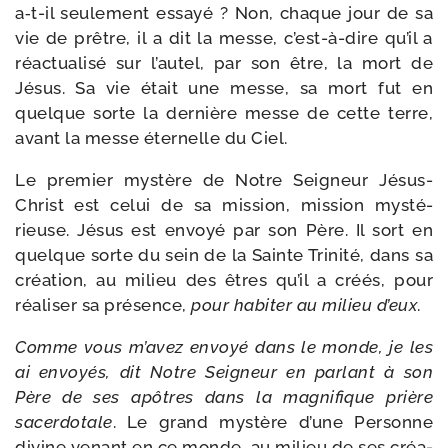
a‑t-​il seule­ment essayé ? Non, chaque jour de sa
vie de prêtre, il a dit la messe, c’est-à-dire qu’il a
réac­tua­li­sé sur l’autel, par son être, la mort de
Jésus. Sa vie était une messe, sa mort fut en
quelque sorte la der­nière messe de cette terre,
avant la messe éter­nelle du Ciel.
Le pre­mier mys­tère de Notre Seigneur Jésus-​
Christ est celui de sa mis­sion, mis­sion mys­té­
rieuse. Jésus est envoyé par son Père. Il sort en
quelque sorte du sein de la Sainte Trinité, dans sa
créa­tion, au milieu des êtres qu’il a créés, pour
réa­li­ser sa pré­sence,
pour habi­ter au milieu d’eux
.
Comme vous m’avez envoyé dans le monde, je les
ai envoyés, dit Notre Seigneur en par­lant à son
Père de ses apôtres dans la magni­fique prière
sacer­do­tale
. Le grand mys­tère d’une Personne
divine venant en ce monde, au milieu de ses créa­