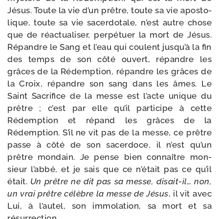
Jésus. Toute la vie d’un prêtre, toute sa vie apos­to­
lique, toute sa vie sacer­do­tale, n’est autre chose
que de réac­tua­li­ser, per­pé­tuer la mort de Jésus.
Répandre le Sang et l’eau qui coulent jusqu’à la fin
des temps de son côté ouvert, répandre les
grâces de la Rédemption, répandre les grâces de
la Croix, répandre son sang dans les âmes. Le
Saint Sacrifice de la messe est l’acte unique du
prêtre ; c’est par elle qu’il par­ti­cipe à cette
Rédemption et répand les grâces de la
Rédemption. S’il ne vit pas de la messe, ce prêtre
passe à côté de son sacer­doce, il n’est qu’un
prêtre mon­dain. Je pense bien connaître mon­
sieur l’abbé, et je sais que ce n’était pas ce qu’il
était.
Un prêtre ne dit pas sa messe, disait-​il… non,
un vrai prêtre célèbre la messe de Jésus
, il vit avec
Lui, à l’autel, son immo­la­tion, sa mort et sa
résurrection.