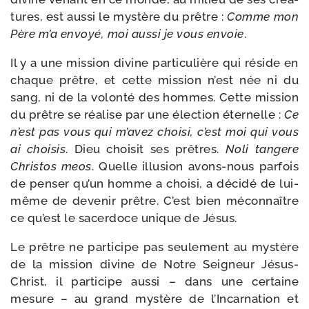
tures, est aus­si le mys­tère du prêtre :
Comme mon
Père m’a envoyé, moi aus­si je vous envoie
.
Il y a une mis­sion divine par­ti­cu­lière qui réside en
chaque prêtre, et cette mis­sion n’est née ni du
sang, ni de la volon­té des hommes. Cette mis­sion
du prêtre se réa­lise par une élec­tion éter­nelle :
Ce
n’est pas vous qui m’avez choi­si, c’est moi qui vous
ai choi­sis
. Dieu choi­sit ses prêtres.
Noli tan­gere
Christos meos
. Quelle illu­sion avons-​nous par­fois
de pen­ser qu’un homme a choi­si, a déci­dé de lui-​
même de deve­nir prêtre. C’est bien mécon­naître
ce qu’est le sacer­doce unique de Jésus.
Le prêtre ne par­ti­cipe pas seule­ment au mys­tère
de la mis­sion divine de Notre Seigneur Jésus-​
Christ, il par­ti­cipe aus­si – dans une cer­taine
mesure – au grand mys­tère de l’Incarnation et