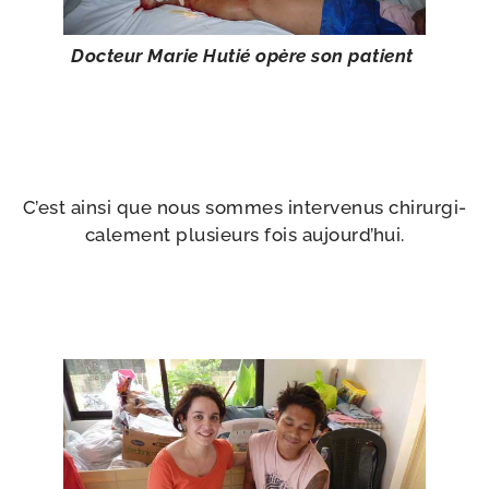
Docteur Marie Hutié opère son patient
C’est ain­si que nous sommes inter­ve­nus chi­rur­gi­
ca­le­ment plu­sieurs fois aujourd’hui.