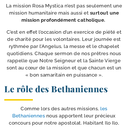
La mis­sion Rosa Mystica n’est pas seule­ment une
mis­sion huma­ni­taire mais aus­si et
sur­tout une
mis­sion pro­fon­dé­ment catholique.
C’est en effet l’occasion d’un exer­cice de pié­té et
de cha­ri­té pour les volon­taires. Leur jour­née est
ryth­mée par l’Angelus, la messe et le cha­pe­let
quo­ti­diens. Chaque ser­mon de nos prêtres nous
rap­pelle que Notre Seigneur et la Sainte Vierge
sont au cœur de la mis­sion et que cha­cun est un
« bon sama­ri­tain en puissance ».
Le rôle des Bethaniennes
Comme lors des autres mis­sions,
les
Bethaniennes
nous apportent leur pré­cieux
concours pour notre apos­to­lat. Habitant Ilo Ilo,