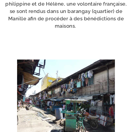
phi­lip­pine et de Hélène, une volon­taire fran­çaise,
se sont ren­dus dans un baran­gay (quar­tier) de
Manille afin de pro­cé­der à des béné­dic­tions de
maisons.