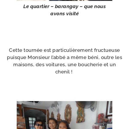
Le quar­tier – baran­gay – que nous
avons visité
Cette tour­née est par­ti­cu­liè­re­ment fruc­tueuse
puisque Monsieur l’abbé a même béni, outre les
mai­sons, des voi­tures, une bou­che­rie et un
chenil !