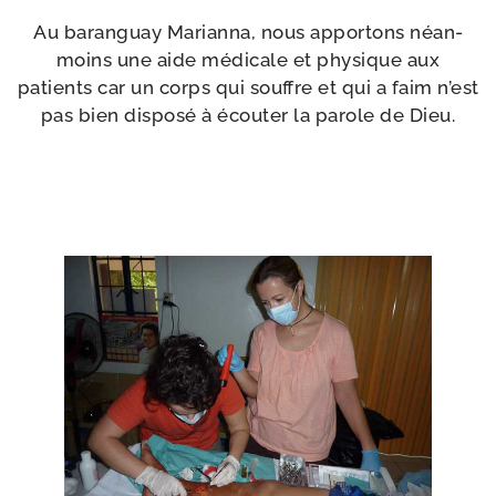
Au baran­guay Marianna, nous appor­tons néan­
moins une aide médi­cale et phy­sique aux
patients car un corps qui souffre et qui a faim n’est
pas bien dis­po­sé à écou­ter la parole de Dieu.