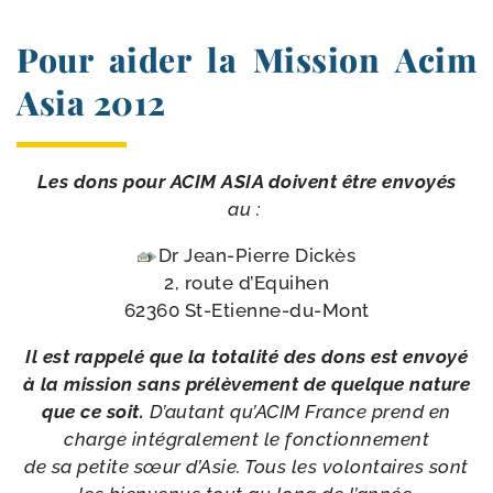
Pour aider la Mission Acim
Asia 2012
Les dons pour ACIM ASIA doivent être envoyés
au :
Dr Jean-​Pierre Dickès
2, route d’Equihen
62360 St-Etienne-du-Mont
Il est rap­pe­lé que la tota­li­té des dons est envoyé
à la mis­sion sans pré­lè­ve­ment de quelque nature
que ce soit.
D’autant qu’ACIM France prend en
charge inté­gra­le­ment le fonc­tion­ne­ment
de sa petite sœur d’Asie. Tous les volon­taires sont