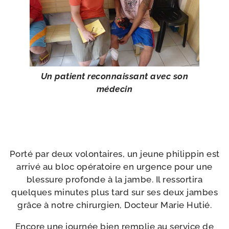
Un patient recon­nais­sant avec son
médecin
Porté par deux volon­taires, un jeune phi­lip­pin est
arri­vé au bloc opé­ra­toire en urgence pour une
bles­sure pro­fonde à la jambe. Il res­sor­ti­ra
quelques minutes plus tard sur ses deux jambes
grâce à notre chi­rur­gien, Docteur Marie Hutié.
Encore une jour­née bien rem­plie au ser­vice de