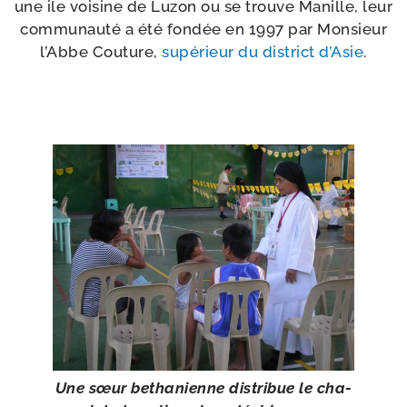
une ile voi­sine de Luzon ou se trouve Manille, leur
com­mu­nau­té a été fon­dée en 1997 par Monsieur
l’Abbe Couture,
supé­rieur du dis­trict d’Asie
.
Une sœur betha­nienne dis­tri­bue le cha­