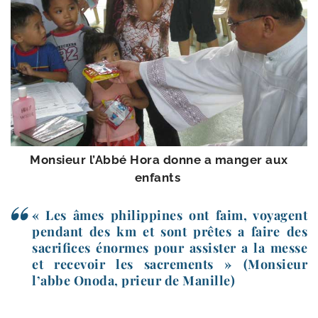
Monsieur l’Abbé Hora donne a man­ger aux
enfants
« Les âmes phi­lip­pines ont faim, voyagent
pen­dant des km et sont prêtes a faire des
sacri­fices énormes pour assis­ter a la messe
et rece­voir les sacre­ments »
(Monsieur
l’abbe Onoda, prieur de Manille)