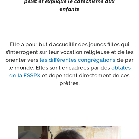
pe­let et explique le caté­chisme aux
enfants
Elle a pour but d’accueillir des jeunes filles qui
s’interrogent sur leur voca­tion reli­gieuse et de les
orien­ter vers
les dif­fé­rentes congré­ga­tions
de par
le monde. Elles sont enca­drées par des
oblates
de la FSSPX
et dépendent direc­te­ment de ces
prêtres.