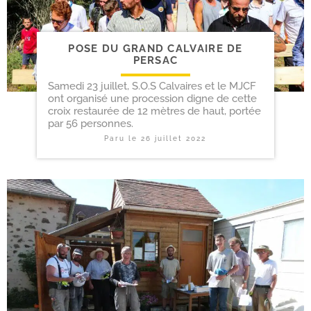
POSE DU GRAND CALVAIRE DE
PERSAC
Samedi 23 juillet, S.O.S Calvaires et le MJCF
ont organisé une procession digne de cette
croix restaurée de 12 mètres de haut, portée
par 56 personnes.
Paru le
26 juillet 2022