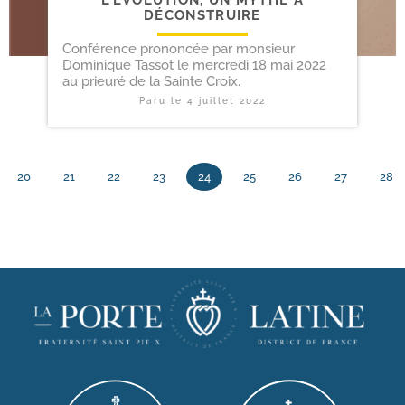
L’ÉVOLUTION, UN MYTHE À
DÉCONSTRUIRE
Conférence prononcée par monsieur
Dominique Tassot le mercredi 18 mai 2022
au prieuré de la Sainte Croix.
Paru le
4 juillet 2022
20
21
22
23
24
25
26
27
28