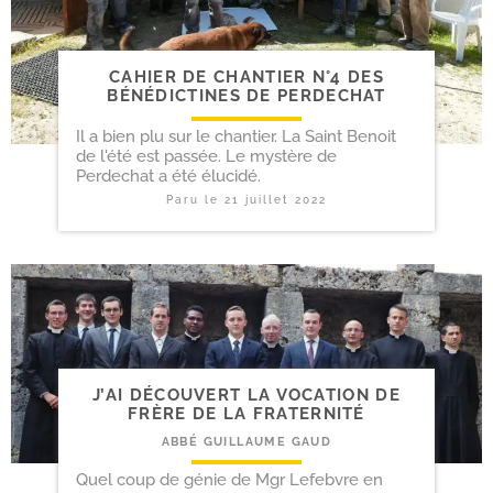
CAHIER DE CHANTIER N°4 DES
BÉNÉDICTINES DE PERDECHAT
Il a bien plu sur le chantier. La Saint Benoit
de l'été est passée. Le mystère de
Perdechat a été élucidé.
Paru le
21 juillet 2022
J’AI DÉCOUVERT LA VOCATION DE
FRÈRE DE LA FRATERNITÉ
ABBÉ GUILLAUME GAUD
Quel coup de génie de Mgr Lefebvre en