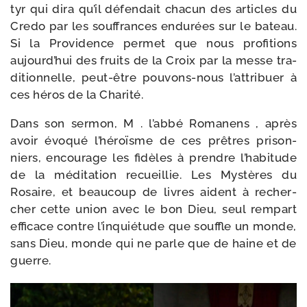
tyr qui dira qu’il défen­dait cha­cun des articles du
Credo par les souf­frances endu­rées sur le bateau.
Si la Providence per­met que nous pro­fi­tions
aujourd’hui des fruits de la Croix par la messe tra­
di­tion­nelle, peut-​être pouvons-​nous l’attribuer à
ces héros de la Charité.
Dans son ser­mon, M . l’abbé Romanens , après
avoir évo­qué l’héroïsme de ces prêtres pri­son­
niers, encou­rage les fidèles à prendre l’habitude
de la médi­ta­tion recueillie. Les Mystères du
Rosaire, et beau­coup de livres aident à recher­
cher cette union avec le bon Dieu, seul rem­part
effi­cace contre l’in­quié­tude que souffle un monde,
sans Dieu, monde qui ne parle que de haine et de
guerre.