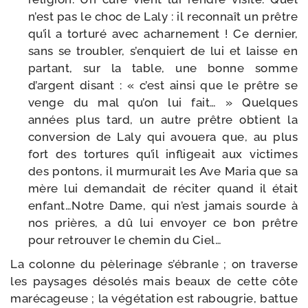
n’est pas le choc de Laly : il recon­naît un prêtre
qu’il a tor­tu­ré avec achar­ne­ment ! Ce der­nier,
sans se trou­bler, s’enquiert de lui et laisse en
par­tant, sur la table, une bonne somme
d’argent disant : « c’est ain­si que le prêtre se
venge du mal qu’on lui fait… » Quelques
années plus tard, un autre prêtre obtient la
conver­sion de Laly qui avoue­ra que, au plus
fort des tor­tures qu’il infli­geait aux vic­times
des pon­tons, il mur­mu­rait les Ave Maria que sa
mère lui deman­dait de réci­ter quand il était
enfant…Notre Dame, qui n’est jamais sourde à
nos prières, a dû lui envoyer ce bon prêtre
pour retrou­ver le che­min du Ciel…
La colonne du pèle­ri­nage s’ébranle ; on tra­verse
les pay­sages déso­lés mais beaux de cette côte
maré­ca­geuse ; la végé­ta­tion est rabou­grie, bat­tue