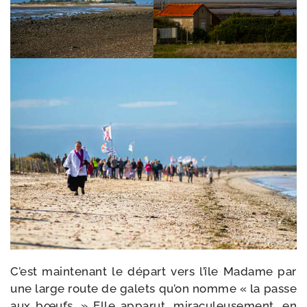
C’est main­te­nant le départ vers l’île Madame par
une large route de galets qu’on nomme « la passe
aux bœufs. » Elle appa­rut, mira­cu­leu­se­ment, en