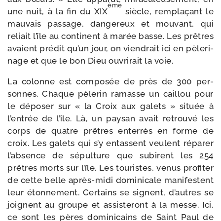
ème
une nuit, à la fin du XIX
siècle, rem­pla­çant le
mau­vais pas­sage, dan­ge­reux et mou­vant, qui
reliait l’île au conti­nent à marée basse. Les prêtres
avaient pré­dit qu’un jour, on vien­drait ici en pèle­ri­
nage et que le bon Dieu ouvri­rait la voie.
La colonne est com­po­sée de près de 300 per­
sonnes. Chaque pèle­rin ramasse un caillou pour
le dépo­ser sur « la Croix aux galets » située à
l’entrée de l’île. Là, un pay­san avait retrou­vé les
corps de quatre prêtres enter­rés en forme de
croix. Les galets qui s’y entassent veulent répa­rer
l’absence de sépul­ture que subirent les 254
prêtres morts sur l’île. Les tou­ristes, venus pro­fi­ter
de cette belle après-​midi domi­ni­cale mani­festent
leur éton­ne­ment. Certains se signent, d’autres se
joignent au groupe et assis­te­ront à la messe. Ici,
ce sont les pères domi­ni­cains de Saint Paul de