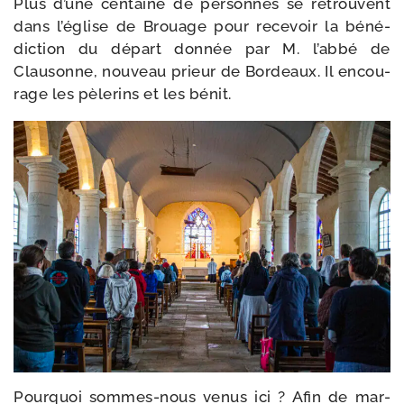
Plus d’une cen­taine de per­sonnes se retrouvent
dans l’église de Brouage pour rece­voir la béné­
dic­tion du départ don­née par M. l’abbé de
Clausonne, nou­veau prieur de Bordeaux. Il encou­
rage les pèle­rins et les bénit.
Pourquoi sommes-​nous venus ici ? Afin de mar­