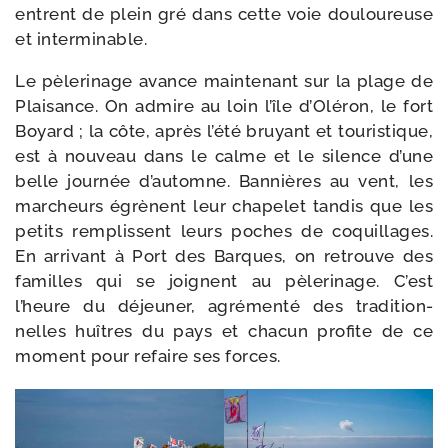
entrent de plein gré dans cette voie dou­lou­reuse
et interminable.
Le pèle­ri­nage avance main­te­nant sur la plage de
Plaisance. On admire au loin l’île d’Oléron, le fort
Boyard ; la côte, après l’été bruyant et tou­ris­tique,
est à nou­veau dans le calme et le silence d’une
belle jour­née d’automne. Bannières au vent, les
mar­cheurs égrènent leur cha­pe­let tan­dis que les
petits rem­plissent leurs poches de coquillages.
En arri­vant à Port des Barques, on retrouve des
familles qui se joignent au pèle­ri­nage. C’est
l’heure du déjeu­ner, agré­men­té des tra­di­tion­
nelles huîtres du pays et cha­cun pro­fite de ce
moment pour refaire ses forces.