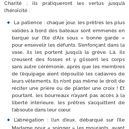
Charité ; ils pra­ti­que­ront les ver­tus jusqu’à
l’héroïcité :
La patience : chaque jour, les prêtres les plus
valides à bord des bateaux sont emme­nés en
barque sur l’île d’Aix sous « bonne garde »
pour ense­ve­lir les défunts. S’enfonçant dans la
vase, ils les portent jusqu’à la grève. Là, ils
creusent des fosses et y glissent les corps
sans autre céré­mo­nie, après que les membres
de l’équipage aient dépouillé les cadavres de
leurs vête­ments. Ils n’ont pas même le droit de
réci­ter une prière ou de plan­ter une croix ! Et
pour­tant, les bour­reaux n’ayant pas accès à la
liber­té inté­rieure, les prêtres s’acquittent de
l’absoute dans leur cœur.
L’abnégation : l’un d’eux, débar­qué sur l’île
Madame pour « soi­gner » les mou­rants, ayant