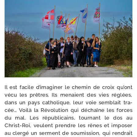
Il est facile d’imaginer le che­min de croix qu’ont
vécu les prêtres. Ils menaient des vies réglées,
dans un pays catho­lique, leur voie sem­blait tra­
cée… Voilà la Révolution qui déchaîne les forces
du mal. Les répu­bli­cains, tour­nant le dos au
Christ-​Roi, veulent prendre les rênes et impo­ser
au cler­gé un ser­ment de sou­mis­sion, qui ren­drait