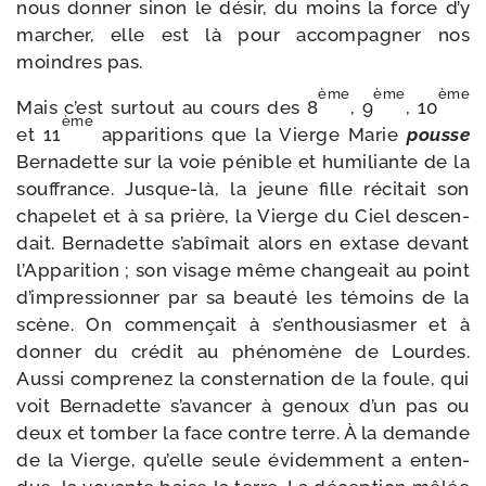
nous don­ner sinon le désir, du moins la force d’y
mar­cher, elle est là pour accom­pa­gner nos
moindres pas.
ème
ème
ème
Mais c’est sur­tout au cours des 8
, 9
, 10
ème
et 11
appa­ri­tions que la Vierge Marie
pousse
Bernadette sur la voie pénible et humi­liante de la
souf­france. Jusque-​là, la jeune fille réci­tait son
cha­pe­let et à sa prière, la Vierge du Ciel des­cen­
dait. Bernadette s’abîmait alors en extase devant
l’Apparition ; son visage même chan­geait au point
d’impressionner par sa beau­té les témoins de la
scène. On com­men­çait à s’enthousiasmer et à
don­ner du cré­dit au phé­no­mène de Lourdes.
Aussi com­pre­nez la conster­na­tion de la foule, qui
voit Bernadette s’avancer à genoux d’un pas ou
deux et tom­ber la face contre terre. À la demande
de la Vierge, qu’elle seule évi­dem­ment a enten­