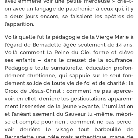
avez emme­né voir une petite mer­deuse » crie-​t-​
on avec un lan­gage de pale­fre­nier à ceux qui, il y
a deux jours encore, se fai­saient les apôtres de
l’apparition.
Voilà quelle fut la péda­go­gie de la Vierge Marie à
l’égard de Bernadette âgée seule­ment de 14 ans.
Voilà com­ment la Reine du Ciel forme et élève
ses enfants – dans le creu­set de la souf­france.
Pédagogie toute sur­na­tu­relle, édu­ca­tion pro­fon­
dé­ment chré­tienne, qui s’appuie sur le seul fon­
de­ment solide de toute vie de foi et de cha­ri­té : la
Croix de Jésus-​Christ : com­ment ne pas aper­ce­
voir, en effet, der­rière les ges­ti­cu­la­tions appa­rem­
ment insen­sées de la jeune voyante, l’humiliation
et l’anéantissement du Sauveur lui-​même, mépri­
sé et comp­té pour rien ; com­ment ne pas per­ce­
voir der­rière le visage tout bar­bouillé de
Bernadette une pâle mais authen­tique image de