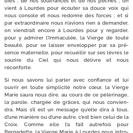
dies ; de nos souf­frances et de nos péchés ; on
vient à Lourdes pour écou­ter sa douce voix qui
nous console et nous redonne des forces ; et si
par extra­or­di­naire nous n’avions rien à deman­der,
on vien­drait encore à Lourdes pour y regar­der,
pour y admi­rer l’Immaculée, la Vierge de toute
beau­té, pour se lais­ser enve­lop­per par sa pré­
sence mater­nelle, pour recueillir sur ses lèvres le
sou­rire du Ciel qui nous délivre et nous
réconforte.
Si nous savons lui par­ler avec confiance et lui
ouvrir en toute sim­pli­ci­té notre cœur, la Vierge
Marie sau­ra nous dire, au cours de ce pèle­ri­nage,
la parole, char­gée de grâces, qui nous convien­
dra. Mais s’il est un mes­sage qu’elle dira à tous,
d’une manière ou d’une autre, c’est bien celui de la
Croix. Comme elle l’a fait autre­fois pour
Bernadette, la Vierge Marie à Lourdes nous intro­