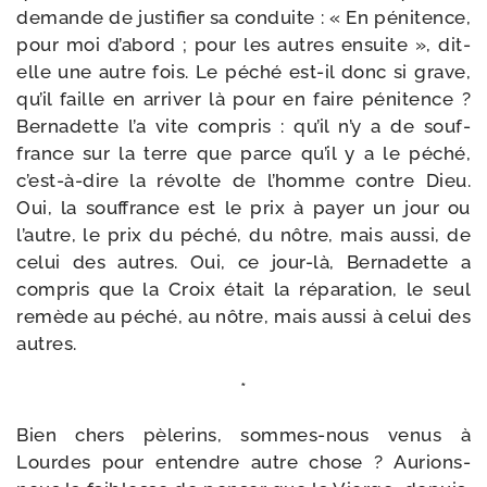
demande de jus­ti­fier sa conduite : « En péni­tence,
pour moi d’abord ; pour les autres ensuite », dit-​
elle une autre fois. Le péché est-​il donc si grave,
qu’il faille en arri­ver là pour en faire péni­tence ?
Bernadette l’a vite com­pris : qu’il n’y a de souf­
france sur la terre que parce qu’il y a le péché,
c’est-à-dire la révolte de l’homme contre Dieu.
Oui, la souf­france est le prix à payer un jour ou
l’autre, le prix du péché, du nôtre, mais aus­si, de
celui des autres. Oui, ce jour-​là, Bernadette a
com­pris que la Croix était la répa­ra­tion, le seul
remède au péché, au nôtre, mais aus­si à celui des
autres.
*
Bien chers pèle­rins, sommes-​nous venus à
Lourdes pour entendre autre chose ? Aurions-​