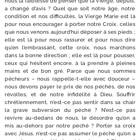
nous la fai­blesse de pen­ser que la Vierge, depuis,
a chan­gé d’avis ? Quel que soit notre âge, notre
condi­tion et nos dif­fi­cul­tés, la Vierge Marie est là
pour nous encou­ra­ger à por­ter notre Croix, celles
que nous venons aujourd’hui dépo­ser à ses pieds ;
elle est là pour nous ras­su­rer et pour nous dire
qu’en l’embrassant, cette croix, nous mar­chons
dans la bonne direc­tion ; elle est là pour pous­ser,
ceux qui hésitent encore, à la prendre à pleines
mains et de bon gré. Parce que nous sommes
pécheurs – nous rappelle-​t-​elle avec dou­ceur –
nous devons payer le prix de nos péchés, de nos
révoltes, et de notre infi­dé­li­té à Dieu. Souffrir
chré­tien­ne­ment, n’est-ce pas sen­tir dans sa chair
la grave sub­ver­sion du péché ? N’est-ce pas
revivre au-​dedans de nous, le désordre qu’on a
mis au-​dehors par notre péché ? Porter sa croix
avec Jésus, n’est-ce pas assu­mer le péché qu’on a