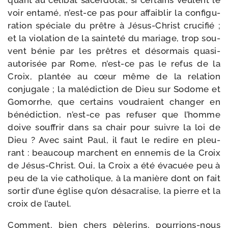
voir enta­mé, n’est-ce pas pour affai­blir la confi­gu­
ra­tion spé­ciale du prêtre à Jésus-​Christ cru­ci­fié ;
et la vio­la­tion de la sain­te­té du mariage, trop sou­
vent bénie par les prêtres et désor­mais quasi-​
autorisée par Rome, n’est-ce pas le refus de la
Croix, plan­tée au cœur même de la rela­tion
conju­gale ; la malé­dic­tion de Dieu sur Sodome et
Gomorrhe, que cer­tains vou­draient chan­ger en
béné­dic­tion, n’est-ce pas refu­ser que l’homme
doive souf­frir dans sa chair pour suivre la loi de
Dieu ? Avec saint Paul, il faut le redire en pleu­
rant : beau­coup marchent en enne­mis de la Croix
de Jésus-​Christ. Oui, la Croix a été éva­cuée peu à
peu de la vie catho­lique, à la manière dont on fait
sor­tir d’une église qu’on désa­cra­lise, la pierre et la
croix de l’autel.
Comment, bien chers pèle­rins, pourrions-​nous