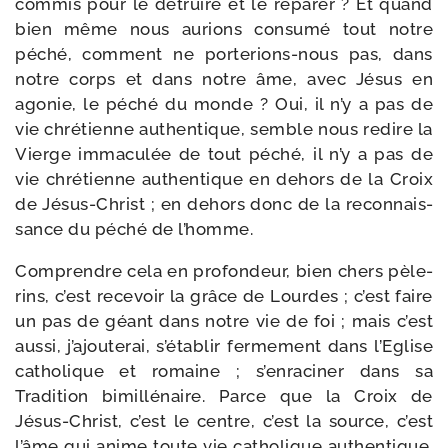
com­mis pour le détruire et le répa­rer ? Et quand
bien même nous aurions consu­mé tout notre
péché, com­ment ne porterions-​nous pas, dans
notre corps et dans notre âme, avec Jésus en
ago­nie, le péché du monde ? Oui, il n’y a pas de
vie chré­tienne authen­tique, semble nous redire la
Vierge imma­cu­lée de tout péché, il n’y a pas de
vie chré­tienne authen­tique en dehors de la Croix
de Jésus-​Christ ; en dehors donc de la recon­nais­
sance du péché de l’homme.
Comprendre cela en pro­fon­deur, bien chers pèle­
rins, c’est rece­voir la grâce de Lourdes ; c’est faire
un pas de géant dans notre vie de foi ; mais c’est
aus­si, j’ajouterai, s’établir fer­me­ment dans l’Eglise
catho­lique et romaine ; s’enraciner dans sa
Tradition bimil­lé­naire. Parce que la Croix de
Jésus-​Christ, c’est le centre, c’est la source, c’est
l’âme qui anime toute vie catho­lique authen­tique.