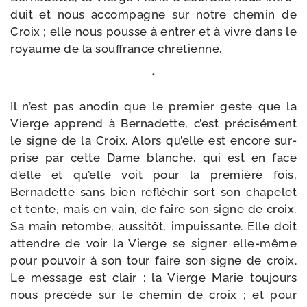
duit et nous accom­pagne sur notre che­min de
Croix ; elle nous pousse à entrer et à vivre dans le
royaume de la souf­france chrétienne.
*
Il n’est pas ano­din que le pre­mier geste que la
Vierge apprend à Bernadette, c’est pré­ci­sé­ment
le signe de la Croix. Alors qu’elle est encore sur­
prise par cette Dame blanche, qui est en face
d’elle et qu’elle voit pour la pre­mière fois,
Bernadette sans bien réflé­chir sort son cha­pe­let
et tente, mais en vain, de faire son signe de croix.
Sa main retombe, aus­si­tôt, impuis­sante. Elle doit
attendre de voir la Vierge se signer elle-​même
pour pou­voir à son tour faire son signe de croix.
Le mes­sage est clair : la Vierge Marie tou­jours
nous pré­cède sur le che­min de croix ; et pour