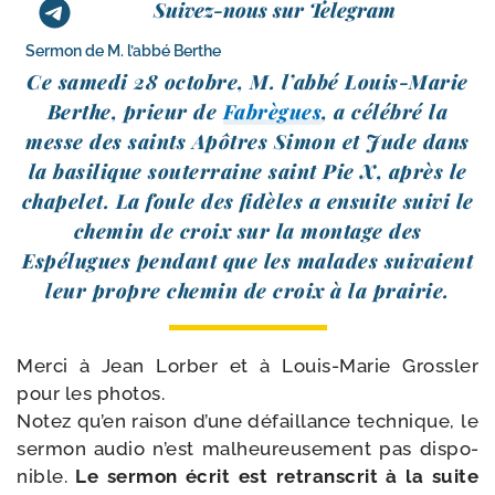
Suivez-nous sur Telegram
Sermon de M. l’abbé Berthe
Ce same­di 28 octobre, M. l’ab­bé Louis-​Marie
Berthe, prieur de
Fabrègues
, a célé­bré la
messe des saints Apôtres Simon et Jude dans
la basi­lique sou­ter­raine saint Pie X, après le
cha­pe­let. La foule des fidèles a ensuite sui­vi le
che­min de croix sur la mon­tage des
Espélugues pen­dant que les malades sui­vaient
leur propre che­min de croix à la prairie.
Merci à Jean Lorber et à Louis-​Marie Grossler
pour les pho­tos.
Notez qu’en rai­son d’une défaillance tech­nique, le
ser­mon audio n’est mal­heu­reu­se­ment pas dis­po­
nible.
Le ser­mon écrit est retrans­crit à la suite