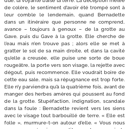
due, la voyante baise la terre. La décep­tion mêlée
de colère, le sen­ti­ment d’avoir été trom­pé sont à
leur comble le len­de­main, quand Bernadette
dans un iti­né­raire que per­sonne ne com­prend,
avance – tou­jours à genoux – de la grotte au
Gave, puis du Gave à la grotte. Elle cherche de
l’eau mais n’en trouve pas ; alors elle se met à
grat­ter le sol de sa main droite, et dans la cavi­té
qu’elle a creu­sée, elle puise une sorte de boue
rou­geâtre, la porte vers son visage, la rejette avec
dégout, puis recom­mence. Elle vou­drait boire de
cette eau sale, mais sa répu­gnance est trop forte.
Elle n’y par­vien­dra qu’à la qua­trième fois, avant de
man­ger des herbes amères qui poussent au fond
de la grotte. Stupéfaction, indi­gna­tion, scan­dale
dans la foule : Bernadette revient vers les siens
avec le visage tout bar­bouillé de terre. « Elle est
folle », murmure-​t-​on autour d’elle. « Vous nous