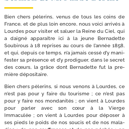
Bien chers pèle­rins, venus de tous les coins de
France, et de plus loin encore, nous voi­ci arri­vés à
Lourdes pour visi­ter et saluer la Reine du Ciel, qui
a dai­gné appa­raître ici à la jeune Bernadette
Soubirous à 18 reprises au cours de l’année 1858,
et qui, depuis ce temps, n’a jamais ces­sé d’y mani­
fes­ter sa pré­sence et d’y pro­di­guer, dans le secret
des cœurs, la grâce dont Bernadette fut la pre­
mière dépositaire.
Bien chers pèle­rins, si nous venons à Lourdes, ce
n’est pas pour y faire du tou­risme ; ce n’est pas
pour y faire nos mon­da­ni­tés ; on vient à Lourdes
pour par­ler avec son cœur à la Vierge
Immaculée ; on vient à Lourdes pour dépo­ser à
ses pieds le poids de nos sou­cis et de nos mala­