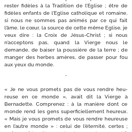
res­ter fidèles à la Tradition de l’Eglise ; être de
fidèles enfants de l’Eglise catho­lique et romaine,
si nous ne sommes pas ani­més par ce qui fait
l’âme, le cœur, la source de cette même Eglise, je
veux dire : la Croix de Jésus-​Christ ; si nous
n’acceptons pas, quand la Vierge nous le
demande, de bai­ser la pous­sière de la terre ; de
man­ger des herbes amères, de pas­ser pour fou
aux yeux du monde.
*
« Je ne vous pro­mets pas de vous rendre heu­
reuse en ce monde », avait dit la Vierge à
Bernadette. Comprenez : à la manière dont ce
monde rend les gens super­fi­ciel­le­ment heu­reux.
« Mais je vous pro­mets de vous rendre heu­reuse
en l’autre monde » : celui de l’éternité, certes ;