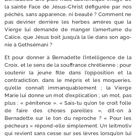
la sainte Face de Jésus-​Christ défi­gu­rée par nos
péchés, sans appa­rence, ni beau­té ? Comment ne
pas devi­ner der­rière les herbes amères que la
Vierge lui demande de man­ger l’amertume du
Calice, que Jésus boit jusqu’à la lie dans son ago­
nie à Gethsémani ?
Et pour don­ner à Bernadette l’intelligence de la
Croix, et le sens de la souf­france chré­tienne ; pour
sou­te­nir la jeune fille dans l’opposition et la
contra­dic­tion, dans le mépris et les moque­ries,
qu’elle connaît imman­qua­ble­ment ; la Vierge
Marie lui donne un mot d’explication ; un mot, pas
plus : « péni­tence ». « Sais-​tu qu’on te croit folle
de faire des choses pareilles », dit-​on à
Bernadette sur le ton du reproche ? « Pour les
pécheurs » répond-​elle sim­ple­ment. Un leit­mo­tiv
qui revient sans cesse sur ses lèvres lorsqu’on lui