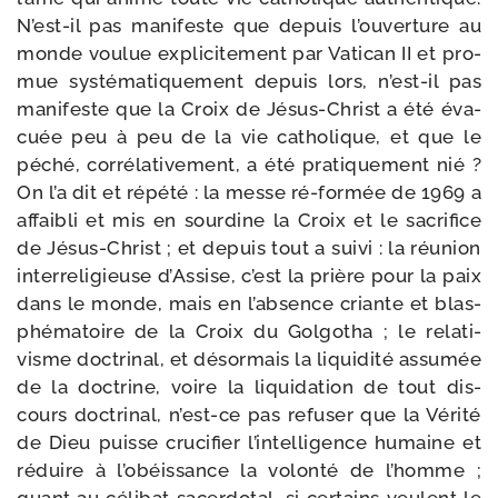
N’est-il pas mani­feste que depuis l’ouverture au
monde vou­lue expli­ci­te­ment par Vatican II et pro­
mue sys­té­ma­ti­que­ment depuis lors, n’est-il pas
mani­feste que la Croix de Jésus-​Christ a été éva­
cuée peu à peu de la vie catho­lique, et que le
péché, cor­ré­la­ti­ve­ment, a été pra­ti­que­ment nié ?
On l’a dit et répé­té : la messe ré-​formée de 1969 a
affai­bli et mis en sour­dine la Croix et le sacri­fice
de Jésus-​Christ ; et depuis tout a sui­vi : la réunion
inter­re­li­gieuse d’Assise, c’est la prière pour la paix
dans le monde, mais en l’absence criante et blas­
phé­ma­toire de la Croix du Golgotha ; le rela­ti­
visme doc­tri­nal, et désor­mais la liqui­di­té assu­mée
de la doc­trine, voire la liqui­da­tion de tout dis­
cours doc­tri­nal, n’est-ce pas refu­ser que la Vérité
de Dieu puisse cru­ci­fier l’intelligence humaine et
réduire à l’obéissance la volon­té de l’homme ;
quant au céli­bat sacer­do­tal, si cer­tains veulent le